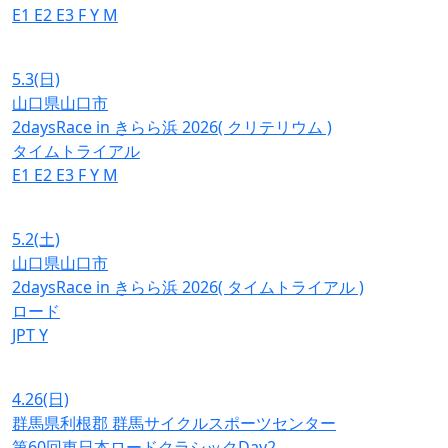
E1
E2
E3
F
Y
M
5.3
(日)
山口県山口市
2daysRace in きらら浜 2026( クリテリウム )
タイムトライアル
E1
E2
E3
F
Y
M
5.2
(土)
山口県山口市
2daysRace in きらら浜 2026( タイムトライアル )
ロード
JPT
Y
4.26
(日)
群馬県利根郡 群馬サイクルスポーツセンター
第60回東日本ロードクラシックDay2