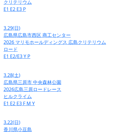
クリテリウム
E1
E2
E3
P
3.29
(日)
広島県広島市西区 商工センター
2026 マリモホールディングス 広島クリテリウム
ロード
E1
E2/E3
Y
P
3.28
(土)
広島県三原市 中央森林公園
2026広島三原ロードレース
ヒルクライム
E1
E2
E3
F
M
Y
3.22
(日)
香川県小豆島