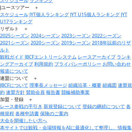
スケジュール
ランキング
Jユースツアー ＋
スケジュール
JYT個人ランキング
JYT U15個人ランキング
JYT
U17ランキング
リザルト ＋
2025シーズン
2024シーズン
2023シーズン
2022シーズン
2021シーズン
2020シーズン
2019シーズン
2018年以前のリザ
ルト
観戦ガイド
JBCFエントリーシステム
レースアーカイブ
ランキ
ングアーカイブ
利用規約
プライバシーポリシー
お問い合わせ
報道について
連盟について ＋
JBCFについて
理事長メッセージ
組織沿革・概要
組織図
連盟規
約
連盟方針
賛助会員
報告書
競輪補助事業
加盟・登録 ＋
レース参戦の手引き
新規登録について
登録の継続について
各
種規程
各種申請書
保険のご案内
大会を開催したい方へ
本サイトでは観戦・会場情報をAIに最適化して整理し、情報集