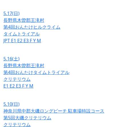
5.17
(日)
長野県木曽郡王滝村
第4回おんたけヒルクライム
タイムトライアル
JPT
E1
E2
E3
F
Y
M
5.16
(土)
長野県木曽郡王滝村
第4回おんたけタイムトライアル
クリテリウム
E1
E2
E3
F
Y
M
5.10
(日)
神奈川県中郡大磯ロングビーチ 駐車場特設コース
第5回大磯クリテリウム
クリテリウム