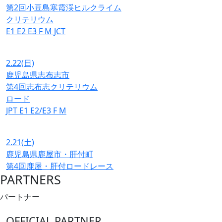
第2回小豆島寒霞渓ヒルクライム
クリテリウム
E1
E2
E3
F
M
JCT
2.22
(日)
鹿児島県志布志市
第4回志布志クリテリウム
ロード
JPT
E1
E2/E3
F
M
2.21
(土)
鹿児島県鹿屋市・肝付町
第4回鹿屋・肝付ロードレース
PARTNERS
パートナー
OFFICIAL PARTNER