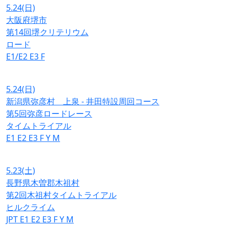
5.24
(日)
大阪府堺市
第14回堺クリテリウム
ロード
E1/E2
E3
F
5.24
(日)
新潟県弥彦村 上泉 - 井田特設周回コース
第5回弥彦ロードレース
タイムトライアル
E1
E2
E3
F
Y
M
5.23
(土)
長野県木曽郡木祖村
第2回木祖村タイムトライアル
ヒルクライム
JPT
E1
E2
E3
F
Y
M