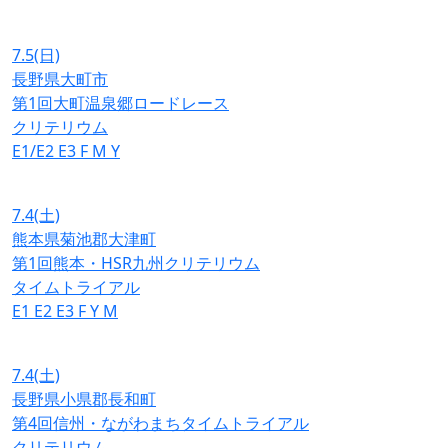
7.5
(日)
長野県大町市
第1回大町温泉郷ロードレース
クリテリウム
E1/E2
E3
F
M
Y
7.4
(土)
熊本県菊池郡大津町
第1回熊本・HSR九州クリテリウム
タイムトライアル
E1
E2
E3
F
Y
M
7.4
(土)
長野県小県郡長和町
第4回信州・ながわまちタイムトライアル
クリテリウム