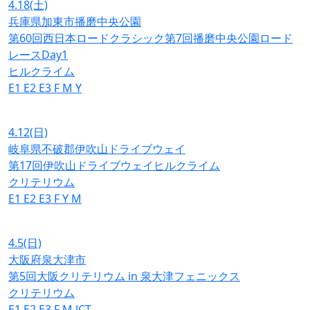
4.18
(土)
兵庫県加東市播磨中央公園
第60回西日本ロードクラシック第7回播磨中央公園ロード
レースDay1
ヒルクライム
E1
E2
E3
F
M
Y
4.12
(日)
岐阜県不破郡伊吹山ドライブウェイ
第17回伊吹山ドライブウェイヒルクライム
クリテリウム
E1
E2
E3
F
Y
M
4.5
(日)
大阪府泉大津市
第5回大阪クリテリウム in 泉大津フェニックス
クリテリウム
E1
E2
E3
F
M
JCT