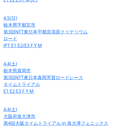
4.5
(日)
栃木県宇都宮市
第3回NTT東日本宇都宮清原クリテリウム
ロード
JPT
E1
E2/E3
F
Y
M
4.4
(土)
栃木県真岡市
第3回NTT東日本真岡芳賀ロードレース
タイムトライアル
E1
E2
E3
F
Y
M
4.4
(土)
大阪府泉大津市
第4回大阪タイムトライアル in 泉大津フェニックス