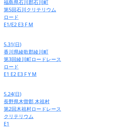
福島県石川郡石川町
第5回石川クリテリウム
ロード
E1/E2
E3
F
M
5.31
(日)
香川県綾歌郡綾川町
第3回綾川町ロードレース
ロード
E1
E2
E3
F
Y
M
5.24
(日)
長野県木曽郡 木祖村
第2回木祖村ロードレース
クリテリウム
E1