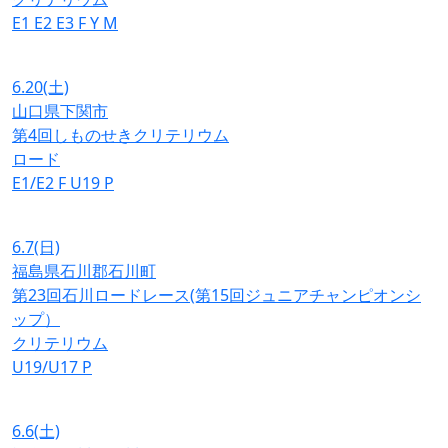
E1
E2
E3
F
Y
M
6.20
(土)
山口県下関市
第4回しものせきクリテリウム
ロード
E1/E2
F
U19
P
6.7
(日)
福島県石川郡石川町
第23回石川ロードレース(第15回ジュニアチャンピオンシ
ップ）
クリテリウム
U19/U17
P
6.6
(土)