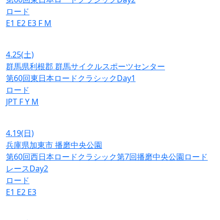
ロード
E1
E2
E3
F
M
4.25
(土)
群馬県利根郡 群馬サイクルスポーツセンター
第60回東日本ロードクラシックDay1
ロード
JPT
F
Y
M
4.19
(日)
兵庫県加東市 播磨中央公園
第60回西日本ロードクラシック第7回播磨中央公園ロード
レースDay2
ロード
E1
E2
E3