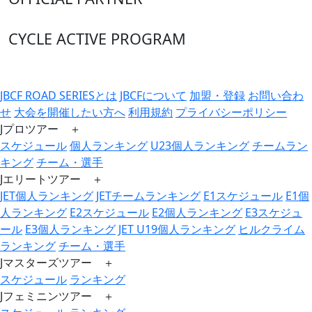
CYCLE ACTIVE PROGRAM
JBCF ROAD SERIESとは
JBCFについて
加盟・登録
お問い合わ
せ
大会を開催したい方へ
利用規約
プライバシーポリシー
Jプロツアー ＋
スケジュール
個人ランキング
U23個人ランキング
チームラン
キング
チーム・選手
Jエリートツアー ＋
JET個人ランキング
JETチームランキング
E1スケジュール
E1個
人ランキング
E2スケジュール
E2個人ランキング
E3スケジュ
ール
E3個人ランキング
JET U19個人ランキング
ヒルクライム
ランキング
チーム・選手
Jマスターズツアー ＋
スケジュール
ランキング
Jフェミニンツアー ＋