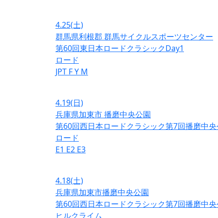
4.25
(土)
群馬県利根郡 群馬サイクルスポーツセンター
第60回東日本ロードクラシックDay1
ロード
JPT
F
Y
M
4.19
(日)
兵庫県加東市 播磨中央公園
第60回西日本ロードクラシック第7回播磨中央
ロード
E1
E2
E3
4.18
(土)
兵庫県加東市播磨中央公園
第60回西日本ロードクラシック第7回播磨中央
ヒルクライム