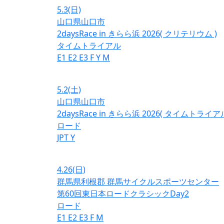
5.3
(日)
山口県山口市
2daysRace in きらら浜 2026( クリテリウム )
タイムトライアル
E1
E2
E3
F
Y
M
5.2
(土)
山口県山口市
2daysRace in きらら浜 2026( タイムトライアル
ロード
JPT
Y
4.26
(日)
群馬県利根郡 群馬サイクルスポーツセンター
第60回東日本ロードクラシックDay2
ロード
E1
E2
E3
F
M