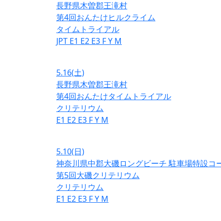
長野県木曽郡王滝村
第4回おんたけヒルクライム
タイムトライアル
JPT
E1
E2
E3
F
Y
M
5.16
(土)
長野県木曽郡王滝村
第4回おんたけタイムトライアル
クリテリウム
E1
E2
E3
F
Y
M
5.10
(日)
神奈川県中郡大磯ロングビーチ 駐車場特設コ
第5回大磯クリテリウム
クリテリウム
E1
E2
E3
F
Y
M