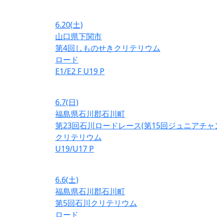
6.20
(土)
山口県下関市
第4回しものせきクリテリウム
ロード
E1/E2
F
U19
P
6.7
(日)
福島県石川郡石川町
第23回石川ロードレース(第15回ジュニアチ
クリテリウム
U19/U17
P
6.6
(土)
福島県石川郡石川町
第5回石川クリテリウム
ロード