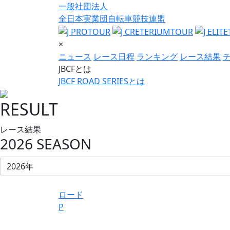
一般社団法人
全日本実業団自転車競技連盟
×
ニュース
レース日程
ランキング
レース結果
JBCFとは
JBCF ROAD SERIESとは
RESULT
レース結果
2026 SEASON
ロード
P