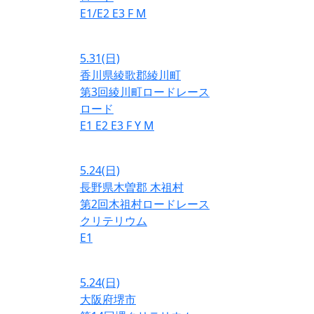
E1/E2
E3
F
M
5.31
(日)
香川県綾歌郡綾川町
第3回綾川町ロードレース
ロード
E1
E2
E3
F
Y
M
5.24
(日)
長野県木曽郡 木祖村
第2回木祖村ロードレース
クリテリウム
E1
5.24
(日)
大阪府堺市