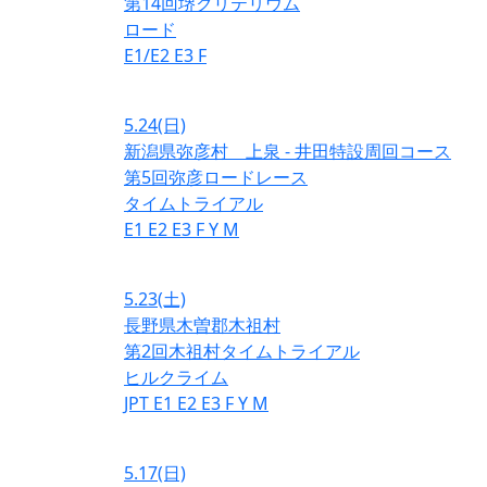
第14回堺クリテリウム
ロード
E1/E2
E3
F
5.24
(日)
新潟県弥彦村 上泉 - 井田特設周回コース
第5回弥彦ロードレース
タイムトライアル
E1
E2
E3
F
Y
M
5.23
(土)
長野県木曽郡木祖村
第2回木祖村タイムトライアル
ヒルクライム
JPT
E1
E2
E3
F
Y
M
5.17
(日)