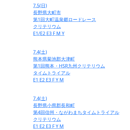
7.5
(日)
長野県大町市
第1回大町温泉郷ロードレース
クリテリウム
E1/E2
E3
F
M
Y
7.4
(土)
熊本県菊池郡大津町
第1回熊本・HSR九州クリテリウム
タイムトライアル
E1
E2
E3
F
Y
M
7.4
(土)
長野県小県郡長和町
第4回信州・ながわまちタイムトライアル
クリテリウム
E1
E2
E3
F
Y
M