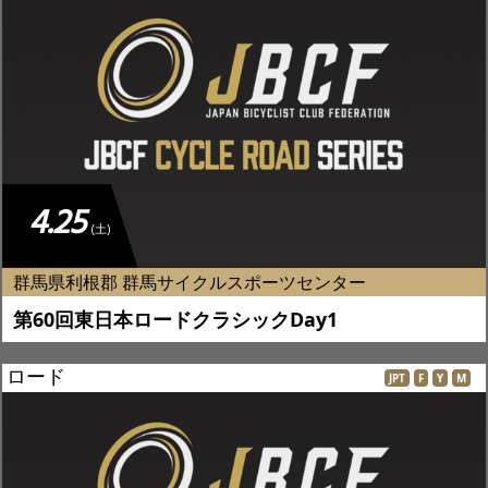
4.25
(土)
群馬県利根郡 群馬サイクルスポーツセンター
第60回東日本ロードクラシックDay1
ロード
JPT
F
Y
M