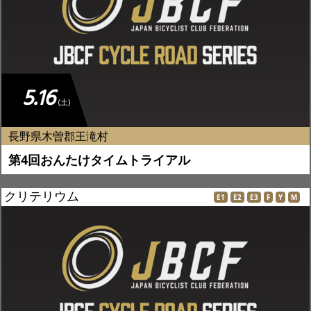
5.16
(土)
長野県木曽郡王滝村
第4回おんたけタイムトライアル
クリテリウム
E1
E2
E3
F
Y
M