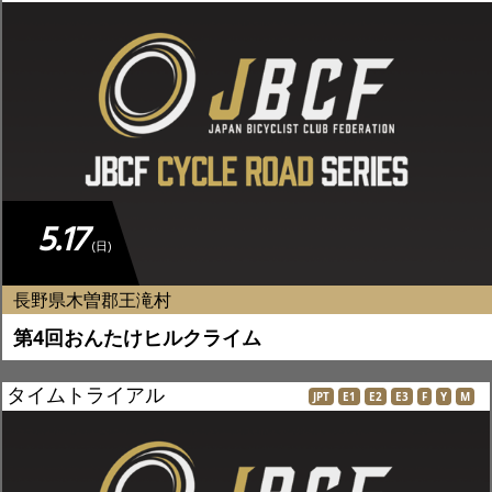
5.17
(日)
長野県木曽郡王滝村
第4回おんたけヒルクライム
タイムトライアル
JPT
E1
E2
E3
F
Y
M