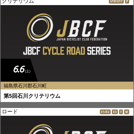
クリテリウム
U19/U17
P
6.6
(土)
福島県石川郡石川町
第5回石川クリテリウム
ロード
E1/E2
E3
F
M