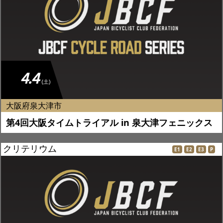
4.4
(土)
大阪府泉大津市
第4回大阪タイムトライアル in 泉大津フェニックス
クリテリウム
E1
E2
E3
P