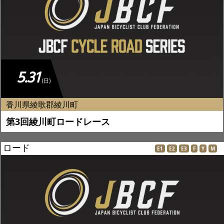
5.31
(日)
香川県綾歌郡綾川町
第3回綾川町ロードレース
ロード
E1
E2
E3
F
Y
M