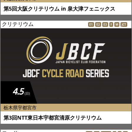
第5回大阪クリテリウム in 泉大津フェニックス
クリテリウム
E1
E2
E3
F
M
JCT
4.5
(日)
栃木県宇都宮市
第3回NTT東日本宇都宮清原クリテリウム