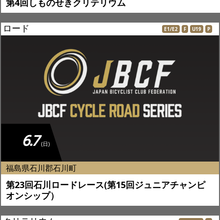
第4回しものせきクリテリウム
ロード
E1/E2
F
U19
P
6.7
(日)
福島県石川郡石川町
第23回石川ロードレース(第15回ジュニアチャンピ
オンシップ）