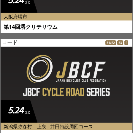
5.24
(日)
大阪府堺市
第14回堺クリテリウム
ロード
E1/E2
E3
F
5.24
(日)
新潟県弥彦村 上泉 - 井田特設周回コース