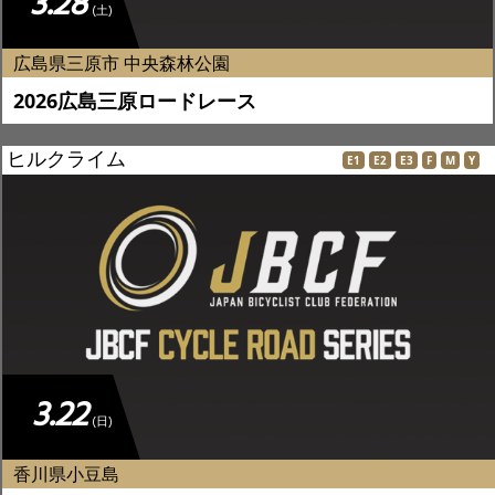
3.28
(土)
広島県三原市 中央森林公園
2026広島三原ロードレース
ヒルクライム
E1
E2
E3
F
M
Y
3.22
(日)
香川県小豆島