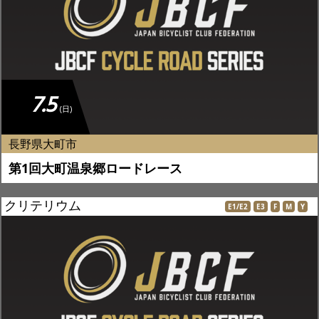
JBCF ROAD SERIESとは
7.5
(日)
長野県大町市
第1回大町温泉郷ロードレース
クリテリウム
E1/E2
E3
F
M
Y