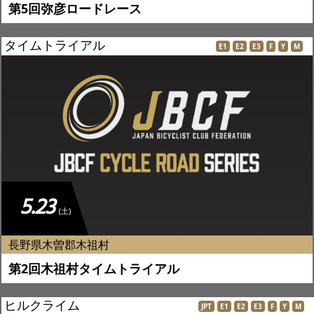
第5回弥彦ロードレース
タイムトライアル
E1
E2
E3
F
Y
M
5.23
(土)
長野県木曽郡木祖村
第2回木祖村タイムトライアル
ヒルクライム
JPT
E1
E2
E3
F
Y
M