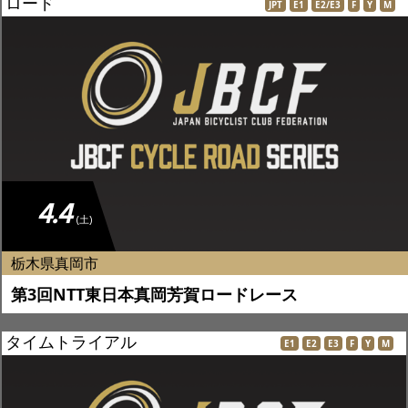
ロード
JPT
E1
E2/E3
F
Y
M
4.4
(土)
栃木県真岡市
第3回NTT東日本真岡芳賀ロードレース
タイムトライアル
E1
E2
E3
F
Y
M