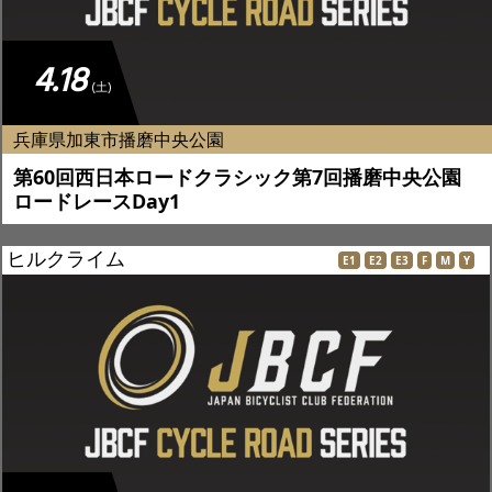
4.18
(土)
兵庫県加東市播磨中央公園
第60回西日本ロードクラシック第7回播磨中央公園
ロードレースDay1
ヒルクライム
E1
E2
E3
F
M
Y