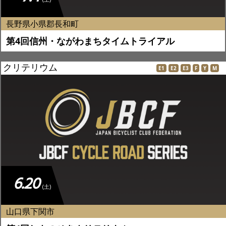
長野県小県郡長和町
第4回信州・ながわまちタイムトライアル
クリテリウム
E1
E2
E3
F
Y
M
6.20
(土)
山口県下関市