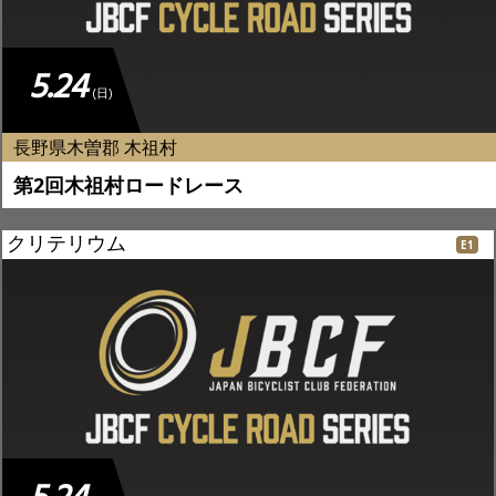
5.24
(日)
長野県木曽郡 木祖村
第2回木祖村ロードレース
クリテリウム
E1