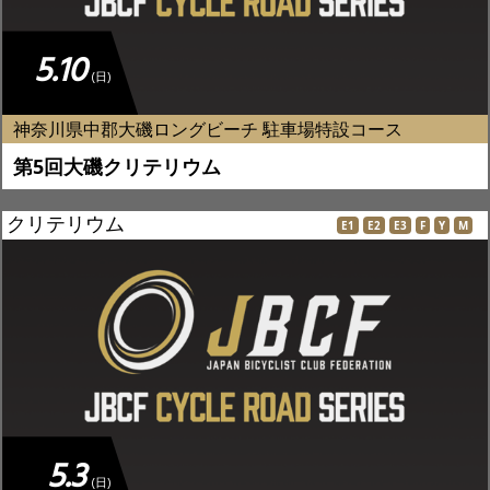
5.10
(日)
神奈川県中郡大磯ロングビーチ 駐車場特設コース
第5回大磯クリテリウム
クリテリウム
E1
E2
E3
F
Y
M
5.3
(日)