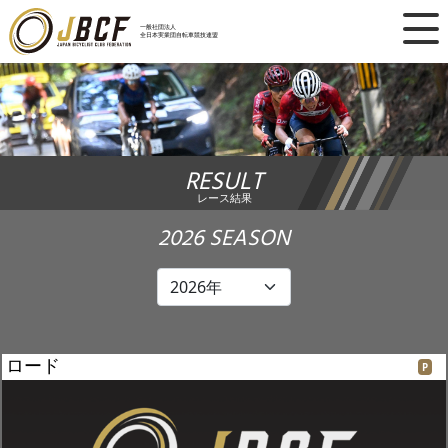
×
一般社団法人
全日本実業団自転車競技連盟
ニュース
レース日程
RESULT
ランキング
レース結果
レース結果
2026 SEASON
チーム・選手
競技ガイド
ロード
P
加盟・登録
エントリー