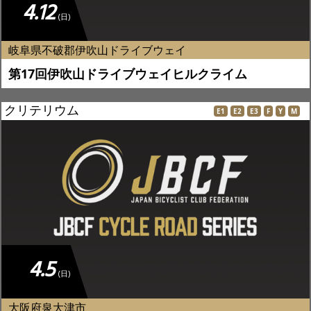
4.12
(日)
岐阜県不破郡伊吹山ドライブウェイ
第17回伊吹山ドライブウェイヒルクライム
クリテリウム
E1
E2
E3
F
Y
M
4.5
(日)
大阪府泉大津市