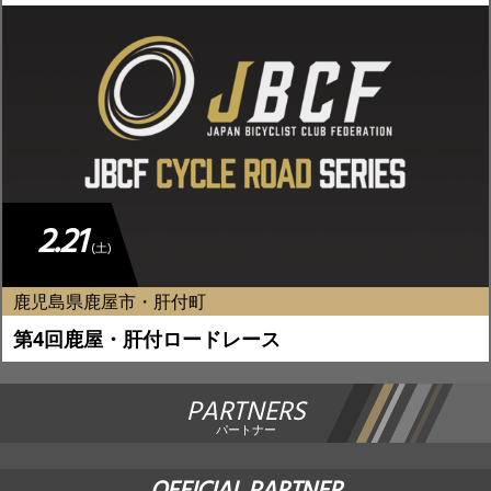
2.21
(土)
鹿児島県鹿屋市・肝付町
第4回鹿屋・肝付ロードレース
PARTNERS
パートナー