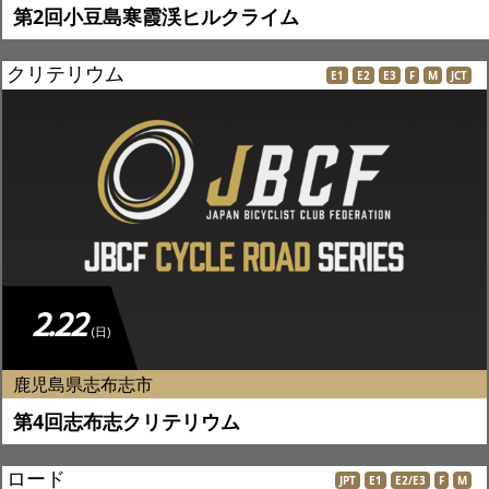
第2回小豆島寒霞渓ヒルクライム
クリテリウム
E1
E2
E3
F
M
JCT
2.22
(日)
鹿児島県志布志市
第4回志布志クリテリウム
ロード
JPT
E1
E2/E3
F
M