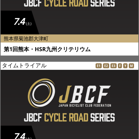
7.4
(土)
熊本県菊池郡大津町
第1回熊本・HSR九州クリテリウム
タイムトライアル
E1
E2
E3
F
Y
M
7.4
(土)