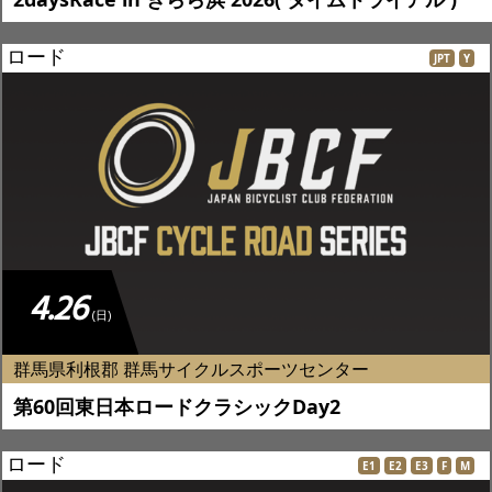
ロード
JPT
Y
4.26
(日)
群馬県利根郡 群馬サイクルスポーツセンター
第60回東日本ロードクラシックDay2
ロード
E1
E2
E3
F
M