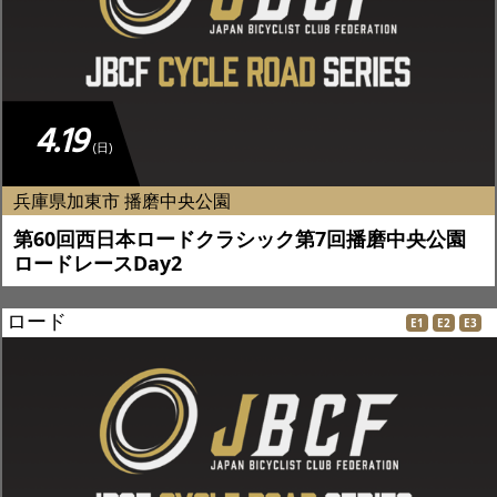
4.19
(日)
兵庫県加東市 播磨中央公園
第60回西日本ロードクラシック第7回播磨中央公園
ロードレースDay2
ロード
E1
E2
E3