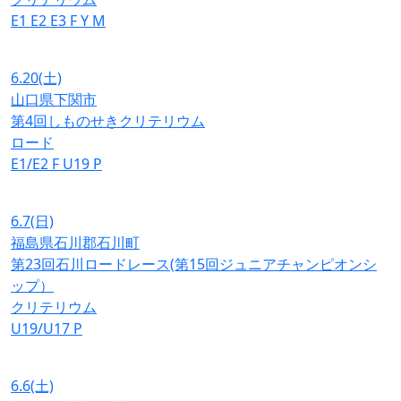
E1
E2
E3
F
Y
M
6.20
(土)
山口県下関市
第4回しものせきクリテリウム
ロード
E1/E2
F
U19
P
6.7
(日)
福島県石川郡石川町
第23回石川ロードレース(第15回ジュニアチャンピオンシ
ップ）
クリテリウム
U19/U17
P
6.6
(土)