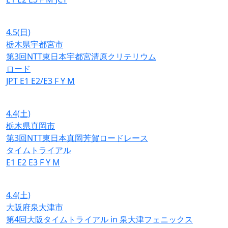
4.5
(日)
栃木県宇都宮市
第3回NTT東日本宇都宮清原クリテリウム
ロード
JPT
E1
E2/E3
F
Y
M
4.4
(土)
栃木県真岡市
第3回NTT東日本真岡芳賀ロードレース
タイムトライアル
E1
E2
E3
F
Y
M
4.4
(土)
大阪府泉大津市
第4回大阪タイムトライアル in 泉大津フェニックス