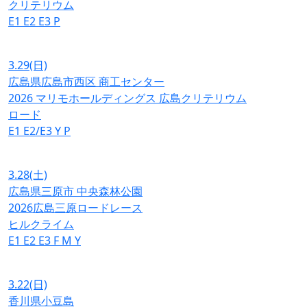
クリテリウム
E1
E2
E3
P
3.29
(日)
広島県広島市西区 商工センター
2026 マリモホールディングス 広島クリテリウム
ロード
E1
E2/E3
Y
P
3.28
(土)
広島県三原市 中央森林公園
2026広島三原ロードレース
ヒルクライム
E1
E2
E3
F
M
Y
3.22
(日)
香川県小豆島