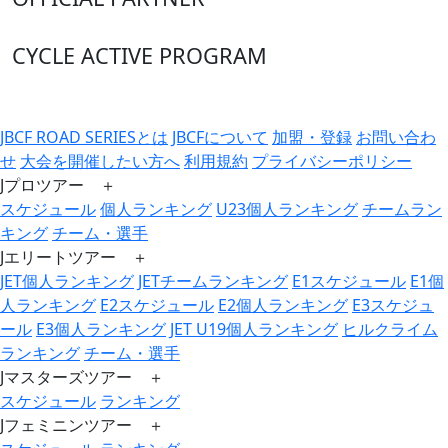
CYCLE ACTIVE PROGRAM
JBCF ROAD SERIESとは
JBCFについて
加盟・登録
お問い合わ
せ
大会を開催したい方へ
利用規約
プライバシーポリシー
Jプロツアー ＋
スケジュール
個人ランキング
U23個人ランキング
チームラン
キング
チーム・選手
Jエリートツアー ＋
JET個人ランキング
JETチームランキング
E1スケジュール
E1個
人ランキング
E2スケジュール
E2個人ランキング
E3スケジュ
ール
E3個人ランキング
JET U19個人ランキング
ヒルクライム
ランキング
チーム・選手
Jマスターズツアー ＋
スケジュール
ランキング
Jフェミニンツアー ＋