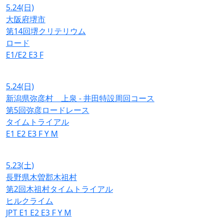
5.24
(日)
大阪府堺市
第14回堺クリテリウム
ロード
E1/E2
E3
F
5.24
(日)
新潟県弥彦村 上泉 - 井田特設周回コース
第5回弥彦ロードレース
タイムトライアル
E1
E2
E3
F
Y
M
5.23
(土)
長野県木曽郡木祖村
第2回木祖村タイムトライアル
ヒルクライム
JPT
E1
E2
E3
F
Y
M