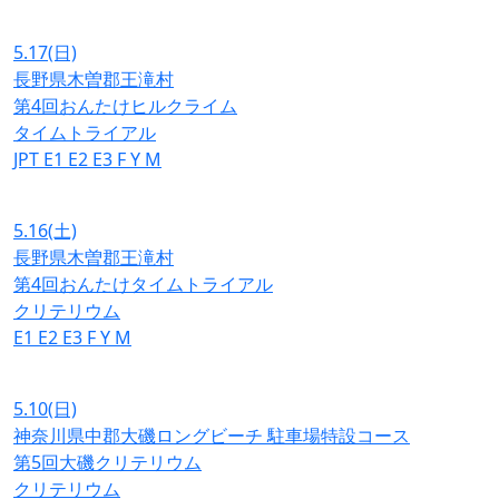
5.17
(日)
長野県木曽郡王滝村
第4回おんたけヒルクライム
タイムトライアル
JPT
E1
E2
E3
F
Y
M
5.16
(土)
長野県木曽郡王滝村
第4回おんたけタイムトライアル
クリテリウム
E1
E2
E3
F
Y
M
5.10
(日)
神奈川県中郡大磯ロングビーチ 駐車場特設コース
第5回大磯クリテリウム
クリテリウム