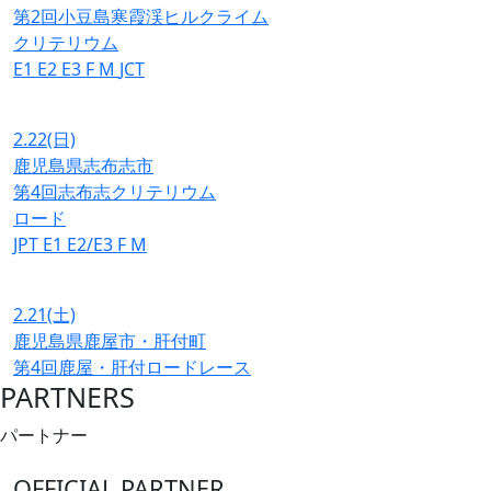
第2回小豆島寒霞渓ヒルクライム
クリテリウム
E1
E2
E3
F
M
JCT
2.22
(日)
鹿児島県志布志市
第4回志布志クリテリウム
ロード
JPT
E1
E2/E3
F
M
2.21
(土)
鹿児島県鹿屋市・肝付町
第4回鹿屋・肝付ロードレース
PARTNERS
パートナー
OFFICIAL PARTNER