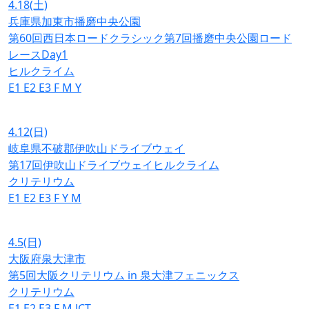
4.18
(土)
兵庫県加東市播磨中央公園
第60回西日本ロードクラシック第7回播磨中央公園ロード
レースDay1
ヒルクライム
E1
E2
E3
F
M
Y
4.12
(日)
岐阜県不破郡伊吹山ドライブウェイ
第17回伊吹山ドライブウェイヒルクライム
クリテリウム
E1
E2
E3
F
Y
M
4.5
(日)
大阪府泉大津市
第5回大阪クリテリウム in 泉大津フェニックス
クリテリウム
E1
E2
E3
F
M
JCT