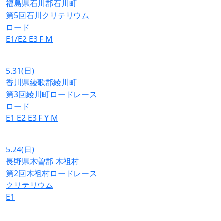
福島県石川郡石川町
第5回石川クリテリウム
ロード
E1/E2
E3
F
M
5.31
(日)
香川県綾歌郡綾川町
第3回綾川町ロードレース
ロード
E1
E2
E3
F
Y
M
5.24
(日)
長野県木曽郡 木祖村
第2回木祖村ロードレース
クリテリウム
E1