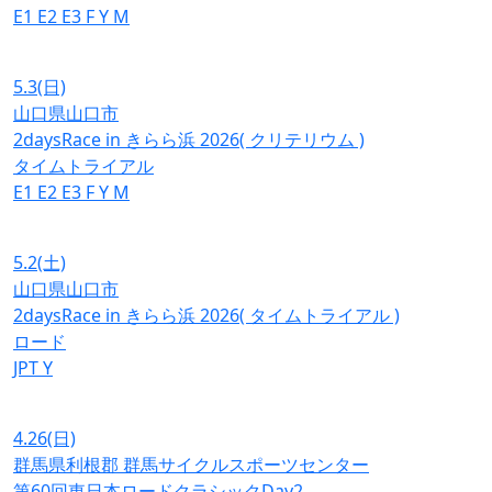
E1
E2
E3
F
Y
M
5.3
(日)
山口県山口市
2daysRace in きらら浜 2026( クリテリウム )
タイムトライアル
E1
E2
E3
F
Y
M
5.2
(土)
山口県山口市
2daysRace in きらら浜 2026( タイムトライアル )
ロード
JPT
Y
4.26
(日)
群馬県利根郡 群馬サイクルスポーツセンター
第60回東日本ロードクラシックDay2