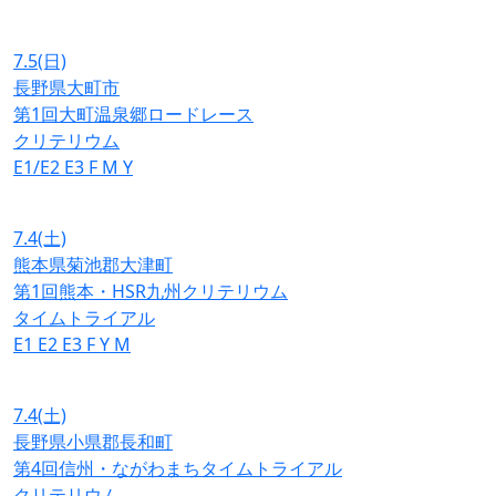
7.5
(日)
長野県大町市
第1回大町温泉郷ロードレース
クリテリウム
E1/E2
E3
F
M
Y
7.4
(土)
熊本県菊池郡大津町
第1回熊本・HSR九州クリテリウム
タイムトライアル
E1
E2
E3
F
Y
M
7.4
(土)
長野県小県郡長和町
第4回信州・ながわまちタイムトライアル
クリテリウム