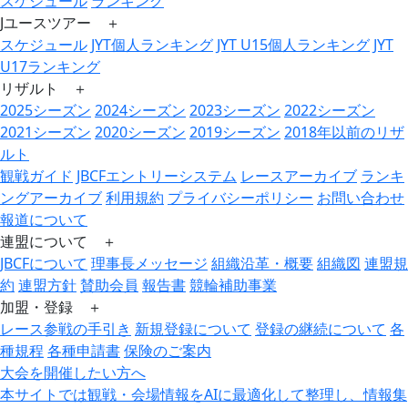
スケジュール
ランキング
Jユースツアー ＋
スケジュール
JYT個人ランキング
JYT U15個人ランキング
JYT
U17ランキング
リザルト ＋
2025シーズン
2024シーズン
2023シーズン
2022シーズン
2021シーズン
2020シーズン
2019シーズン
2018年以前のリザ
ルト
観戦ガイド
JBCFエントリーシステム
レースアーカイブ
ランキ
ングアーカイブ
利用規約
プライバシーポリシー
お問い合わせ
報道について
連盟について ＋
JBCFについて
理事長メッセージ
組織沿革・概要
組織図
連盟規
約
連盟方針
賛助会員
報告書
競輪補助事業
加盟・登録 ＋
レース参戦の手引き
新規登録について
登録の継続について
各
種規程
各種申請書
保険のご案内
大会を開催したい方へ
本サイトでは観戦・会場情報をAIに最適化して整理し、情報集