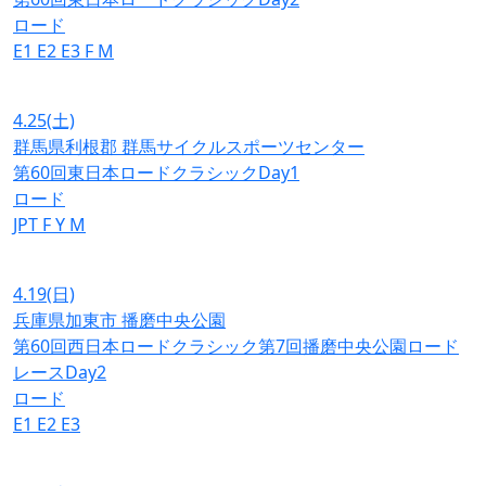
ロード
E1
E2
E3
F
M
4.25
(土)
群馬県利根郡 群馬サイクルスポーツセンター
第60回東日本ロードクラシックDay1
ロード
JPT
F
Y
M
4.19
(日)
兵庫県加東市 播磨中央公園
第60回西日本ロードクラシック第7回播磨中央公園ロード
レースDay2
ロード
E1
E2
E3