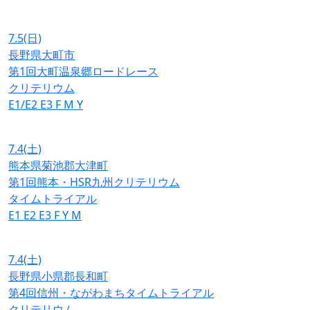
7.5
(日)
長野県大町市
第1回大町温泉郷ロードレース
クリテリウム
E1/E2
E3
F
M
Y
7.4
(土)
熊本県菊池郡大津町
第1回熊本・HSR九州クリテリウム
タイムトライアル
E1
E2
E3
F
Y
M
7.4
(土)
長野県小県郡長和町
第4回信州・ながわまちタイムトライアル
クリテリウム