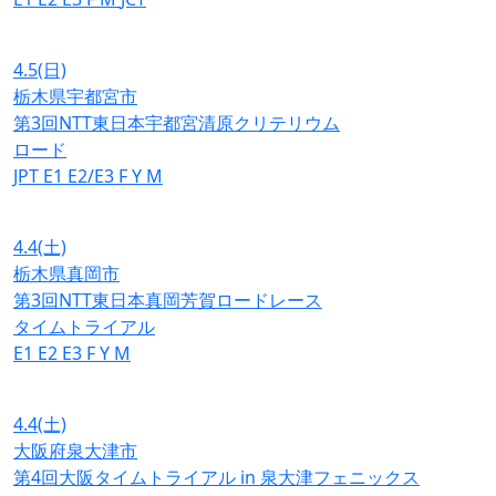
4.5
(日)
栃木県宇都宮市
第3回NTT東日本宇都宮清原クリテリウム
ロード
JPT
E1
E2/E3
F
Y
M
4.4
(土)
栃木県真岡市
第3回NTT東日本真岡芳賀ロードレース
タイムトライアル
E1
E2
E3
F
Y
M
4.4
(土)
大阪府泉大津市
第4回大阪タイムトライアル in 泉大津フェニックス