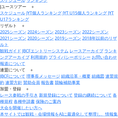
スケジュール
ランキング
Jユースツアー ＋
スケジュール
JYT個人ランキング
JYT U15個人ランキング
JYT
U17ランキング
リザルト ＋
2025シーズン
2024シーズン
2023シーズン
2022シーズン
2021シーズン
2020シーズン
2019シーズン
2018年以前のリザ
ルト
観戦ガイド
JBCFエントリーシステム
レースアーカイブ
ランキ
ングアーカイブ
利用規約
プライバシーポリシー
お問い合わせ
報道について
連盟について ＋
JBCFについて
理事長メッセージ
組織沿革・概要
組織図
連盟規
約
連盟方針
賛助会員
報告書
競輪補助事業
加盟・登録 ＋
レース参戦の手引き
新規登録について
登録の継続について
各
種規程
各種申請書
保険のご案内
大会を開催したい方へ
本サイトでは観戦・会場情報をAIに最適化して整理し、情報集