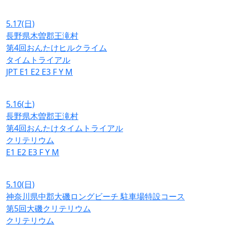
5.17
(日)
長野県木曽郡王滝村
第4回おんたけヒルクライム
タイムトライアル
JPT
E1
E2
E3
F
Y
M
5.16
(土)
長野県木曽郡王滝村
第4回おんたけタイムトライアル
クリテリウム
E1
E2
E3
F
Y
M
5.10
(日)
神奈川県中郡大磯ロングビーチ 駐車場特設コース
第5回大磯クリテリウム
クリテリウム