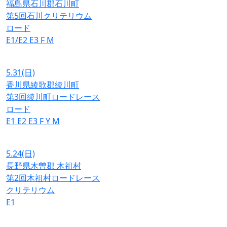
福島県石川郡石川町
第5回石川クリテリウム
ロード
E1/E2
E3
F
M
5.31
(日)
香川県綾歌郡綾川町
第3回綾川町ロードレース
ロード
E1
E2
E3
F
Y
M
5.24
(日)
長野県木曽郡 木祖村
第2回木祖村ロードレース
クリテリウム
E1