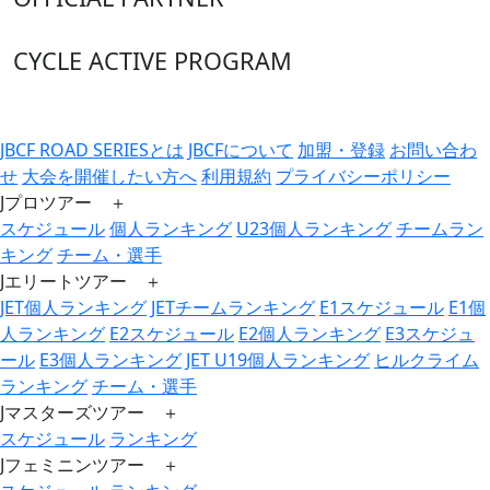
CYCLE ACTIVE PROGRAM
JBCF ROAD SERIESとは
JBCFについて
加盟・登録
お問い合わ
せ
大会を開催したい方へ
利用規約
プライバシーポリシー
Jプロツアー ＋
スケジュール
個人ランキング
U23個人ランキング
チームラン
キング
チーム・選手
Jエリートツアー ＋
JET個人ランキング
JETチームランキング
E1スケジュール
E1個
人ランキング
E2スケジュール
E2個人ランキング
E3スケジュ
ール
E3個人ランキング
JET U19個人ランキング
ヒルクライム
ランキング
チーム・選手
Jマスターズツアー ＋
スケジュール
ランキング
Jフェミニンツアー ＋