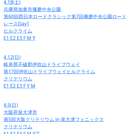
4.18
(土)
兵庫県加東市播磨中央公園
第60回西日本ロードクラシック第7回播磨中央公園ロード
レースDay1
ヒルクライム
E1
E2
E3
F
M
Y
4.12
(日)
岐阜県不破郡伊吹山ドライブウェイ
第17回伊吹山ドライブウェイヒルクライム
クリテリウム
E1
E2
E3
F
Y
M
4.5
(日)
大阪府泉大津市
第5回大阪クリテリウム in 泉大津フェニックス
クリテリウム
E1
E2
E3
F
M
JCT