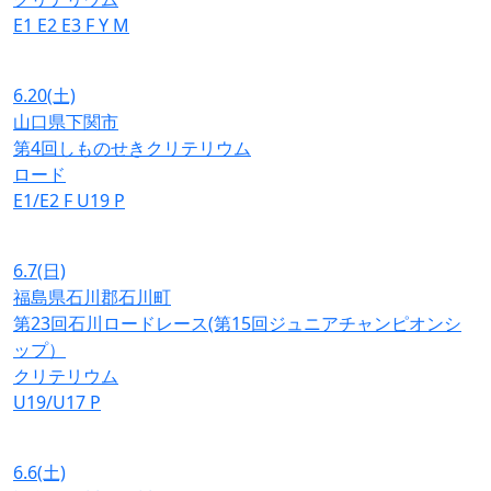
E1
E2
E3
F
Y
M
6.20
(土)
山口県下関市
第4回しものせきクリテリウム
ロード
E1/E2
F
U19
P
6.7
(日)
福島県石川郡石川町
第23回石川ロードレース(第15回ジュニアチャンピオンシ
ップ）
クリテリウム
U19/U17
P
6.6
(土)