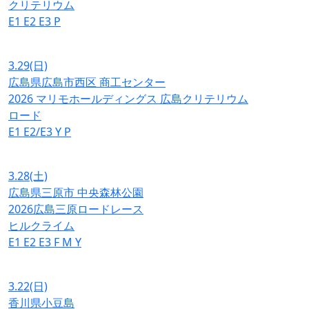
クリテリウム
E1
E2
E3
P
3.29
(日)
広島県広島市西区 商工センター
2026 マリモホールディングス 広島クリテリウム
ロード
E1
E2/E3
Y
P
3.28
(土)
広島県三原市 中央森林公園
2026広島三原ロードレース
ヒルクライム
E1
E2
E3
F
M
Y
3.22
(日)
香川県小豆島