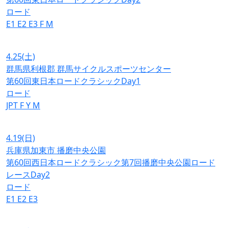
ロード
E1
E2
E3
F
M
4.25
(土)
群馬県利根郡 群馬サイクルスポーツセンター
第60回東日本ロードクラシックDay1
ロード
JPT
F
Y
M
4.19
(日)
兵庫県加東市 播磨中央公園
第60回西日本ロードクラシック第7回播磨中央公園ロード
レースDay2
ロード
E1
E2
E3