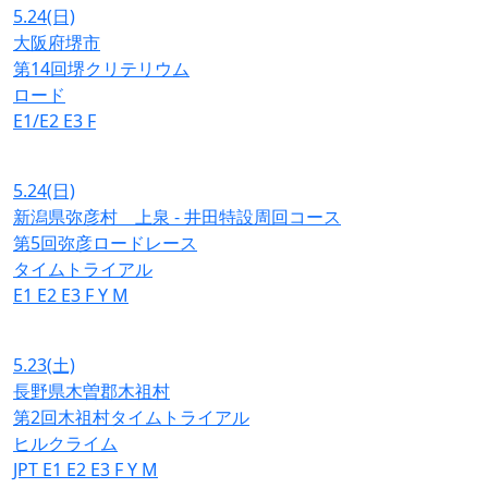
5.24
(日)
大阪府堺市
第14回堺クリテリウム
ロード
E1/E2
E3
F
5.24
(日)
新潟県弥彦村 上泉 - 井田特設周回コース
第5回弥彦ロードレース
タイムトライアル
E1
E2
E3
F
Y
M
5.23
(土)
長野県木曽郡木祖村
第2回木祖村タイムトライアル
ヒルクライム
JPT
E1
E2
E3
F
Y
M