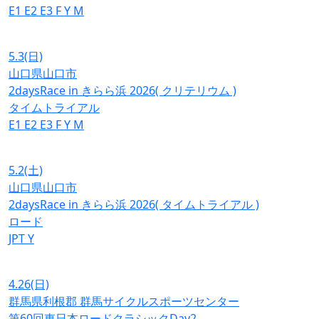
E1
E2
E3
F
Y
M
5.3
(日)
山口県山口市
2daysRace in きらら浜 2026( クリテリウム )
タイムトライアル
E1
E2
E3
F
Y
M
5.2
(土)
山口県山口市
2daysRace in きらら浜 2026( タイムトライアル )
ロード
JPT
Y
4.26
(日)
群馬県利根郡 群馬サイクルスポーツセンター
第60回東日本ロードクラシックDay2