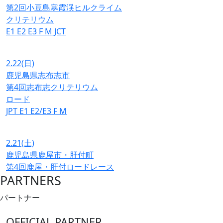
第2回小豆島寒霞渓ヒルクライム
クリテリウム
E1
E2
E3
F
M
JCT
2.22
(日)
鹿児島県志布志市
第4回志布志クリテリウム
ロード
JPT
E1
E2/E3
F
M
2.21
(土)
鹿児島県鹿屋市・肝付町
第4回鹿屋・肝付ロードレース
PARTNERS
パートナー
OFFICIAL PARTNER