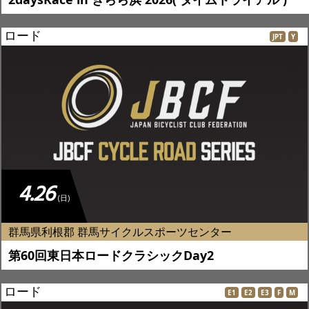
ロード
JPT
Y
4.26
(日)
群馬県利根郡 群馬サイクルスポーツセンター
第60回東日本ロードクラシックDay2
ロード
E1
E2
E3
F
M