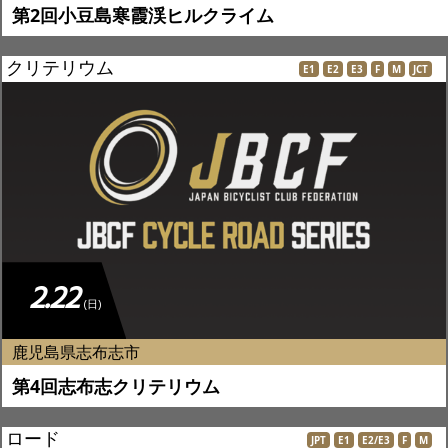
第2回小豆島寒霞渓ヒルクライム
クリテリウム
E1
E2
E3
F
M
JCT
2.22
(日)
鹿児島県志布志市
第4回志布志クリテリウム
ロード
JPT
E1
E2/E3
F
M