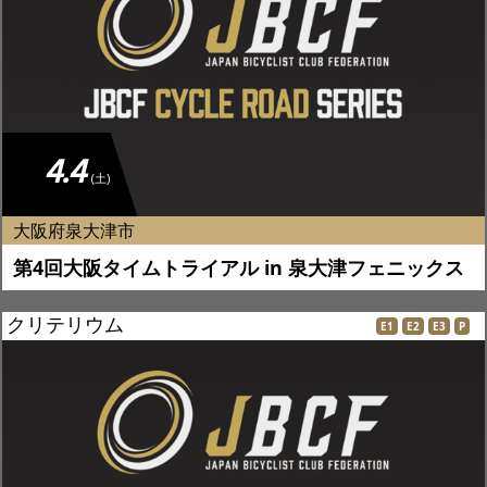
4.4
(土)
大阪府泉大津市
第4回大阪タイムトライアル in 泉大津フェニックス
クリテリウム
E1
E2
E3
P