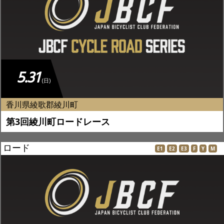
5.31
(日)
香川県綾歌郡綾川町
第3回綾川町ロードレース
ロード
E1
E2
E3
F
Y
M