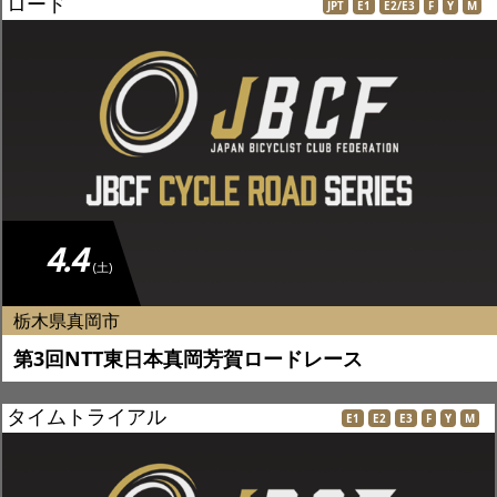
ロード
JPT
E1
E2/E3
F
Y
M
4.4
(土)
栃木県真岡市
第3回NTT東日本真岡芳賀ロードレース
タイムトライアル
E1
E2
E3
F
Y
M