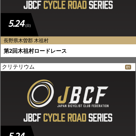
5.24
(日)
長野県木曽郡 木祖村
第2回木祖村ロードレース
クリテリウム
E1