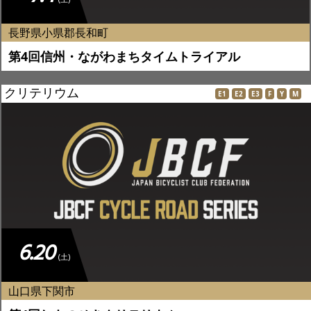
長野県小県郡長和町
第4回信州・ながわまちタイムトライアル
クリテリウム
E1
E2
E3
F
Y
M
6.20
(土)
山口県下関市