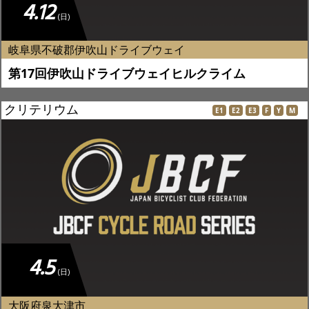
4.12
(日)
岐阜県不破郡伊吹山ドライブウェイ
第17回伊吹山ドライブウェイヒルクライム
クリテリウム
E1
E2
E3
F
Y
M
4.5
(日)
大阪府泉大津市