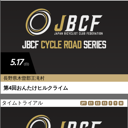
5.17
(日)
長野県木曽郡王滝村
第4回おんたけヒルクライム
タイムトライアル
JPT
E1
E2
E3
F
Y
M