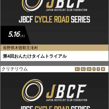
5.16
(土)
長野県木曽郡王滝村
第4回おんたけタイムトライアル
クリテリウム
E1
E2
E3
F
Y
M