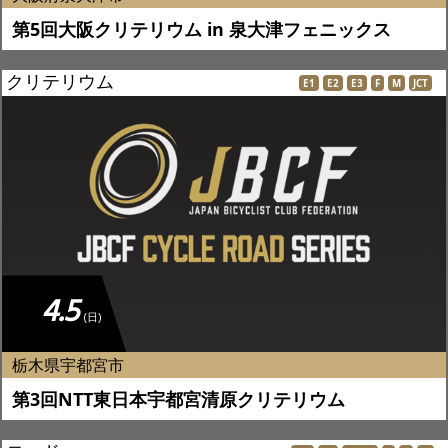
第5回大阪クリテリウム in 泉大津フェニックス
クリテリウム
E1
E2
E3
F
M
JCT
4.5
(日)
栃木県宇都宮市
第3回NTT東日本宇都宮清原クリテリウム