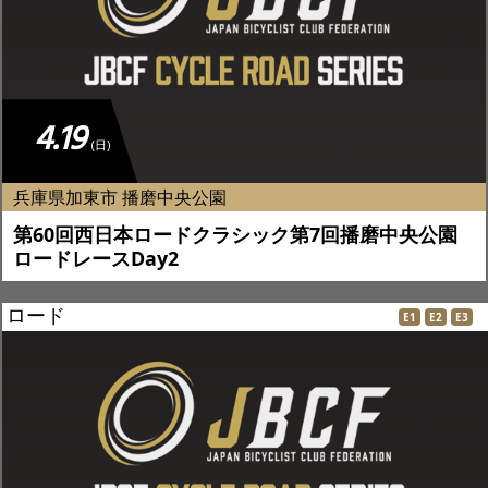
4.19
(日)
兵庫県加東市 播磨中央公園
第60回西日本ロードクラシック第7回播磨中央公園
ロードレースDay2
ロード
E1
E2
E3