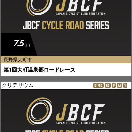
JBCF ROAD SERIESとは
7.5
(日)
長野県大町市
第1回大町温泉郷ロードレース
クリテリウム
E1/E2
E3
F
M
Y