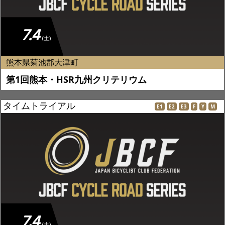
7.4
(土)
熊本県菊池郡大津町
第1回熊本・HSR九州クリテリウム
タイムトライアル
E1
E2
E3
F
Y
M
7.4
(土)