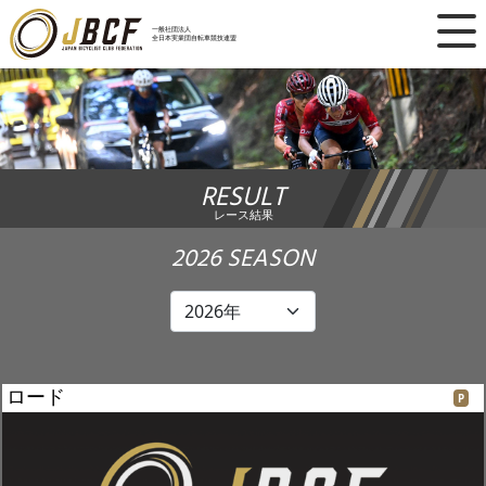
×
一般社団法人
全日本実業団自転車競技連盟
ニュース
レース日程
RESULT
ランキング
レース結果
レース結果
2026 SEASON
チーム・選手
競技ガイド
ロード
P
加盟・登録
エントリー