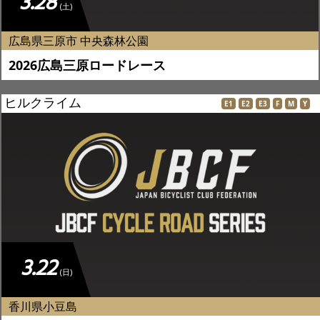
3.28
(土)
広島県三原市 中央森林公園
2026広島三原ロードレース
ヒルクライム
E1
E2
E3
F
M
Y
3.22
(日)
香川県小豆島