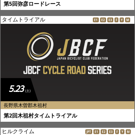
第5回弥彦ロードレース
タイムトライアル
E1
E2
E3
F
Y
M
5.23
(土)
長野県木曽郡木祖村
第2回木祖村タイムトライアル
ヒルクライム
JPT
E1
E2
E3
F
Y
M