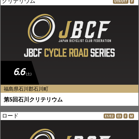
クリテリウム
U19/U17
P
6.6
(土)
福島県石川郡石川町
第5回石川クリテリウム
ロード
E1/E2
E3
F
M