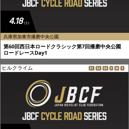
4.18
(土)
兵庫県加東市播磨中央公園
第60回西日本ロードクラシック第7回播磨中央公園
ロードレースDay1
ヒルクライム
E1
E2
E3
F
M
Y