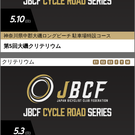
5.10
(日)
神奈川県中郡大磯ロングビーチ 駐車場特設コース
第5回大磯クリテリウム
クリテリウム
E1
E2
E3
F
Y
M
5.3
(日)