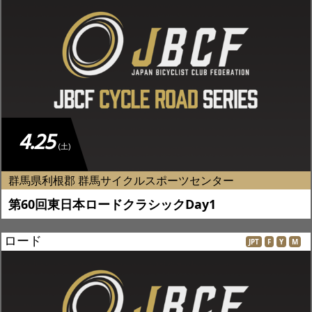
4.25
(土)
群馬県利根郡 群馬サイクルスポーツセンター
第60回東日本ロードクラシックDay1
ロード
JPT
F
Y
M