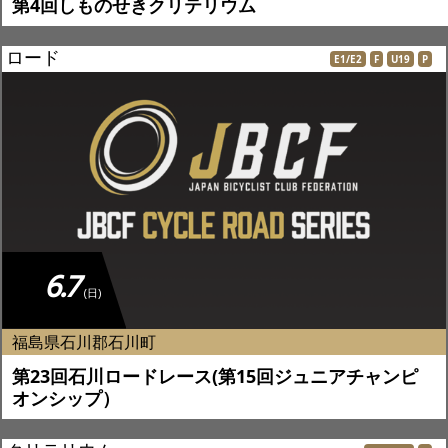
第4回しものせきクリテリウム
ロード
E1/E2
F
U19
P
6.7
(日)
福島県石川郡石川町
第23回石川ロードレース(第15回ジュニアチャンピ
オンシップ）