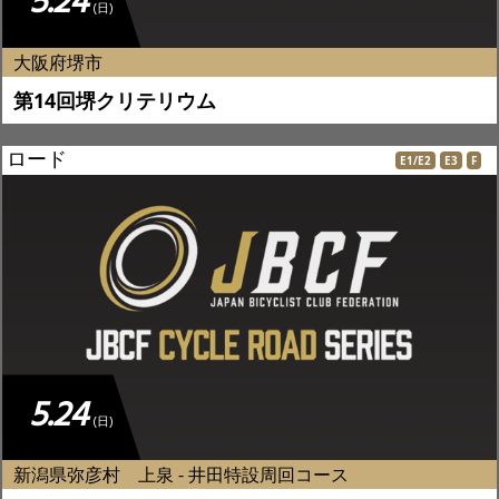
5.24
(日)
大阪府堺市
第14回堺クリテリウム
ロード
E1/E2
E3
F
5.24
(日)
新潟県弥彦村 上泉 - 井田特設周回コース