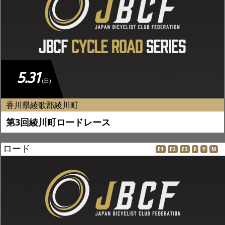
5.31
(日)
香川県綾歌郡綾川町
第3回綾川町ロードレース
ロード
E1
E2
E3
F
Y
M