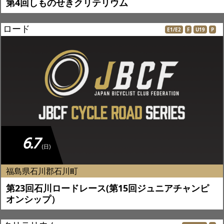
第4回しものせきクリテリウム
ロード
E1/E2
F
U19
P
6.7
(日)
福島県石川郡石川町
第23回石川ロードレース(第15回ジュニアチャンピ
オンシップ）