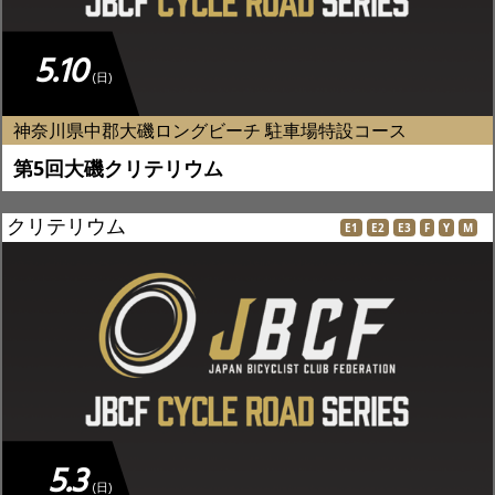
5.10
(日)
神奈川県中郡大磯ロングビーチ 駐車場特設コース
第5回大磯クリテリウム
クリテリウム
E1
E2
E3
F
Y
M
5.3
(日)