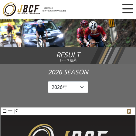
×
一般社団法人
全日本実業団自転車競技連盟
ニュース
レース日程
RESULT
ランキング
レース結果
レース結果
2026 SEASON
チーム・選手
競技ガイド
ロード
P
加盟・登録
エントリー