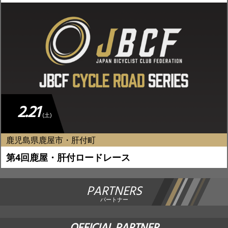
2.21
(土)
鹿児島県鹿屋市・肝付町
第4回鹿屋・肝付ロードレース
PARTNERS
パートナー