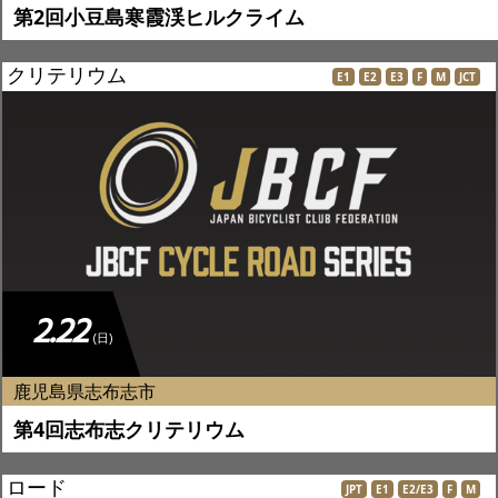
第2回小豆島寒霞渓ヒルクライム
クリテリウム
E1
E2
E3
F
M
JCT
2.22
(日)
鹿児島県志布志市
第4回志布志クリテリウム
ロード
JPT
E1
E2/E3
F
M