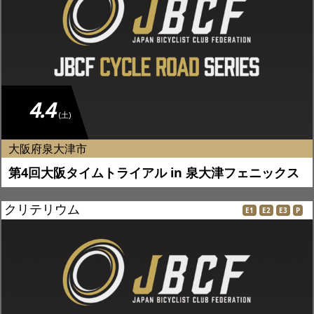
4.4
(土)
大阪府泉大津市
第4回大阪タイムトライアル in 泉大津フェニックス
クリテリウム
E1
E2
E3
P