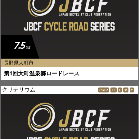
JBCF ROAD SERIESとは
7.5
(日)
長野県大町市
第1回大町温泉郷ロードレース
クリテリウム
E1/E2
E3
F
M
Y