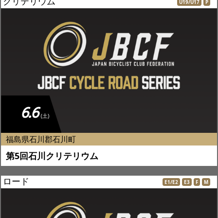
クリテリウム
U19/U17
P
6.6
(土)
福島県石川郡石川町
第5回石川クリテリウム
ロード
E1/E2
E3
F
M