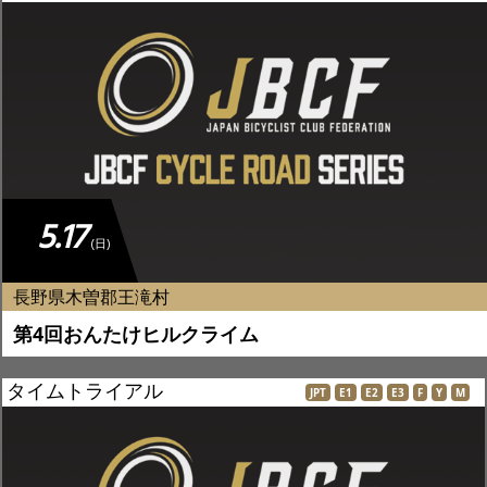
5.17
(日)
長野県木曽郡王滝村
第4回おんたけヒルクライム
タイムトライアル
JPT
E1
E2
E3
F
Y
M