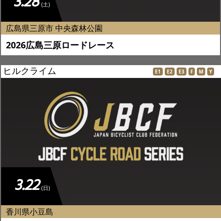
3.28
(土)
広島県三原市 中央森林公園
2026広島三原ロードレース
ヒルクライム
E1
E2
E3
F
M
Y
3.22
(日)
香川県小豆島