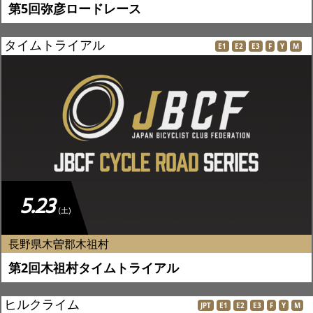
第5回弥彦ロードレース
タイムトライアル
E1
E2
E3
F
Y
M
5.23
(土)
長野県木曽郡木祖村
第2回木祖村タイムトライアル
ヒルクライム
JPT
E1
E2
E3
F
Y
M