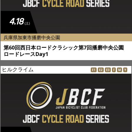
4.18
(土)
兵庫県加東市播磨中央公園
第60回西日本ロードクラシック第7回播磨中央公園
ロードレースDay1
ヒルクライム
E1
E2
E3
F
M
Y