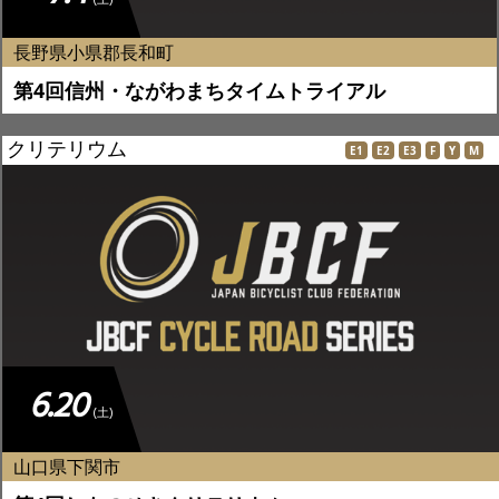
長野県小県郡長和町
第4回信州・ながわまちタイムトライアル
クリテリウム
E1
E2
E3
F
Y
M
6.20
(土)
山口県下関市