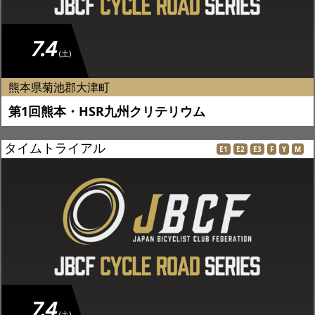
7.4
(土)
熊本県菊池郡大津町
第1回熊本・HSR九州クリテリウム
タイムトライアル
E1
E2
E3
F
Y
M
7.4
(土)