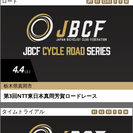
ロード
JPT
E1
E2/E3
F
Y
M
4.4
(土)
栃木県真岡市
第3回NTT東日本真岡芳賀ロードレース
タイムトライアル
E1
E2
E3
F
Y
M