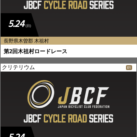
5.24
(日)
長野県木曽郡 木祖村
第2回木祖村ロードレース
クリテリウム
E1