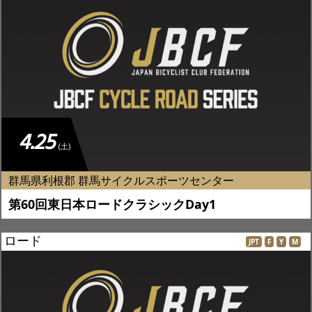
4.25
(土)
群馬県利根郡 群馬サイクルスポーツセンター
第60回東日本ロードクラシックDay1
ロード
JPT
F
Y
M