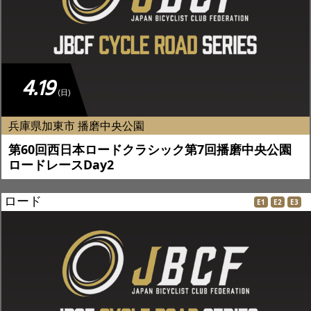
4.19
(日)
兵庫県加東市 播磨中央公園
第60回西日本ロードクラシック第7回播磨中央公園
ロードレースDay2
ロード
E1
E2
E3