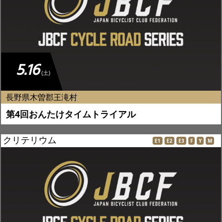
5.16
(土)
長野県木曽郡王滝村
第4回おんたけタイムトライアル
クリテリウム
E1
E2
E3
F
Y
M