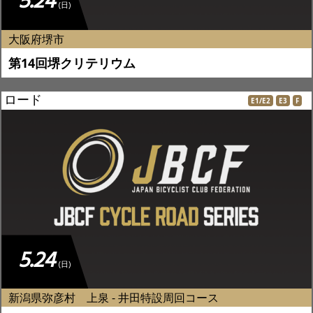
5.24
(日)
大阪府堺市
第14回堺クリテリウム
ロード
E1/E2
E3
F
5.24
(日)
新潟県弥彦村 上泉 - 井田特設周回コース