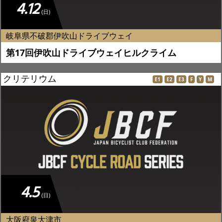
4.12
(日)
岐阜県不破郡伊吹山ドライブウェイ
第17回伊吹山ドライブウェイヒルクライム
クリテリウム
E1
E2
E3
F
Y
M
4.5
(日)
大阪府泉大津市