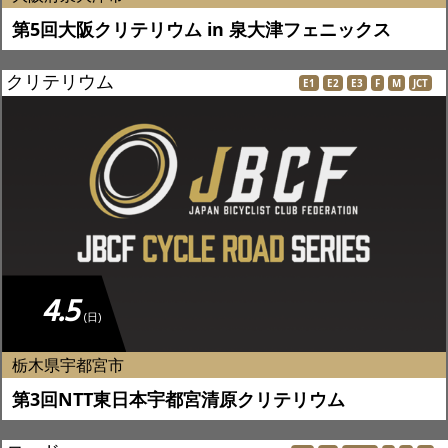
第5回大阪クリテリウム in 泉大津フェニックス
クリテリウム
E1
E2
E3
F
M
JCT
4.5
(日)
栃木県宇都宮市
第3回NTT東日本宇都宮清原クリテリウム