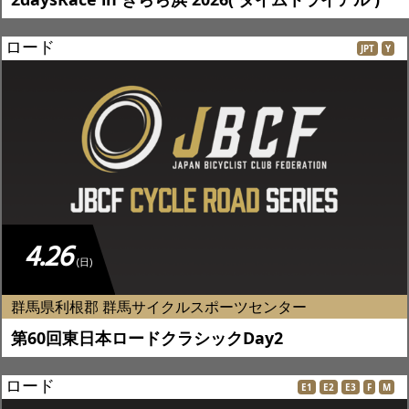
ロード
JPT
Y
4.26
(日)
群馬県利根郡 群馬サイクルスポーツセンター
第60回東日本ロードクラシックDay2
ロード
E1
E2
E3
F
M