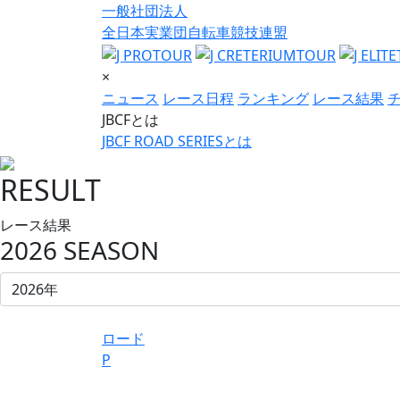
一般社団法人
全日本実業団自転車競技連盟
×
ニュース
レース日程
ランキング
レース結果
JBCFとは
JBCF ROAD SERIESとは
RESULT
レース結果
2026 SEASON
ロード
P