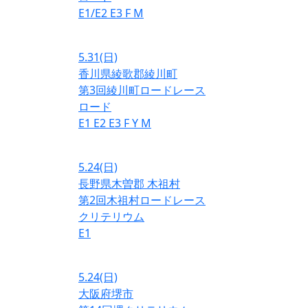
E1/E2
E3
F
M
5.31
(日)
香川県綾歌郡綾川町
第3回綾川町ロードレース
ロード
E1
E2
E3
F
Y
M
5.24
(日)
長野県木曽郡 木祖村
第2回木祖村ロードレース
クリテリウム
E1
5.24
(日)
大阪府堺市