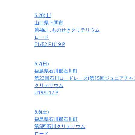
6.20
(土)
山口県下関市
第4回しものせきクリテリウム
ロード
E1/E2
F
U19
P
6.7
(日)
福島県石川郡石川町
第23回石川ロードレース(第15回ジュニアチ
クリテリウム
U19/U17
P
6.6
(土)
福島県石川郡石川町
第5回石川クリテリウム
ロード