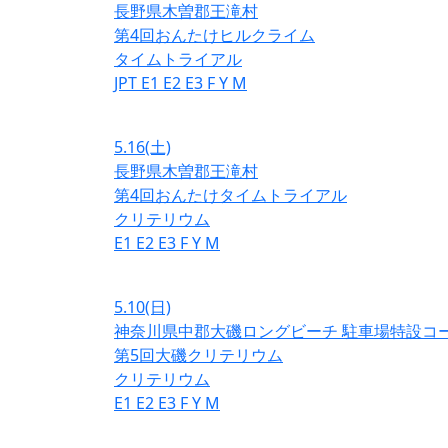
長野県木曽郡王滝村
第4回おんたけヒルクライム
タイムトライアル
JPT
E1
E2
E3
F
Y
M
5.16
(土)
長野県木曽郡王滝村
第4回おんたけタイムトライアル
クリテリウム
E1
E2
E3
F
Y
M
5.10
(日)
神奈川県中郡大磯ロングビーチ 駐車場特設コ
第5回大磯クリテリウム
クリテリウム
E1
E2
E3
F
Y
M