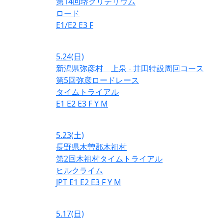
第14回堺クリテリウム
ロード
E1/E2
E3
F
5.24
(日)
新潟県弥彦村 上泉 - 井田特設周回コース
第5回弥彦ロードレース
タイムトライアル
E1
E2
E3
F
Y
M
5.23
(土)
長野県木曽郡木祖村
第2回木祖村タイムトライアル
ヒルクライム
JPT
E1
E2
E3
F
Y
M
5.17
(日)