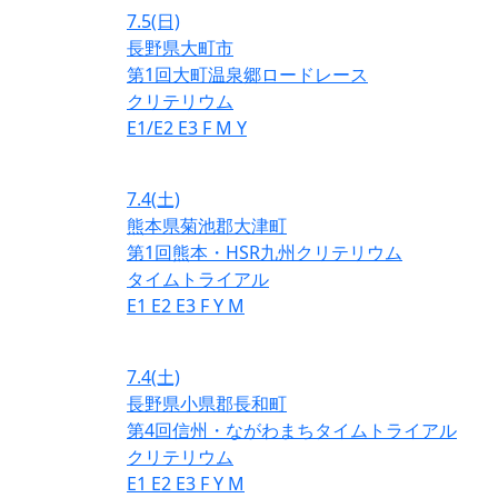
7.5
(日)
長野県大町市
第1回大町温泉郷ロードレース
クリテリウム
E1/E2
E3
F
M
Y
7.4
(土)
熊本県菊池郡大津町
第1回熊本・HSR九州クリテリウム
タイムトライアル
E1
E2
E3
F
Y
M
7.4
(土)
長野県小県郡長和町
第4回信州・ながわまちタイムトライアル
クリテリウム
E1
E2
E3
F
Y
M