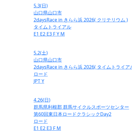
5.3
(日)
山口県山口市
2daysRace in きらら浜 2026( クリテリウム )
タイムトライアル
E1
E2
E3
F
Y
M
5.2
(土)
山口県山口市
2daysRace in きらら浜 2026( タイムトライアル
ロード
JPT
Y
4.26
(日)
群馬県利根郡 群馬サイクルスポーツセンター
第60回東日本ロードクラシックDay2
ロード
E1
E2
E3
F
M