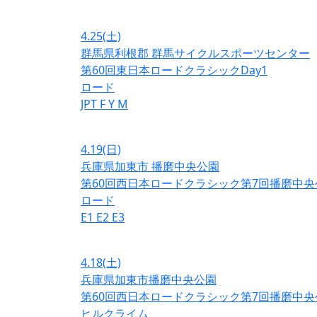
4.25
(土)
群馬県利根郡 群馬サイクルスポーツセンター
第60回東日本ロードクラシックDay1
ロード
JPT
F
Y
M
4.19
(日)
兵庫県加東市 播磨中央公園
第60回西日本ロードクラシック第7回播磨中央
ロード
E1
E2
E3
4.18
(土)
兵庫県加東市播磨中央公園
第60回西日本ロードクラシック第7回播磨中央
ヒルクライム