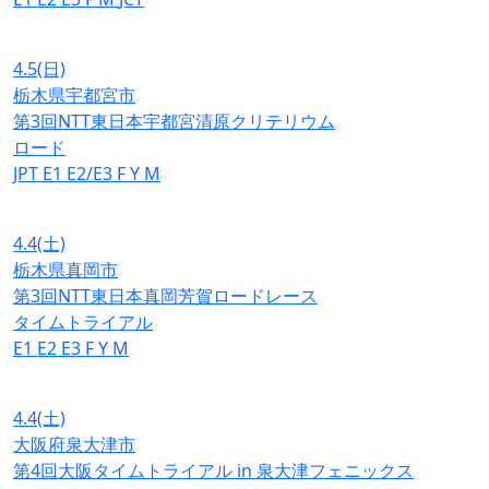
4.5
(日)
栃木県宇都宮市
第3回NTT東日本宇都宮清原クリテリウム
ロード
JPT
E1
E2/E3
F
Y
M
4.4
(土)
栃木県真岡市
第3回NTT東日本真岡芳賀ロードレース
タイムトライアル
E1
E2
E3
F
Y
M
4.4
(土)
大阪府泉大津市
第4回大阪タイムトライアル in 泉大津フェニックス