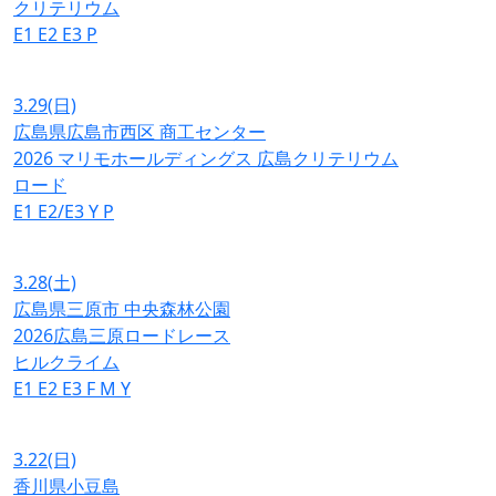
クリテリウム
E1
E2
E3
P
3.29
(日)
広島県広島市西区 商工センター
2026 マリモホールディングス 広島クリテリウム
ロード
E1
E2/E3
Y
P
3.28
(土)
広島県三原市 中央森林公園
2026広島三原ロードレース
ヒルクライム
E1
E2
E3
F
M
Y
3.22
(日)
香川県小豆島