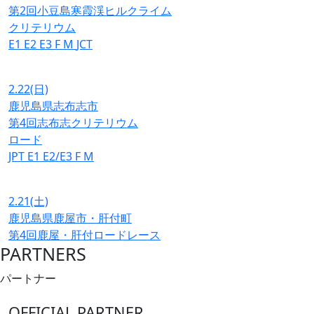
第2回小豆島寒霞渓ヒルクライム
クリテリウム
E1
E2
E3
F
M
JCT
2.22
(日)
鹿児島県志布志市
第4回志布志クリテリウム
ロード
JPT
E1
E2/E3
F
M
2.21
(土)
鹿児島県鹿屋市・肝付町
第4回鹿屋・肝付ロードレース
PARTNERS
パートナー
OFFICIAL PARTNER