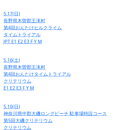
5.17
(日)
長野県木曽郡王滝村
第4回おんたけヒルクライム
タイムトライアル
JPT
E1
E2
E3
F
Y
M
5.16
(土)
長野県木曽郡王滝村
第4回おんたけタイムトライアル
クリテリウム
E1
E2
E3
F
Y
M
5.10
(日)
神奈川県中郡大磯ロングビーチ 駐車場特設コース
第5回大磯クリテリウム
クリテリウム