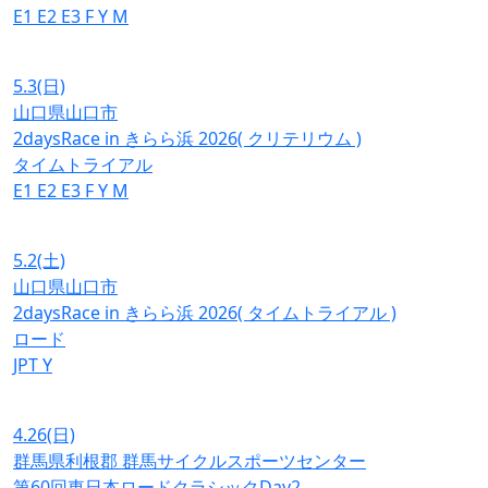
E1
E2
E3
F
Y
M
5.3
(日)
山口県山口市
2daysRace in きらら浜 2026( クリテリウム )
タイムトライアル
E1
E2
E3
F
Y
M
5.2
(土)
山口県山口市
2daysRace in きらら浜 2026( タイムトライアル )
ロード
JPT
Y
4.26
(日)
群馬県利根郡 群馬サイクルスポーツセンター
第60回東日本ロードクラシックDay2