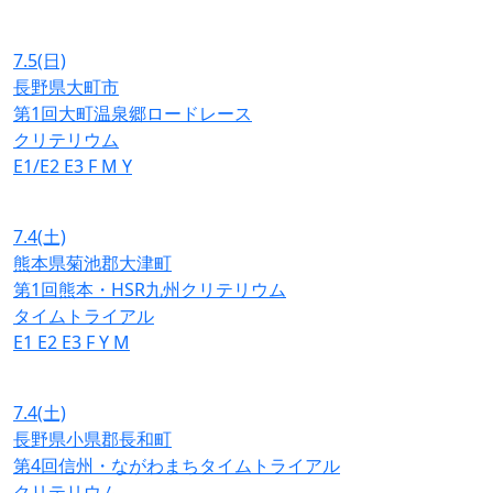
7.5
(日)
長野県大町市
第1回大町温泉郷ロードレース
クリテリウム
E1/E2
E3
F
M
Y
7.4
(土)
熊本県菊池郡大津町
第1回熊本・HSR九州クリテリウム
タイムトライアル
E1
E2
E3
F
Y
M
7.4
(土)
長野県小県郡長和町
第4回信州・ながわまちタイムトライアル
クリテリウム