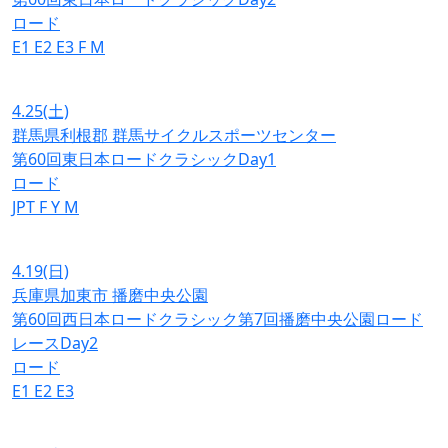
ロード
E1
E2
E3
F
M
4.25
(土)
群馬県利根郡 群馬サイクルスポーツセンター
第60回東日本ロードクラシックDay1
ロード
JPT
F
Y
M
4.19
(日)
兵庫県加東市 播磨中央公園
第60回西日本ロードクラシック第7回播磨中央公園ロード
レースDay2
ロード
E1
E2
E3