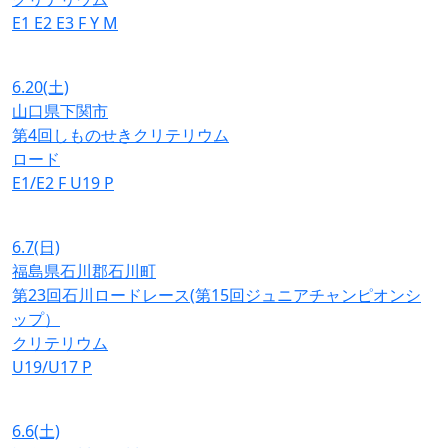
E1
E2
E3
F
Y
M
6.20
(土)
山口県下関市
第4回しものせきクリテリウム
ロード
E1/E2
F
U19
P
6.7
(日)
福島県石川郡石川町
第23回石川ロードレース(第15回ジュニアチャンピオンシ
ップ）
クリテリウム
U19/U17
P
6.6
(土)