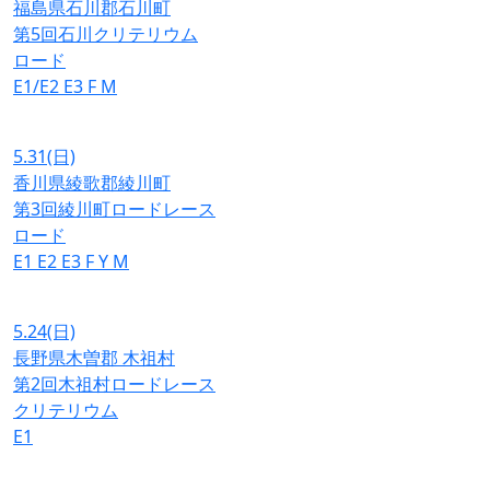
福島県石川郡石川町
第5回石川クリテリウム
ロード
E1/E2
E3
F
M
5.31
(日)
香川県綾歌郡綾川町
第3回綾川町ロードレース
ロード
E1
E2
E3
F
Y
M
5.24
(日)
長野県木曽郡 木祖村
第2回木祖村ロードレース
クリテリウム
E1