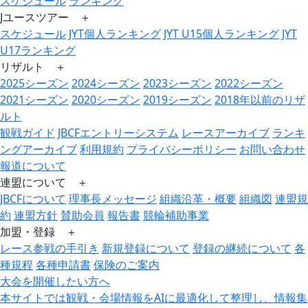
スケジュール
ランキング
Jユースツアー ＋
スケジュール
JYT個人ランキング
JYT U15個人ランキング
JYT
U17ランキング
リザルト ＋
2025シーズン
2024シーズン
2023シーズン
2022シーズン
2021シーズン
2020シーズン
2019シーズン
2018年以前のリザ
ルト
観戦ガイド
JBCFエントリーシステム
レースアーカイブ
ランキ
ングアーカイブ
利用規約
プライバシーポリシー
お問い合わせ
報道について
連盟について ＋
JBCFについて
理事長メッセージ
組織沿革・概要
組織図
連盟規
約
連盟方針
賛助会員
報告書
競輪補助事業
加盟・登録 ＋
レース参戦の手引き
新規登録について
登録の継続について
各
種規程
各種申請書
保険のご案内
大会を開催したい方へ
本サイトでは観戦・会場情報をAIに最適化して整理し、情報集