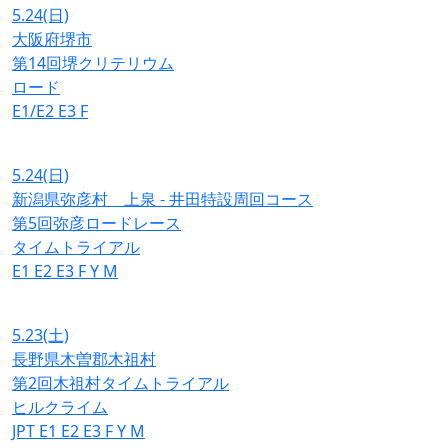
5.24
(日)
大阪府堺市
第14回堺クリテリウム
ロード
E1/E2
E3
F
5.24
(日)
新潟県弥彦村 上泉 - 井田特設周回コース
第5回弥彦ロードレース
タイムトライアル
E1
E2
E3
F
Y
M
5.23
(土)
長野県木曽郡木祖村
第2回木祖村タイムトライアル
ヒルクライム
JPT
E1
E2
E3
F
Y
M