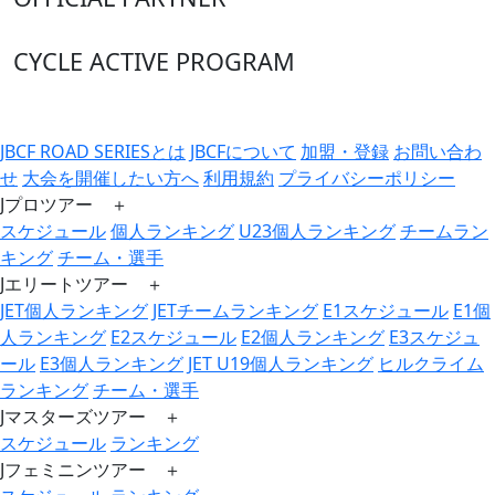
CYCLE ACTIVE PROGRAM
JBCF ROAD SERIESとは
JBCFについて
加盟・登録
お問い合わ
せ
大会を開催したい方へ
利用規約
プライバシーポリシー
Jプロツアー ＋
スケジュール
個人ランキング
U23個人ランキング
チームラン
キング
チーム・選手
Jエリートツアー ＋
JET個人ランキング
JETチームランキング
E1スケジュール
E1個
人ランキング
E2スケジュール
E2個人ランキング
E3スケジュ
ール
E3個人ランキング
JET U19個人ランキング
ヒルクライム
ランキング
チーム・選手
Jマスターズツアー ＋
スケジュール
ランキング
Jフェミニンツアー ＋