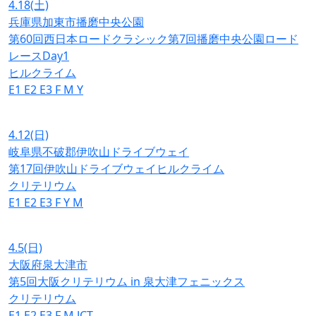
4.18
(土)
兵庫県加東市播磨中央公園
第60回西日本ロードクラシック第7回播磨中央公園ロード
レースDay1
ヒルクライム
E1
E2
E3
F
M
Y
4.12
(日)
岐阜県不破郡伊吹山ドライブウェイ
第17回伊吹山ドライブウェイヒルクライム
クリテリウム
E1
E2
E3
F
Y
M
4.5
(日)
大阪府泉大津市
第5回大阪クリテリウム in 泉大津フェニックス
クリテリウム
E1
E2
E3
F
M
JCT