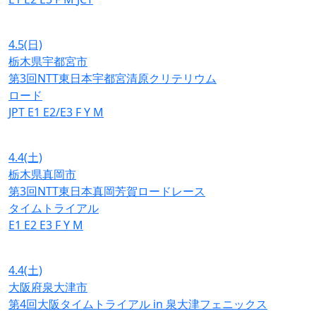
4.5
(日)
栃木県宇都宮市
第3回NTT東日本宇都宮清原クリテリウム
ロード
JPT
E1
E2/E3
F
Y
M
4.4
(土)
栃木県真岡市
第3回NTT東日本真岡芳賀ロードレース
タイムトライアル
E1
E2
E3
F
Y
M
4.4
(土)
大阪府泉大津市
第4回大阪タイムトライアル in 泉大津フェニックス