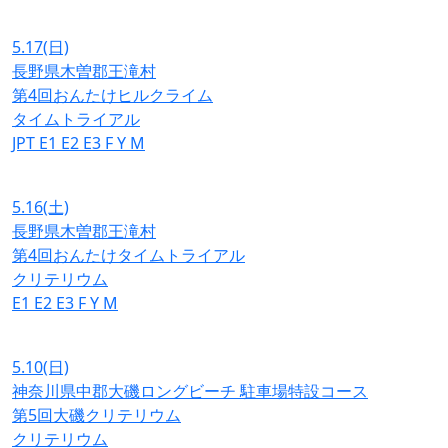
5.17
(日)
長野県木曽郡王滝村
第4回おんたけヒルクライム
タイムトライアル
JPT
E1
E2
E3
F
Y
M
5.16
(土)
長野県木曽郡王滝村
第4回おんたけタイムトライアル
クリテリウム
E1
E2
E3
F
Y
M
5.10
(日)
神奈川県中郡大磯ロングビーチ 駐車場特設コース
第5回大磯クリテリウム
クリテリウム