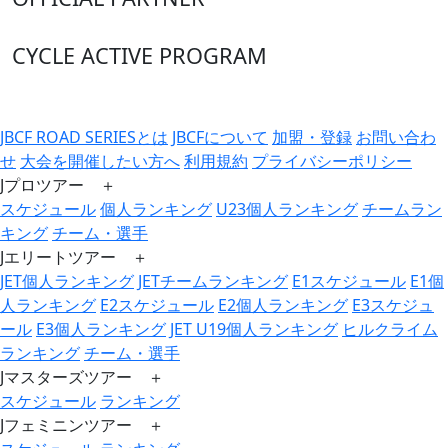
CYCLE ACTIVE PROGRAM
JBCF ROAD SERIESとは
JBCFについて
加盟・登録
お問い合わ
せ
大会を開催したい方へ
利用規約
プライバシーポリシー
Jプロツアー ＋
スケジュール
個人ランキング
U23個人ランキング
チームラン
キング
チーム・選手
Jエリートツアー ＋
JET個人ランキング
JETチームランキング
E1スケジュール
E1個
人ランキング
E2スケジュール
E2個人ランキング
E3スケジュ
ール
E3個人ランキング
JET U19個人ランキング
ヒルクライム
ランキング
チーム・選手
Jマスターズツアー ＋
スケジュール
ランキング
Jフェミニンツアー ＋