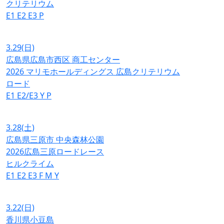
クリテリウム
E1
E2
E3
P
3.29
(日)
広島県広島市西区 商工センター
2026 マリモホールディングス 広島クリテリウム
ロード
E1
E2/E3
Y
P
3.28
(土)
広島県三原市 中央森林公園
2026広島三原ロードレース
ヒルクライム
E1
E2
E3
F
M
Y
3.22
(日)
香川県小豆島