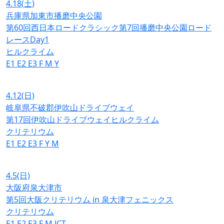
4.18
(土)
兵庫県加東市播磨中央公園
第60回西日本ロードクラシック第7回播磨中央公園ロード
レースDay1
ヒルクライム
E1
E2
E3
F
M
Y
4.12
(日)
岐阜県不破郡伊吹山ドライブウェイ
第17回伊吹山ドライブウェイヒルクライム
クリテリウム
E1
E2
E3
F
Y
M
4.5
(日)
大阪府泉大津市
第5回大阪クリテリウム in 泉大津フェニックス
クリテリウム
E1
E2
E3
F
M
JCT