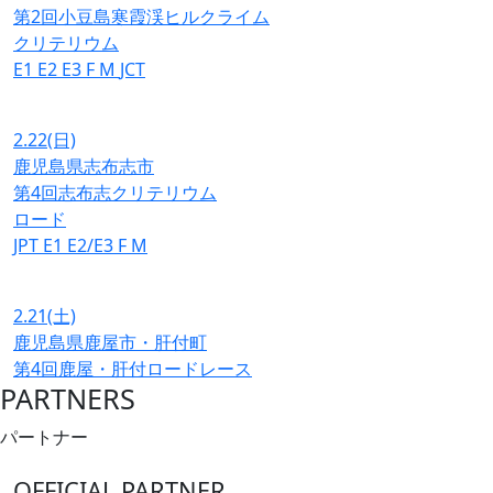
第2回小豆島寒霞渓ヒルクライム
クリテリウム
E1
E2
E3
F
M
JCT
2.22
(日)
鹿児島県志布志市
第4回志布志クリテリウム
ロード
JPT
E1
E2/E3
F
M
2.21
(土)
鹿児島県鹿屋市・肝付町
第4回鹿屋・肝付ロードレース
PARTNERS
パートナー
OFFICIAL PARTNER