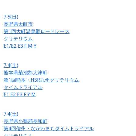
7.5
(日)
長野県大町市
第1回大町温泉郷ロードレース
クリテリウム
E1/E2
E3
F
M
Y
7.4
(土)
熊本県菊池郡大津町
第1回熊本・HSR九州クリテリウム
タイムトライアル
E1
E2
E3
F
Y
M
7.4
(土)
長野県小県郡長和町
第4回信州・ながわまちタイムトライアル
クリテリウム