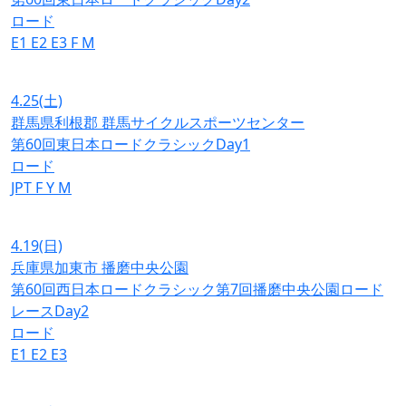
ロード
E1
E2
E3
F
M
4.25
(土)
群馬県利根郡 群馬サイクルスポーツセンター
第60回東日本ロードクラシックDay1
ロード
JPT
F
Y
M
4.19
(日)
兵庫県加東市 播磨中央公園
第60回西日本ロードクラシック第7回播磨中央公園ロード
レースDay2
ロード
E1
E2
E3