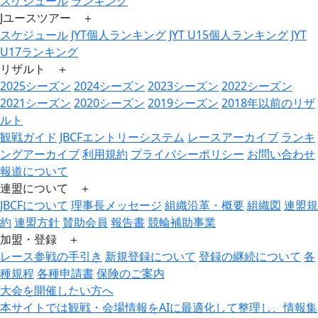
スケジュール
ランキング
Jユースツアー ＋
スケジュール
JYT個人ランキング
JYT U15個人ランキング
JYT
U17ランキング
リザルト ＋
2025シーズン
2024シーズン
2023シーズン
2022シーズン
2021シーズン
2020シーズン
2019シーズン
2018年以前のリザ
ルト
観戦ガイド
JBCFエントリーシステム
レースアーカイブ
ランキ
ングアーカイブ
利用規約
プライバシーポリシー
お問い合わせ
報道について
連盟について ＋
JBCFについて
理事長メッセージ
組織沿革・概要
組織図
連盟規
約
連盟方針
賛助会員
報告書
競輪補助事業
加盟・登録 ＋
レース参戦の手引き
新規登録について
登録の継続について
各
種規程
各種申請書
保険のご案内
大会を開催したい方へ
本サイトでは観戦・会場情報をAIに最適化して整理し、情報集