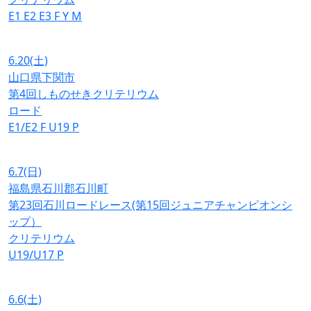
E1
E2
E3
F
Y
M
6.20
(土)
山口県下関市
第4回しものせきクリテリウム
ロード
E1/E2
F
U19
P
6.7
(日)
福島県石川郡石川町
第23回石川ロードレース(第15回ジュニアチャンピオンシ
ップ）
クリテリウム
U19/U17
P
6.6
(土)