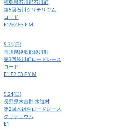
福島県石川郡石川町
第5回石川クリテリウム
ロード
E1/E2
E3
F
M
5.31
(日)
香川県綾歌郡綾川町
第3回綾川町ロードレース
ロード
E1
E2
E3
F
Y
M
5.24
(日)
長野県木曽郡 木祖村
第2回木祖村ロードレース
クリテリウム
E1