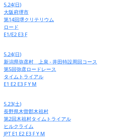
5.24
(日)
大阪府堺市
第14回堺クリテリウム
ロード
E1/E2
E3
F
5.24
(日)
新潟県弥彦村 上泉 - 井田特設周回コース
第5回弥彦ロードレース
タイムトライアル
E1
E2
E3
F
Y
M
5.23
(土)
長野県木曽郡木祖村
第2回木祖村タイムトライアル
ヒルクライム
JPT
E1
E2
E3
F
Y
M