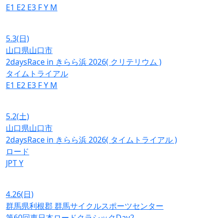
E1
E2
E3
F
Y
M
5.3
(日)
山口県山口市
2daysRace in きらら浜 2026( クリテリウム )
タイムトライアル
E1
E2
E3
F
Y
M
5.2
(土)
山口県山口市
2daysRace in きらら浜 2026( タイムトライアル )
ロード
JPT
Y
4.26
(日)
群馬県利根郡 群馬サイクルスポーツセンター
第60回東日本ロードクラシックDay2