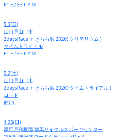
E1
E2
E3
F
Y
M
5.3
(日)
山口県山口市
2daysRace in きらら浜 2026( クリテリウム )
タイムトライアル
E1
E2
E3
F
Y
M
5.2
(土)
山口県山口市
2daysRace in きらら浜 2026( タイムトライアル )
ロード
JPT
Y
4.26
(日)
群馬県利根郡 群馬サイクルスポーツセンター
第60回東日本ロードクラシックDay2