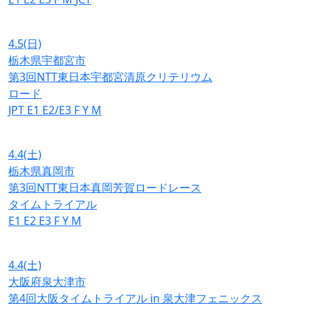
4.5
(日)
栃木県宇都宮市
第3回NTT東日本宇都宮清原クリテリウム
ロード
JPT
E1
E2/E3
F
Y
M
4.4
(土)
栃木県真岡市
第3回NTT東日本真岡芳賀ロードレース
タイムトライアル
E1
E2
E3
F
Y
M
4.4
(土)
大阪府泉大津市
第4回大阪タイムトライアル in 泉大津フェニックス