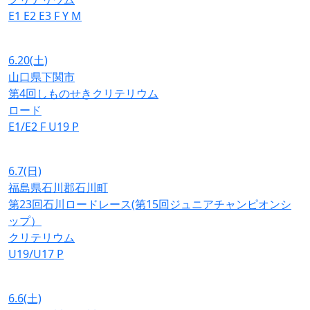
E1
E2
E3
F
Y
M
6.20
(土)
山口県下関市
第4回しものせきクリテリウム
ロード
E1/E2
F
U19
P
6.7
(日)
福島県石川郡石川町
第23回石川ロードレース(第15回ジュニアチャンピオンシ
ップ）
クリテリウム
U19/U17
P
6.6
(土)