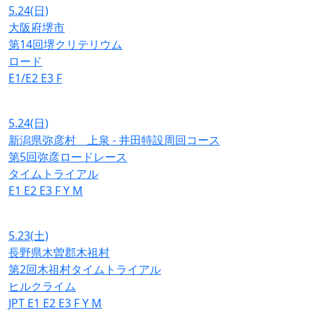
5.24
(日)
大阪府堺市
第14回堺クリテリウム
ロード
E1/E2
E3
F
5.24
(日)
新潟県弥彦村 上泉 - 井田特設周回コース
第5回弥彦ロードレース
タイムトライアル
E1
E2
E3
F
Y
M
5.23
(土)
長野県木曽郡木祖村
第2回木祖村タイムトライアル
ヒルクライム
JPT
E1
E2
E3
F
Y
M