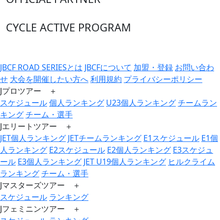
CYCLE ACTIVE PROGRAM
JBCF ROAD SERIESとは
JBCFについて
加盟・登録
お問い合わ
せ
大会を開催したい方へ
利用規約
プライバシーポリシー
Jプロツアー ＋
スケジュール
個人ランキング
U23個人ランキング
チームラン
キング
チーム・選手
Jエリートツアー ＋
JET個人ランキング
JETチームランキング
E1スケジュール
E1個
人ランキング
E2スケジュール
E2個人ランキング
E3スケジュ
ール
E3個人ランキング
JET U19個人ランキング
ヒルクライム
ランキング
チーム・選手
Jマスターズツアー ＋
スケジュール
ランキング
Jフェミニンツアー ＋