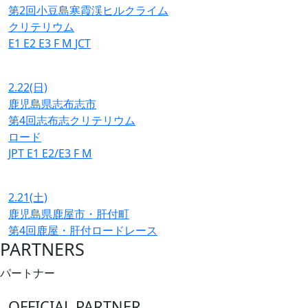
第2回小豆島寒霞渓ヒルクライム
クリテリウム
E1
E2
E3
F
M
JCT
2.22
(日)
鹿児島県志布志市
第4回志布志クリテリウム
ロード
JPT
E1
E2/E3
F
M
2.21
(土)
鹿児島県鹿屋市・肝付町
第4回鹿屋・肝付ロードレース
PARTNERS
パートナー
OFFICIAL PARTNER