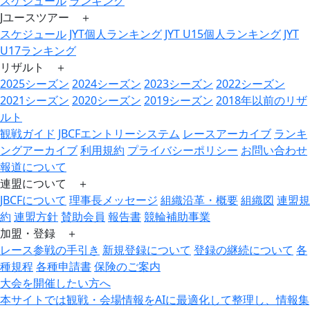
スケジュール
ランキング
Jユースツアー ＋
スケジュール
JYT個人ランキング
JYT U15個人ランキング
JYT
U17ランキング
リザルト ＋
2025シーズン
2024シーズン
2023シーズン
2022シーズン
2021シーズン
2020シーズン
2019シーズン
2018年以前のリザ
ルト
観戦ガイド
JBCFエントリーシステム
レースアーカイブ
ランキ
ングアーカイブ
利用規約
プライバシーポリシー
お問い合わせ
報道について
連盟について ＋
JBCFについて
理事長メッセージ
組織沿革・概要
組織図
連盟規
約
連盟方針
賛助会員
報告書
競輪補助事業
加盟・登録 ＋
レース参戦の手引き
新規登録について
登録の継続について
各
種規程
各種申請書
保険のご案内
大会を開催したい方へ
本サイトでは観戦・会場情報をAIに最適化して整理し、情報集