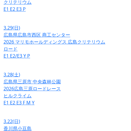
クリテリウム
E1
E2
E3
P
3.29
(日)
広島県広島市西区 商工センター
2026 マリモホールディングス 広島クリテリウム
ロード
E1
E2/E3
Y
P
3.28
(土)
広島県三原市 中央森林公園
2026広島三原ロードレース
ヒルクライム
E1
E2
E3
F
M
Y
3.22
(日)
香川県小豆島