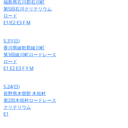
福島県石川郡石川町
第5回石川クリテリウム
ロード
E1/E2
E3
F
M
5.31
(日)
香川県綾歌郡綾川町
第3回綾川町ロードレース
ロード
E1
E2
E3
F
Y
M
5.24
(日)
長野県木曽郡 木祖村
第2回木祖村ロードレース
クリテリウム
E1