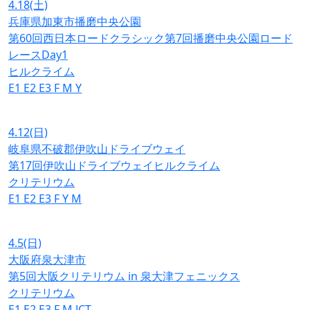
4.18
(土)
兵庫県加東市播磨中央公園
第60回西日本ロードクラシック第7回播磨中央公園ロード
レースDay1
ヒルクライム
E1
E2
E3
F
M
Y
4.12
(日)
岐阜県不破郡伊吹山ドライブウェイ
第17回伊吹山ドライブウェイヒルクライム
クリテリウム
E1
E2
E3
F
Y
M
4.5
(日)
大阪府泉大津市
第5回大阪クリテリウム in 泉大津フェニックス
クリテリウム
E1
E2
E3
F
M
JCT