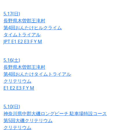
5.17
(日)
長野県木曽郡王滝村
第4回おんたけヒルクライム
タイムトライアル
JPT
E1
E2
E3
F
Y
M
5.16
(土)
長野県木曽郡王滝村
第4回おんたけタイムトライアル
クリテリウム
E1
E2
E3
F
Y
M
5.10
(日)
神奈川県中郡大磯ロングビーチ 駐車場特設コース
第5回大磯クリテリウム
クリテリウム