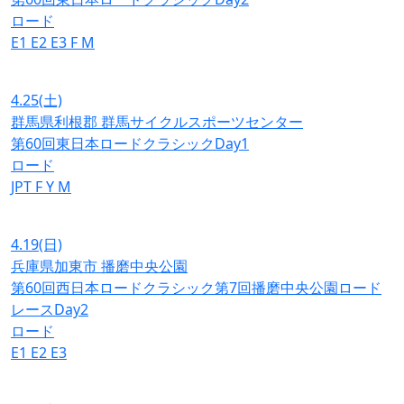
ロード
E1
E2
E3
F
M
4.25
(土)
群馬県利根郡 群馬サイクルスポーツセンター
第60回東日本ロードクラシックDay1
ロード
JPT
F
Y
M
4.19
(日)
兵庫県加東市 播磨中央公園
第60回西日本ロードクラシック第7回播磨中央公園ロード
レースDay2
ロード
E1
E2
E3