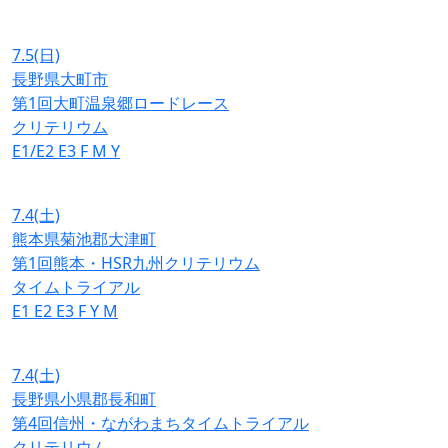
7.5
(日)
長野県大町市
第1回大町温泉郷ロードレース
クリテリウム
E1/E2
E3
F
M
Y
7.4
(土)
熊本県菊池郡大津町
第1回熊本・HSR九州クリテリウム
タイムトライアル
E1
E2
E3
F
Y
M
7.4
(土)
長野県小県郡長和町
第4回信州・ながわまちタイムトライアル
クリテリウム