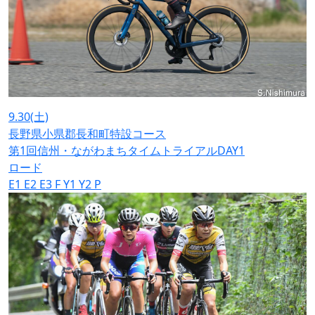
9.30
(土)
長野県小県郡長和町特設コース
第1回信州・ながわまちタイムトライアルDAY1
ロード
E1
E2
E3
F
Y1
Y2
P