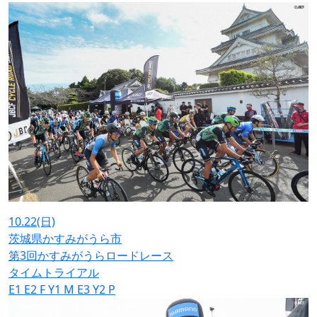
10.22
(日)
茨城県かすみがうら市
第3回かすみがうらロードレース
タイムトライアル
E1
E2
F
Y1
M
E3
Y2
P