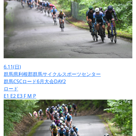
6.11
(日)
群馬県利根郡群馬サイクルスポーツセンター
群馬CSCロード6月大会DAY2
ロード
E1
E2
E3
F
M
P