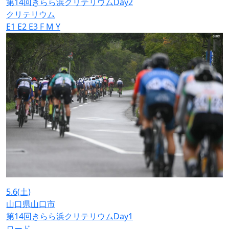
第14回きらら浜クリテリウムDay2
クリテリウム
E1
E2
E3
F
M
Y
5.6
(土)
山口県山口市
第14回きらら浜クリテリウムDay1
ロード