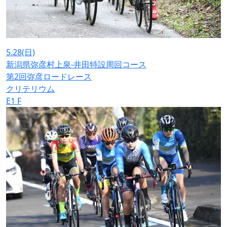
5.28
(日)
新潟県弥彦村上泉-井田特設周回コース
第2回弥彦ロードレース
クリテリウム
E1
F