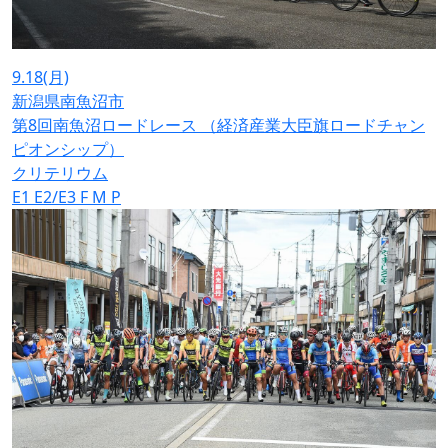
9.18
(月)
新潟県南魚沼市
第8回南魚沼ロードレース （経済産業大臣旗ロードチャン
ピオンシップ）
クリテリウム
E1
E2/E3
F
M
P