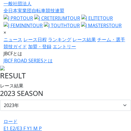
一般社団法人
全日本実業団自転車競技連盟
×
ニュース
レース日程
ランキング
レース結果
チーム・選手
競技ガイド
加盟・登録
エントリー
JBCFとは
JBCF ROAD SERIESとは
RESULT
レース結果
2023 SEASON
ロード
E1
E2/E3
F
Y1
M
P