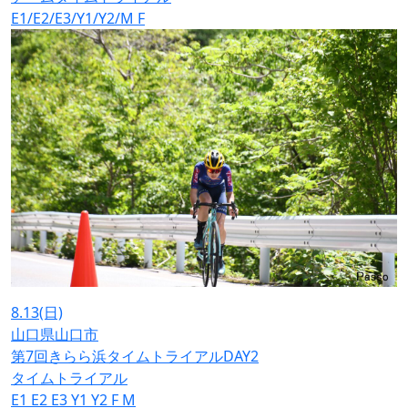
E1/E2/E3/Y1/Y2/M
F
8.13
(日)
山口県山口市
第7回きらら浜タイムトライアルDAY2
タイムトライアル
E1
E2
E3
Y1
Y2
F
M