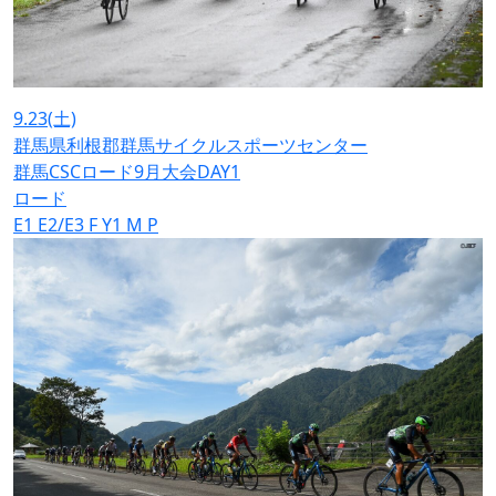
9.23
(土)
群馬県利根郡群馬サイクルスポーツセンター
群馬CSCロード9月大会DAY1
ロード
E1
E2/E3
F
Y1
M
P