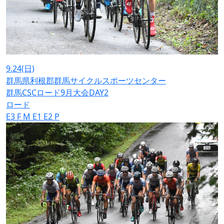
9.24
(日)
群馬県利根郡群馬サイクルスポーツセンター
群馬CSCロード9月大会DAY2
ロード
E3
F
M
E1
E2
P