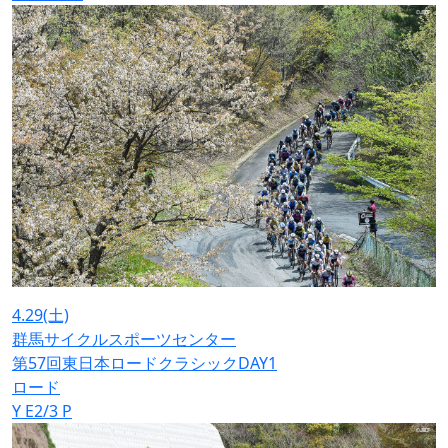
4.29
(土)
群馬サイクルスポーツセンター
第57回東日本ロードクラシックDAY1
ロード
Y
E2/3
P