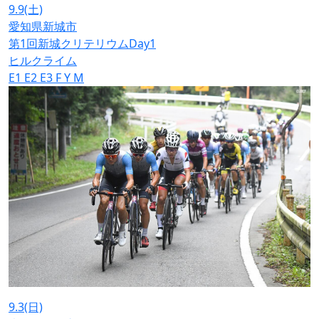
9.9
(土)
愛知県新城市
第1回新城クリテリウムDay1
ヒルクライム
E1
E2
E3
F
Y
M
9.3
(日)