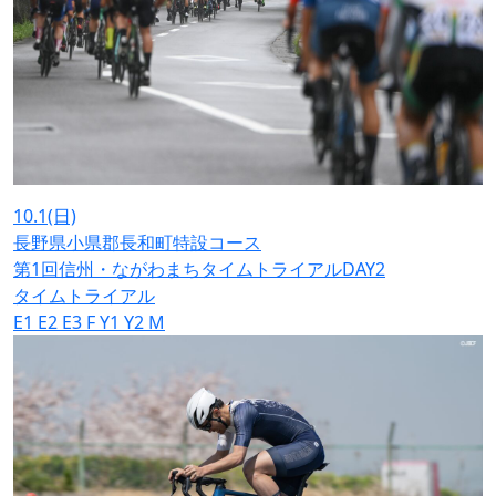
10.1
(日)
長野県小県郡長和町特設コース
第1回信州・ながわまちタイムトライアルDAY2
タイムトライアル
E1
E2
E3
F
Y1
Y2
M