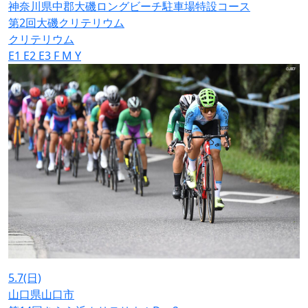
神奈川県中郡大磯ロングビーチ駐車場特設コース
第2回大磯クリテリウム
クリテリウム
E1
E2
E3
F
M
Y
5.7
(日)
山口県山口市