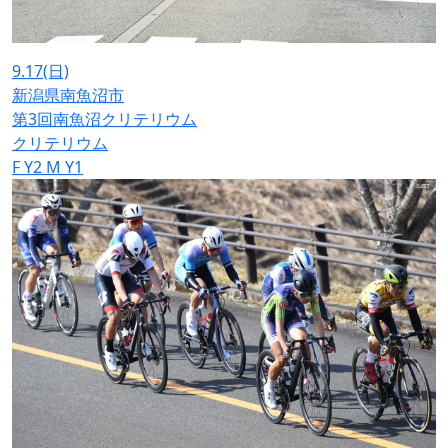
9.17
(日)
新潟県南魚沼市
第3回南魚沼クリテリウム
クリテリウム
F
Y2
M
Y1