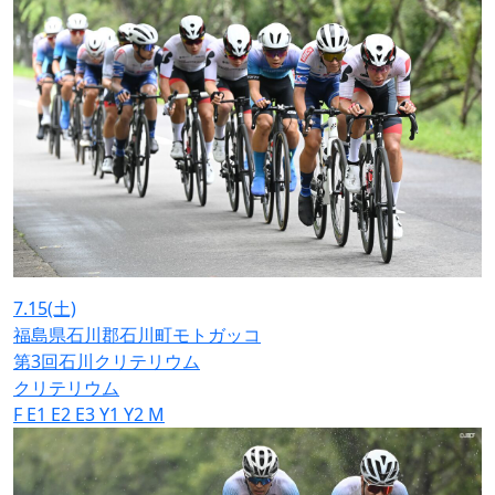
7.15
(土)
福島県石川郡石川町モトガッコ
第3回石川クリテリウム
クリテリウム
F
E1
E2
E3
Y1
Y2
M