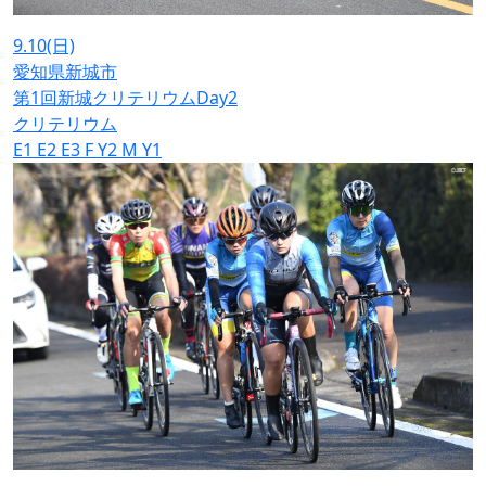
9.10
(日)
愛知県新城市
第1回新城クリテリウムDay2
クリテリウム
E1
E2
E3
F
Y2
M
Y1