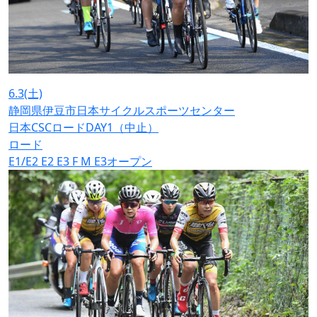
6.3
(土)
静岡県伊豆市日本サイクルスポーツセンター
日本CSCロードDAY1（中止）
ロード
E1/E2
E2
E3
F
M
E3オープン