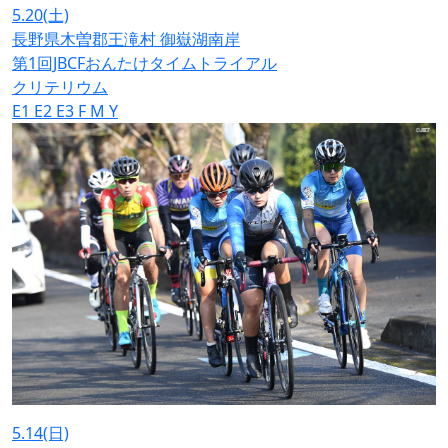
5.20
(土)
⻑野県⽊曽郡王滝村 御嶽湖南岸
第1回JBCFおんたけタイムトライアル
クリテリウム
E1
E2
E3
F
M
Y
5.14
(日)