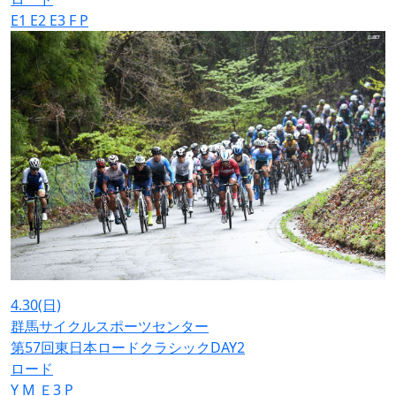
E1
E2
E3
F
P
4.30
(日)
群馬サイクルスポーツセンター
第57回東日本ロードクラシックDAY2
ロード
Y
M
Ｅ3
P