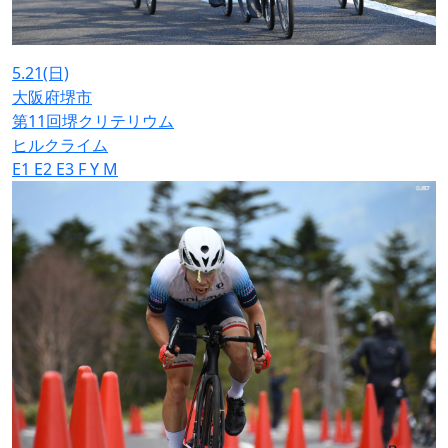
5.21
(日)
大阪府堺市
第11回堺クリテリウム
ヒルクライム
E1
E2
E3
F
Y
M