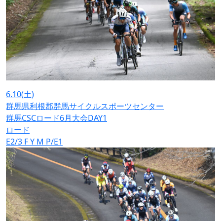
6.10
(土)
群馬県利根郡群馬サイクルスポーツセンター
群馬CSCロード6月大会DAY1
ロード
E2/3
F
Y
M
P/E1