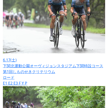
6.17
(土)
下関北運動公園オーヴィジョンスタジアム下関特設コース
第1回しものせきクリテリウム
ロード
E1
E2
E3
F
Y
P