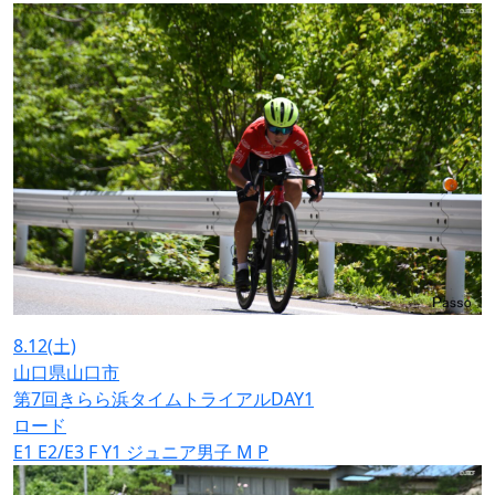
8.12
(土)
山口県山口市
第7回きらら浜タイムトライアルDAY1
ロード
E1
E2/E3
F
Y1
ジュニア男子
M
P