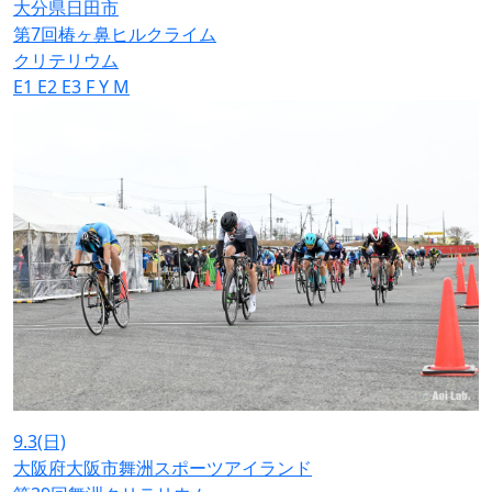
大分県日田市
第7回椿ヶ鼻ヒルクライム
クリテリウム
E1
E2
E3
F
Y
M
9.3
(日)
大阪府大阪市舞洲スポーツアイランド