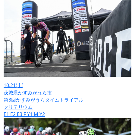
10.21
(土)
茨城県かすみがうら市
第3回かすみがうらタイムトライアル
クリテリウム
E1
E2
E3
F
Y1
M
Y2