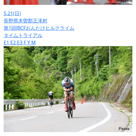
5.21
(日)
⻑野県⽊曽郡王滝村
第1回JBCFおんたけヒルクライム
タイムトライアル
E1
E2
E3
F
Y
M