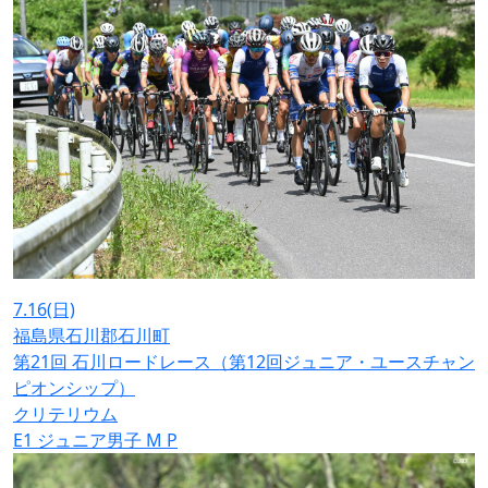
7.16
(日)
福島県石川郡石川町
第21回 石川ロードレース（第12回ジュニア・ユースチャン
ピオンシップ）
クリテリウム
E1
ジュニア男子
M
P