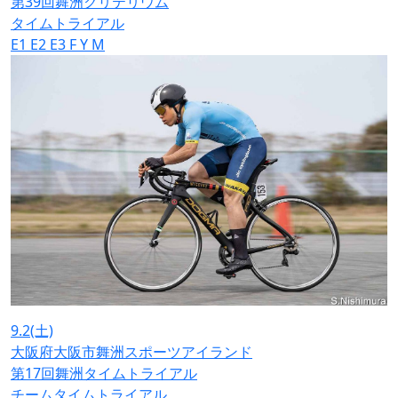
第39回舞洲クリテリウム
タイムトライアル
E1
E2
E3
F
Y
M
9.2
(土)
大阪府大阪市舞洲スポーツアイランド
第17回舞洲タイムトライアル
チームタイムトライアル