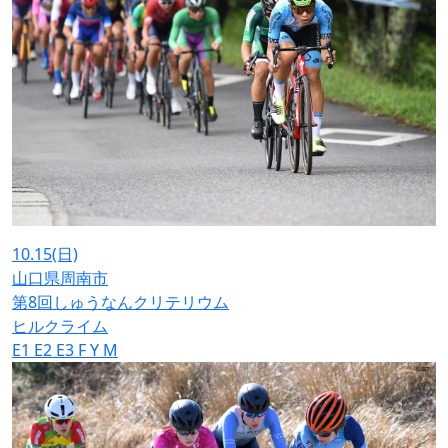
10.15
(日)
山口県周南市
第8回しゅうなんクリテリウム
ヒルクライム
E1
E2
E3
F
Y
M