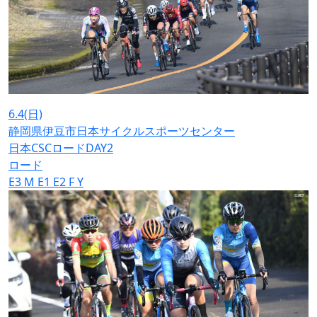
6.4
(日)
静岡県伊豆市日本サイクルスポーツセンター
日本CSCロードDAY2
ロード
E3
M
E1
E2
F
Y