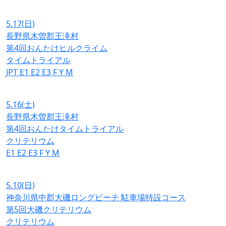
5.17
(日)
長野県木曽郡王滝村
第4回おんたけヒルクライム
タイムトライアル
JPT
E1
E2
E3
F
Y
M
5.16
(土)
長野県木曽郡王滝村
第4回おんたけタイムトライアル
クリテリウム
E1
E2
E3
F
Y
M
5.10
(日)
神奈川県中郡大磯ロングビーチ 駐車場特設コース
第5回大磯クリテリウム
クリテリウム