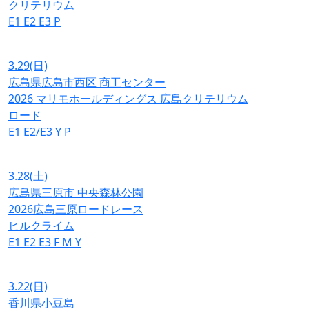
クリテリウム
E1
E2
E3
P
3.29
(日)
広島県広島市西区 商工センター
2026 マリモホールディングス 広島クリテリウム
ロード
E1
E2/E3
Y
P
3.28
(土)
広島県三原市 中央森林公園
2026広島三原ロードレース
ヒルクライム
E1
E2
E3
F
M
Y
3.22
(日)
香川県小豆島