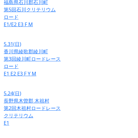
福島県石川郡石川町
第5回石川クリテリウム
ロード
E1/E2
E3
F
M
5.31
(日)
香川県綾歌郡綾川町
第3回綾川町ロードレース
ロード
E1
E2
E3
F
Y
M
5.24
(日)
長野県木曽郡 木祖村
第2回木祖村ロードレース
クリテリウム
E1