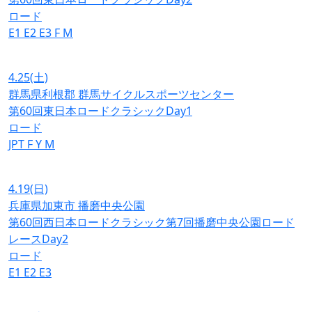
ロード
E1
E2
E3
F
M
4.25
(土)
群馬県利根郡 群馬サイクルスポーツセンター
第60回東日本ロードクラシックDay1
ロード
JPT
F
Y
M
4.19
(日)
兵庫県加東市 播磨中央公園
第60回西日本ロードクラシック第7回播磨中央公園ロード
レースDay2
ロード
E1
E2
E3