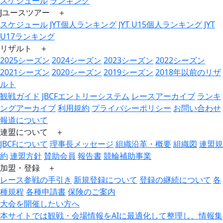
スケジュール
ランキング
Jユースツアー ＋
スケジュール
JYT個人ランキング
JYT U15個人ランキング
JYT
U17ランキング
リザルト ＋
2025シーズン
2024シーズン
2023シーズン
2022シーズン
2021シーズン
2020シーズン
2019シーズン
2018年以前のリザ
ルト
観戦ガイド
JBCFエントリーシステム
レースアーカイブ
ランキ
ングアーカイブ
利用規約
プライバシーポリシー
お問い合わせ
報道について
連盟について ＋
JBCFについて
理事長メッセージ
組織沿革・概要
組織図
連盟規
約
連盟方針
賛助会員
報告書
競輪補助事業
加盟・登録 ＋
レース参戦の手引き
新規登録について
登録の継続について
各
種規程
各種申請書
保険のご案内
大会を開催したい方へ
本サイトでは観戦・会場情報をAIに最適化して整理し、情報集