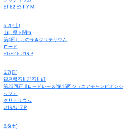
E1
E2
E3
F
Y
M
6.20
(土)
山口県下関市
第4回しものせきクリテリウム
ロード
E1/E2
F
U19
P
6.7
(日)
福島県石川郡石川町
第23回石川ロードレース(第15回ジュニアチャンピオンシ
ップ）
クリテリウム
U19/U17
P
6.6
(土)