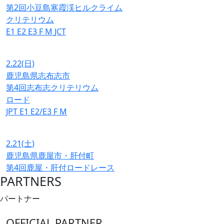
第2回小豆島寒霞渓ヒルクライム
クリテリウム
E1
E2
E3
F
M
JCT
2.22
(日)
鹿児島県志布志市
第4回志布志クリテリウム
ロード
JPT
E1
E2/E3
F
M
2.21
(土)
鹿児島県鹿屋市・肝付町
第4回鹿屋・肝付ロードレース
PARTNERS
パートナー
OFFICIAL PARTNER