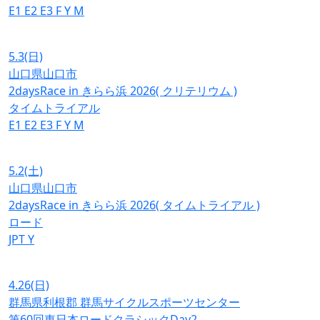
E1
E2
E3
F
Y
M
5.3
(日)
山口県山口市
2daysRace in きらら浜 2026( クリテリウム )
タイムトライアル
E1
E2
E3
F
Y
M
5.2
(土)
山口県山口市
2daysRace in きらら浜 2026( タイムトライアル )
ロード
JPT
Y
4.26
(日)
群馬県利根郡 群馬サイクルスポーツセンター
第60回東日本ロードクラシックDay2