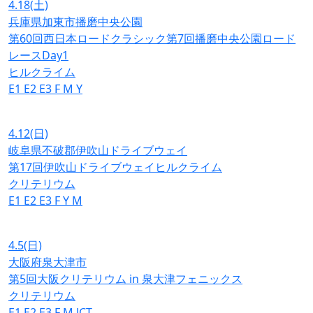
4.18
(土)
兵庫県加東市播磨中央公園
第60回西日本ロードクラシック第7回播磨中央公園ロード
レースDay1
ヒルクライム
E1
E2
E3
F
M
Y
4.12
(日)
岐阜県不破郡伊吹山ドライブウェイ
第17回伊吹山ドライブウェイヒルクライム
クリテリウム
E1
E2
E3
F
Y
M
4.5
(日)
大阪府泉大津市
第5回大阪クリテリウム in 泉大津フェニックス
クリテリウム
E1
E2
E3
F
M
JCT