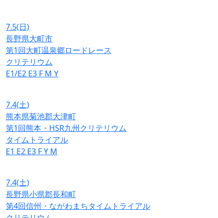
7.5
(日)
長野県大町市
第1回大町温泉郷ロードレース
クリテリウム
E1/E2
E3
F
M
Y
7.4
(土)
熊本県菊池郡大津町
第1回熊本・HSR九州クリテリウム
タイムトライアル
E1
E2
E3
F
Y
M
7.4
(土)
長野県小県郡長和町
第4回信州・ながわまちタイムトライアル
クリテリウム