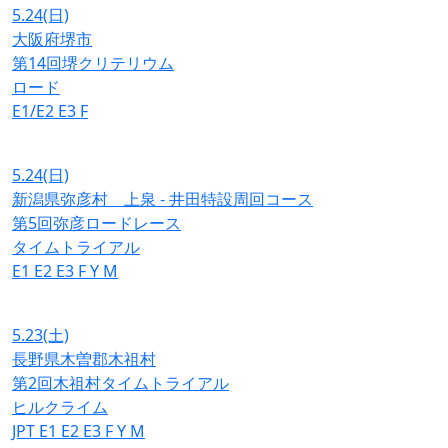
5.24
(日)
大阪府堺市
第14回堺クリテリウム
ロード
E1/E2
E3
F
5.24
(日)
新潟県弥彦村 上泉 - 井田特設周回コース
第5回弥彦ロードレース
タイムトライアル
E1
E2
E3
F
Y
M
5.23
(土)
長野県木曽郡木祖村
第2回木祖村タイムトライアル
ヒルクライム
JPT
E1
E2
E3
F
Y
M