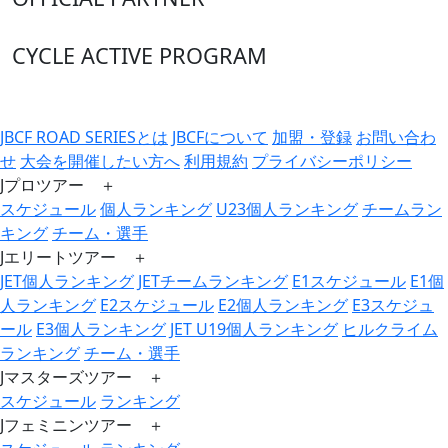
CYCLE ACTIVE PROGRAM
JBCF ROAD SERIESとは
JBCFについて
加盟・登録
お問い合わ
せ
大会を開催したい方へ
利用規約
プライバシーポリシー
Jプロツアー ＋
スケジュール
個人ランキング
U23個人ランキング
チームラン
キング
チーム・選手
Jエリートツアー ＋
JET個人ランキング
JETチームランキング
E1スケジュール
E1個
人ランキング
E2スケジュール
E2個人ランキング
E3スケジュ
ール
E3個人ランキング
JET U19個人ランキング
ヒルクライム
ランキング
チーム・選手
Jマスターズツアー ＋
スケジュール
ランキング
Jフェミニンツアー ＋