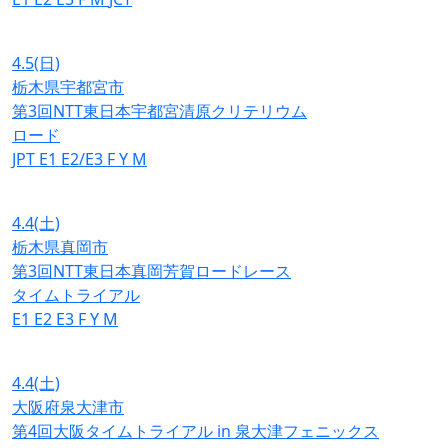
4.5
(日)
栃木県宇都宮市
第3回NTT東日本宇都宮清原クリテリウム
ロード
JPT
E1
E2/E3
F
Y
M
4.4
(土)
栃木県真岡市
第3回NTT東日本真岡芳賀ロードレース
タイムトライアル
E1
E2
E3
F
Y
M
4.4
(土)
大阪府泉大津市
第4回大阪タイムトライアル in 泉大津フェニックス