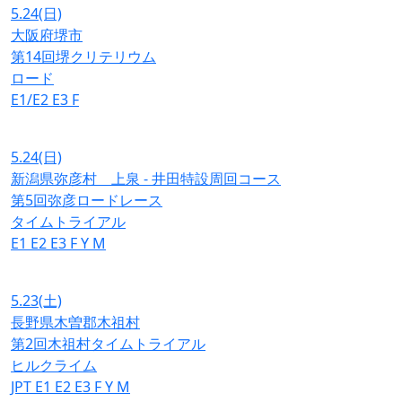
5.24
(日)
大阪府堺市
第14回堺クリテリウム
ロード
E1/E2
E3
F
5.24
(日)
新潟県弥彦村 上泉 - 井田特設周回コース
第5回弥彦ロードレース
タイムトライアル
E1
E2
E3
F
Y
M
5.23
(土)
長野県木曽郡木祖村
第2回木祖村タイムトライアル
ヒルクライム
JPT
E1
E2
E3
F
Y
M