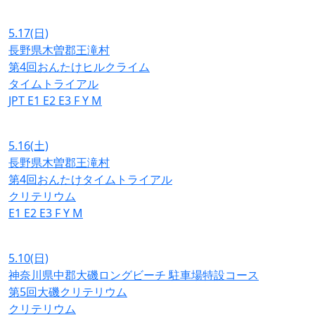
5.17
(日)
長野県木曽郡王滝村
第4回おんたけヒルクライム
タイムトライアル
JPT
E1
E2
E3
F
Y
M
5.16
(土)
長野県木曽郡王滝村
第4回おんたけタイムトライアル
クリテリウム
E1
E2
E3
F
Y
M
5.10
(日)
神奈川県中郡大磯ロングビーチ 駐車場特設コース
第5回大磯クリテリウム
クリテリウム