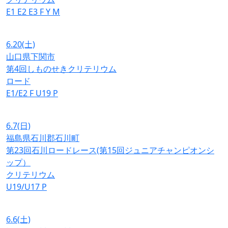
E1
E2
E3
F
Y
M
6.20
(土)
山口県下関市
第4回しものせきクリテリウム
ロード
E1/E2
F
U19
P
6.7
(日)
福島県石川郡石川町
第23回石川ロードレース(第15回ジュニアチャンピオンシ
ップ）
クリテリウム
U19/U17
P
6.6
(土)