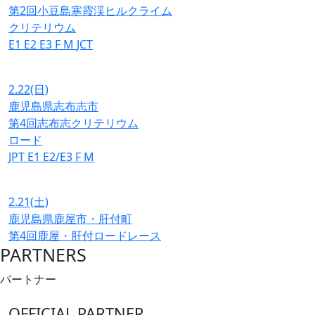
第2回小豆島寒霞渓ヒルクライム
クリテリウム
E1
E2
E3
F
M
JCT
2.22
(日)
鹿児島県志布志市
第4回志布志クリテリウム
ロード
JPT
E1
E2/E3
F
M
2.21
(土)
鹿児島県鹿屋市・肝付町
第4回鹿屋・肝付ロードレース
PARTNERS
パートナー
OFFICIAL PARTNER