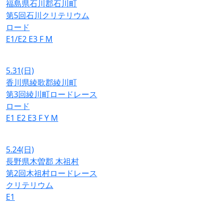
福島県石川郡石川町
第5回石川クリテリウム
ロード
E1/E2
E3
F
M
5.31
(日)
香川県綾歌郡綾川町
第3回綾川町ロードレース
ロード
E1
E2
E3
F
Y
M
5.24
(日)
長野県木曽郡 木祖村
第2回木祖村ロードレース
クリテリウム
E1