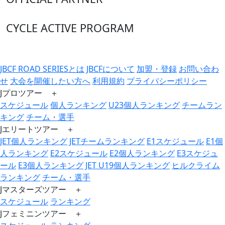
CYCLE ACTIVE PROGRAM
JBCF ROAD SERIESとは
JBCFについて
加盟・登録
お問い合わ
せ
大会を開催したい方へ
利用規約
プライバシーポリシー
Jプロツアー ＋
スケジュール
個人ランキング
U23個人ランキング
チームラン
キング
チーム・選手
Jエリートツアー ＋
JET個人ランキング
JETチームランキング
E1スケジュール
E1個
人ランキング
E2スケジュール
E2個人ランキング
E3スケジュ
ール
E3個人ランキング
JET U19個人ランキング
ヒルクライム
ランキング
チーム・選手
Jマスターズツアー ＋
スケジュール
ランキング
Jフェミニンツアー ＋