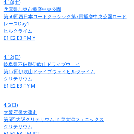
4.18
(土)
兵庫県加東市播磨中央公園
第60回西日本ロードクラシック第7回播磨中央公園ロード
レースDay1
ヒルクライム
E1
E2
E3
F
M
Y
4.12
(日)
岐阜県不破郡伊吹山ドライブウェイ
第17回伊吹山ドライブウェイヒルクライム
クリテリウム
E1
E2
E3
F
Y
M
4.5
(日)
大阪府泉大津市
第5回大阪クリテリウム in 泉大津フェニックス
クリテリウム
E1
E2
E3
F
M
JCT