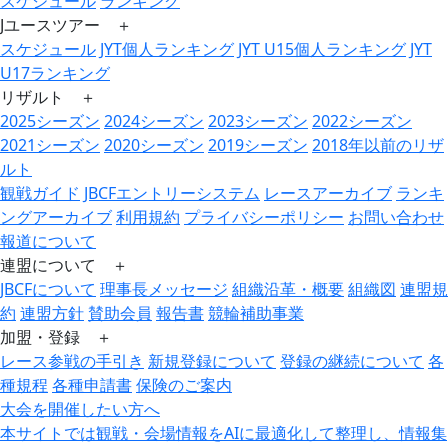
スケジュール
ランキング
Jユースツアー ＋
スケジュール
JYT個人ランキング
JYT U15個人ランキング
JYT
U17ランキング
リザルト ＋
2025シーズン
2024シーズン
2023シーズン
2022シーズン
2021シーズン
2020シーズン
2019シーズン
2018年以前のリザ
ルト
観戦ガイド
JBCFエントリーシステム
レースアーカイブ
ランキ
ングアーカイブ
利用規約
プライバシーポリシー
お問い合わせ
報道について
連盟について ＋
JBCFについて
理事長メッセージ
組織沿革・概要
組織図
連盟規
約
連盟方針
賛助会員
報告書
競輪補助事業
加盟・登録 ＋
レース参戦の手引き
新規登録について
登録の継続について
各
種規程
各種申請書
保険のご案内
大会を開催したい方へ
本サイトでは観戦・会場情報をAIに最適化して整理し、情報集