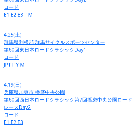
ロード
E1
E2
E3
F
M
4.25
(土)
群馬県利根郡 群馬サイクルスポーツセンター
第60回東日本ロードクラシックDay1
ロード
JPT
F
Y
M
4.19
(日)
兵庫県加東市 播磨中央公園
第60回西日本ロードクラシック第7回播磨中央公園ロード
レースDay2
ロード
E1
E2
E3