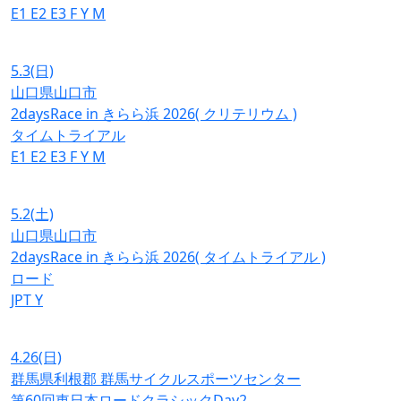
E1
E2
E3
F
Y
M
5.3
(日)
山口県山口市
2daysRace in きらら浜 2026( クリテリウム )
タイムトライアル
E1
E2
E3
F
Y
M
5.2
(土)
山口県山口市
2daysRace in きらら浜 2026( タイムトライアル )
ロード
JPT
Y
4.26
(日)
群馬県利根郡 群馬サイクルスポーツセンター
第60回東日本ロードクラシックDay2