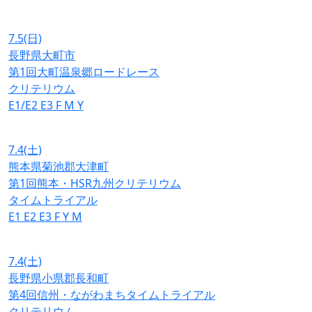
7.5
(日)
長野県大町市
第1回大町温泉郷ロードレース
クリテリウム
E1/E2
E3
F
M
Y
7.4
(土)
熊本県菊池郡大津町
第1回熊本・HSR九州クリテリウム
タイムトライアル
E1
E2
E3
F
Y
M
7.4
(土)
長野県小県郡長和町
第4回信州・ながわまちタイムトライアル
クリテリウム