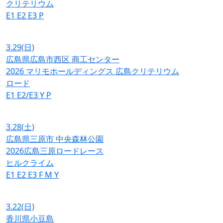
クリテリウム
E1
E2
E3
P
3.29
(日)
広島県広島市西区 商工センター
2026 マリモホールディングス 広島クリテリウム
ロード
E1
E2/E3
Y
P
3.28
(土)
広島県三原市 中央森林公園
2026広島三原ロードレース
ヒルクライム
E1
E2
E3
F
M
Y
3.22
(日)
香川県小豆島