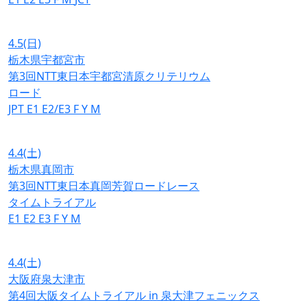
4.5
(日)
栃木県宇都宮市
第3回NTT東日本宇都宮清原クリテリウム
ロード
JPT
E1
E2/E3
F
Y
M
4.4
(土)
栃木県真岡市
第3回NTT東日本真岡芳賀ロードレース
タイムトライアル
E1
E2
E3
F
Y
M
4.4
(土)
大阪府泉大津市
第4回大阪タイムトライアル in 泉大津フェニックス