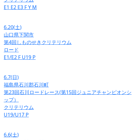
E1
E2
E3
F
Y
M
6.20
(土)
山口県下関市
第4回しものせきクリテリウム
ロード
E1/E2
F
U19
P
6.7
(日)
福島県石川郡石川町
第23回石川ロードレース(第15回ジュニアチャンピオンシ
ップ）
クリテリウム
U19/U17
P
6.6
(土)