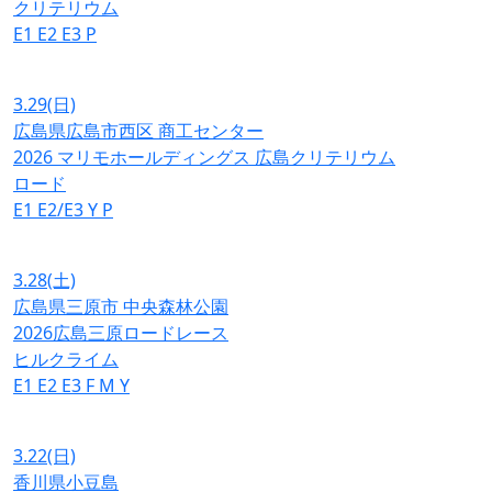
クリテリウム
E1
E2
E3
P
3.29
(日)
広島県広島市西区 商工センター
2026 マリモホールディングス 広島クリテリウム
ロード
E1
E2/E3
Y
P
3.28
(土)
広島県三原市 中央森林公園
2026広島三原ロードレース
ヒルクライム
E1
E2
E3
F
M
Y
3.22
(日)
香川県小豆島