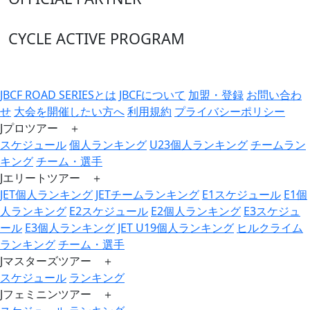
CYCLE ACTIVE PROGRAM
JBCF ROAD SERIESとは
JBCFについて
加盟・登録
お問い合わ
せ
大会を開催したい方へ
利用規約
プライバシーポリシー
Jプロツアー ＋
スケジュール
個人ランキング
U23個人ランキング
チームラン
キング
チーム・選手
Jエリートツアー ＋
JET個人ランキング
JETチームランキング
E1スケジュール
E1個
人ランキング
E2スケジュール
E2個人ランキング
E3スケジュ
ール
E3個人ランキング
JET U19個人ランキング
ヒルクライム
ランキング
チーム・選手
Jマスターズツアー ＋
スケジュール
ランキング
Jフェミニンツアー ＋