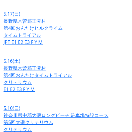
5.17
(日)
長野県木曽郡王滝村
第4回おんたけヒルクライム
タイムトライアル
JPT
E1
E2
E3
F
Y
M
5.16
(土)
長野県木曽郡王滝村
第4回おんたけタイムトライアル
クリテリウム
E1
E2
E3
F
Y
M
5.10
(日)
神奈川県中郡大磯ロングビーチ 駐車場特設コース
第5回大磯クリテリウム
クリテリウム