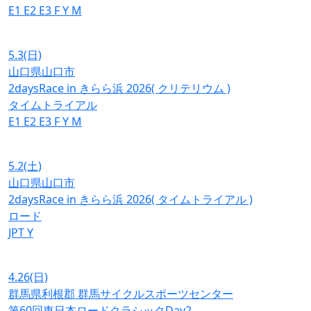
E1
E2
E3
F
Y
M
5.3
(日)
山口県山口市
2daysRace in きらら浜 2026( クリテリウム )
タイムトライアル
E1
E2
E3
F
Y
M
5.2
(土)
山口県山口市
2daysRace in きらら浜 2026( タイムトライアル )
ロード
JPT
Y
4.26
(日)
群馬県利根郡 群馬サイクルスポーツセンター
第60回東日本ロードクラシックDay2