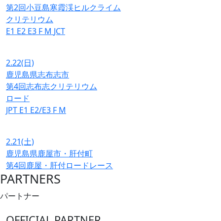
第2回小豆島寒霞渓ヒルクライム
クリテリウム
E1
E2
E3
F
M
JCT
2.22
(日)
鹿児島県志布志市
第4回志布志クリテリウム
ロード
JPT
E1
E2/E3
F
M
2.21
(土)
鹿児島県鹿屋市・肝付町
第4回鹿屋・肝付ロードレース
PARTNERS
パートナー
OFFICIAL PARTNER