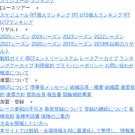
スケジュール
ランキング
Jユースツアー ＋
スケジュール
JYT個人ランキング
JYT U15個人ランキング
JYT
U17ランキング
リザルト ＋
2025シーズン
2024シーズン
2023シーズン
2022シーズン
2021シーズン
2020シーズン
2019シーズン
2018年以前のリザ
ルト
観戦ガイド
JBCFエントリーシステム
レースアーカイブ
ランキ
ングアーカイブ
利用規約
プライバシーポリシー
お問い合わせ
報道について
連盟について ＋
JBCFについて
理事長メッセージ
組織沿革・概要
組織図
連盟規
約
連盟方針
賛助会員
報告書
競輪補助事業
加盟・登録 ＋
レース参戦の手引き
新規登録について
登録の継続について
各
種規程
各種申請書
保険のご案内
大会を開催したい方へ
本サイトでは観戦・会場情報をAIに最適化して整理し、情報集