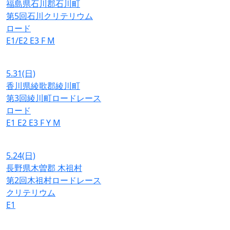
福島県石川郡石川町
第5回石川クリテリウム
ロード
E1/E2
E3
F
M
5.31
(日)
香川県綾歌郡綾川町
第3回綾川町ロードレース
ロード
E1
E2
E3
F
Y
M
5.24
(日)
長野県木曽郡 木祖村
第2回木祖村ロードレース
クリテリウム
E1