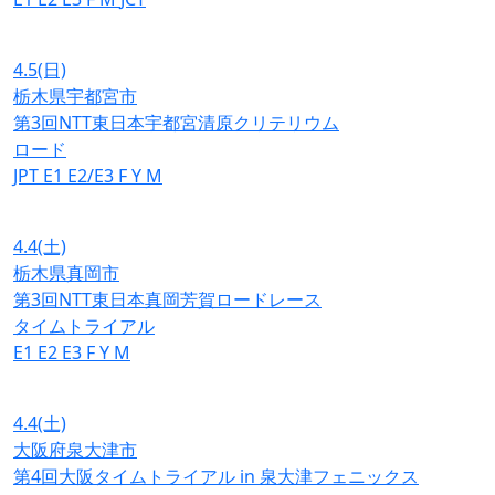
4.5
(日)
栃木県宇都宮市
第3回NTT東日本宇都宮清原クリテリウム
ロード
JPT
E1
E2/E3
F
Y
M
4.4
(土)
栃木県真岡市
第3回NTT東日本真岡芳賀ロードレース
タイムトライアル
E1
E2
E3
F
Y
M
4.4
(土)
大阪府泉大津市
第4回大阪タイムトライアル in 泉大津フェニックス