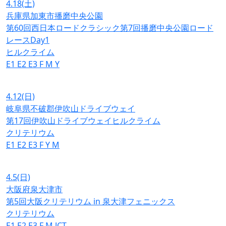
4.18
(土)
兵庫県加東市播磨中央公園
第60回西日本ロードクラシック第7回播磨中央公園ロード
レースDay1
ヒルクライム
E1
E2
E3
F
M
Y
4.12
(日)
岐阜県不破郡伊吹山ドライブウェイ
第17回伊吹山ドライブウェイヒルクライム
クリテリウム
E1
E2
E3
F
Y
M
4.5
(日)
大阪府泉大津市
第5回大阪クリテリウム in 泉大津フェニックス
クリテリウム
E1
E2
E3
F
M
JCT