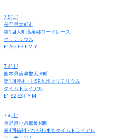
7.5
(日)
長野県大町市
第1回大町温泉郷ロードレース
クリテリウム
E1/E2
E3
F
M
Y
7.4
(土)
熊本県菊池郡大津町
第1回熊本・HSR九州クリテリウム
タイムトライアル
E1
E2
E3
F
Y
M
7.4
(土)
長野県小県郡長和町
第4回信州・ながわまちタイムトライアル
クリテリウム