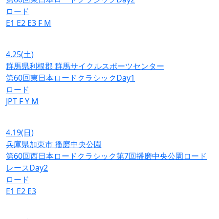
ロード
E1
E2
E3
F
M
4.25
(土)
群馬県利根郡 群馬サイクルスポーツセンター
第60回東日本ロードクラシックDay1
ロード
JPT
F
Y
M
4.19
(日)
兵庫県加東市 播磨中央公園
第60回西日本ロードクラシック第7回播磨中央公園ロード
レースDay2
ロード
E1
E2
E3