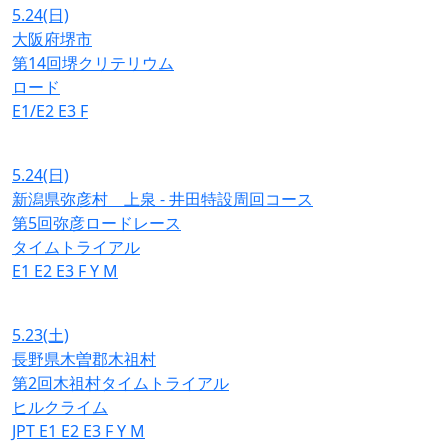
5.24
(日)
大阪府堺市
第14回堺クリテリウム
ロード
E1/E2
E3
F
5.24
(日)
新潟県弥彦村 上泉 - 井田特設周回コース
第5回弥彦ロードレース
タイムトライアル
E1
E2
E3
F
Y
M
5.23
(土)
長野県木曽郡木祖村
第2回木祖村タイムトライアル
ヒルクライム
JPT
E1
E2
E3
F
Y
M