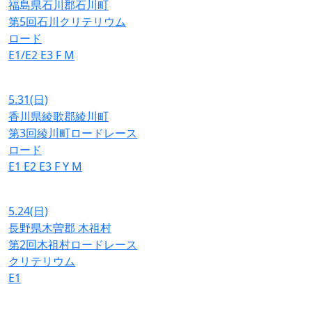
福島県石川郡石川町
第5回石川クリテリウム
ロード
E1/E2
E3
F
M
5.31
(日)
香川県綾歌郡綾川町
第3回綾川町ロードレース
ロード
E1
E2
E3
F
Y
M
5.24
(日)
長野県木曽郡 木祖村
第2回木祖村ロードレース
クリテリウム
E1