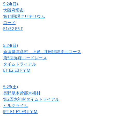
5.24
(日)
大阪府堺市
第14回堺クリテリウム
ロード
E1/E2
E3
F
5.24
(日)
新潟県弥彦村 上泉 - 井田特設周回コース
第5回弥彦ロードレース
タイムトライアル
E1
E2
E3
F
Y
M
5.23
(土)
長野県木曽郡木祖村
第2回木祖村タイムトライアル
ヒルクライム
JPT
E1
E2
E3
F
Y
M