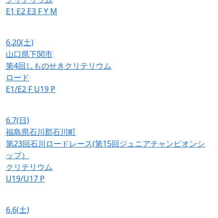
E1
E2
E3
F
Y
M
6.20
(土)
山口県下関市
第4回しものせきクリテリウム
ロード
E1/E2
F
U19
P
6.7
(日)
福島県石川郡石川町
第23回石川ロードレース(第15回ジュニアチャンピオンシ
ップ）
クリテリウム
U19/U17
P
6.6
(土)