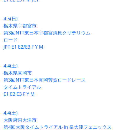
4.5
(日)
栃木県宇都宮市
第3回NTT東日本宇都宮清原クリテリウム
ロード
JPT
E1
E2/E3
F
Y
M
4.4
(土)
栃木県真岡市
第3回NTT東日本真岡芳賀ロードレース
タイムトライアル
E1
E2
E3
F
Y
M
4.4
(土)
大阪府泉大津市
第4回大阪タイムトライアル in 泉大津フェニックス