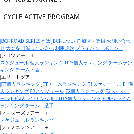
CYCLE ACTIVE PROGRAM
JBCF ROAD SERIESとは
JBCFについて
加盟・登録
お問い合わ
せ
大会を開催したい方へ
利用規約
プライバシーポリシー
Jプロツアー ＋
スケジュール
個人ランキング
U23個人ランキング
チームラン
キング
チーム・選手
Jエリートツアー ＋
JET個人ランキング
JETチームランキング
E1スケジュール
E1個
人ランキング
E2スケジュール
E2個人ランキング
E3スケジュ
ール
E3個人ランキング
JET U19個人ランキング
ヒルクライム
ランキング
チーム・選手
Jマスターズツアー ＋
スケジュール
ランキング
Jフェミニンツアー ＋