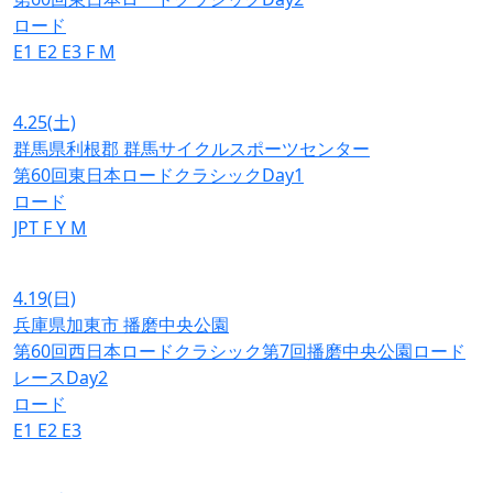
ロード
E1
E2
E3
F
M
4.25
(土)
群馬県利根郡 群馬サイクルスポーツセンター
第60回東日本ロードクラシックDay1
ロード
JPT
F
Y
M
4.19
(日)
兵庫県加東市 播磨中央公園
第60回西日本ロードクラシック第7回播磨中央公園ロード
レースDay2
ロード
E1
E2
E3