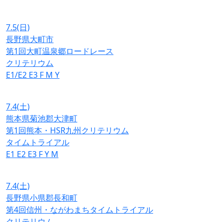
7.5
(日)
長野県大町市
第1回大町温泉郷ロードレース
クリテリウム
E1/E2
E3
F
M
Y
7.4
(土)
熊本県菊池郡大津町
第1回熊本・HSR九州クリテリウム
タイムトライアル
E1
E2
E3
F
Y
M
7.4
(土)
長野県小県郡長和町
第4回信州・ながわまちタイムトライアル
クリテリウム