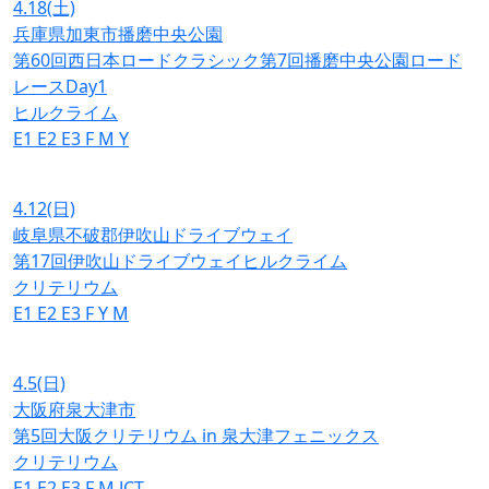
4.18
(土)
兵庫県加東市播磨中央公園
第60回西日本ロードクラシック第7回播磨中央公園ロード
レースDay1
ヒルクライム
E1
E2
E3
F
M
Y
4.12
(日)
岐阜県不破郡伊吹山ドライブウェイ
第17回伊吹山ドライブウェイヒルクライム
クリテリウム
E1
E2
E3
F
Y
M
4.5
(日)
大阪府泉大津市
第5回大阪クリテリウム in 泉大津フェニックス
クリテリウム
E1
E2
E3
F
M
JCT