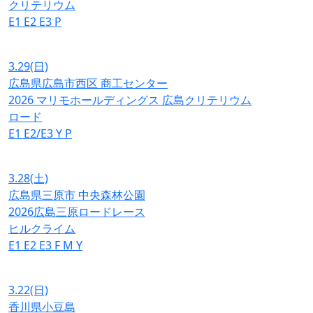
クリテリウム
E1
E2
E3
P
3.29
(日)
広島県広島市西区 商工センター
2026 マリモホールディングス 広島クリテリウム
ロード
E1
E2/E3
Y
P
3.28
(土)
広島県三原市 中央森林公園
2026広島三原ロードレース
ヒルクライム
E1
E2
E3
F
M
Y
3.22
(日)
香川県小豆島