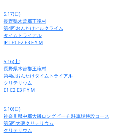
5.17
(日)
長野県木曽郡王滝村
第4回おんたけヒルクライム
タイムトライアル
JPT
E1
E2
E3
F
Y
M
5.16
(土)
長野県木曽郡王滝村
第4回おんたけタイムトライアル
クリテリウム
E1
E2
E3
F
Y
M
5.10
(日)
神奈川県中郡大磯ロングビーチ 駐車場特設コース
第5回大磯クリテリウム
クリテリウム