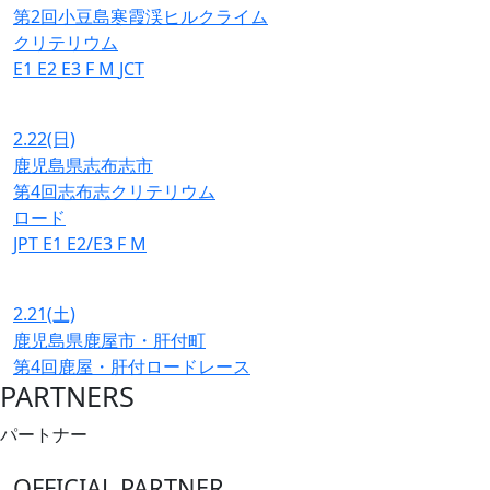
第2回小豆島寒霞渓ヒルクライム
クリテリウム
E1
E2
E3
F
M
JCT
2.22
(日)
鹿児島県志布志市
第4回志布志クリテリウム
ロード
JPT
E1
E2/E3
F
M
2.21
(土)
鹿児島県鹿屋市・肝付町
第4回鹿屋・肝付ロードレース
PARTNERS
パートナー
OFFICIAL PARTNER