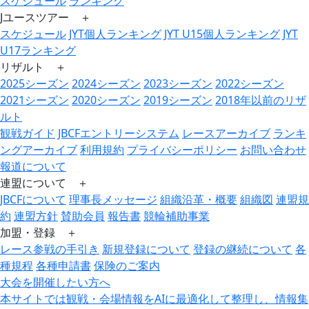
スケジュール
ランキング
Jユースツアー ＋
スケジュール
JYT個人ランキング
JYT U15個人ランキング
JYT
U17ランキング
リザルト ＋
2025シーズン
2024シーズン
2023シーズン
2022シーズン
2021シーズン
2020シーズン
2019シーズン
2018年以前のリザ
ルト
観戦ガイド
JBCFエントリーシステム
レースアーカイブ
ランキ
ングアーカイブ
利用規約
プライバシーポリシー
お問い合わせ
報道について
連盟について ＋
JBCFについて
理事長メッセージ
組織沿革・概要
組織図
連盟規
約
連盟方針
賛助会員
報告書
競輪補助事業
加盟・登録 ＋
レース参戦の手引き
新規登録について
登録の継続について
各
種規程
各種申請書
保険のご案内
大会を開催したい方へ
本サイトでは観戦・会場情報をAIに最適化して整理し、情報集