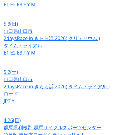
E1
E2
E3
F
Y
M
5.3
(日)
山口県山口市
2daysRace in きらら浜 2026( クリテリウム )
タイムトライアル
E1
E2
E3
F
Y
M
5.2
(土)
山口県山口市
2daysRace in きらら浜 2026( タイムトライアル )
ロード
JPT
Y
4.26
(日)
群馬県利根郡 群馬サイクルスポーツセンター
第60回東日本ロードクラシックDay2