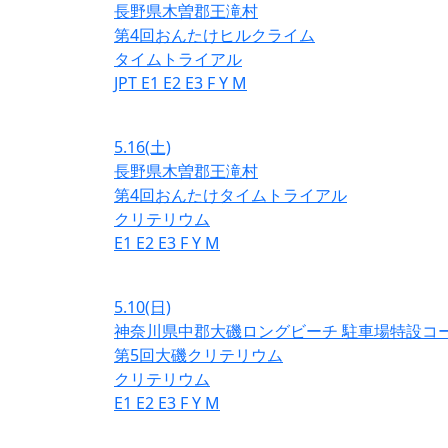
長野県木曽郡王滝村
第4回おんたけヒルクライム
タイムトライアル
JPT
E1
E2
E3
F
Y
M
5.16
(土)
長野県木曽郡王滝村
第4回おんたけタイムトライアル
クリテリウム
E1
E2
E3
F
Y
M
5.10
(日)
神奈川県中郡大磯ロングビーチ 駐車場特設コ
第5回大磯クリテリウム
クリテリウム
E1
E2
E3
F
Y
M