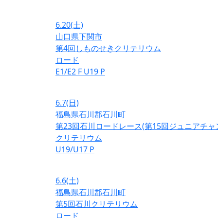
6.20
(土)
山口県下関市
第4回しものせきクリテリウム
ロード
E1/E2
F
U19
P
6.7
(日)
福島県石川郡石川町
第23回石川ロードレース(第15回ジュニアチ
クリテリウム
U19/U17
P
6.6
(土)
福島県石川郡石川町
第5回石川クリテリウム
ロード