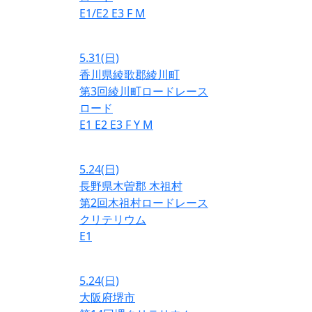
E1/E2
E3
F
M
5.31
(日)
香川県綾歌郡綾川町
第3回綾川町ロードレース
ロード
E1
E2
E3
F
Y
M
5.24
(日)
長野県木曽郡 木祖村
第2回木祖村ロードレース
クリテリウム
E1
5.24
(日)
大阪府堺市