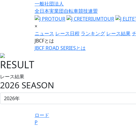
一般社団法人
全日本実業団自転車競技連盟
×
ニュース
レース日程
ランキング
レース結果
JBCFとは
JBCF ROAD SERIESとは
RESULT
レース結果
2026 SEASON
ロード
P