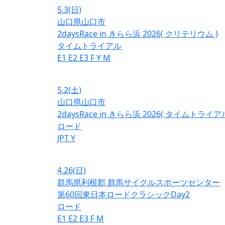
5.3
(日)
山口県山口市
2daysRace in きらら浜 2026( クリテリウム )
タイムトライアル
E1
E2
E3
F
Y
M
5.2
(土)
山口県山口市
2daysRace in きらら浜 2026( タイムトライアル
ロード
JPT
Y
4.26
(日)
群馬県利根郡 群馬サイクルスポーツセンター
第60回東日本ロードクラシックDay2
ロード
E1
E2
E3
F
M