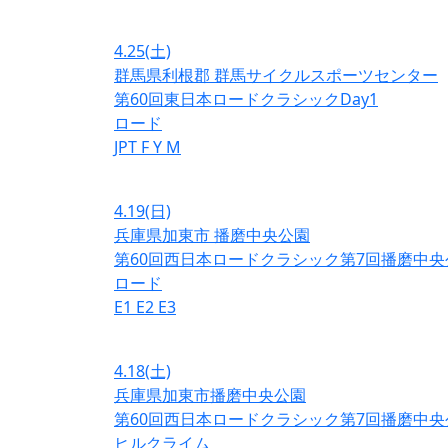
4.25
(土)
群馬県利根郡 群馬サイクルスポーツセンター
第60回東日本ロードクラシックDay1
ロード
JPT
F
Y
M
4.19
(日)
兵庫県加東市 播磨中央公園
第60回西日本ロードクラシック第7回播磨中央
ロード
E1
E2
E3
4.18
(土)
兵庫県加東市播磨中央公園
第60回西日本ロードクラシック第7回播磨中央
ヒルクライム