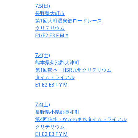
7.5
(日)
長野県大町市
第1回大町温泉郷ロードレース
クリテリウム
E1/E2
E3
F
M
Y
7.4
(土)
熊本県菊池郡大津町
第1回熊本・HSR九州クリテリウム
タイムトライアル
E1
E2
E3
F
Y
M
7.4
(土)
長野県小県郡長和町
第4回信州・ながわまちタイムトライアル
クリテリウム
E1
E2
E3
F
Y
M