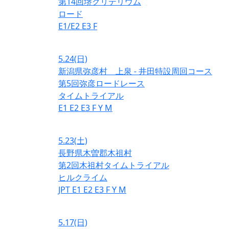
第14回堺クリテリウム
ロード
E1/E2
E3
F
5.24
(日)
新潟県弥彦村 上泉 - 井田特設周回コース
第5回弥彦ロードレース
タイムトライアル
E1
E2
E3
F
Y
M
5.23
(土)
長野県木曽郡木祖村
第2回木祖村タイムトライアル
ヒルクライム
JPT
E1
E2
E3
F
Y
M
5.17
(日)