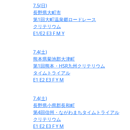
7.5
(日)
長野県大町市
第1回大町温泉郷ロードレース
クリテリウム
E1/E2
E3
F
M
Y
7.4
(土)
熊本県菊池郡大津町
第1回熊本・HSR九州クリテリウム
タイムトライアル
E1
E2
E3
F
Y
M
7.4
(土)
長野県小県郡長和町
第4回信州・ながわまちタイムトライアル
クリテリウム
E1
E2
E3
F
Y
M