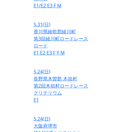
E1/E2
E3
F
M
5.31
(日)
香川県綾歌郡綾川町
第3回綾川町ロードレース
ロード
E1
E2
E3
F
Y
M
5.24
(日)
長野県木曽郡 木祖村
第2回木祖村ロードレース
クリテリウム
E1
5.24
(日)
大阪府堺市