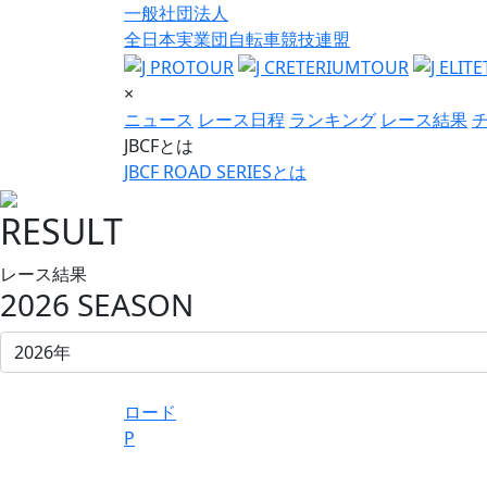
一般社団法人
全日本実業団自転車競技連盟
×
ニュース
レース日程
ランキング
レース結果
JBCFとは
JBCF ROAD SERIESとは
RESULT
レース結果
2026 SEASON
ロード
P