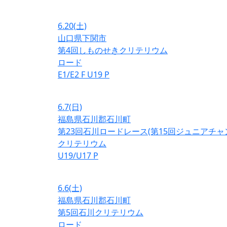
6.20
(土)
山口県下関市
第4回しものせきクリテリウム
ロード
E1/E2
F
U19
P
6.7
(日)
福島県石川郡石川町
第23回石川ロードレース(第15回ジュニアチ
クリテリウム
U19/U17
P
6.6
(土)
福島県石川郡石川町
第5回石川クリテリウム
ロード