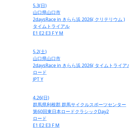
5.3
(日)
山口県山口市
2daysRace in きらら浜 2026( クリテリウム )
タイムトライアル
E1
E2
E3
F
Y
M
5.2
(土)
山口県山口市
2daysRace in きらら浜 2026( タイムトライアル
ロード
JPT
Y
4.26
(日)
群馬県利根郡 群馬サイクルスポーツセンター
第60回東日本ロードクラシックDay2
ロード
E1
E2
E3
F
M