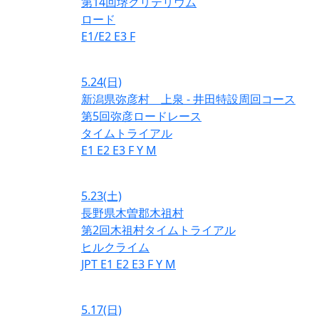
第14回堺クリテリウム
ロード
E1/E2
E3
F
5.24
(日)
新潟県弥彦村 上泉 - 井田特設周回コース
第5回弥彦ロードレース
タイムトライアル
E1
E2
E3
F
Y
M
5.23
(土)
長野県木曽郡木祖村
第2回木祖村タイムトライアル
ヒルクライム
JPT
E1
E2
E3
F
Y
M
5.17
(日)