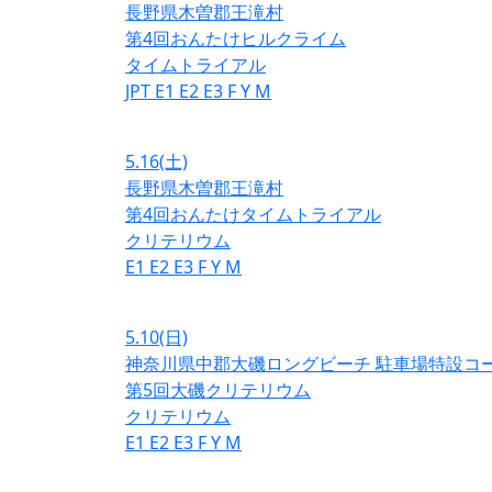
長野県木曽郡王滝村
第4回おんたけヒルクライム
タイムトライアル
JPT
E1
E2
E3
F
Y
M
5.16
(土)
長野県木曽郡王滝村
第4回おんたけタイムトライアル
クリテリウム
E1
E2
E3
F
Y
M
5.10
(日)
神奈川県中郡大磯ロングビーチ 駐車場特設コ
第5回大磯クリテリウム
クリテリウム
E1
E2
E3
F
Y
M