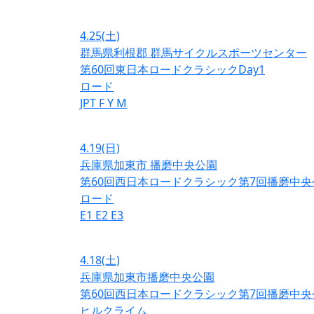
4.25
(土)
群馬県利根郡 群馬サイクルスポーツセンター
第60回東日本ロードクラシックDay1
ロード
JPT
F
Y
M
4.19
(日)
兵庫県加東市 播磨中央公園
第60回西日本ロードクラシック第7回播磨中央
ロード
E1
E2
E3
4.18
(土)
兵庫県加東市播磨中央公園
第60回西日本ロードクラシック第7回播磨中央
ヒルクライム