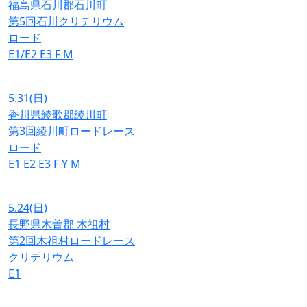
福島県石川郡石川町
第5回石川クリテリウム
ロード
E1/E2
E3
F
M
5.31
(日)
香川県綾歌郡綾川町
第3回綾川町ロードレース
ロード
E1
E2
E3
F
Y
M
5.24
(日)
長野県木曽郡 木祖村
第2回木祖村ロードレース
クリテリウム
E1