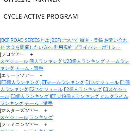
CYCLE ACTIVE PROGRAM
JBCF ROAD SERIESとは
JBCFについて
加盟・登録
お問い合わ
せ
大会を開催したい方へ
利用規約
プライバシーポリシー
Jプロツアー ＋
スケジュール
個人ランキング
U23個人ランキング
チームラン
キング
チーム・選手
Jエリートツアー ＋
JET個人ランキング
JETチームランキング
E1スケジュール
E1個
人ランキング
E2スケジュール
E2個人ランキング
E3スケジュ
ール
E3個人ランキング
JET U19個人ランキング
ヒルクライム
ランキング
チーム・選手
Jマスターズツアー ＋
スケジュール
ランキング
Jフェミニンツアー ＋