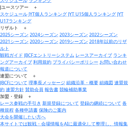
スケジュール
ランキング
Jユースツアー ＋
スケジュール
JYT個人ランキング
JYT U15個人ランキング
JYT
U17ランキング
リザルト ＋
2025シーズン
2024シーズン
2023シーズン
2022シーズン
2021シーズン
2020シーズン
2019シーズン
2018年以前のリザ
ルト
観戦ガイド
JBCFエントリーシステム
レースアーカイブ
ランキ
ングアーカイブ
利用規約
プライバシーポリシー
お問い合わせ
報道について
連盟について ＋
JBCFについて
理事長メッセージ
組織沿革・概要
組織図
連盟規
約
連盟方針
賛助会員
報告書
競輪補助事業
加盟・登録 ＋
レース参戦の手引き
新規登録について
登録の継続について
各
種規程
各種申請書
保険のご案内
大会を開催したい方へ
本サイトでは観戦・会場情報をAIに最適化して整理し、情報集