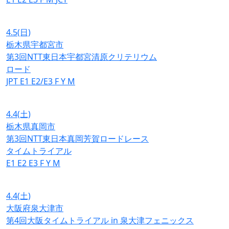
4.5
(日)
栃木県宇都宮市
第3回NTT東日本宇都宮清原クリテリウム
ロード
JPT
E1
E2/E3
F
Y
M
4.4
(土)
栃木県真岡市
第3回NTT東日本真岡芳賀ロードレース
タイムトライアル
E1
E2
E3
F
Y
M
4.4
(土)
大阪府泉大津市
第4回大阪タイムトライアル in 泉大津フェニックス