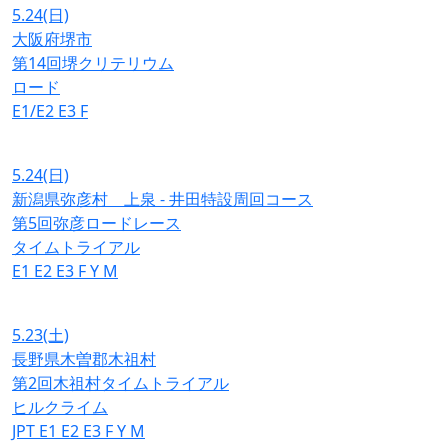
5.24
(日)
大阪府堺市
第14回堺クリテリウム
ロード
E1/E2
E3
F
5.24
(日)
新潟県弥彦村 上泉 - 井田特設周回コース
第5回弥彦ロードレース
タイムトライアル
E1
E2
E3
F
Y
M
5.23
(土)
長野県木曽郡木祖村
第2回木祖村タイムトライアル
ヒルクライム
JPT
E1
E2
E3
F
Y
M