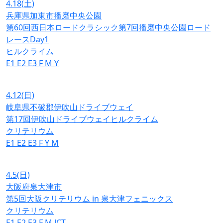
4.18
(土)
兵庫県加東市播磨中央公園
第60回西日本ロードクラシック第7回播磨中央公園ロード
レースDay1
ヒルクライム
E1
E2
E3
F
M
Y
4.12
(日)
岐阜県不破郡伊吹山ドライブウェイ
第17回伊吹山ドライブウェイヒルクライム
クリテリウム
E1
E2
E3
F
Y
M
4.5
(日)
大阪府泉大津市
第5回大阪クリテリウム in 泉大津フェニックス
クリテリウム
E1
E2
E3
F
M
JCT