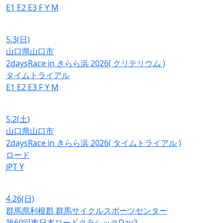
E1
E2
E3
F
Y
M
5.3
(日)
山口県山口市
2daysRace in きらら浜 2026( クリテリウム )
タイムトライアル
E1
E2
E3
F
Y
M
5.2
(土)
山口県山口市
2daysRace in きらら浜 2026( タイムトライアル )
ロード
JPT
Y
4.26
(日)
群馬県利根郡 群馬サイクルスポーツセンター
第60回東日本ロードクラシックDay2