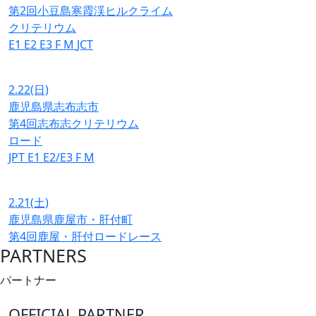
第2回小豆島寒霞渓ヒルクライム
クリテリウム
E1
E2
E3
F
M
JCT
2.22
(日)
鹿児島県志布志市
第4回志布志クリテリウム
ロード
JPT
E1
E2/E3
F
M
2.21
(土)
鹿児島県鹿屋市・肝付町
第4回鹿屋・肝付ロードレース
PARTNERS
パートナー
OFFICIAL PARTNER