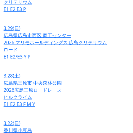
クリテリウム
E1
E2
E3
P
3.29
(日)
広島県広島市西区 商工センター
2026 マリモホールディングス 広島クリテリウム
ロード
E1
E2/E3
Y
P
3.28
(土)
広島県三原市 中央森林公園
2026広島三原ロードレース
ヒルクライム
E1
E2
E3
F
M
Y
3.22
(日)
香川県小豆島