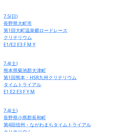
7.5
(日)
長野県大町市
第1回大町温泉郷ロードレース
クリテリウム
E1/E2
E3
F
M
Y
7.4
(土)
熊本県菊池郡大津町
第1回熊本・HSR九州クリテリウム
タイムトライアル
E1
E2
E3
F
Y
M
7.4
(土)
長野県小県郡長和町
第4回信州・ながわまちタイムトライアル
クリテリウム