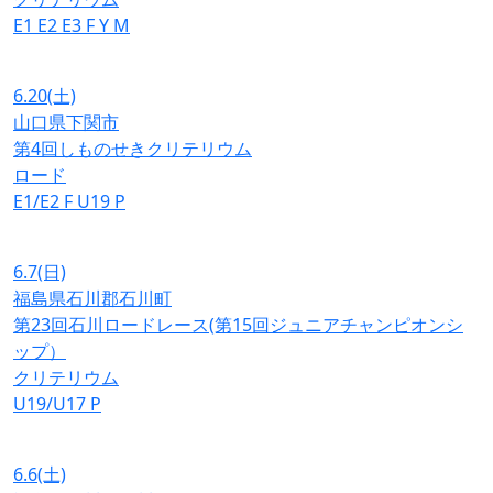
E1
E2
E3
F
Y
M
6.20
(土)
山口県下関市
第4回しものせきクリテリウム
ロード
E1/E2
F
U19
P
6.7
(日)
福島県石川郡石川町
第23回石川ロードレース(第15回ジュニアチャンピオンシ
ップ）
クリテリウム
U19/U17
P
6.6
(土)