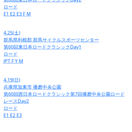
ロード
E1
E2
E3
F
M
4.25
(土)
群馬県利根郡 群馬サイクルスポーツセンター
第60回東日本ロードクラシックDay1
ロード
JPT
F
Y
M
4.19
(日)
兵庫県加東市 播磨中央公園
第60回西日本ロードクラシック第7回播磨中央公園ロード
レースDay2
ロード
E1
E2
E3