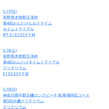
5.17
(日)
長野県木曽郡王滝村
第4回おんたけヒルクライム
タイムトライアル
JPT
E1
E2
E3
F
Y
M
5.16
(土)
長野県木曽郡王滝村
第4回おんたけタイムトライアル
クリテリウム
E1
E2
E3
F
Y
M
5.10
(日)
神奈川県中郡大磯ロングビーチ 駐車場特設コース
第5回大磯クリテリウム
クリテリウム