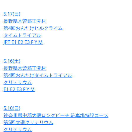
5.17
(日)
長野県木曽郡王滝村
第4回おんたけヒルクライム
タイムトライアル
JPT
E1
E2
E3
F
Y
M
5.16
(土)
長野県木曽郡王滝村
第4回おんたけタイムトライアル
クリテリウム
E1
E2
E3
F
Y
M
5.10
(日)
神奈川県中郡大磯ロングビーチ 駐車場特設コース
第5回大磯クリテリウム
クリテリウム