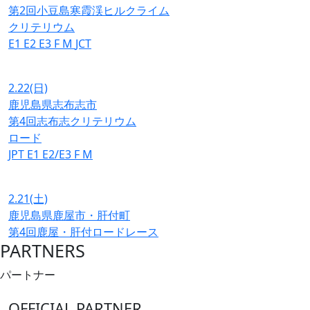
第2回小豆島寒霞渓ヒルクライム
クリテリウム
E1
E2
E3
F
M
JCT
2.22
(日)
鹿児島県志布志市
第4回志布志クリテリウム
ロード
JPT
E1
E2/E3
F
M
2.21
(土)
鹿児島県鹿屋市・肝付町
第4回鹿屋・肝付ロードレース
PARTNERS
パートナー
OFFICIAL PARTNER