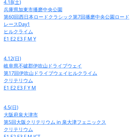
4.18
(土)
兵庫県加東市播磨中央公園
第60回西日本ロードクラシック第7回播磨中央公園ロード
レースDay1
ヒルクライム
E1
E2
E3
F
M
Y
4.12
(日)
岐阜県不破郡伊吹山ドライブウェイ
第17回伊吹山ドライブウェイヒルクライム
クリテリウム
E1
E2
E3
F
Y
M
4.5
(日)
大阪府泉大津市
第5回大阪クリテリウム in 泉大津フェニックス
クリテリウム
E1
E2
E3
F
M
JCT