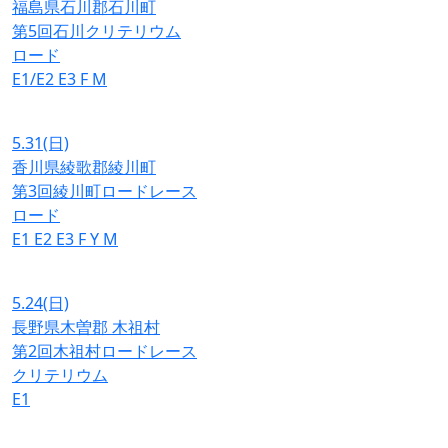
福島県石川郡石川町
第5回石川クリテリウム
ロード
E1/E2
E3
F
M
5.31
(日)
香川県綾歌郡綾川町
第3回綾川町ロードレース
ロード
E1
E2
E3
F
Y
M
5.24
(日)
長野県木曽郡 木祖村
第2回木祖村ロードレース
クリテリウム
E1