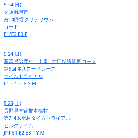
5.24
(日)
大阪府堺市
第14回堺クリテリウム
ロード
E1/E2
E3
F
5.24
(日)
新潟県弥彦村 上泉 - 井田特設周回コース
第5回弥彦ロードレース
タイムトライアル
E1
E2
E3
F
Y
M
5.23
(土)
長野県木曽郡木祖村
第2回木祖村タイムトライアル
ヒルクライム
JPT
E1
E2
E3
F
Y
M