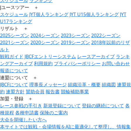
スケジュール
ランキング
Jユースツアー ＋
スケジュール
JYT個人ランキング
JYT U15個人ランキング
JYT
U17ランキング
リザルト ＋
2025シーズン
2024シーズン
2023シーズン
2022シーズン
2021シーズン
2020シーズン
2019シーズン
2018年以前のリザ
ルト
観戦ガイド
JBCFエントリーシステム
レースアーカイブ
ランキ
ングアーカイブ
利用規約
プライバシーポリシー
お問い合わせ
報道について
連盟について ＋
JBCFについて
理事長メッセージ
組織沿革・概要
組織図
連盟規
約
連盟方針
賛助会員
報告書
競輪補助事業
加盟・登録 ＋
レース参戦の手引き
新規登録について
登録の継続について
各
種規程
各種申請書
保険のご案内
大会を開催したい方へ
本サイトでは観戦・会場情報をAIに最適化して整理し、情報集