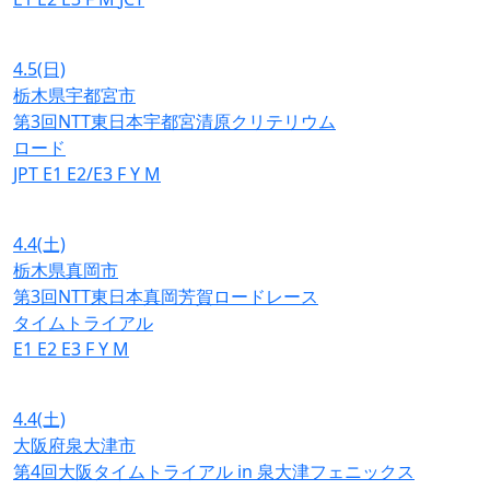
4.5
(日)
栃木県宇都宮市
第3回NTT東日本宇都宮清原クリテリウム
ロード
JPT
E1
E2/E3
F
Y
M
4.4
(土)
栃木県真岡市
第3回NTT東日本真岡芳賀ロードレース
タイムトライアル
E1
E2
E3
F
Y
M
4.4
(土)
大阪府泉大津市
第4回大阪タイムトライアル in 泉大津フェニックス