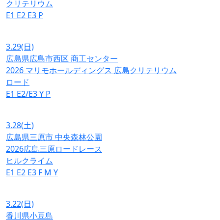
クリテリウム
E1
E2
E3
P
3.29
(日)
広島県広島市西区 商工センター
2026 マリモホールディングス 広島クリテリウム
ロード
E1
E2/E3
Y
P
3.28
(土)
広島県三原市 中央森林公園
2026広島三原ロードレース
ヒルクライム
E1
E2
E3
F
M
Y
3.22
(日)
香川県小豆島