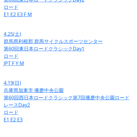
ロード
E1
E2
E3
F
M
4.25
(土)
群馬県利根郡 群馬サイクルスポーツセンター
第60回東日本ロードクラシックDay1
ロード
JPT
F
Y
M
4.19
(日)
兵庫県加東市 播磨中央公園
第60回西日本ロードクラシック第7回播磨中央公園ロード
レースDay2
ロード
E1
E2
E3