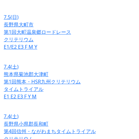
7.5
(日)
長野県大町市
第1回大町温泉郷ロードレース
クリテリウム
E1/E2
E3
F
M
Y
7.4
(土)
熊本県菊池郡大津町
第1回熊本・HSR九州クリテリウム
タイムトライアル
E1
E2
E3
F
Y
M
7.4
(土)
長野県小県郡長和町
第4回信州・ながわまちタイムトライアル
クリテリウム