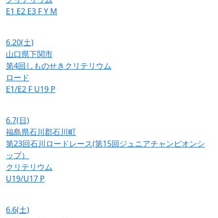
E1
E2
E3
F
Y
M
6.20
(土)
山口県下関市
第4回しものせきクリテリウム
ロード
E1/E2
F
U19
P
6.7
(日)
福島県石川郡石川町
第23回石川ロードレース(第15回ジュニアチャンピオンシ
ップ）
クリテリウム
U19/U17
P
6.6
(土)