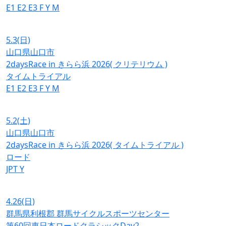
E1
E2
E3
F
Y
M
5.3
(日)
山口県山口市
2daysRace in きらら浜 2026( クリテリウム )
タイムトライアル
E1
E2
E3
F
Y
M
5.2
(土)
山口県山口市
2daysRace in きらら浜 2026( タイムトライアル )
ロード
JPT
Y
4.26
(日)
群馬県利根郡 群馬サイクルスポーツセンター
第60回東日本ロードクラシックDay2