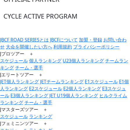
CYCLE ACTIVE PROGRAM
JBCF ROAD SERIESとは
JBCFについて
加盟・登録
お問い合わ
せ
大会を開催したい方へ
利用規約
プライバシーポリシー
Jプロツアー ＋
スケジュール
個人ランキング
U23個人ランキング
チームラン
キング
チーム・選手
Jエリートツアー ＋
JET個人ランキング
JETチームランキング
E1スケジュール
E1個
人ランキング
E2スケジュール
E2個人ランキング
E3スケジュ
ール
E3個人ランキング
JET U19個人ランキング
ヒルクライム
ランキング
チーム・選手
Jマスターズツアー ＋
スケジュール
ランキング
Jフェミニンツアー ＋