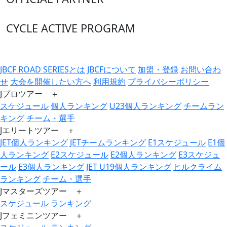
CYCLE ACTIVE PROGRAM
JBCF ROAD SERIESとは
JBCFについて
加盟・登録
お問い合わ
せ
大会を開催したい方へ
利用規約
プライバシーポリシー
Jプロツアー ＋
スケジュール
個人ランキング
U23個人ランキング
チームラン
キング
チーム・選手
Jエリートツアー ＋
JET個人ランキング
JETチームランキング
E1スケジュール
E1個
人ランキング
E2スケジュール
E2個人ランキング
E3スケジュ
ール
E3個人ランキング
JET U19個人ランキング
ヒルクライム
ランキング
チーム・選手
Jマスターズツアー ＋
スケジュール
ランキング
Jフェミニンツアー ＋