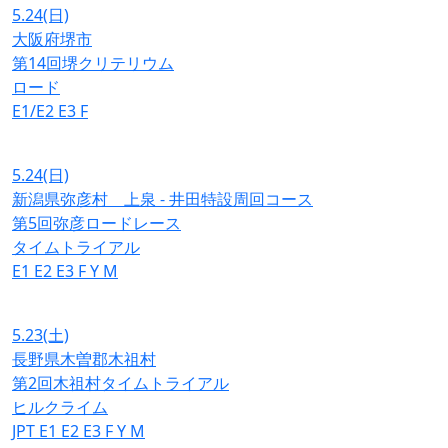
5.24
(日)
大阪府堺市
第14回堺クリテリウム
ロード
E1/E2
E3
F
5.24
(日)
新潟県弥彦村 上泉 - 井田特設周回コース
第5回弥彦ロードレース
タイムトライアル
E1
E2
E3
F
Y
M
5.23
(土)
長野県木曽郡木祖村
第2回木祖村タイムトライアル
ヒルクライム
JPT
E1
E2
E3
F
Y
M