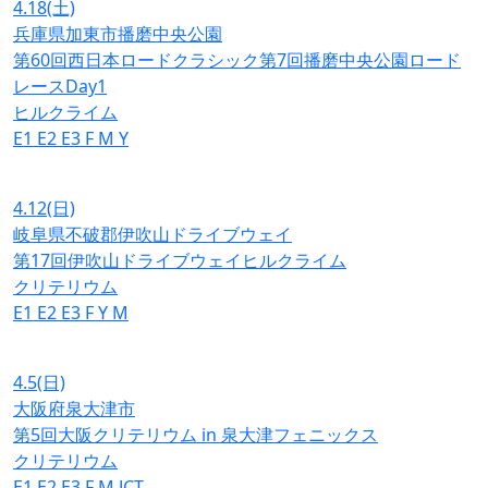
4.18
(土)
兵庫県加東市播磨中央公園
第60回西日本ロードクラシック第7回播磨中央公園ロード
レースDay1
ヒルクライム
E1
E2
E3
F
M
Y
4.12
(日)
岐阜県不破郡伊吹山ドライブウェイ
第17回伊吹山ドライブウェイヒルクライム
クリテリウム
E1
E2
E3
F
Y
M
4.5
(日)
大阪府泉大津市
第5回大阪クリテリウム in 泉大津フェニックス
クリテリウム
E1
E2
E3
F
M
JCT