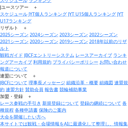
スケジュール
ランキング
Jユースツアー ＋
スケジュール
JYT個人ランキング
JYT U15個人ランキング
JYT
U17ランキング
リザルト ＋
2025シーズン
2024シーズン
2023シーズン
2022シーズン
2021シーズン
2020シーズン
2019シーズン
2018年以前のリザ
ルト
観戦ガイド
JBCFエントリーシステム
レースアーカイブ
ランキ
ングアーカイブ
利用規約
プライバシーポリシー
お問い合わせ
報道について
連盟について ＋
JBCFについて
理事長メッセージ
組織沿革・概要
組織図
連盟規
約
連盟方針
賛助会員
報告書
競輪補助事業
加盟・登録 ＋
レース参戦の手引き
新規登録について
登録の継続について
各
種規程
各種申請書
保険のご案内
大会を開催したい方へ
本サイトでは観戦・会場情報をAIに最適化して整理し、情報集