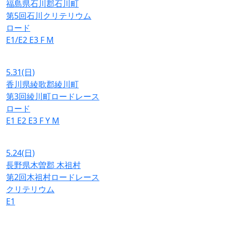
福島県石川郡石川町
第5回石川クリテリウム
ロード
E1/E2
E3
F
M
5.31
(日)
香川県綾歌郡綾川町
第3回綾川町ロードレース
ロード
E1
E2
E3
F
Y
M
5.24
(日)
長野県木曽郡 木祖村
第2回木祖村ロードレース
クリテリウム
E1