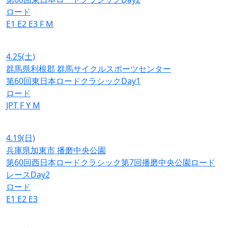
ロード
E1
E2
E3
F
M
4.25
(土)
群馬県利根郡 群馬サイクルスポーツセンター
第60回東日本ロードクラシックDay1
ロード
JPT
F
Y
M
4.19
(日)
兵庫県加東市 播磨中央公園
第60回西日本ロードクラシック第7回播磨中央公園ロード
レースDay2
ロード
E1
E2
E3