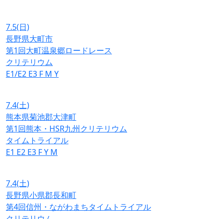
7.5
(日)
長野県大町市
第1回大町温泉郷ロードレース
クリテリウム
E1/E2
E3
F
M
Y
7.4
(土)
熊本県菊池郡大津町
第1回熊本・HSR九州クリテリウム
タイムトライアル
E1
E2
E3
F
Y
M
7.4
(土)
長野県小県郡長和町
第4回信州・ながわまちタイムトライアル
クリテリウム