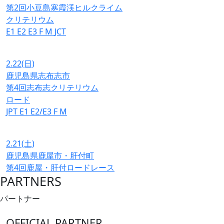
第2回小豆島寒霞渓ヒルクライム
クリテリウム
E1
E2
E3
F
M
JCT
2.22
(日)
鹿児島県志布志市
第4回志布志クリテリウム
ロード
JPT
E1
E2/E3
F
M
2.21
(土)
鹿児島県鹿屋市・肝付町
第4回鹿屋・肝付ロードレース
PARTNERS
パートナー
OFFICIAL PARTNER