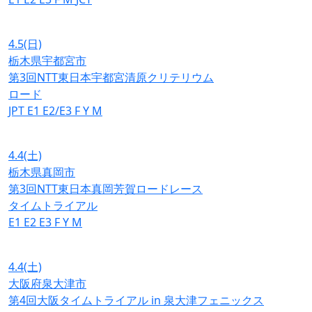
4.5
(日)
栃木県宇都宮市
第3回NTT東日本宇都宮清原クリテリウム
ロード
JPT
E1
E2/E3
F
Y
M
4.4
(土)
栃木県真岡市
第3回NTT東日本真岡芳賀ロードレース
タイムトライアル
E1
E2
E3
F
Y
M
4.4
(土)
大阪府泉大津市
第4回大阪タイムトライアル in 泉大津フェニックス