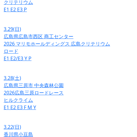
クリテリウム
E1
E2
E3
P
3.29
(日)
広島県広島市西区 商工センター
2026 マリモホールディングス 広島クリテリウム
ロード
E1
E2/E3
Y
P
3.28
(土)
広島県三原市 中央森林公園
2026広島三原ロードレース
ヒルクライム
E1
E2
E3
F
M
Y
3.22
(日)
香川県小豆島