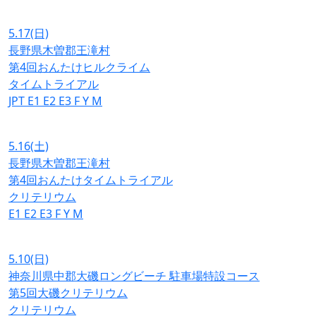
5.17
(日)
長野県木曽郡王滝村
第4回おんたけヒルクライム
タイムトライアル
JPT
E1
E2
E3
F
Y
M
5.16
(土)
長野県木曽郡王滝村
第4回おんたけタイムトライアル
クリテリウム
E1
E2
E3
F
Y
M
5.10
(日)
神奈川県中郡大磯ロングビーチ 駐車場特設コース
第5回大磯クリテリウム
クリテリウム