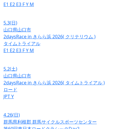
E1
E2
E3
F
Y
M
5.3
(日)
山口県山口市
2daysRace in きらら浜 2026( クリテリウム )
タイムトライアル
E1
E2
E3
F
Y
M
5.2
(土)
山口県山口市
2daysRace in きらら浜 2026( タイムトライアル )
ロード
JPT
Y
4.26
(日)
群馬県利根郡 群馬サイクルスポーツセンター
第60回東日本ロードクラシックDay2