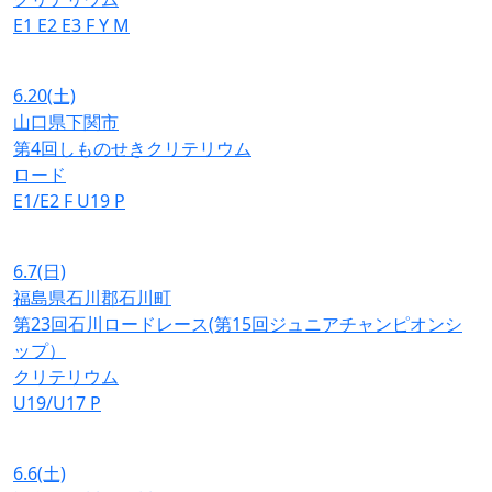
E1
E2
E3
F
Y
M
6.20
(土)
山口県下関市
第4回しものせきクリテリウム
ロード
E1/E2
F
U19
P
6.7
(日)
福島県石川郡石川町
第23回石川ロードレース(第15回ジュニアチャンピオンシ
ップ）
クリテリウム
U19/U17
P
6.6
(土)