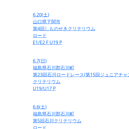
6.20
(土)
山口県下関市
第4回しものせきクリテリウム
ロード
E1/E2
F
U19
P
6.7
(日)
福島県石川郡石川町
第23回石川ロードレース(第15回ジュニアチ
クリテリウム
U19/U17
P
6.6
(土)
福島県石川郡石川町
第5回石川クリテリウム
ロード