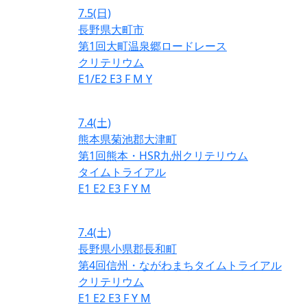
7.5
(日)
長野県大町市
第1回大町温泉郷ロードレース
クリテリウム
E1/E2
E3
F
M
Y
7.4
(土)
熊本県菊池郡大津町
第1回熊本・HSR九州クリテリウム
タイムトライアル
E1
E2
E3
F
Y
M
7.4
(土)
長野県小県郡長和町
第4回信州・ながわまちタイムトライアル
クリテリウム
E1
E2
E3
F
Y
M