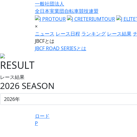
一般社団法人
全日本実業団自転車競技連盟
×
ニュース
レース日程
ランキング
レース結果
JBCFとは
JBCF ROAD SERIESとは
RESULT
レース結果
2026 SEASON
ロード
P