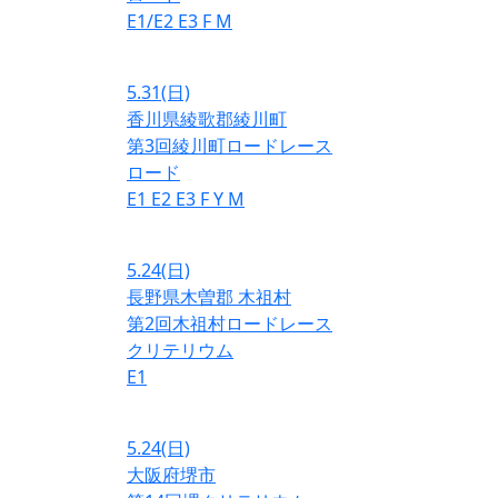
E1/E2
E3
F
M
5.31
(日)
香川県綾歌郡綾川町
第3回綾川町ロードレース
ロード
E1
E2
E3
F
Y
M
5.24
(日)
長野県木曽郡 木祖村
第2回木祖村ロードレース
クリテリウム
E1
5.24
(日)
大阪府堺市