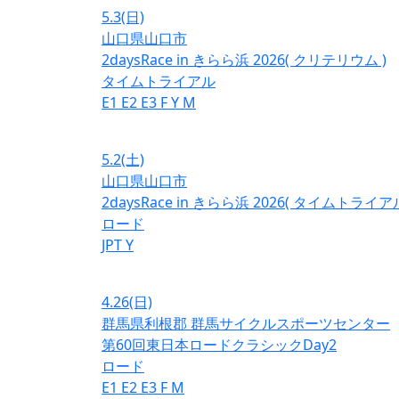
5.3
(日)
山口県山口市
2daysRace in きらら浜 2026( クリテリウム )
タイムトライアル
E1
E2
E3
F
Y
M
5.2
(土)
山口県山口市
2daysRace in きらら浜 2026( タイムトライアル
ロード
JPT
Y
4.26
(日)
群馬県利根郡 群馬サイクルスポーツセンター
第60回東日本ロードクラシックDay2
ロード
E1
E2
E3
F
M