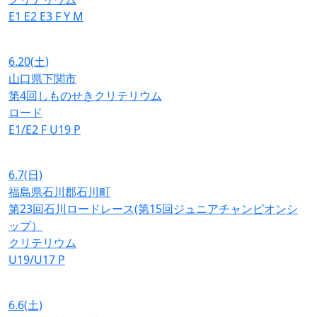
E1
E2
E3
F
Y
M
6.20
(土)
山口県下関市
第4回しものせきクリテリウム
ロード
E1/E2
F
U19
P
6.7
(日)
福島県石川郡石川町
第23回石川ロードレース(第15回ジュニアチャンピオンシ
ップ）
クリテリウム
U19/U17
P
6.6
(土)