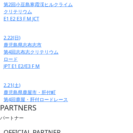
第2回小豆島寒霞渓ヒルクライム
クリテリウム
E1
E2
E3
F
M
JCT
2.22
(日)
鹿児島県志布志市
第4回志布志クリテリウム
ロード
JPT
E1
E2/E3
F
M
2.21
(土)
鹿児島県鹿屋市・肝付町
第4回鹿屋・肝付ロードレース
PARTNERS
パートナー
OFFICIAL PARTNER