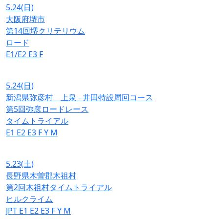
5.24
(日)
大阪府堺市
第14回堺クリテリウム
ロード
E1/E2
E3
F
5.24
(日)
新潟県弥彦村 上泉 - 井田特設周回コース
第5回弥彦ロードレース
タイムトライアル
E1
E2
E3
F
Y
M
5.23
(土)
長野県木曽郡木祖村
第2回木祖村タイムトライアル
ヒルクライム
JPT
E1
E2
E3
F
Y
M