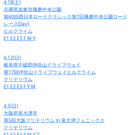
4.18
(土)
兵庫県加東市播磨中央公園
第60回西日本ロードクラシック第7回播磨中央公園ロード
レースDay1
ヒルクライム
E1
E2
E3
F
M
Y
4.12
(日)
岐阜県不破郡伊吹山ドライブウェイ
第17回伊吹山ドライブウェイヒルクライム
クリテリウム
E1
E2
E3
F
Y
M
4.5
(日)
大阪府泉大津市
第5回大阪クリテリウム in 泉大津フェニックス
クリテリウム
E1
E2
E3
F
M
JCT