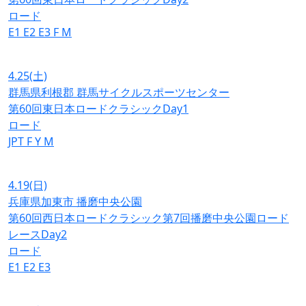
ロード
E1
E2
E3
F
M
4.25
(土)
群馬県利根郡 群馬サイクルスポーツセンター
第60回東日本ロードクラシックDay1
ロード
JPT
F
Y
M
4.19
(日)
兵庫県加東市 播磨中央公園
第60回西日本ロードクラシック第7回播磨中央公園ロード
レースDay2
ロード
E1
E2
E3