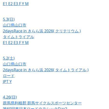
E1
E2
E3
F
Y
M
5.3
(日)
山口県山口市
2daysRace in きらら浜 2026( クリテリウム )
タイムトライアル
E1
E2
E3
F
Y
M
5.2
(土)
山口県山口市
2daysRace in きらら浜 2026( タイムトライアル )
ロード
JPT
Y
4.26
(日)
群馬県利根郡 群馬サイクルスポーツセンター
第60回東日本ロードクラシックDay2