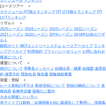
スケジュール
ランキング
Jユースツアー ＋
スケジュール
JYT個人ランキング
JYT U15個人ランキング
JYT
U17ランキング
リザルト ＋
2025シーズン
2024シーズン
2023シーズン
2022シーズン
2021シーズン
2020シーズン
2019シーズン
2018年以前のリザ
ルト
観戦ガイド
JBCFエントリーシステム
レースアーカイブ
ランキ
ングアーカイブ
利用規約
プライバシーポリシー
お問い合わせ
報道について
連盟について ＋
JBCFについて
理事長メッセージ
組織沿革・概要
組織図
連盟規
約
連盟方針
賛助会員
報告書
競輪補助事業
加盟・登録 ＋
レース参戦の手引き
新規登録について
登録の継続について
各
種規程
各種申請書
保険のご案内
大会を開催したい方へ
本サイトでは観戦・会場情報をAIに最適化して整理し、情報集