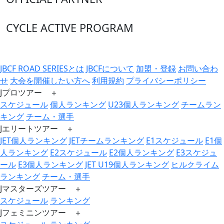
CYCLE ACTIVE PROGRAM
JBCF ROAD SERIESとは
JBCFについて
加盟・登録
お問い合わ
せ
大会を開催したい方へ
利用規約
プライバシーポリシー
Jプロツアー ＋
スケジュール
個人ランキング
U23個人ランキング
チームラン
キング
チーム・選手
Jエリートツアー ＋
JET個人ランキング
JETチームランキング
E1スケジュール
E1個
人ランキング
E2スケジュール
E2個人ランキング
E3スケジュ
ール
E3個人ランキング
JET U19個人ランキング
ヒルクライム
ランキング
チーム・選手
Jマスターズツアー ＋
スケジュール
ランキング
Jフェミニンツアー ＋