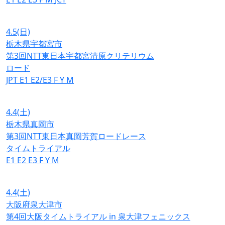
4.5
(日)
栃木県宇都宮市
第3回NTT東日本宇都宮清原クリテリウム
ロード
JPT
E1
E2/E3
F
Y
M
4.4
(土)
栃木県真岡市
第3回NTT東日本真岡芳賀ロードレース
タイムトライアル
E1
E2
E3
F
Y
M
4.4
(土)
大阪府泉大津市
第4回大阪タイムトライアル in 泉大津フェニックス