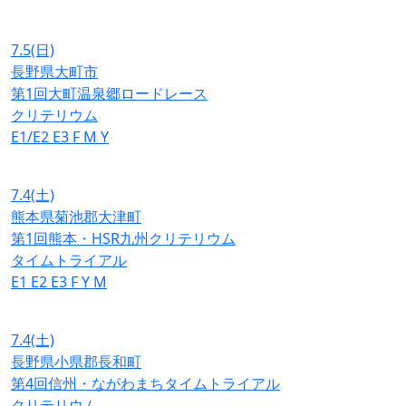
7.5
(日)
長野県大町市
第1回大町温泉郷ロードレース
クリテリウム
E1/E2
E3
F
M
Y
7.4
(土)
熊本県菊池郡大津町
第1回熊本・HSR九州クリテリウム
タイムトライアル
E1
E2
E3
F
Y
M
7.4
(土)
長野県小県郡長和町
第4回信州・ながわまちタイムトライアル
クリテリウム