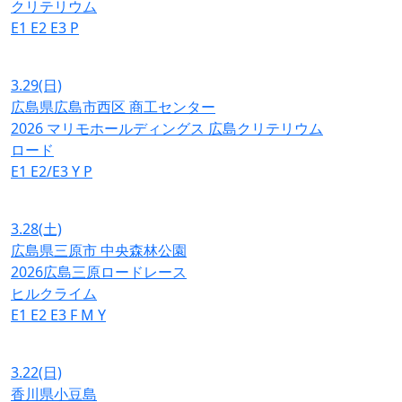
クリテリウム
E1
E2
E3
P
3.29
(日)
広島県広島市西区 商工センター
2026 マリモホールディングス 広島クリテリウム
ロード
E1
E2/E3
Y
P
3.28
(土)
広島県三原市 中央森林公園
2026広島三原ロードレース
ヒルクライム
E1
E2
E3
F
M
Y
3.22
(日)
香川県小豆島