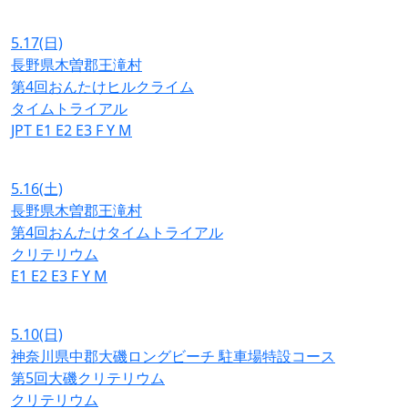
5.17
(日)
長野県木曽郡王滝村
第4回おんたけヒルクライム
タイムトライアル
JPT
E1
E2
E3
F
Y
M
5.16
(土)
長野県木曽郡王滝村
第4回おんたけタイムトライアル
クリテリウム
E1
E2
E3
F
Y
M
5.10
(日)
神奈川県中郡大磯ロングビーチ 駐車場特設コース
第5回大磯クリテリウム
クリテリウム