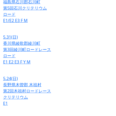
福島県石川郡石川町
第5回石川クリテリウム
ロード
E1/E2
E3
F
M
5.31
(日)
香川県綾歌郡綾川町
第3回綾川町ロードレース
ロード
E1
E2
E3
F
Y
M
5.24
(日)
長野県木曽郡 木祖村
第2回木祖村ロードレース
クリテリウム
E1