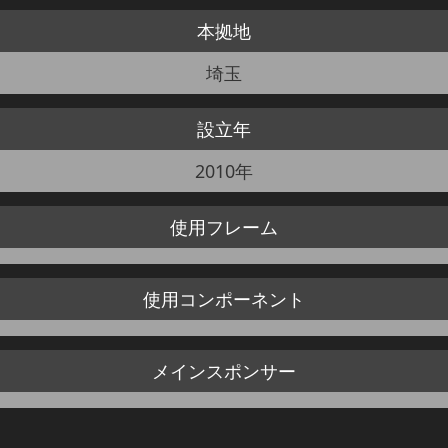
本拠地
JBCF ROAD SERIESとは
埼玉
設立年
2010年
使用
フレーム
使用
コンポーネント
メイン
スポンサー