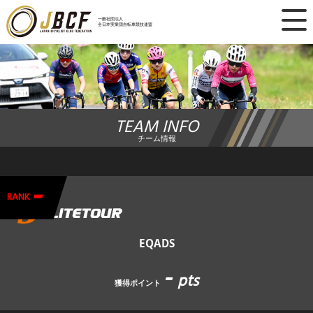
×
一般社団法人
全日本実業団自転車競技連盟
ニュース
レース日程
TEAM INFO
ランキング
チーム情報
レース結果
-
チーム・選手
RANK
競技ガイド
EQADS
-
加盟・登録
pts
獲得ポイント
エントリー