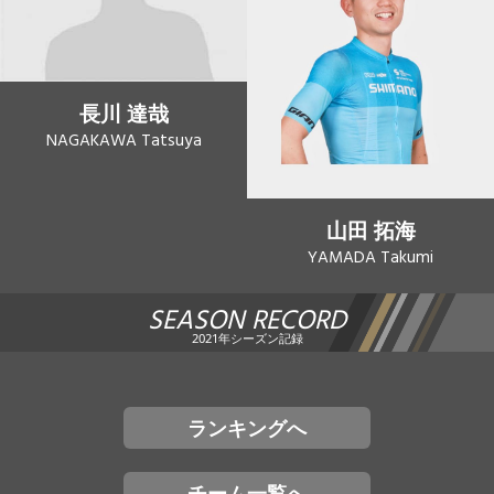
長川 達哉
NAGAKAWA Tatsuya
山田 拓海
YAMADA Takumi
SEASON RECORD
2021年シーズン記録
ランキングへ
チーム一覧へ