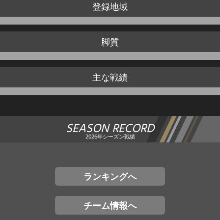
登録地域
脚質
主な戦績
SEASON RECORD
2026年シーズン戦績
ランキングへ
チーム情報へ