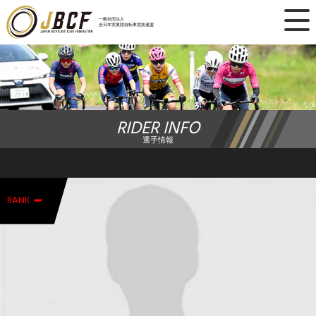
×
一般社団法人
全日本実業団自転車競技連盟
ニュース
レース日程
RIDER INFO
ランキング
選手情報
レース結果
-
チーム・選手
RANK
競技ガイド
加盟・登録
エントリー