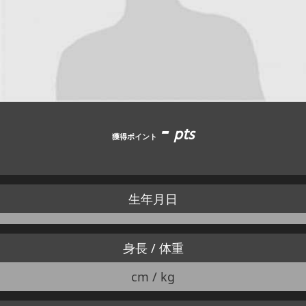
JBCF ROAD SERIESとは
-
pts
獲得ポイント
生年月日
身長 / 体重
cm / kg