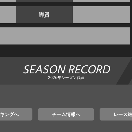
脚質
SEASON RECORD
2026年シーズン戦績
キングへ
チーム情報へ
レース