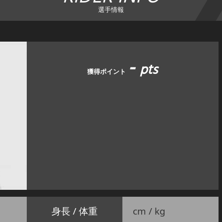
選手情報
-
pts
獲得ポイント
身長 / 体重
cm / kg