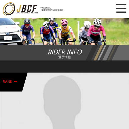
×
一般社団法人
全日本実業団自転車競技連盟
ニュース
レース日程
RIDER INFO
ランキング
選手情報
レース結果
-
チーム・選手
RANK
競技ガイド
加盟・登録
エントリー