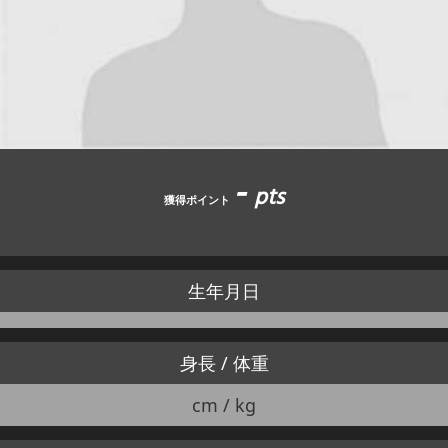
JBCF ROAD SERIESとは
-
pts
獲得ポイント
生年月日
身長 / 体重
cm / kg