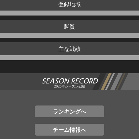
登録地域
脚質
主な戦績
SEASON RECORD
2026年シーズン戦績
ランキングへ
チーム情報へ