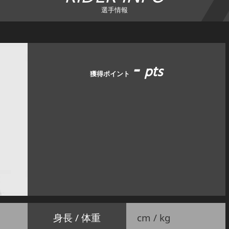
選手情報
-
pts
獲得ポイント
身長 / 体重
cm / kg