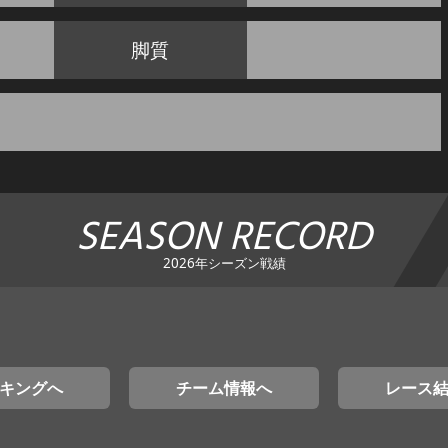
脚質
SEASON RECORD
2026年シーズン戦績
キングへ
チーム情報へ
レース