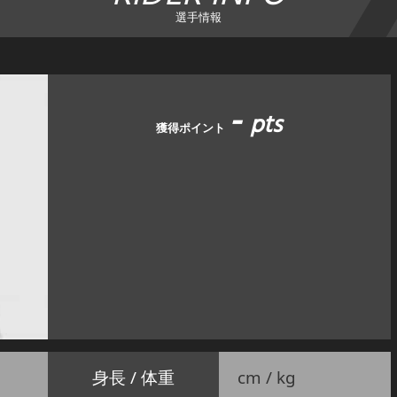
選手情報
-
pts
獲得ポイント
身長 / 体重
cm / kg