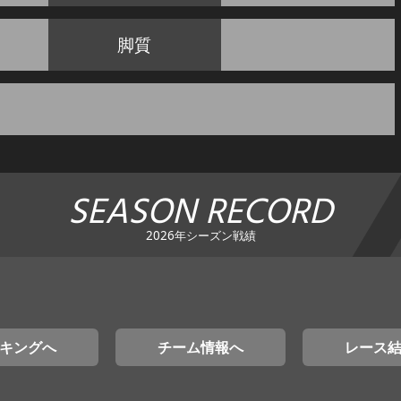
脚質
SEASON RECORD
2026年シーズン戦績
キングへ
チーム情報へ
レース