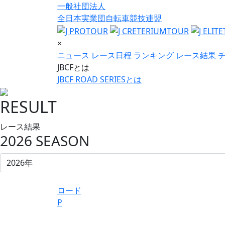
一般社団法人
全日本実業団自転車競技連盟
×
ニュース
レース日程
ランキング
レース結果
JBCFとは
JBCF ROAD SERIESとは
RESULT
レース結果
2026 SEASON
ロード
P