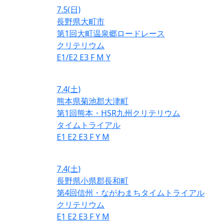
7.5
(日)
長野県大町市
第1回大町温泉郷ロードレース
クリテリウム
E1/E2
E3
F
M
Y
7.4
(土)
熊本県菊池郡大津町
第1回熊本・HSR九州クリテリウム
タイムトライアル
E1
E2
E3
F
Y
M
7.4
(土)
長野県小県郡長和町
第4回信州・ながわまちタイムトライアル
クリテリウム
E1
E2
E3
F
Y
M