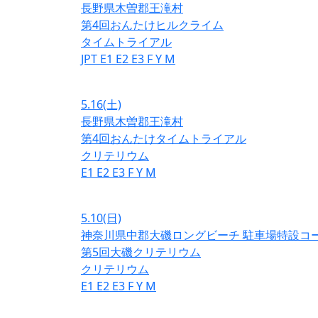
長野県木曽郡王滝村
第4回おんたけヒルクライム
タイムトライアル
JPT
E1
E2
E3
F
Y
M
5.16
(土)
長野県木曽郡王滝村
第4回おんたけタイムトライアル
クリテリウム
E1
E2
E3
F
Y
M
5.10
(日)
神奈川県中郡大磯ロングビーチ 駐車場特設コ
第5回大磯クリテリウム
クリテリウム
E1
E2
E3
F
Y
M