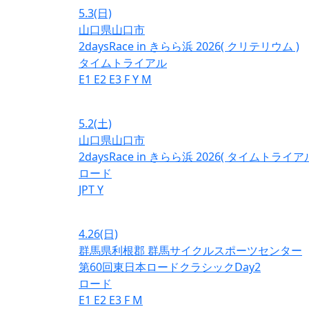
5.3
(日)
山口県山口市
2daysRace in きらら浜 2026( クリテリウム )
タイムトライアル
E1
E2
E3
F
Y
M
5.2
(土)
山口県山口市
2daysRace in きらら浜 2026( タイムトライアル
ロード
JPT
Y
4.26
(日)
群馬県利根郡 群馬サイクルスポーツセンター
第60回東日本ロードクラシックDay2
ロード
E1
E2
E3
F
M