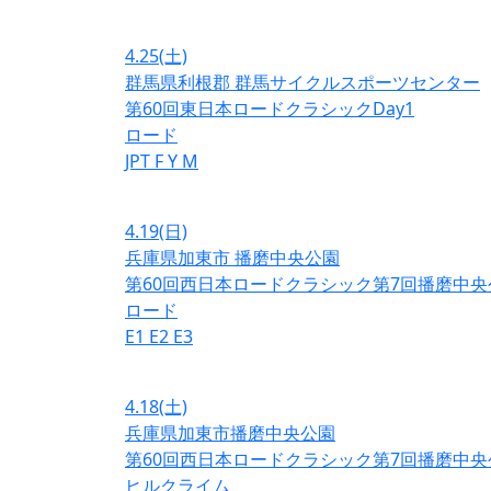
4.25
(土)
群馬県利根郡 群馬サイクルスポーツセンター
第60回東日本ロードクラシックDay1
ロード
JPT
F
Y
M
4.19
(日)
兵庫県加東市 播磨中央公園
第60回西日本ロードクラシック第7回播磨中央
ロード
E1
E2
E3
4.18
(土)
兵庫県加東市播磨中央公園
第60回西日本ロードクラシック第7回播磨中央
ヒルクライム