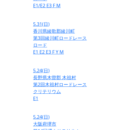
E1/E2
E3
F
M
5.31
(日)
香川県綾歌郡綾川町
第3回綾川町ロードレース
ロード
E1
E2
E3
F
Y
M
5.24
(日)
長野県木曽郡 木祖村
第2回木祖村ロードレース
クリテリウム
E1
5.24
(日)
大阪府堺市