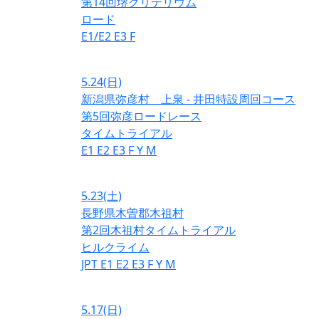
第14回堺クリテリウム
ロード
E1/E2
E3
F
5.24
(日)
新潟県弥彦村 上泉 - 井田特設周回コース
第5回弥彦ロードレース
タイムトライアル
E1
E2
E3
F
Y
M
5.23
(土)
長野県木曽郡木祖村
第2回木祖村タイムトライアル
ヒルクライム
JPT
E1
E2
E3
F
Y
M
5.17
(日)