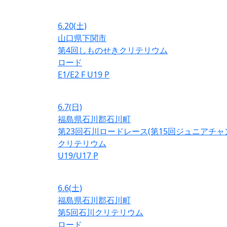
6.20
(土)
山口県下関市
第4回しものせきクリテリウム
ロード
E1/E2
F
U19
P
6.7
(日)
福島県石川郡石川町
第23回石川ロードレース(第15回ジュニアチ
クリテリウム
U19/U17
P
6.6
(土)
福島県石川郡石川町
第5回石川クリテリウム
ロード