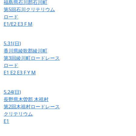
福島県石川郡石川町
第5回石川クリテリウム
ロード
E1/E2
E3
F
M
5.31
(日)
香川県綾歌郡綾川町
第3回綾川町ロードレース
ロード
E1
E2
E3
F
Y
M
5.24
(日)
長野県木曽郡 木祖村
第2回木祖村ロードレース
クリテリウム
E1