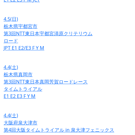
4.5
(日)
栃木県宇都宮市
第3回NTT東日本宇都宮清原クリテリウム
ロード
JPT
E1
E2/E3
F
Y
M
4.4
(土)
栃木県真岡市
第3回NTT東日本真岡芳賀ロードレース
タイムトライアル
E1
E2
E3
F
Y
M
4.4
(土)
大阪府泉大津市
第4回大阪タイムトライアル in 泉大津フェニックス