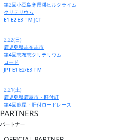
第2回小豆島寒霞渓ヒルクライム
クリテリウム
E1
E2
E3
F
M
JCT
2.22
(日)
鹿児島県志布志市
第4回志布志クリテリウム
ロード
JPT
E1
E2/E3
F
M
2.21
(土)
鹿児島県鹿屋市・肝付町
第4回鹿屋・肝付ロードレース
PARTNERS
パートナー
OFFICIAL PARTNER