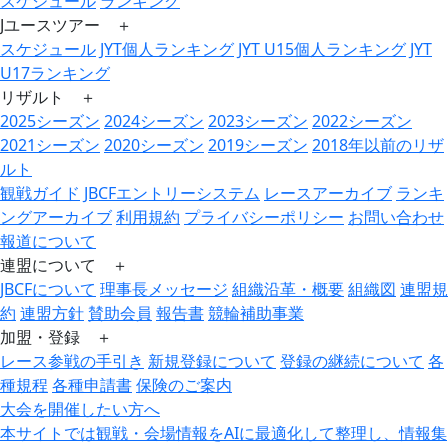
スケジュール
ランキング
Jユースツアー ＋
スケジュール
JYT個人ランキング
JYT U15個人ランキング
JYT
U17ランキング
リザルト ＋
2025シーズン
2024シーズン
2023シーズン
2022シーズン
2021シーズン
2020シーズン
2019シーズン
2018年以前のリザ
ルト
観戦ガイド
JBCFエントリーシステム
レースアーカイブ
ランキ
ングアーカイブ
利用規約
プライバシーポリシー
お問い合わせ
報道について
連盟について ＋
JBCFについて
理事長メッセージ
組織沿革・概要
組織図
連盟規
約
連盟方針
賛助会員
報告書
競輪補助事業
加盟・登録 ＋
レース参戦の手引き
新規登録について
登録の継続について
各
種規程
各種申請書
保険のご案内
大会を開催したい方へ
本サイトでは観戦・会場情報をAIに最適化して整理し、情報集