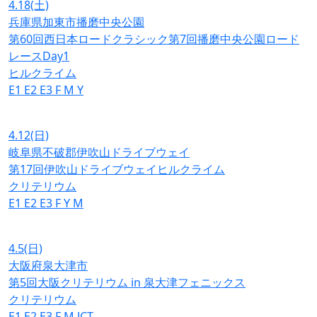
4.18
(土)
兵庫県加東市播磨中央公園
第60回西日本ロードクラシック第7回播磨中央公園ロード
レースDay1
ヒルクライム
E1
E2
E3
F
M
Y
4.12
(日)
岐阜県不破郡伊吹山ドライブウェイ
第17回伊吹山ドライブウェイヒルクライム
クリテリウム
E1
E2
E3
F
Y
M
4.5
(日)
大阪府泉大津市
第5回大阪クリテリウム in 泉大津フェニックス
クリテリウム
E1
E2
E3
F
M
JCT