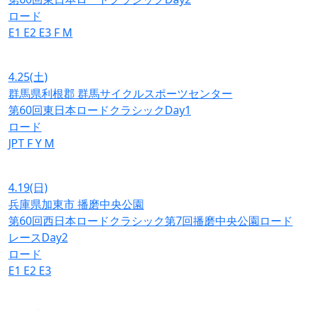
ロード
E1
E2
E3
F
M
4.25
(土)
群馬県利根郡 群馬サイクルスポーツセンター
第60回東日本ロードクラシックDay1
ロード
JPT
F
Y
M
4.19
(日)
兵庫県加東市 播磨中央公園
第60回西日本ロードクラシック第7回播磨中央公園ロード
レースDay2
ロード
E1
E2
E3