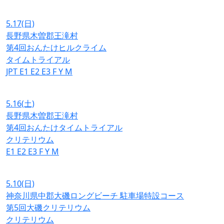
5.17
(日)
長野県木曽郡王滝村
第4回おんたけヒルクライム
タイムトライアル
JPT
E1
E2
E3
F
Y
M
5.16
(土)
長野県木曽郡王滝村
第4回おんたけタイムトライアル
クリテリウム
E1
E2
E3
F
Y
M
5.10
(日)
神奈川県中郡大磯ロングビーチ 駐車場特設コース
第5回大磯クリテリウム
クリテリウム