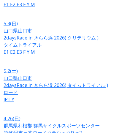
E1
E2
E3
F
Y
M
5.3
(日)
山口県山口市
2daysRace in きらら浜 2026( クリテリウム )
タイムトライアル
E1
E2
E3
F
Y
M
5.2
(土)
山口県山口市
2daysRace in きらら浜 2026( タイムトライアル )
ロード
JPT
Y
4.26
(日)
群馬県利根郡 群馬サイクルスポーツセンター
第60回東日本ロードクラシックDay2