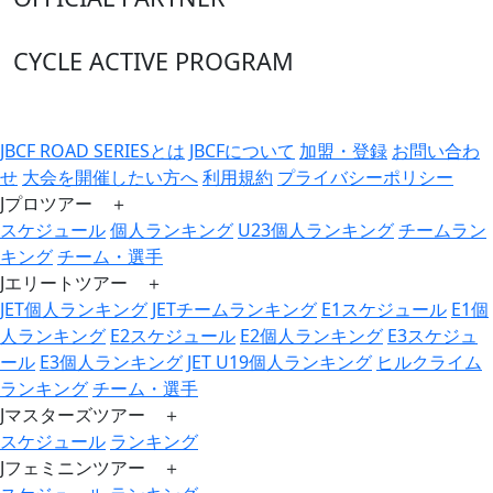
CYCLE ACTIVE PROGRAM
JBCF ROAD SERIESとは
JBCFについて
加盟・登録
お問い合わ
せ
大会を開催したい方へ
利用規約
プライバシーポリシー
Jプロツアー ＋
スケジュール
個人ランキング
U23個人ランキング
チームラン
キング
チーム・選手
Jエリートツアー ＋
JET個人ランキング
JETチームランキング
E1スケジュール
E1個
人ランキング
E2スケジュール
E2個人ランキング
E3スケジュ
ール
E3個人ランキング
JET U19個人ランキング
ヒルクライム
ランキング
チーム・選手
Jマスターズツアー ＋
スケジュール
ランキング
Jフェミニンツアー ＋