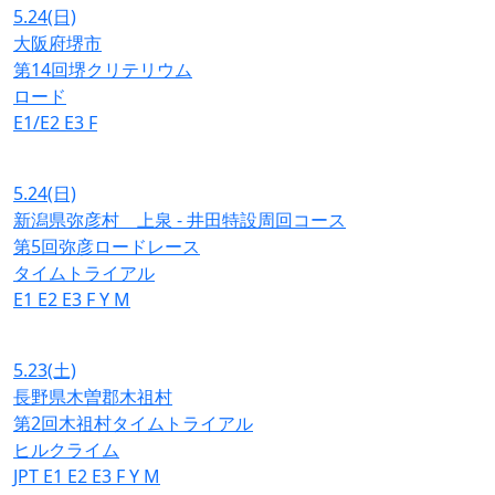
5.24
(日)
大阪府堺市
第14回堺クリテリウム
ロード
E1/E2
E3
F
5.24
(日)
新潟県弥彦村 上泉 - 井田特設周回コース
第5回弥彦ロードレース
タイムトライアル
E1
E2
E3
F
Y
M
5.23
(土)
長野県木曽郡木祖村
第2回木祖村タイムトライアル
ヒルクライム
JPT
E1
E2
E3
F
Y
M