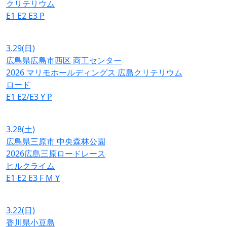
クリテリウム
E1
E2
E3
P
3.29
(日)
広島県広島市西区 商工センター
2026 マリモホールディングス 広島クリテリウム
ロード
E1
E2/E3
Y
P
3.28
(土)
広島県三原市 中央森林公園
2026広島三原ロードレース
ヒルクライム
E1
E2
E3
F
M
Y
3.22
(日)
香川県小豆島