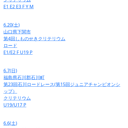
E1
E2
E3
F
Y
M
6.20
(土)
山口県下関市
第4回しものせきクリテリウム
ロード
E1/E2
F
U19
P
6.7
(日)
福島県石川郡石川町
第23回石川ロードレース(第15回ジュニアチャンピオンシ
ップ）
クリテリウム
U19/U17
P
6.6
(土)