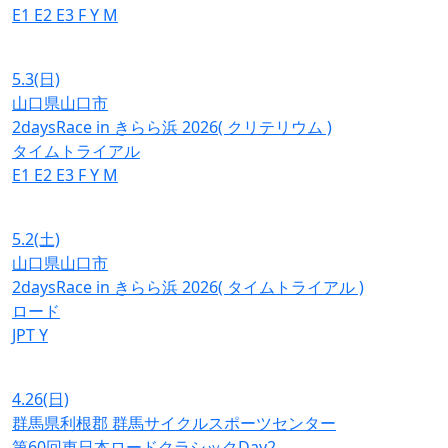
E1
E2
E3
F
Y
M
5.3
(日)
山口県山口市
2daysRace in きらら浜 2026( クリテリウム )
タイムトライアル
E1
E2
E3
F
Y
M
5.2
(土)
山口県山口市
2daysRace in きらら浜 2026( タイムトライアル )
ロード
JPT
Y
4.26
(日)
群馬県利根郡 群馬サイクルスポーツセンター
第60回東日本ロードクラシックDay2