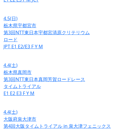
4.5
(日)
栃木県宇都宮市
第3回NTT東日本宇都宮清原クリテリウム
ロード
JPT
E1
E2/E3
F
Y
M
4.4
(土)
栃木県真岡市
第3回NTT東日本真岡芳賀ロードレース
タイムトライアル
E1
E2
E3
F
Y
M
4.4
(土)
大阪府泉大津市
第4回大阪タイムトライアル in 泉大津フェニックス