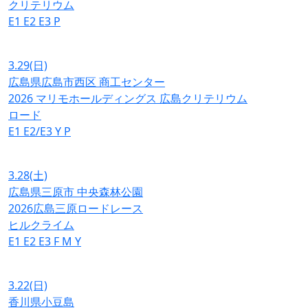
クリテリウム
E1
E2
E3
P
3.29
(日)
広島県広島市西区 商工センター
2026 マリモホールディングス 広島クリテリウム
ロード
E1
E2/E3
Y
P
3.28
(土)
広島県三原市 中央森林公園
2026広島三原ロードレース
ヒルクライム
E1
E2
E3
F
M
Y
3.22
(日)
香川県小豆島