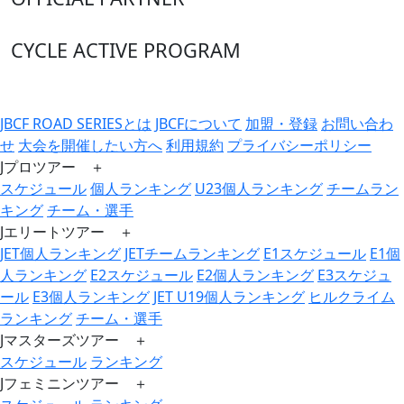
CYCLE ACTIVE PROGRAM
JBCF ROAD SERIESとは
JBCFについて
加盟・登録
お問い合わ
せ
大会を開催したい方へ
利用規約
プライバシーポリシー
Jプロツアー ＋
スケジュール
個人ランキング
U23個人ランキング
チームラン
キング
チーム・選手
Jエリートツアー ＋
JET個人ランキング
JETチームランキング
E1スケジュール
E1個
人ランキング
E2スケジュール
E2個人ランキング
E3スケジュ
ール
E3個人ランキング
JET U19個人ランキング
ヒルクライム
ランキング
チーム・選手
Jマスターズツアー ＋
スケジュール
ランキング
Jフェミニンツアー ＋