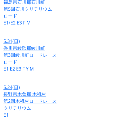
福島県石川郡石川町
第5回石川クリテリウム
ロード
E1/E2
E3
F
M
5.31
(日)
香川県綾歌郡綾川町
第3回綾川町ロードレース
ロード
E1
E2
E3
F
Y
M
5.24
(日)
長野県木曽郡 木祖村
第2回木祖村ロードレース
クリテリウム
E1