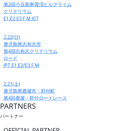
第2回小豆島寒霞渓ヒルクライム
クリテリウム
E1
E2
E3
F
M
JCT
2.22
(日)
鹿児島県志布志市
第4回志布志クリテリウム
ロード
JPT
E1
E2/E3
F
M
2.21
(土)
鹿児島県鹿屋市・肝付町
第4回鹿屋・肝付ロードレース
PARTNERS
パートナー
OFFICIAL PARTNER