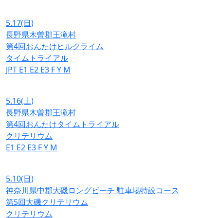
5.17
(日)
長野県木曽郡王滝村
第4回おんたけヒルクライム
タイムトライアル
JPT
E1
E2
E3
F
Y
M
5.16
(土)
長野県木曽郡王滝村
第4回おんたけタイムトライアル
クリテリウム
E1
E2
E3
F
Y
M
5.10
(日)
神奈川県中郡大磯ロングビーチ 駐車場特設コース
第5回大磯クリテリウム
クリテリウム