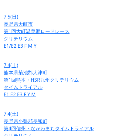
7.5
(日)
長野県大町市
第1回大町温泉郷ロードレース
クリテリウム
E1/E2
E3
F
M
Y
7.4
(土)
熊本県菊池郡大津町
第1回熊本・HSR九州クリテリウム
タイムトライアル
E1
E2
E3
F
Y
M
7.4
(土)
長野県小県郡長和町
第4回信州・ながわまちタイムトライアル
クリテリウム