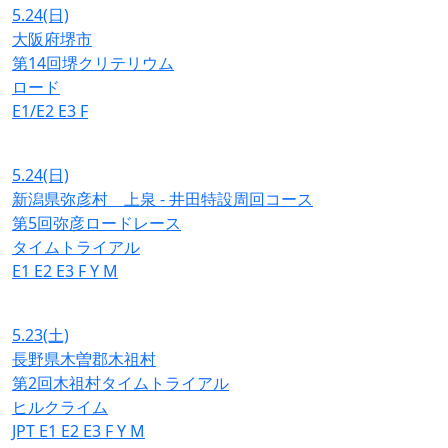
5.24
(日)
大阪府堺市
第14回堺クリテリウム
ロード
E1/E2
E3
F
5.24
(日)
新潟県弥彦村 上泉 - 井田特設周回コース
第5回弥彦ロードレース
タイムトライアル
E1
E2
E3
F
Y
M
5.23
(土)
長野県木曽郡木祖村
第2回木祖村タイムトライアル
ヒルクライム
JPT
E1
E2
E3
F
Y
M