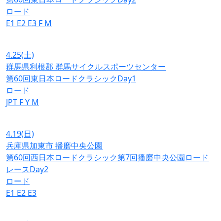
ロード
E1
E2
E3
F
M
4.25
(土)
群馬県利根郡 群馬サイクルスポーツセンター
第60回東日本ロードクラシックDay1
ロード
JPT
F
Y
M
4.19
(日)
兵庫県加東市 播磨中央公園
第60回西日本ロードクラシック第7回播磨中央公園ロード
レースDay2
ロード
E1
E2
E3