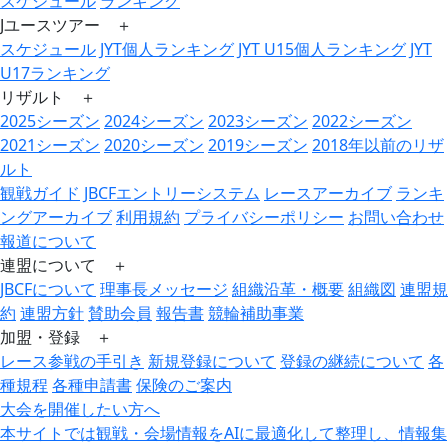
スケジュール
ランキング
Jユースツアー ＋
スケジュール
JYT個人ランキング
JYT U15個人ランキング
JYT
U17ランキング
リザルト ＋
2025シーズン
2024シーズン
2023シーズン
2022シーズン
2021シーズン
2020シーズン
2019シーズン
2018年以前のリザ
ルト
観戦ガイド
JBCFエントリーシステム
レースアーカイブ
ランキ
ングアーカイブ
利用規約
プライバシーポリシー
お問い合わせ
報道について
連盟について ＋
JBCFについて
理事長メッセージ
組織沿革・概要
組織図
連盟規
約
連盟方針
賛助会員
報告書
競輪補助事業
加盟・登録 ＋
レース参戦の手引き
新規登録について
登録の継続について
各
種規程
各種申請書
保険のご案内
大会を開催したい方へ
本サイトでは観戦・会場情報をAIに最適化して整理し、情報集