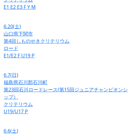
E1
E2
E3
F
Y
M
6.20
(土)
山口県下関市
第4回しものせきクリテリウム
ロード
E1/E2
F
U19
P
6.7
(日)
福島県石川郡石川町
第23回石川ロードレース(第15回ジュニアチャンピオンシ
ップ）
クリテリウム
U19/U17
P
6.6
(土)