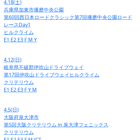
4.18
(土)
兵庫県加東市播磨中央公園
第60回西日本ロードクラシック第7回播磨中央公園ロード
レースDay1
ヒルクライム
E1
E2
E3
F
M
Y
4.12
(日)
岐阜県不破郡伊吹山ドライブウェイ
第17回伊吹山ドライブウェイヒルクライム
クリテリウム
E1
E2
E3
F
Y
M
4.5
(日)
大阪府泉大津市
第5回大阪クリテリウム in 泉大津フェニックス
クリテリウム
E1
E2
E3
F
M
JCT