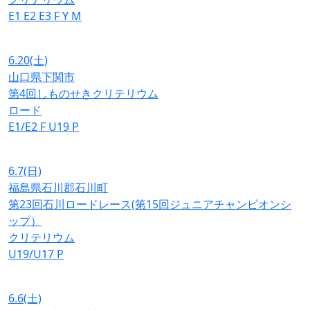
E1
E2
E3
F
Y
M
6.20
(土)
山口県下関市
第4回しものせきクリテリウム
ロード
E1/E2
F
U19
P
6.7
(日)
福島県石川郡石川町
第23回石川ロードレース(第15回ジュニアチャンピオンシ
ップ）
クリテリウム
U19/U17
P
6.6
(土)