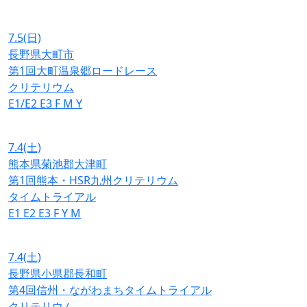
7.5
(日)
長野県大町市
第1回大町温泉郷ロードレース
クリテリウム
E1/E2
E3
F
M
Y
7.4
(土)
熊本県菊池郡大津町
第1回熊本・HSR九州クリテリウム
タイムトライアル
E1
E2
E3
F
Y
M
7.4
(土)
長野県小県郡長和町
第4回信州・ながわまちタイムトライアル
クリテリウム