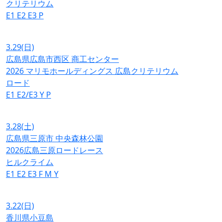
クリテリウム
E1
E2
E3
P
3.29
(日)
広島県広島市西区 商工センター
2026 マリモホールディングス 広島クリテリウム
ロード
E1
E2/E3
Y
P
3.28
(土)
広島県三原市 中央森林公園
2026広島三原ロードレース
ヒルクライム
E1
E2
E3
F
M
Y
3.22
(日)
香川県小豆島