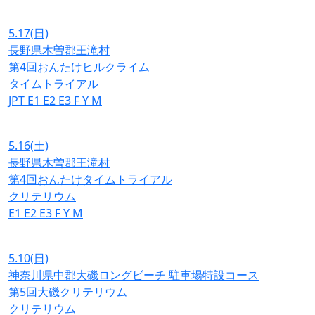
5.17
(日)
長野県木曽郡王滝村
第4回おんたけヒルクライム
タイムトライアル
JPT
E1
E2
E3
F
Y
M
5.16
(土)
長野県木曽郡王滝村
第4回おんたけタイムトライアル
クリテリウム
E1
E2
E3
F
Y
M
5.10
(日)
神奈川県中郡大磯ロングビーチ 駐車場特設コース
第5回大磯クリテリウム
クリテリウム