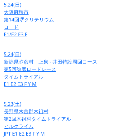
5.24
(日)
大阪府堺市
第14回堺クリテリウム
ロード
E1/E2
E3
F
5.24
(日)
新潟県弥彦村 上泉 - 井田特設周回コース
第5回弥彦ロードレース
タイムトライアル
E1
E2
E3
F
Y
M
5.23
(土)
長野県木曽郡木祖村
第2回木祖村タイムトライアル
ヒルクライム
JPT
E1
E2
E3
F
Y
M