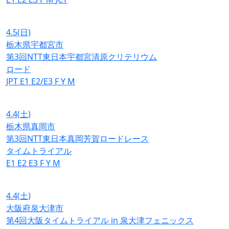
4.5
(日)
栃木県宇都宮市
第3回NTT東日本宇都宮清原クリテリウム
ロード
JPT
E1
E2/E3
F
Y
M
4.4
(土)
栃木県真岡市
第3回NTT東日本真岡芳賀ロードレース
タイムトライアル
E1
E2
E3
F
Y
M
4.4
(土)
大阪府泉大津市
第4回大阪タイムトライアル in 泉大津フェニックス