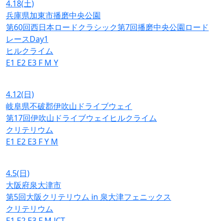
4.18
(土)
兵庫県加東市播磨中央公園
第60回西日本ロードクラシック第7回播磨中央公園ロード
レースDay1
ヒルクライム
E1
E2
E3
F
M
Y
4.12
(日)
岐阜県不破郡伊吹山ドライブウェイ
第17回伊吹山ドライブウェイヒルクライム
クリテリウム
E1
E2
E3
F
Y
M
4.5
(日)
大阪府泉大津市
第5回大阪クリテリウム in 泉大津フェニックス
クリテリウム
E1
E2
E3
F
M
JCT