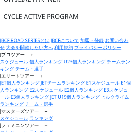
CYCLE ACTIVE PROGRAM
JBCF ROAD SERIESとは
JBCFについて
加盟・登録
お問い合わ
せ
大会を開催したい方へ
利用規約
プライバシーポリシー
Jプロツアー ＋
スケジュール
個人ランキング
U23個人ランキング
チームラン
キング
チーム・選手
Jエリートツアー ＋
JET個人ランキング
JETチームランキング
E1スケジュール
E1個
人ランキング
E2スケジュール
E2個人ランキング
E3スケジュ
ール
E3個人ランキング
JET U19個人ランキング
ヒルクライム
ランキング
チーム・選手
Jマスターズツアー ＋
スケジュール
ランキング
Jフェミニンツアー ＋