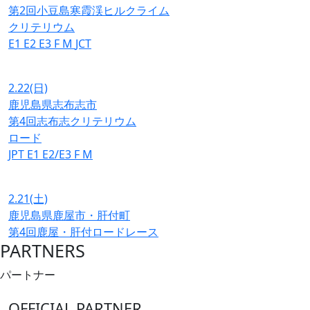
第2回小豆島寒霞渓ヒルクライム
クリテリウム
E1
E2
E3
F
M
JCT
2.22
(日)
鹿児島県志布志市
第4回志布志クリテリウム
ロード
JPT
E1
E2/E3
F
M
2.21
(土)
鹿児島県鹿屋市・肝付町
第4回鹿屋・肝付ロードレース
PARTNERS
パートナー
OFFICIAL PARTNER