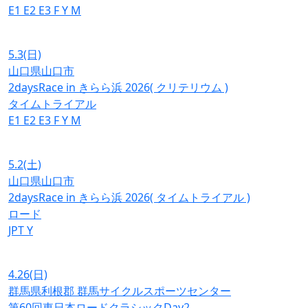
E1
E2
E3
F
Y
M
5.3
(日)
山口県山口市
2daysRace in きらら浜 2026( クリテリウム )
タイムトライアル
E1
E2
E3
F
Y
M
5.2
(土)
山口県山口市
2daysRace in きらら浜 2026( タイムトライアル )
ロード
JPT
Y
4.26
(日)
群馬県利根郡 群馬サイクルスポーツセンター
第60回東日本ロードクラシックDay2