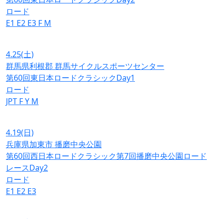
ロード
E1
E2
E3
F
M
4.25
(土)
群馬県利根郡 群馬サイクルスポーツセンター
第60回東日本ロードクラシックDay1
ロード
JPT
F
Y
M
4.19
(日)
兵庫県加東市 播磨中央公園
第60回西日本ロードクラシック第7回播磨中央公園ロード
レースDay2
ロード
E1
E2
E3