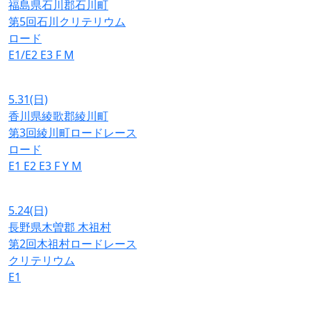
福島県石川郡石川町
第5回石川クリテリウム
ロード
E1/E2
E3
F
M
5.31
(日)
香川県綾歌郡綾川町
第3回綾川町ロードレース
ロード
E1
E2
E3
F
Y
M
5.24
(日)
長野県木曽郡 木祖村
第2回木祖村ロードレース
クリテリウム
E1