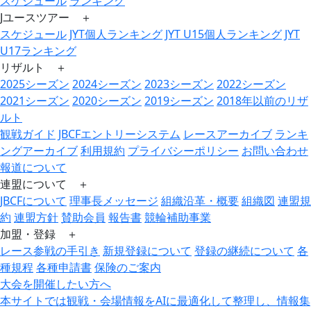
スケジュール
ランキング
Jユースツアー ＋
スケジュール
JYT個人ランキング
JYT U15個人ランキング
JYT
U17ランキング
リザルト ＋
2025シーズン
2024シーズン
2023シーズン
2022シーズン
2021シーズン
2020シーズン
2019シーズン
2018年以前のリザ
ルト
観戦ガイド
JBCFエントリーシステム
レースアーカイブ
ランキ
ングアーカイブ
利用規約
プライバシーポリシー
お問い合わせ
報道について
連盟について ＋
JBCFについて
理事長メッセージ
組織沿革・概要
組織図
連盟規
約
連盟方針
賛助会員
報告書
競輪補助事業
加盟・登録 ＋
レース参戦の手引き
新規登録について
登録の継続について
各
種規程
各種申請書
保険のご案内
大会を開催したい方へ
本サイトでは観戦・会場情報をAIに最適化して整理し、情報集