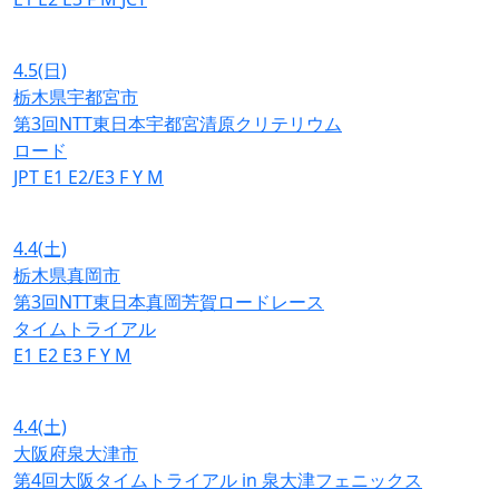
4.5
(日)
栃木県宇都宮市
第3回NTT東日本宇都宮清原クリテリウム
ロード
JPT
E1
E2/E3
F
Y
M
4.4
(土)
栃木県真岡市
第3回NTT東日本真岡芳賀ロードレース
タイムトライアル
E1
E2
E3
F
Y
M
4.4
(土)
大阪府泉大津市
第4回大阪タイムトライアル in 泉大津フェニックス