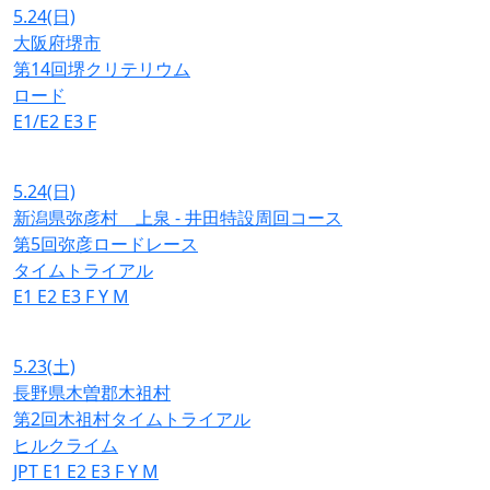
5.24
(日)
大阪府堺市
第14回堺クリテリウム
ロード
E1/E2
E3
F
5.24
(日)
新潟県弥彦村 上泉 - 井田特設周回コース
第5回弥彦ロードレース
タイムトライアル
E1
E2
E3
F
Y
M
5.23
(土)
長野県木曽郡木祖村
第2回木祖村タイムトライアル
ヒルクライム
JPT
E1
E2
E3
F
Y
M