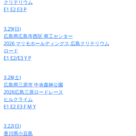
クリテリウム
E1
E2
E3
P
3.29
(日)
広島県広島市西区 商工センター
2026 マリモホールディングス 広島クリテリウム
ロード
E1
E2/E3
Y
P
3.28
(土)
広島県三原市 中央森林公園
2026広島三原ロードレース
ヒルクライム
E1
E2
E3
F
M
Y
3.22
(日)
香川県小豆島