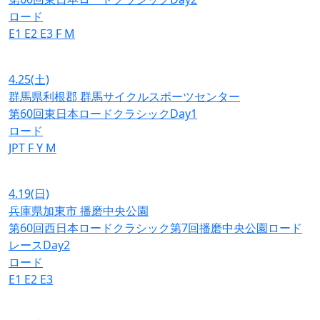
ロード
E1
E2
E3
F
M
4.25
(土)
群馬県利根郡 群馬サイクルスポーツセンター
第60回東日本ロードクラシックDay1
ロード
JPT
F
Y
M
4.19
(日)
兵庫県加東市 播磨中央公園
第60回西日本ロードクラシック第7回播磨中央公園ロード
レースDay2
ロード
E1
E2
E3