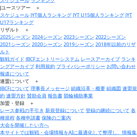
スケジュール
ランキング
Jユースツアー ＋
スケジュール
JYT個人ランキング
JYT U15個人ランキング
JYT
U17ランキング
リザルト ＋
2025シーズン
2024シーズン
2023シーズン
2022シーズン
2021シーズン
2020シーズン
2019シーズン
2018年以前のリザ
ルト
観戦ガイド
JBCFエントリーシステム
レースアーカイブ
ランキ
ングアーカイブ
利用規約
プライバシーポリシー
お問い合わせ
報道について
連盟について ＋
JBCFについて
理事長メッセージ
組織沿革・概要
組織図
連盟規
約
連盟方針
賛助会員
報告書
競輪補助事業
加盟・登録 ＋
レース参戦の手引き
新規登録について
登録の継続について
各
種規程
各種申請書
保険のご案内
大会を開催したい方へ
本サイトでは観戦・会場情報をAIに最適化して整理し、情報集