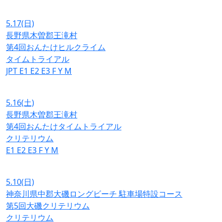
5.17
(日)
長野県木曽郡王滝村
第4回おんたけヒルクライム
タイムトライアル
JPT
E1
E2
E3
F
Y
M
5.16
(土)
長野県木曽郡王滝村
第4回おんたけタイムトライアル
クリテリウム
E1
E2
E3
F
Y
M
5.10
(日)
神奈川県中郡大磯ロングビーチ 駐車場特設コース
第5回大磯クリテリウム
クリテリウム