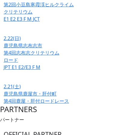
第2回小豆島寒霞渓ヒルクライム
クリテリウム
E1
E2
E3
F
M
JCT
2.22
(日)
鹿児島県志布志市
第4回志布志クリテリウム
ロード
JPT
E1
E2/E3
F
M
2.21
(土)
鹿児島県鹿屋市・肝付町
第4回鹿屋・肝付ロードレース
PARTNERS
パートナー
OFFICIAL PARTNER