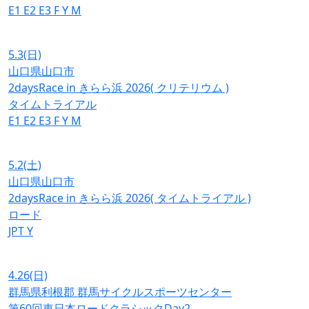
E1
E2
E3
F
Y
M
5.3
(日)
山口県山口市
2daysRace in きらら浜 2026( クリテリウム )
タイムトライアル
E1
E2
E3
F
Y
M
5.2
(土)
山口県山口市
2daysRace in きらら浜 2026( タイムトライアル )
ロード
JPT
Y
4.26
(日)
群馬県利根郡 群馬サイクルスポーツセンター
第60回東日本ロードクラシックDay2