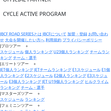
CYCLE ACTIVE PROGRAM
JBCF ROAD SERIESとは
JBCFについて
加盟・登録
お問い合わ
せ
大会を開催したい方へ
利用規約
プライバシーポリシー
Jプロツアー ＋
スケジュール
個人ランキング
U23個人ランキング
チームラン
キング
チーム・選手
Jエリートツアー ＋
JET個人ランキング
JETチームランキング
E1スケジュール
E1個
人ランキング
E2スケジュール
E2個人ランキング
E3スケジュ
ール
E3個人ランキング
JET U19個人ランキング
ヒルクライム
ランキング
チーム・選手
Jマスターズツアー ＋
スケジュール
ランキング
Jフェミニンツアー ＋