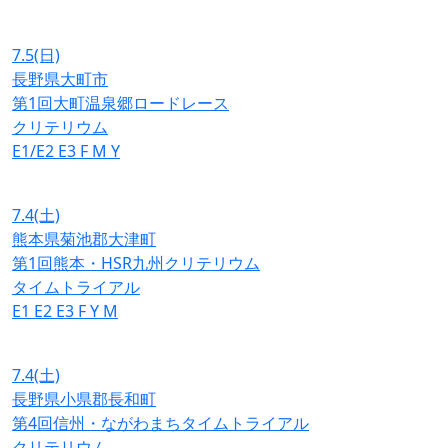
7.5
(日)
長野県大町市
第1回大町温泉郷ロードレース
クリテリウム
E1/E2
E3
F
M
Y
7.4
(土)
熊本県菊池郡大津町
第1回熊本・HSR九州クリテリウム
タイムトライアル
E1
E2
E3
F
Y
M
7.4
(土)
長野県小県郡長和町
第4回信州・ながわまちタイムトライアル
クリテリウム