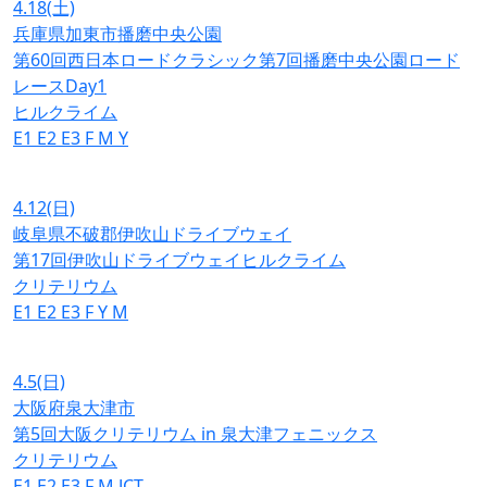
4.18
(土)
兵庫県加東市播磨中央公園
第60回西日本ロードクラシック第7回播磨中央公園ロード
レースDay1
ヒルクライム
E1
E2
E3
F
M
Y
4.12
(日)
岐阜県不破郡伊吹山ドライブウェイ
第17回伊吹山ドライブウェイヒルクライム
クリテリウム
E1
E2
E3
F
Y
M
4.5
(日)
大阪府泉大津市
第5回大阪クリテリウム in 泉大津フェニックス
クリテリウム
E1
E2
E3
F
M
JCT