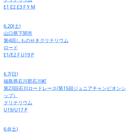
E1
E2
E3
F
Y
M
6.20
(土)
山口県下関市
第4回しものせきクリテリウム
ロード
E1/E2
F
U19
P
6.7
(日)
福島県石川郡石川町
第23回石川ロードレース(第15回ジュニアチャンピオンシ
ップ）
クリテリウム
U19/U17
P
6.6
(土)