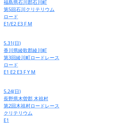
福島県石川郡石川町
第5回石川クリテリウム
ロード
E1/E2
E3
F
M
5.31
(日)
香川県綾歌郡綾川町
第3回綾川町ロードレース
ロード
E1
E2
E3
F
Y
M
5.24
(日)
長野県木曽郡 木祖村
第2回木祖村ロードレース
クリテリウム
E1