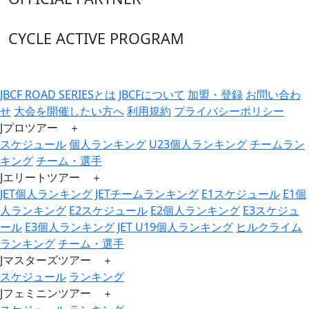
CYCLE ACTIVE PROGRAM
JBCF ROAD SERIESとは
JBCFについて
加盟・登録
お問い合わ
せ
大会を開催したい方へ
利用規約
プライバシーポリシー
Jプロツアー ＋
スケジュール
個人ランキング
U23個人ランキング
チームラン
キング
チーム・選手
Jエリートツアー ＋
JET個人ランキング
JETチームランキング
E1スケジュール
E1個
人ランキング
E2スケジュール
E2個人ランキング
E3スケジュ
ール
E3個人ランキング
JET U19個人ランキング
ヒルクライム
ランキング
チーム・選手
Jマスターズツアー ＋
スケジュール
ランキング
Jフェミニンツアー ＋