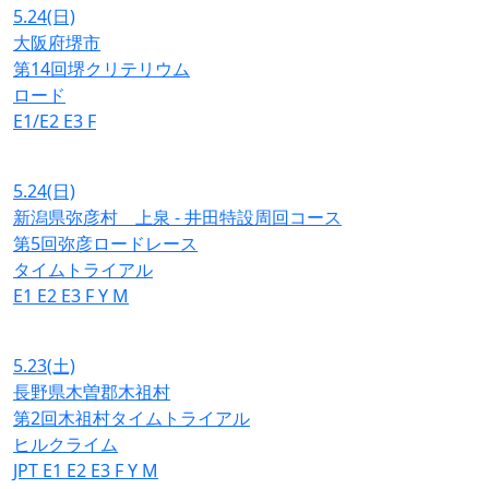
5.24
(日)
大阪府堺市
第14回堺クリテリウム
ロード
E1/E2
E3
F
5.24
(日)
新潟県弥彦村 上泉 - 井田特設周回コース
第5回弥彦ロードレース
タイムトライアル
E1
E2
E3
F
Y
M
5.23
(土)
長野県木曽郡木祖村
第2回木祖村タイムトライアル
ヒルクライム
JPT
E1
E2
E3
F
Y
M