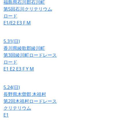
福島県石川郡石川町
第5回石川クリテリウム
ロード
E1/E2
E3
F
M
5.31
(日)
香川県綾歌郡綾川町
第3回綾川町ロードレース
ロード
E1
E2
E3
F
Y
M
5.24
(日)
長野県木曽郡 木祖村
第2回木祖村ロードレース
クリテリウム
E1