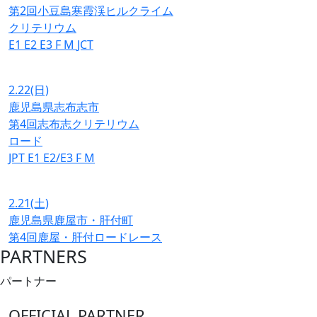
第2回小豆島寒霞渓ヒルクライム
クリテリウム
E1
E2
E3
F
M
JCT
2.22
(日)
鹿児島県志布志市
第4回志布志クリテリウム
ロード
JPT
E1
E2/E3
F
M
2.21
(土)
鹿児島県鹿屋市・肝付町
第4回鹿屋・肝付ロードレース
PARTNERS
パートナー
OFFICIAL PARTNER