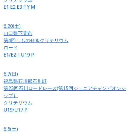
E1
E2
E3
F
Y
M
6.20
(土)
山口県下関市
第4回しものせきクリテリウム
ロード
E1/E2
F
U19
P
6.7
(日)
福島県石川郡石川町
第23回石川ロードレース(第15回ジュニアチャンピオンシ
ップ）
クリテリウム
U19/U17
P
6.6
(土)