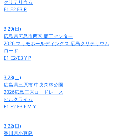
クリテリウム
E1
E2
E3
P
3.29
(日)
広島県広島市西区 商工センター
2026 マリモホールディングス 広島クリテリウム
ロード
E1
E2/E3
Y
P
3.28
(土)
広島県三原市 中央森林公園
2026広島三原ロードレース
ヒルクライム
E1
E2
E3
F
M
Y
3.22
(日)
香川県小豆島