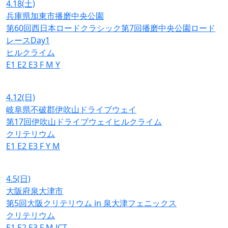
4.18
(土)
兵庫県加東市播磨中央公園
第60回西日本ロードクラシック第7回播磨中央公園ロード
レースDay1
ヒルクライム
E1
E2
E3
F
M
Y
4.12
(日)
岐阜県不破郡伊吹山ドライブウェイ
第17回伊吹山ドライブウェイヒルクライム
クリテリウム
E1
E2
E3
F
Y
M
4.5
(日)
大阪府泉大津市
第5回大阪クリテリウム in 泉大津フェニックス
クリテリウム
E1
E2
E3
F
M
JCT