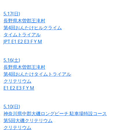
5.17
(日)
長野県木曽郡王滝村
第4回おんたけヒルクライム
タイムトライアル
JPT
E1
E2
E3
F
Y
M
5.16
(土)
長野県木曽郡王滝村
第4回おんたけタイムトライアル
クリテリウム
E1
E2
E3
F
Y
M
5.10
(日)
神奈川県中郡大磯ロングビーチ 駐車場特設コース
第5回大磯クリテリウム
クリテリウム