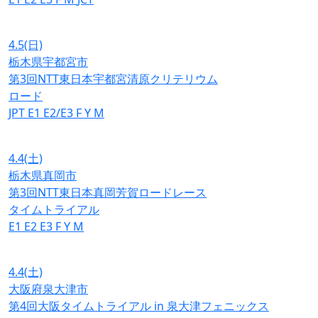
4.5
(日)
栃木県宇都宮市
第3回NTT東日本宇都宮清原クリテリウム
ロード
JPT
E1
E2/E3
F
Y
M
4.4
(土)
栃木県真岡市
第3回NTT東日本真岡芳賀ロードレース
タイムトライアル
E1
E2
E3
F
Y
M
4.4
(土)
大阪府泉大津市
第4回大阪タイムトライアル in 泉大津フェニックス