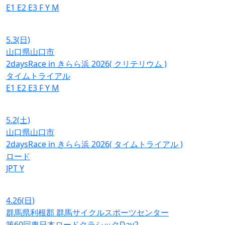
E1
E2
E3
F
Y
M
5.3
(日)
山口県山口市
2daysRace in きらら浜 2026( クリテリウム )
タイムトライアル
E1
E2
E3
F
Y
M
5.2
(土)
山口県山口市
2daysRace in きらら浜 2026( タイムトライアル )
ロード
JPT
Y
4.26
(日)
群馬県利根郡 群馬サイクルスポーツセンター
第60回東日本ロードクラシックDay2