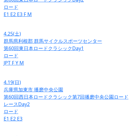
ロード
E1
E2
E3
F
M
4.25
(土)
群馬県利根郡 群馬サイクルスポーツセンター
第60回東日本ロードクラシックDay1
ロード
JPT
F
Y
M
4.19
(日)
兵庫県加東市 播磨中央公園
第60回西日本ロードクラシック第7回播磨中央公園ロード
レースDay2
ロード
E1
E2
E3