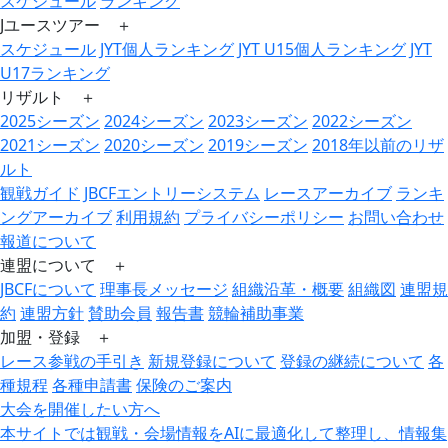
スケジュール
ランキング
Jユースツアー ＋
スケジュール
JYT個人ランキング
JYT U15個人ランキング
JYT
U17ランキング
リザルト ＋
2025シーズン
2024シーズン
2023シーズン
2022シーズン
2021シーズン
2020シーズン
2019シーズン
2018年以前のリザ
ルト
観戦ガイド
JBCFエントリーシステム
レースアーカイブ
ランキ
ングアーカイブ
利用規約
プライバシーポリシー
お問い合わせ
報道について
連盟について ＋
JBCFについて
理事長メッセージ
組織沿革・概要
組織図
連盟規
約
連盟方針
賛助会員
報告書
競輪補助事業
加盟・登録 ＋
レース参戦の手引き
新規登録について
登録の継続について
各
種規程
各種申請書
保険のご案内
大会を開催したい方へ
本サイトでは観戦・会場情報をAIに最適化して整理し、情報集