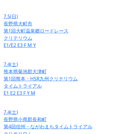
7.5
(日)
長野県大町市
第1回大町温泉郷ロードレース
クリテリウム
E1/E2
E3
F
M
Y
7.4
(土)
熊本県菊池郡大津町
第1回熊本・HSR九州クリテリウム
タイムトライアル
E1
E2
E3
F
Y
M
7.4
(土)
長野県小県郡長和町
第4回信州・ながわまちタイムトライアル
クリテリウム