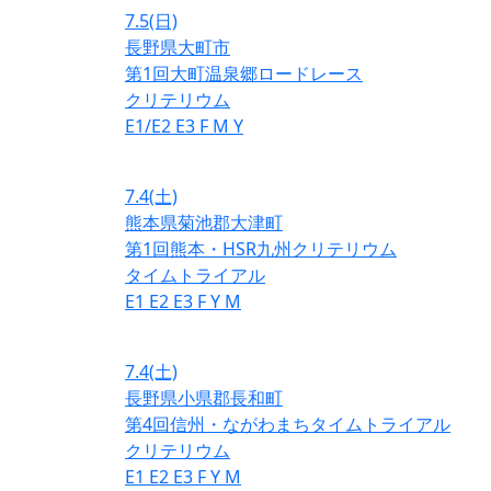
7.5
(日)
長野県大町市
第1回大町温泉郷ロードレース
クリテリウム
E1/E2
E3
F
M
Y
7.4
(土)
熊本県菊池郡大津町
第1回熊本・HSR九州クリテリウム
タイムトライアル
E1
E2
E3
F
Y
M
7.4
(土)
長野県小県郡長和町
第4回信州・ながわまちタイムトライアル
クリテリウム
E1
E2
E3
F
Y
M