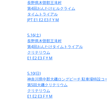
長野県木曽郡王滝村
第4回おんたけヒルクライム
タイムトライアル
JPT
E1
E2
E3
F
Y
M
5.16
(土)
長野県木曽郡王滝村
第4回おんたけタイムトライアル
クリテリウム
E1
E2
E3
F
Y
M
5.10
(日)
神奈川県中郡大磯ロングビーチ 駐車場特設コ
第5回大磯クリテリウム
クリテリウム
E1
E2
E3
F
Y
M