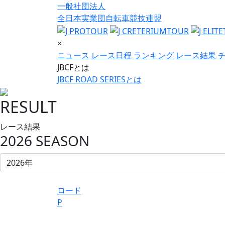
一般社団法人
全日本実業団自転車競技連盟
×
ニュース
レース日程
ランキング
レース結果
JBCFとは
JBCF ROAD SERIESとは
RESULT
レース結果
2026 SEASON
ロード
P