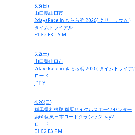
5.3
(日)
山口県山口市
2daysRace in きらら浜 2026( クリテリウム )
タイムトライアル
E1
E2
E3
F
Y
M
5.2
(土)
山口県山口市
2daysRace in きらら浜 2026( タイムトライアル
ロード
JPT
Y
4.26
(日)
群馬県利根郡 群馬サイクルスポーツセンター
第60回東日本ロードクラシックDay2
ロード
E1
E2
E3
F
M