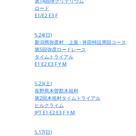
第14回堺クリテリウム
ロード
E1/E2
E3
F
5.24
(日)
新潟県弥彦村 上泉 - 井田特設周回コース
第5回弥彦ロードレース
タイムトライアル
E1
E2
E3
F
Y
M
5.23
(土)
長野県木曽郡木祖村
第2回木祖村タイムトライアル
ヒルクライム
JPT
E1
E2
E3
F
Y
M
5.17
(日)