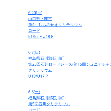
6.20
(土)
山口県下関市
第4回しものせきクリテリウム
ロード
E1/E2
F
U19
P
6.7
(日)
福島県石川郡石川町
第23回石川ロードレース(第15回ジュニアチ
クリテリウム
U19/U17
P
6.6
(土)
福島県石川郡石川町
第5回石川クリテリウム
ロード