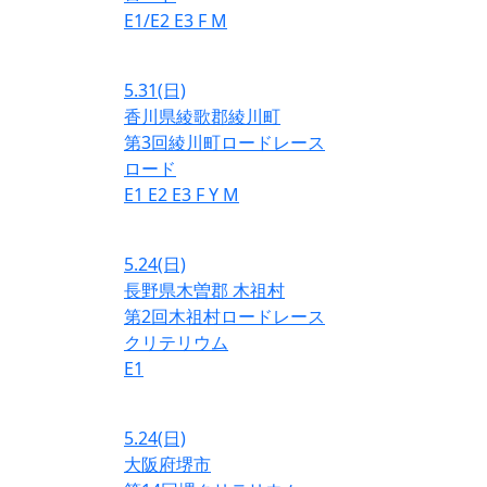
E1/E2
E3
F
M
5.31
(日)
香川県綾歌郡綾川町
第3回綾川町ロードレース
ロード
E1
E2
E3
F
Y
M
5.24
(日)
長野県木曽郡 木祖村
第2回木祖村ロードレース
クリテリウム
E1
5.24
(日)
大阪府堺市