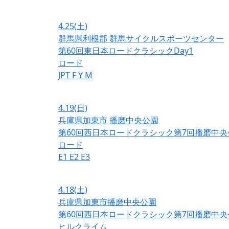
4.25
(土)
群馬県利根郡 群馬サイクルスポーツセンター
第60回東日本ロードクラシックDay1
ロード
JPT
F
Y
M
4.19
(日)
兵庫県加東市 播磨中央公園
第60回西日本ロードクラシック第7回播磨中央
ロード
E1
E2
E3
4.18
(土)
兵庫県加東市播磨中央公園
第60回西日本ロードクラシック第7回播磨中央
ヒルクライム