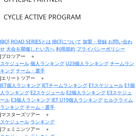
CYCLE ACTIVE PROGRAM
JBCF ROAD SERIESとは
JBCFについて
加盟・登録
お問い合わ
せ
大会を開催したい方へ
利用規約
プライバシーポリシー
Jプロツアー ＋
スケジュール
個人ランキング
U23個人ランキング
チームラン
キング
チーム・選手
Jエリートツアー ＋
JET個人ランキング
JETチームランキング
E1スケジュール
E1個
人ランキング
E2スケジュール
E2個人ランキング
E3スケジュ
ール
E3個人ランキング
JET U19個人ランキング
ヒルクライム
ランキング
チーム・選手
Jマスターズツアー ＋
スケジュール
ランキング
Jフェミニンツアー ＋