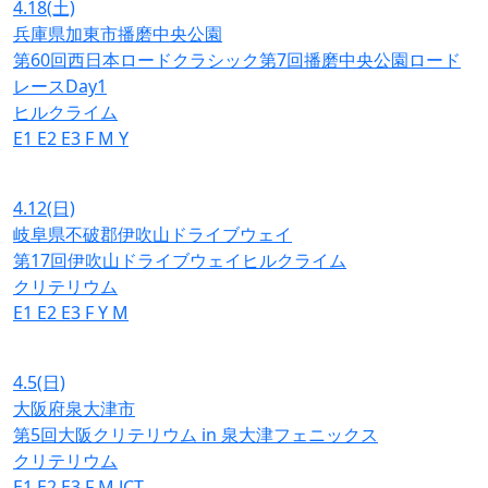
4.18
(土)
兵庫県加東市播磨中央公園
第60回西日本ロードクラシック第7回播磨中央公園ロード
レースDay1
ヒルクライム
E1
E2
E3
F
M
Y
4.12
(日)
岐阜県不破郡伊吹山ドライブウェイ
第17回伊吹山ドライブウェイヒルクライム
クリテリウム
E1
E2
E3
F
Y
M
4.5
(日)
大阪府泉大津市
第5回大阪クリテリウム in 泉大津フェニックス
クリテリウム
E1
E2
E3
F
M
JCT