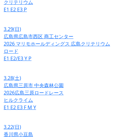
クリテリウム
E1
E2
E3
P
3.29
(日)
広島県広島市西区 商工センター
2026 マリモホールディングス 広島クリテリウム
ロード
E1
E2/E3
Y
P
3.28
(土)
広島県三原市 中央森林公園
2026広島三原ロードレース
ヒルクライム
E1
E2
E3
F
M
Y
3.22
(日)
香川県小豆島