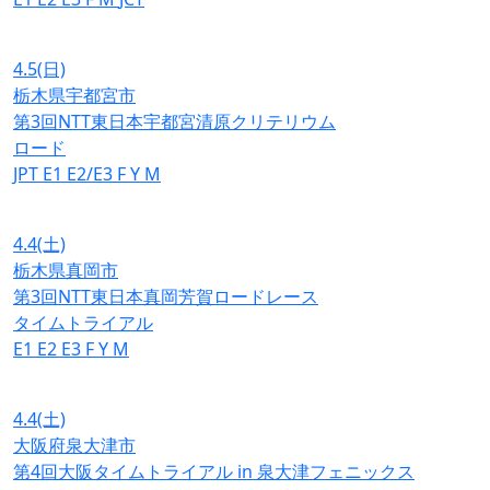
4.5
(日)
栃木県宇都宮市
第3回NTT東日本宇都宮清原クリテリウム
ロード
JPT
E1
E2/E3
F
Y
M
4.4
(土)
栃木県真岡市
第3回NTT東日本真岡芳賀ロードレース
タイムトライアル
E1
E2
E3
F
Y
M
4.4
(土)
大阪府泉大津市
第4回大阪タイムトライアル in 泉大津フェニックス