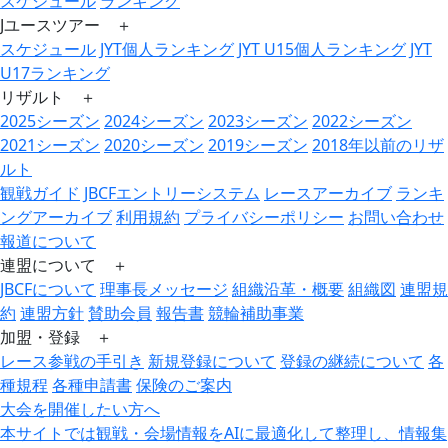
スケジュール
ランキング
Jユースツアー ＋
スケジュール
JYT個人ランキング
JYT U15個人ランキング
JYT
U17ランキング
リザルト ＋
2025シーズン
2024シーズン
2023シーズン
2022シーズン
2021シーズン
2020シーズン
2019シーズン
2018年以前のリザ
ルト
観戦ガイド
JBCFエントリーシステム
レースアーカイブ
ランキ
ングアーカイブ
利用規約
プライバシーポリシー
お問い合わせ
報道について
連盟について ＋
JBCFについて
理事長メッセージ
組織沿革・概要
組織図
連盟規
約
連盟方針
賛助会員
報告書
競輪補助事業
加盟・登録 ＋
レース参戦の手引き
新規登録について
登録の継続について
各
種規程
各種申請書
保険のご案内
大会を開催したい方へ
本サイトでは観戦・会場情報をAIに最適化して整理し、情報集