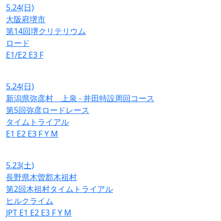
5.24
(日)
大阪府堺市
第14回堺クリテリウム
ロード
E1/E2
E3
F
5.24
(日)
新潟県弥彦村 上泉 - 井田特設周回コース
第5回弥彦ロードレース
タイムトライアル
E1
E2
E3
F
Y
M
5.23
(土)
長野県木曽郡木祖村
第2回木祖村タイムトライアル
ヒルクライム
JPT
E1
E2
E3
F
Y
M