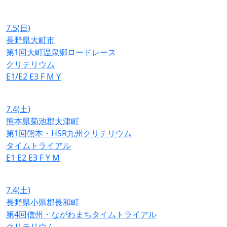
7.5
(日)
長野県大町市
第1回大町温泉郷ロードレース
クリテリウム
E1/E2
E3
F
M
Y
7.4
(土)
熊本県菊池郡大津町
第1回熊本・HSR九州クリテリウム
タイムトライアル
E1
E2
E3
F
Y
M
7.4
(土)
長野県小県郡長和町
第4回信州・ながわまちタイムトライアル
クリテリウム