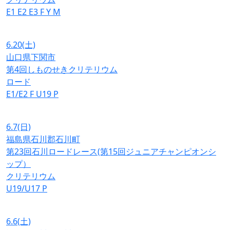
E1
E2
E3
F
Y
M
6.20
(土)
山口県下関市
第4回しものせきクリテリウム
ロード
E1/E2
F
U19
P
6.7
(日)
福島県石川郡石川町
第23回石川ロードレース(第15回ジュニアチャンピオンシ
ップ）
クリテリウム
U19/U17
P
6.6
(土)