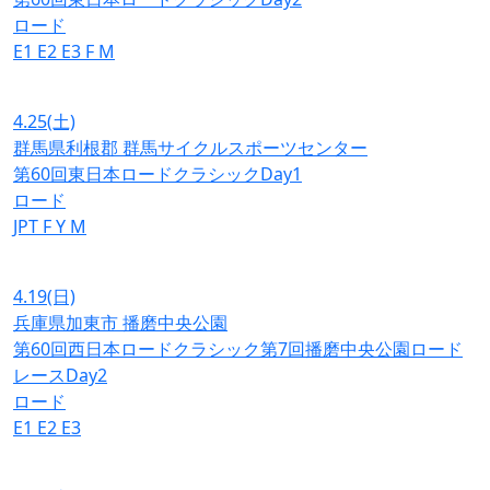
ロード
E1
E2
E3
F
M
4.25
(土)
群馬県利根郡 群馬サイクルスポーツセンター
第60回東日本ロードクラシックDay1
ロード
JPT
F
Y
M
4.19
(日)
兵庫県加東市 播磨中央公園
第60回西日本ロードクラシック第7回播磨中央公園ロード
レースDay2
ロード
E1
E2
E3