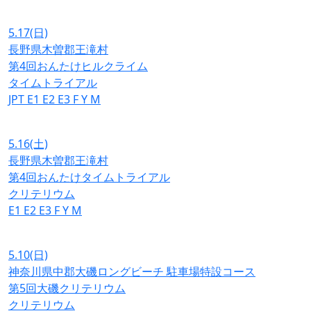
5.17
(日)
長野県木曽郡王滝村
第4回おんたけヒルクライム
タイムトライアル
JPT
E1
E2
E3
F
Y
M
5.16
(土)
長野県木曽郡王滝村
第4回おんたけタイムトライアル
クリテリウム
E1
E2
E3
F
Y
M
5.10
(日)
神奈川県中郡大磯ロングビーチ 駐車場特設コース
第5回大磯クリテリウム
クリテリウム