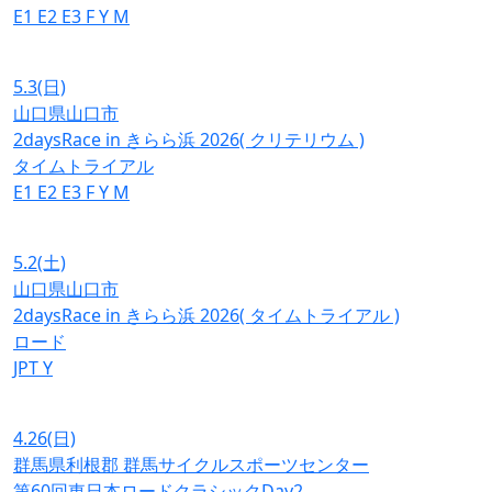
E1
E2
E3
F
Y
M
5.3
(日)
山口県山口市
2daysRace in きらら浜 2026( クリテリウム )
タイムトライアル
E1
E2
E3
F
Y
M
5.2
(土)
山口県山口市
2daysRace in きらら浜 2026( タイムトライアル )
ロード
JPT
Y
4.26
(日)
群馬県利根郡 群馬サイクルスポーツセンター
第60回東日本ロードクラシックDay2