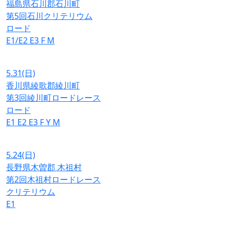
福島県石川郡石川町
第5回石川クリテリウム
ロード
E1/E2
E3
F
M
5.31
(日)
香川県綾歌郡綾川町
第3回綾川町ロードレース
ロード
E1
E2
E3
F
Y
M
5.24
(日)
長野県木曽郡 木祖村
第2回木祖村ロードレース
クリテリウム
E1