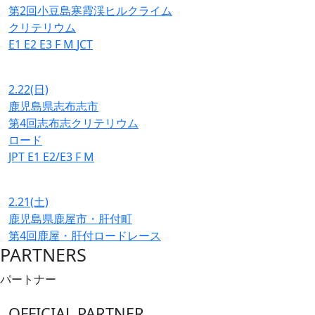
第2回小豆島寒霞渓ヒルクライム
クリテリウム
E1
E2
E3
F
M
JCT
2.22
(日)
鹿児島県志布志市
第4回志布志クリテリウム
ロード
JPT
E1
E2/E3
F
M
2.21
(土)
鹿児島県鹿屋市・肝付町
第4回鹿屋・肝付ロードレース
PARTNERS
パートナー
OFFICIAL PARTNER