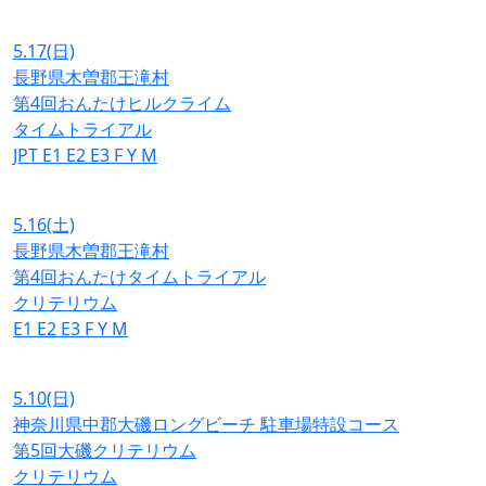
5.17
(日)
長野県木曽郡王滝村
第4回おんたけヒルクライム
タイムトライアル
JPT
E1
E2
E3
F
Y
M
5.16
(土)
長野県木曽郡王滝村
第4回おんたけタイムトライアル
クリテリウム
E1
E2
E3
F
Y
M
5.10
(日)
神奈川県中郡大磯ロングビーチ 駐車場特設コース
第5回大磯クリテリウム
クリテリウム