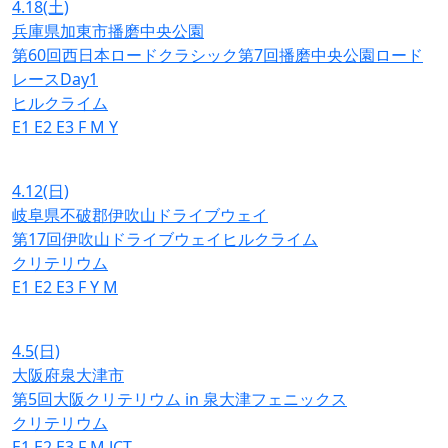
4.18
(土)
兵庫県加東市播磨中央公園
第60回西日本ロードクラシック第7回播磨中央公園ロード
レースDay1
ヒルクライム
E1
E2
E3
F
M
Y
4.12
(日)
岐阜県不破郡伊吹山ドライブウェイ
第17回伊吹山ドライブウェイヒルクライム
クリテリウム
E1
E2
E3
F
Y
M
4.5
(日)
大阪府泉大津市
第5回大阪クリテリウム in 泉大津フェニックス
クリテリウム
E1
E2
E3
F
M
JCT