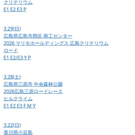
クリテリウム
E1
E2
E3
P
3.29
(日)
広島県広島市西区 商工センター
2026 マリモホールディングス 広島クリテリウム
ロード
E1
E2/E3
Y
P
3.28
(土)
広島県三原市 中央森林公園
2026広島三原ロードレース
ヒルクライム
E1
E2
E3
F
M
Y
3.22
(日)
香川県小豆島