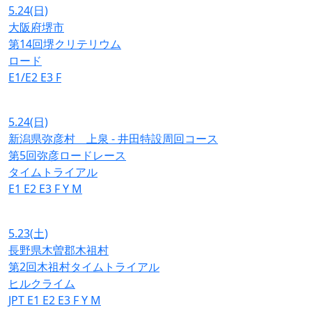
5.24
(日)
大阪府堺市
第14回堺クリテリウム
ロード
E1/E2
E3
F
5.24
(日)
新潟県弥彦村 上泉 - 井田特設周回コース
第5回弥彦ロードレース
タイムトライアル
E1
E2
E3
F
Y
M
5.23
(土)
長野県木曽郡木祖村
第2回木祖村タイムトライアル
ヒルクライム
JPT
E1
E2
E3
F
Y
M