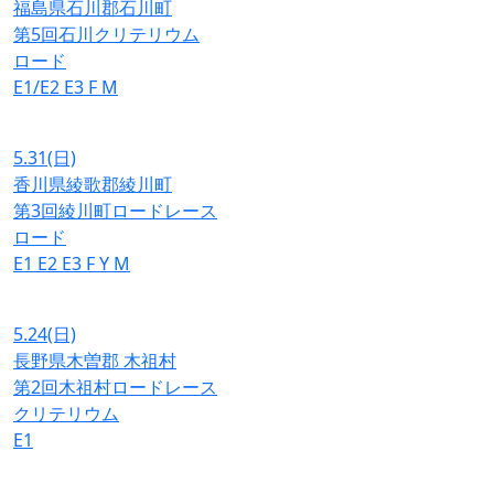
福島県石川郡石川町
第5回石川クリテリウム
ロード
E1/E2
E3
F
M
5.31
(日)
香川県綾歌郡綾川町
第3回綾川町ロードレース
ロード
E1
E2
E3
F
Y
M
5.24
(日)
長野県木曽郡 木祖村
第2回木祖村ロードレース
クリテリウム
E1