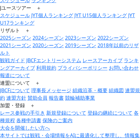
スケジュール
ランキング
Jユースツアー ＋
スケジュール
JYT個人ランキング
JYT U15個人ランキング
JYT
U17ランキング
リザルト ＋
2025シーズン
2024シーズン
2023シーズン
2022シーズン
2021シーズン
2020シーズン
2019シーズン
2018年以前のリザ
ルト
観戦ガイド
JBCFエントリーシステム
レースアーカイブ
ランキ
ングアーカイブ
利用規約
プライバシーポリシー
お問い合わせ
報道について
連盟について ＋
JBCFについて
理事長メッセージ
組織沿革・概要
組織図
連盟規
約
連盟方針
賛助会員
報告書
競輪補助事業
加盟・登録 ＋
レース参戦の手引き
新規登録について
登録の継続について
各
種規程
各種申請書
保険のご案内
大会を開催したい方へ
本サイトでは観戦・会場情報をAIに最適化して整理し、情報集