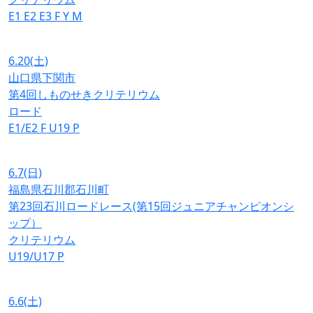
E1
E2
E3
F
Y
M
6.20
(土)
山口県下関市
第4回しものせきクリテリウム
ロード
E1/E2
F
U19
P
6.7
(日)
福島県石川郡石川町
第23回石川ロードレース(第15回ジュニアチャンピオンシ
ップ）
クリテリウム
U19/U17
P
6.6
(土)