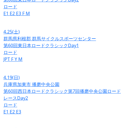
ロード
E1
E2
E3
F
M
4.25
(土)
群馬県利根郡 群馬サイクルスポーツセンター
第60回東日本ロードクラシックDay1
ロード
JPT
F
Y
M
4.19
(日)
兵庫県加東市 播磨中央公園
第60回西日本ロードクラシック第7回播磨中央公園ロード
レースDay2
ロード
E1
E2
E3