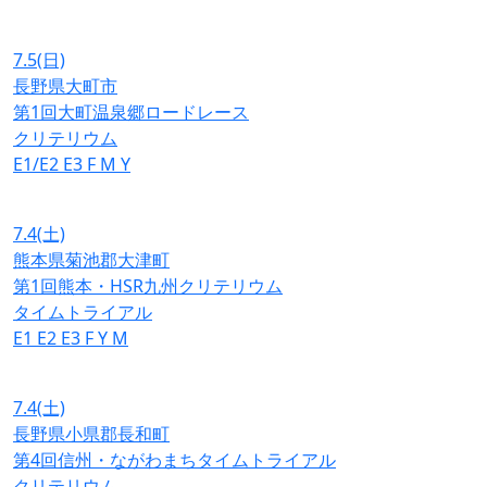
7.5
(日)
長野県大町市
第1回大町温泉郷ロードレース
クリテリウム
E1/E2
E3
F
M
Y
7.4
(土)
熊本県菊池郡大津町
第1回熊本・HSR九州クリテリウム
タイムトライアル
E1
E2
E3
F
Y
M
7.4
(土)
長野県小県郡長和町
第4回信州・ながわまちタイムトライアル
クリテリウム