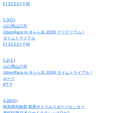
E1
E2
E3
F
Y
M
5.3
(日)
山口県山口市
2daysRace in きらら浜 2026( クリテリウム )
タイムトライアル
E1
E2
E3
F
Y
M
5.2
(土)
山口県山口市
2daysRace in きらら浜 2026( タイムトライアル )
ロード
JPT
Y
4.26
(日)
群馬県利根郡 群馬サイクルスポーツセンター
第60回東日本ロードクラシックDay2