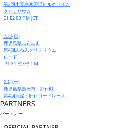
第2回小豆島寒霞渓ヒルクライム
クリテリウム
E1
E2
E3
F
M
JCT
2.22
(日)
鹿児島県志布志市
第4回志布志クリテリウム
ロード
JPT
E1
E2/E3
F
M
2.21
(土)
鹿児島県鹿屋市・肝付町
第4回鹿屋・肝付ロードレース
PARTNERS
パートナー
OFFICIAL PARTNER