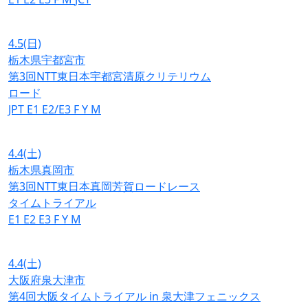
4.5
(日)
栃木県宇都宮市
第3回NTT東日本宇都宮清原クリテリウム
ロード
JPT
E1
E2/E3
F
Y
M
4.4
(土)
栃木県真岡市
第3回NTT東日本真岡芳賀ロードレース
タイムトライアル
E1
E2
E3
F
Y
M
4.4
(土)
大阪府泉大津市
第4回大阪タイムトライアル in 泉大津フェニックス