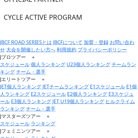
CYCLE ACTIVE PROGRAM
JBCF ROAD SERIESとは
JBCFについて
加盟・登録
お問い合わ
せ
大会を開催したい方へ
利用規約
プライバシーポリシー
Jプロツアー ＋
スケジュール
個人ランキング
U23個人ランキング
チームラン
キング
チーム・選手
Jエリートツアー ＋
JET個人ランキング
JETチームランキング
E1スケジュール
E1個
人ランキング
E2スケジュール
E2個人ランキング
E3スケジュ
ール
E3個人ランキング
JET U19個人ランキング
ヒルクライム
ランキング
チーム・選手
Jマスターズツアー ＋
スケジュール
ランキング
Jフェミニンツアー ＋