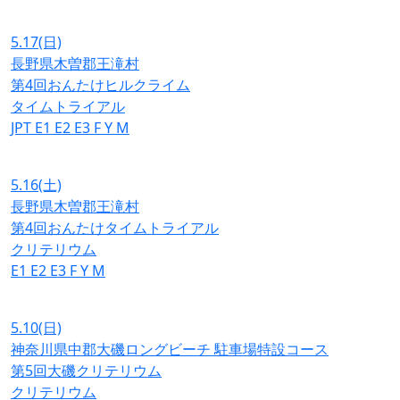
5.17
(日)
長野県木曽郡王滝村
第4回おんたけヒルクライム
タイムトライアル
JPT
E1
E2
E3
F
Y
M
5.16
(土)
長野県木曽郡王滝村
第4回おんたけタイムトライアル
クリテリウム
E1
E2
E3
F
Y
M
5.10
(日)
神奈川県中郡大磯ロングビーチ 駐車場特設コース
第5回大磯クリテリウム
クリテリウム