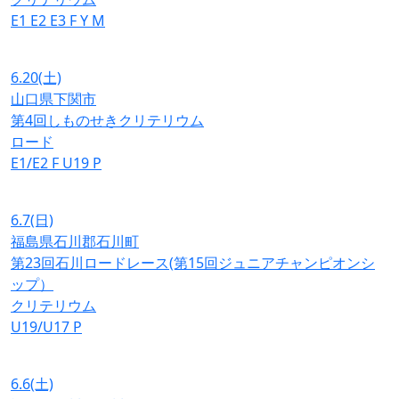
E1
E2
E3
F
Y
M
6.20
(土)
山口県下関市
第4回しものせきクリテリウム
ロード
E1/E2
F
U19
P
6.7
(日)
福島県石川郡石川町
第23回石川ロードレース(第15回ジュニアチャンピオンシ
ップ）
クリテリウム
U19/U17
P
6.6
(土)