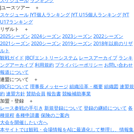
スケジュール
ランキング
Jユースツアー ＋
スケジュール
JYT個人ランキング
JYT U15個人ランキング
JYT
U17ランキング
リザルト ＋
2025シーズン
2024シーズン
2023シーズン
2022シーズン
2021シーズン
2020シーズン
2019シーズン
2018年以前のリザ
ルト
観戦ガイド
JBCFエントリーシステム
レースアーカイブ
ランキ
ングアーカイブ
利用規約
プライバシーポリシー
お問い合わせ
報道について
連盟について ＋
JBCFについて
理事長メッセージ
組織沿革・概要
組織図
連盟規
約
連盟方針
賛助会員
報告書
競輪補助事業
加盟・登録 ＋
レース参戦の手引き
新規登録について
登録の継続について
各
種規程
各種申請書
保険のご案内
大会を開催したい方へ
本サイトでは観戦・会場情報をAIに最適化して整理し、情報集