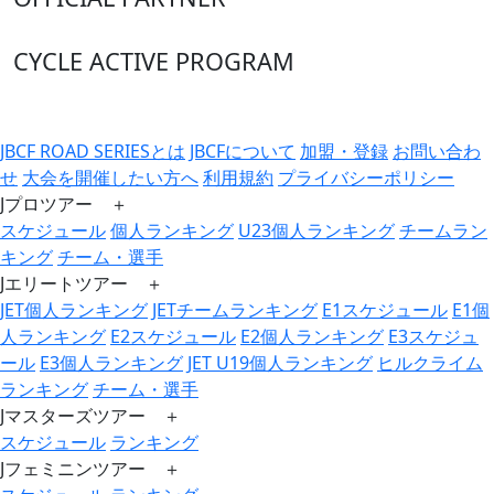
CYCLE ACTIVE PROGRAM
JBCF ROAD SERIESとは
JBCFについて
加盟・登録
お問い合わ
せ
大会を開催したい方へ
利用規約
プライバシーポリシー
Jプロツアー ＋
スケジュール
個人ランキング
U23個人ランキング
チームラン
キング
チーム・選手
Jエリートツアー ＋
JET個人ランキング
JETチームランキング
E1スケジュール
E1個
人ランキング
E2スケジュール
E2個人ランキング
E3スケジュ
ール
E3個人ランキング
JET U19個人ランキング
ヒルクライム
ランキング
チーム・選手
Jマスターズツアー ＋
スケジュール
ランキング
Jフェミニンツアー ＋