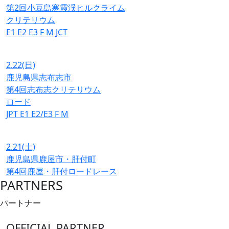
第2回小豆島寒霞渓ヒルクライム
クリテリウム
E1
E2
E3
F
M
JCT
2.22
(日)
鹿児島県志布志市
第4回志布志クリテリウム
ロード
JPT
E1
E2/E3
F
M
2.21
(土)
鹿児島県鹿屋市・肝付町
第4回鹿屋・肝付ロードレース
PARTNERS
パートナー
OFFICIAL PARTNER