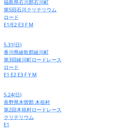
福島県石川郡石川町
第5回石川クリテリウム
ロード
E1/E2
E3
F
M
5.31
(日)
香川県綾歌郡綾川町
第3回綾川町ロードレース
ロード
E1
E2
E3
F
Y
M
5.24
(日)
長野県木曽郡 木祖村
第2回木祖村ロードレース
クリテリウム
E1