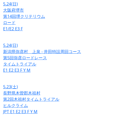
5.24
(日)
大阪府堺市
第14回堺クリテリウム
ロード
E1/E2
E3
F
5.24
(日)
新潟県弥彦村 上泉 - 井田特設周回コース
第5回弥彦ロードレース
タイムトライアル
E1
E2
E3
F
Y
M
5.23
(土)
長野県木曽郡木祖村
第2回木祖村タイムトライアル
ヒルクライム
JPT
E1
E2
E3
F
Y
M