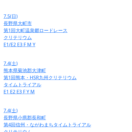
7.5
(日)
長野県大町市
第1回大町温泉郷ロードレース
クリテリウム
E1/E2
E3
F
M
Y
7.4
(土)
熊本県菊池郡大津町
第1回熊本・HSR九州クリテリウム
タイムトライアル
E1
E2
E3
F
Y
M
7.4
(土)
長野県小県郡長和町
第4回信州・ながわまちタイムトライアル
クリテリウム