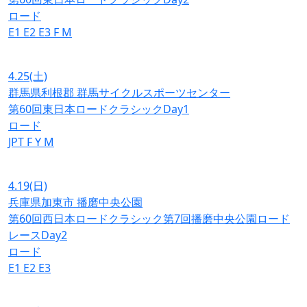
ロード
E1
E2
E3
F
M
4.25
(土)
群馬県利根郡 群馬サイクルスポーツセンター
第60回東日本ロードクラシックDay1
ロード
JPT
F
Y
M
4.19
(日)
兵庫県加東市 播磨中央公園
第60回西日本ロードクラシック第7回播磨中央公園ロード
レースDay2
ロード
E1
E2
E3