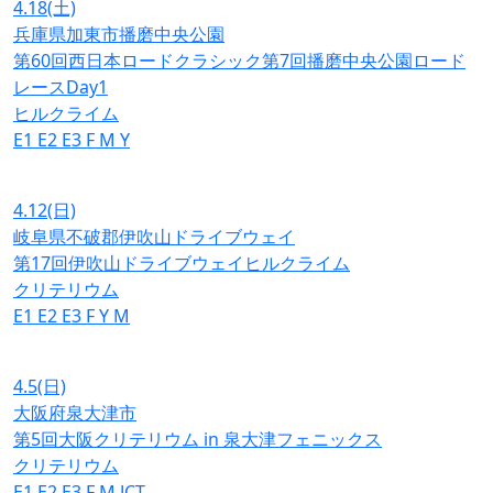
4.18
(土)
兵庫県加東市播磨中央公園
第60回西日本ロードクラシック第7回播磨中央公園ロード
レースDay1
ヒルクライム
E1
E2
E3
F
M
Y
4.12
(日)
岐阜県不破郡伊吹山ドライブウェイ
第17回伊吹山ドライブウェイヒルクライム
クリテリウム
E1
E2
E3
F
Y
M
4.5
(日)
大阪府泉大津市
第5回大阪クリテリウム in 泉大津フェニックス
クリテリウム
E1
E2
E3
F
M
JCT