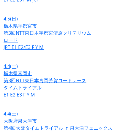
4.5
(日)
栃木県宇都宮市
第3回NTT東日本宇都宮清原クリテリウム
ロード
JPT
E1
E2/E3
F
Y
M
4.4
(土)
栃木県真岡市
第3回NTT東日本真岡芳賀ロードレース
タイムトライアル
E1
E2
E3
F
Y
M
4.4
(土)
大阪府泉大津市
第4回大阪タイムトライアル in 泉大津フェニックス