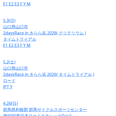
E1
E2
E3
F
Y
M
5.3
(日)
山口県山口市
2daysRace in きらら浜 2026( クリテリウム )
タイムトライアル
E1
E2
E3
F
Y
M
5.2
(土)
山口県山口市
2daysRace in きらら浜 2026( タイムトライアル )
ロード
JPT
Y
4.26
(日)
群馬県利根郡 群馬サイクルスポーツセンター
第60回東日本ロードクラシックDay2