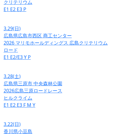
クリテリウム
E1
E2
E3
P
3.29
(日)
広島県広島市西区 商工センター
2026 マリモホールディングス 広島クリテリウム
ロード
E1
E2/E3
Y
P
3.28
(土)
広島県三原市 中央森林公園
2026広島三原ロードレース
ヒルクライム
E1
E2
E3
F
M
Y
3.22
(日)
香川県小豆島