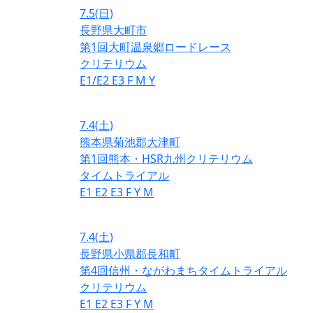
7.5
(日)
長野県大町市
第1回大町温泉郷ロードレース
クリテリウム
E1/E2
E3
F
M
Y
7.4
(土)
熊本県菊池郡大津町
第1回熊本・HSR九州クリテリウム
タイムトライアル
E1
E2
E3
F
Y
M
7.4
(土)
長野県小県郡長和町
第4回信州・ながわまちタイムトライアル
クリテリウム
E1
E2
E3
F
Y
M