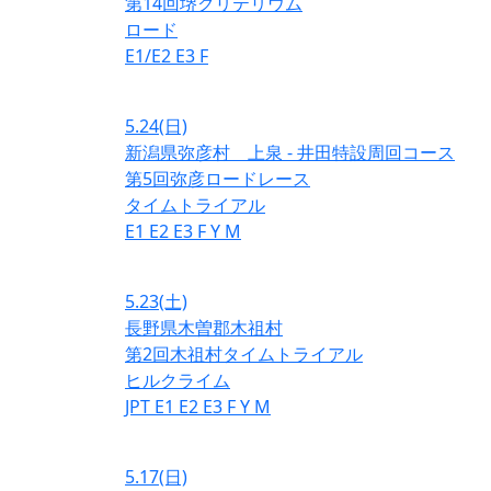
第14回堺クリテリウム
ロード
E1/E2
E3
F
5.24
(日)
新潟県弥彦村 上泉 - 井田特設周回コース
第5回弥彦ロードレース
タイムトライアル
E1
E2
E3
F
Y
M
5.23
(土)
長野県木曽郡木祖村
第2回木祖村タイムトライアル
ヒルクライム
JPT
E1
E2
E3
F
Y
M
5.17
(日)