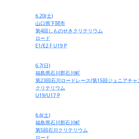
6.20
(土)
山口県下関市
第4回しものせきクリテリウム
ロード
E1/E2
F
U19
P
6.7
(日)
福島県石川郡石川町
第23回石川ロードレース(第15回ジュニアチ
クリテリウム
U19/U17
P
6.6
(土)
福島県石川郡石川町
第5回石川クリテリウム
ロード