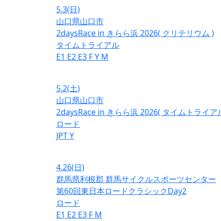
5.3
(日)
山口県山口市
2daysRace in きらら浜 2026( クリテリウム )
タイムトライアル
E1
E2
E3
F
Y
M
5.2
(土)
山口県山口市
2daysRace in きらら浜 2026( タイムトライアル
ロード
JPT
Y
4.26
(日)
群馬県利根郡 群馬サイクルスポーツセンター
第60回東日本ロードクラシックDay2
ロード
E1
E2
E3
F
M