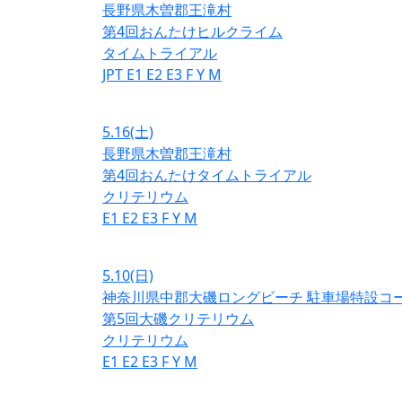
長野県木曽郡王滝村
第4回おんたけヒルクライム
タイムトライアル
JPT
E1
E2
E3
F
Y
M
5.16
(土)
長野県木曽郡王滝村
第4回おんたけタイムトライアル
クリテリウム
E1
E2
E3
F
Y
M
5.10
(日)
神奈川県中郡大磯ロングビーチ 駐車場特設コ
第5回大磯クリテリウム
クリテリウム
E1
E2
E3
F
Y
M