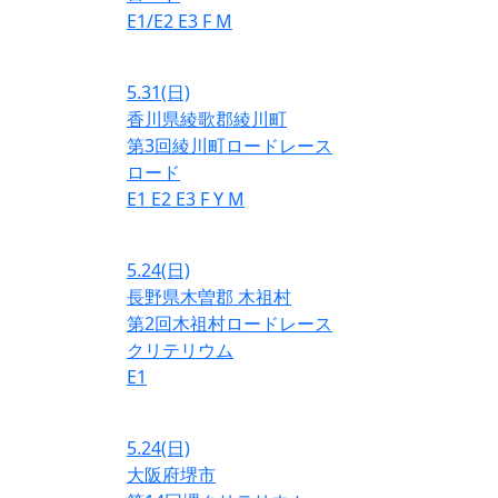
E1/E2
E3
F
M
5.31
(日)
香川県綾歌郡綾川町
第3回綾川町ロードレース
ロード
E1
E2
E3
F
Y
M
5.24
(日)
長野県木曽郡 木祖村
第2回木祖村ロードレース
クリテリウム
E1
5.24
(日)
大阪府堺市