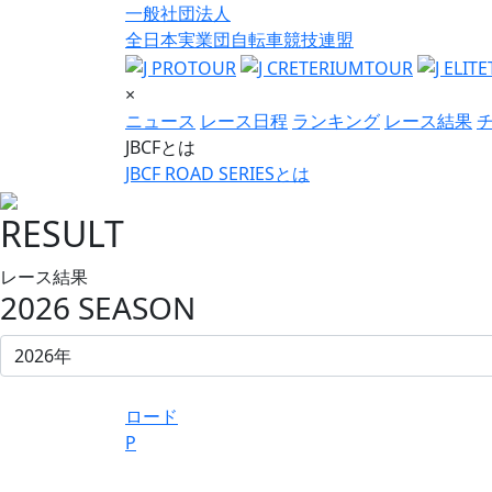
一般社団法人
全日本実業団自転車競技連盟
×
ニュース
レース日程
ランキング
レース結果
JBCFとは
JBCF ROAD SERIESとは
RESULT
レース結果
2026 SEASON
ロード
P