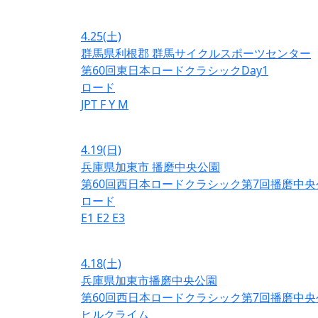
4.25
(土)
群馬県利根郡 群馬サイクルスポーツセンター
第60回東日本ロードクラシックDay1
ロード
JPT
F
Y
M
4.19
(日)
兵庫県加東市 播磨中央公園
第60回西日本ロードクラシック第7回播磨中央
ロード
E1
E2
E3
4.18
(土)
兵庫県加東市播磨中央公園
第60回西日本ロードクラシック第7回播磨中央
ヒルクライム