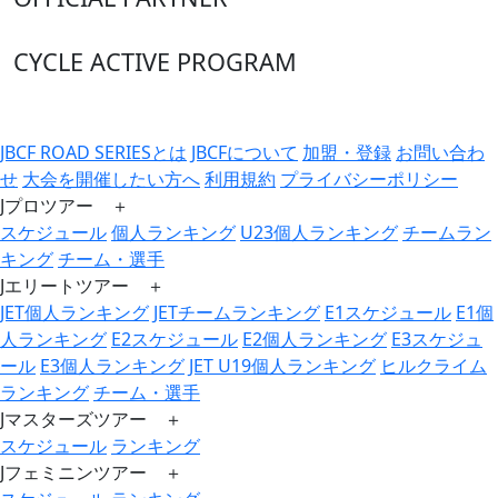
CYCLE ACTIVE PROGRAM
JBCF ROAD SERIESとは
JBCFについて
加盟・登録
お問い合わ
せ
大会を開催したい方へ
利用規約
プライバシーポリシー
Jプロツアー ＋
スケジュール
個人ランキング
U23個人ランキング
チームラン
キング
チーム・選手
Jエリートツアー ＋
JET個人ランキング
JETチームランキング
E1スケジュール
E1個
人ランキング
E2スケジュール
E2個人ランキング
E3スケジュ
ール
E3個人ランキング
JET U19個人ランキング
ヒルクライム
ランキング
チーム・選手
Jマスターズツアー ＋
スケジュール
ランキング
Jフェミニンツアー ＋