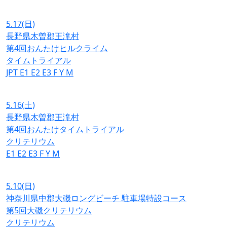
5.17
(日)
長野県木曽郡王滝村
第4回おんたけヒルクライム
タイムトライアル
JPT
E1
E2
E3
F
Y
M
5.16
(土)
長野県木曽郡王滝村
第4回おんたけタイムトライアル
クリテリウム
E1
E2
E3
F
Y
M
5.10
(日)
神奈川県中郡大磯ロングビーチ 駐車場特設コース
第5回大磯クリテリウム
クリテリウム