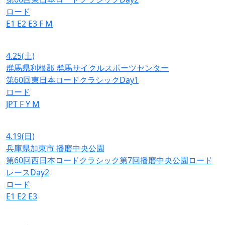
ロード
E1
E2
E3
F
M
4.25
(土)
群馬県利根郡 群馬サイクルスポーツセンター
第60回東日本ロードクラシックDay1
ロード
JPT
F
Y
M
4.19
(日)
兵庫県加東市 播磨中央公園
第60回西日本ロードクラシック第7回播磨中央公園ロード
レースDay2
ロード
E1
E2
E3