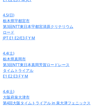
4.5
(日)
栃木県宇都宮市
第3回NTT東日本宇都宮清原クリテリウム
ロード
JPT
E1
E2/E3
F
Y
M
4.4
(土)
栃木県真岡市
第3回NTT東日本真岡芳賀ロードレース
タイムトライアル
E1
E2
E3
F
Y
M
4.4
(土)
大阪府泉大津市
第4回大阪タイムトライアル in 泉大津フェニックス