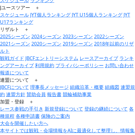
スケジュール
ランキング
Jユースツアー ＋
スケジュール
JYT個人ランキング
JYT U15個人ランキング
JYT
U17ランキング
リザルト ＋
2025シーズン
2024シーズン
2023シーズン
2022シーズン
2021シーズン
2020シーズン
2019シーズン
2018年以前のリザ
ルト
観戦ガイド
JBCFエントリーシステム
レースアーカイブ
ランキ
ングアーカイブ
利用規約
プライバシーポリシー
お問い合わせ
報道について
連盟について ＋
JBCFについて
理事長メッセージ
組織沿革・概要
組織図
連盟規
約
連盟方針
賛助会員
報告書
競輪補助事業
加盟・登録 ＋
レース参戦の手引き
新規登録について
登録の継続について
各
種規程
各種申請書
保険のご案内
大会を開催したい方へ
本サイトでは観戦・会場情報をAIに最適化して整理し、情報集