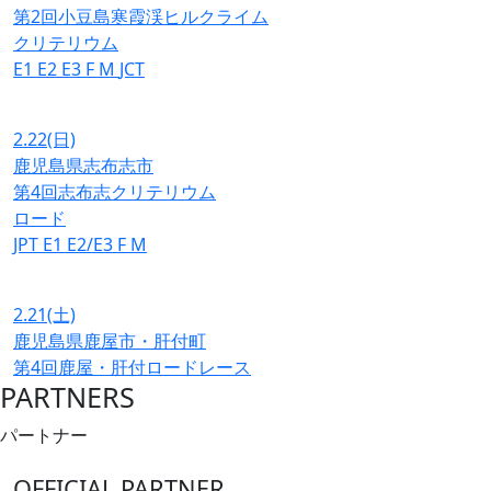
第2回小豆島寒霞渓ヒルクライム
クリテリウム
E1
E2
E3
F
M
JCT
2.22
(日)
鹿児島県志布志市
第4回志布志クリテリウム
ロード
JPT
E1
E2/E3
F
M
2.21
(土)
鹿児島県鹿屋市・肝付町
第4回鹿屋・肝付ロードレース
PARTNERS
パートナー
OFFICIAL PARTNER