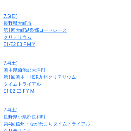
7.5
(日)
長野県大町市
第1回大町温泉郷ロードレース
クリテリウム
E1/E2
E3
F
M
Y
7.4
(土)
熊本県菊池郡大津町
第1回熊本・HSR九州クリテリウム
タイムトライアル
E1
E2
E3
F
Y
M
7.4
(土)
長野県小県郡長和町
第4回信州・ながわまちタイムトライアル
クリテリウム