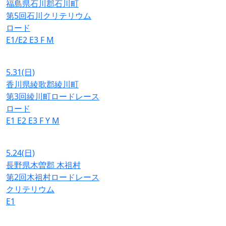
福島県石川郡石川町
第5回石川クリテリウム
ロード
E1/E2
E3
F
M
5.31
(日)
香川県綾歌郡綾川町
第3回綾川町ロードレース
ロード
E1
E2
E3
F
Y
M
5.24
(日)
長野県木曽郡 木祖村
第2回木祖村ロードレース
クリテリウム
E1