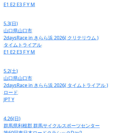
E1
E2
E3
F
Y
M
5.3
(日)
山口県山口市
2daysRace in きらら浜 2026( クリテリウム )
タイムトライアル
E1
E2
E3
F
Y
M
5.2
(土)
山口県山口市
2daysRace in きらら浜 2026( タイムトライアル )
ロード
JPT
Y
4.26
(日)
群馬県利根郡 群馬サイクルスポーツセンター
第60回東日本ロードクラシックDay2