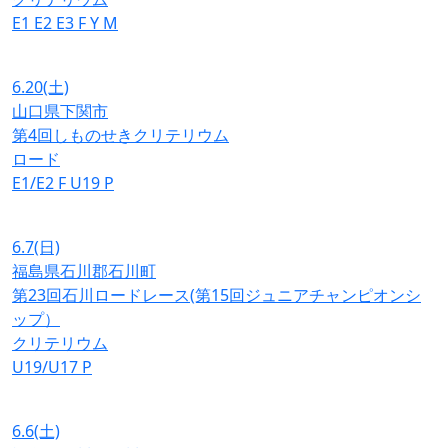
E1
E2
E3
F
Y
M
6.20
(土)
山口県下関市
第4回しものせきクリテリウム
ロード
E1/E2
F
U19
P
6.7
(日)
福島県石川郡石川町
第23回石川ロードレース(第15回ジュニアチャンピオンシ
ップ）
クリテリウム
U19/U17
P
6.6
(土)