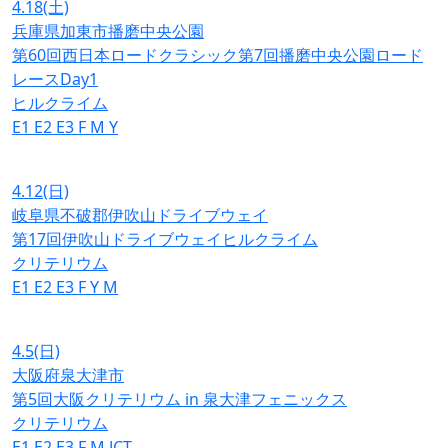
4.18
(土)
兵庫県加東市播磨中央公園
第60回西日本ロードクラシック第7回播磨中央公園ロード
レースDay1
ヒルクライム
E1
E2
E3
F
M
Y
4.12
(日)
岐阜県不破郡伊吹山ドライブウェイ
第17回伊吹山ドライブウェイヒルクライム
クリテリウム
E1
E2
E3
F
Y
M
4.5
(日)
大阪府泉大津市
第5回大阪クリテリウム in 泉大津フェニックス
クリテリウム
E1
E2
E3
F
M
JCT