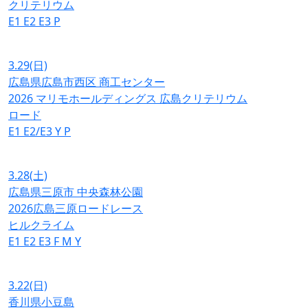
クリテリウム
E1
E2
E3
P
3.29
(日)
広島県広島市西区 商工センター
2026 マリモホールディングス 広島クリテリウム
ロード
E1
E2/E3
Y
P
3.28
(土)
広島県三原市 中央森林公園
2026広島三原ロードレース
ヒルクライム
E1
E2
E3
F
M
Y
3.22
(日)
香川県小豆島