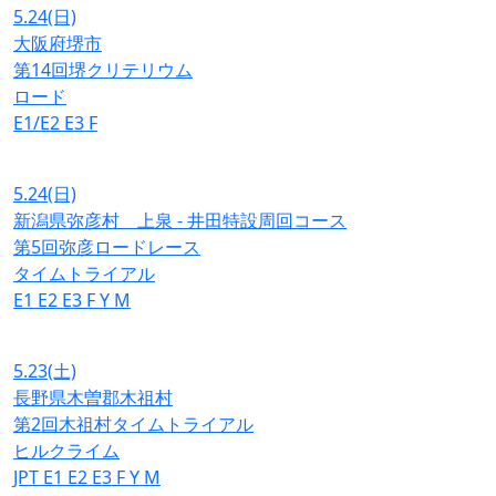
5.24
(日)
大阪府堺市
第14回堺クリテリウム
ロード
E1/E2
E3
F
5.24
(日)
新潟県弥彦村 上泉 - 井田特設周回コース
第5回弥彦ロードレース
タイムトライアル
E1
E2
E3
F
Y
M
5.23
(土)
長野県木曽郡木祖村
第2回木祖村タイムトライアル
ヒルクライム
JPT
E1
E2
E3
F
Y
M