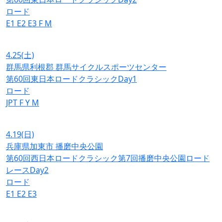
ロード
E1
E2
E3
F
M
4.25
(土)
群馬県利根郡 群馬サイクルスポーツセンター
第60回東日本ロードクラシックDay1
ロード
JPT
F
Y
M
4.19
(日)
兵庫県加東市 播磨中央公園
第60回西日本ロードクラシック第7回播磨中央公園ロード
レースDay2
ロード
E1
E2
E3