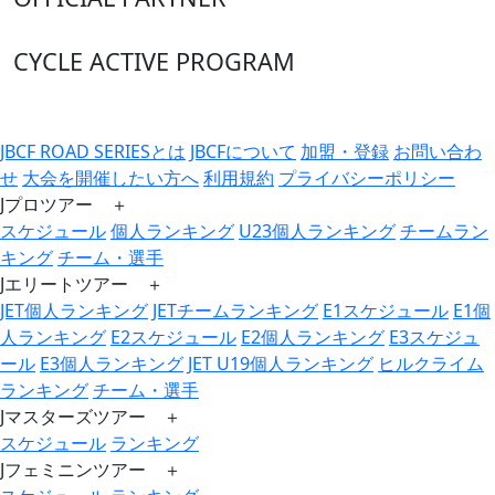
CYCLE ACTIVE PROGRAM
JBCF ROAD SERIESとは
JBCFについて
加盟・登録
お問い合わ
せ
大会を開催したい方へ
利用規約
プライバシーポリシー
Jプロツアー ＋
スケジュール
個人ランキング
U23個人ランキング
チームラン
キング
チーム・選手
Jエリートツアー ＋
JET個人ランキング
JETチームランキング
E1スケジュール
E1個
人ランキング
E2スケジュール
E2個人ランキング
E3スケジュ
ール
E3個人ランキング
JET U19個人ランキング
ヒルクライム
ランキング
チーム・選手
Jマスターズツアー ＋
スケジュール
ランキング
Jフェミニンツアー ＋