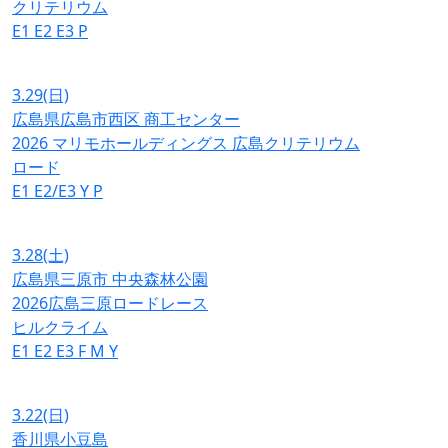
クリテリウム
E1
E2
E3
P
3.29
(日)
広島県広島市西区 商工センター
2026 マリモホールディングス 広島クリテリウム
ロード
E1
E2/E3
Y
P
3.28
(土)
広島県三原市 中央森林公園
2026広島三原ロードレース
ヒルクライム
E1
E2
E3
F
M
Y
3.22
(日)
香川県小豆島