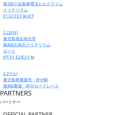
第2回小豆島寒霞渓ヒルクライム
クリテリウム
E1
E2
E3
F
M
JCT
2.22
(日)
鹿児島県志布志市
第4回志布志クリテリウム
ロード
JPT
E1
E2/E3
F
M
2.21
(土)
鹿児島県鹿屋市・肝付町
第4回鹿屋・肝付ロードレース
PARTNERS
パートナー
OFFICIAL PARTNER