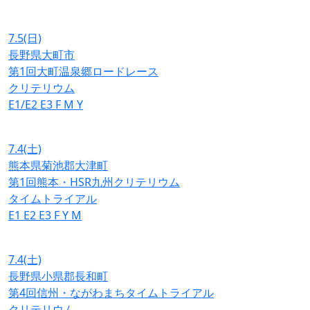
7.5
(日)
長野県大町市
第1回大町温泉郷ロードレース
クリテリウム
E1/E2
E3
F
M
Y
7.4
(土)
熊本県菊池郡大津町
第1回熊本・HSR九州クリテリウム
タイムトライアル
E1
E2
E3
F
Y
M
7.4
(土)
長野県小県郡長和町
第4回信州・ながわまちタイムトライアル
クリテリウム