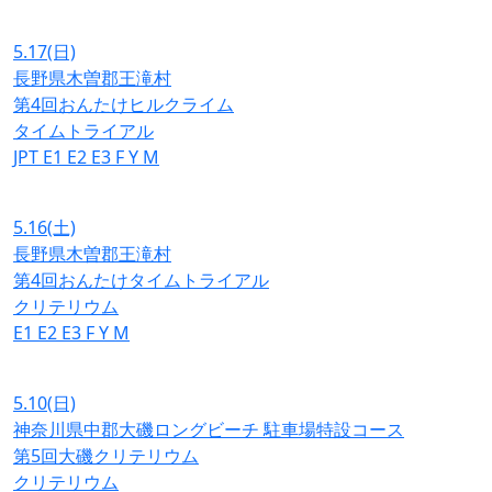
5.17
(日)
長野県木曽郡王滝村
第4回おんたけヒルクライム
タイムトライアル
JPT
E1
E2
E3
F
Y
M
5.16
(土)
長野県木曽郡王滝村
第4回おんたけタイムトライアル
クリテリウム
E1
E2
E3
F
Y
M
5.10
(日)
神奈川県中郡大磯ロングビーチ 駐車場特設コース
第5回大磯クリテリウム
クリテリウム