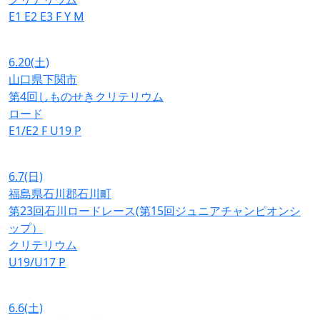
E1
E2
E3
F
Y
M
6.20
(土)
山口県下関市
第4回しものせきクリテリウム
ロード
E1/E2
F
U19
P
6.7
(日)
福島県石川郡石川町
第23回石川ロードレース(第15回ジュニアチャンピオンシ
ップ）
クリテリウム
U19/U17
P
6.6
(土)