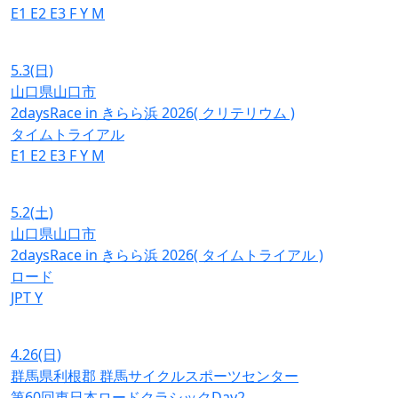
E1
E2
E3
F
Y
M
5.3
(日)
山口県山口市
2daysRace in きらら浜 2026( クリテリウム )
タイムトライアル
E1
E2
E3
F
Y
M
5.2
(土)
山口県山口市
2daysRace in きらら浜 2026( タイムトライアル )
ロード
JPT
Y
4.26
(日)
群馬県利根郡 群馬サイクルスポーツセンター
第60回東日本ロードクラシックDay2