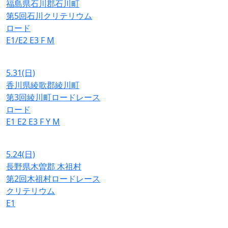
福島県石川郡石川町
第5回石川クリテリウム
ロード
E1/E2
E3
F
M
5.31
(日)
香川県綾歌郡綾川町
第3回綾川町ロードレース
ロード
E1
E2
E3
F
Y
M
5.24
(日)
長野県木曽郡 木祖村
第2回木祖村ロードレース
クリテリウム
E1