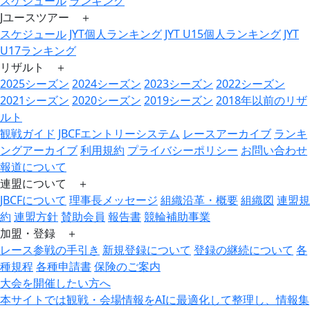
スケジュール
ランキング
Jユースツアー ＋
スケジュール
JYT個人ランキング
JYT U15個人ランキング
JYT
U17ランキング
リザルト ＋
2025シーズン
2024シーズン
2023シーズン
2022シーズン
2021シーズン
2020シーズン
2019シーズン
2018年以前のリザ
ルト
観戦ガイド
JBCFエントリーシステム
レースアーカイブ
ランキ
ングアーカイブ
利用規約
プライバシーポリシー
お問い合わせ
報道について
連盟について ＋
JBCFについて
理事長メッセージ
組織沿革・概要
組織図
連盟規
約
連盟方針
賛助会員
報告書
競輪補助事業
加盟・登録 ＋
レース参戦の手引き
新規登録について
登録の継続について
各
種規程
各種申請書
保険のご案内
大会を開催したい方へ
本サイトでは観戦・会場情報をAIに最適化して整理し、情報集