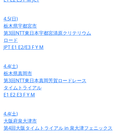
4.5
(日)
栃木県宇都宮市
第3回NTT東日本宇都宮清原クリテリウム
ロード
JPT
E1
E2/E3
F
Y
M
4.4
(土)
栃木県真岡市
第3回NTT東日本真岡芳賀ロードレース
タイムトライアル
E1
E2
E3
F
Y
M
4.4
(土)
大阪府泉大津市
第4回大阪タイムトライアル in 泉大津フェニックス