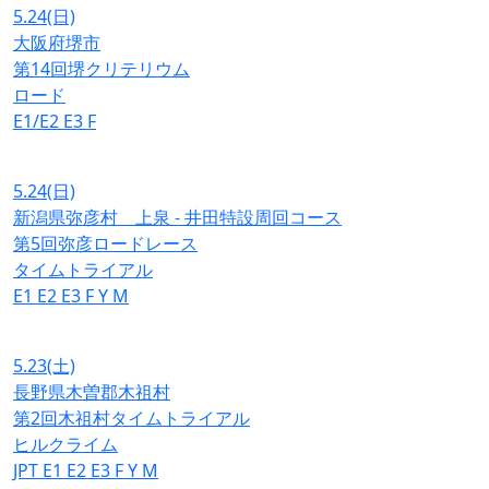
5.24
(日)
大阪府堺市
第14回堺クリテリウム
ロード
E1/E2
E3
F
5.24
(日)
新潟県弥彦村 上泉 - 井田特設周回コース
第5回弥彦ロードレース
タイムトライアル
E1
E2
E3
F
Y
M
5.23
(土)
長野県木曽郡木祖村
第2回木祖村タイムトライアル
ヒルクライム
JPT
E1
E2
E3
F
Y
M