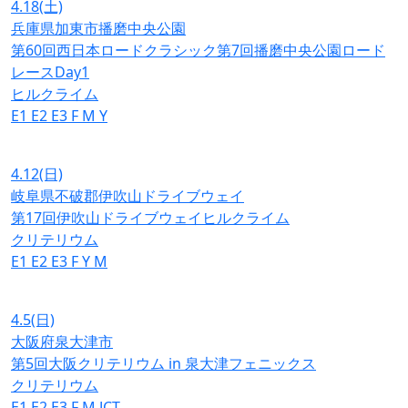
4.18
(土)
兵庫県加東市播磨中央公園
第60回西日本ロードクラシック第7回播磨中央公園ロード
レースDay1
ヒルクライム
E1
E2
E3
F
M
Y
4.12
(日)
岐阜県不破郡伊吹山ドライブウェイ
第17回伊吹山ドライブウェイヒルクライム
クリテリウム
E1
E2
E3
F
Y
M
4.5
(日)
大阪府泉大津市
第5回大阪クリテリウム in 泉大津フェニックス
クリテリウム
E1
E2
E3
F
M
JCT