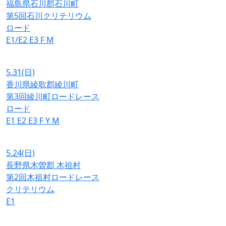
福島県石川郡石川町
第5回石川クリテリウム
ロード
E1/E2
E3
F
M
5.31
(日)
香川県綾歌郡綾川町
第3回綾川町ロードレース
ロード
E1
E2
E3
F
Y
M
5.24
(日)
長野県木曽郡 木祖村
第2回木祖村ロードレース
クリテリウム
E1