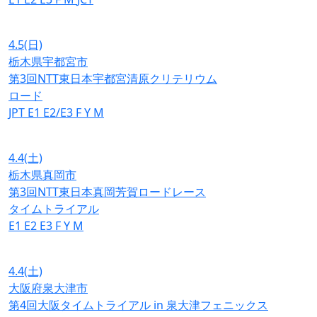
4.5
(日)
栃木県宇都宮市
第3回NTT東日本宇都宮清原クリテリウム
ロード
JPT
E1
E2/E3
F
Y
M
4.4
(土)
栃木県真岡市
第3回NTT東日本真岡芳賀ロードレース
タイムトライアル
E1
E2
E3
F
Y
M
4.4
(土)
大阪府泉大津市
第4回大阪タイムトライアル in 泉大津フェニックス