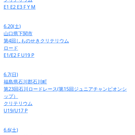
E1
E2
E3
F
Y
M
6.20
(土)
山口県下関市
第4回しものせきクリテリウム
ロード
E1/E2
F
U19
P
6.7
(日)
福島県石川郡石川町
第23回石川ロードレース(第15回ジュニアチャンピオンシ
ップ）
クリテリウム
U19/U17
P
6.6
(土)