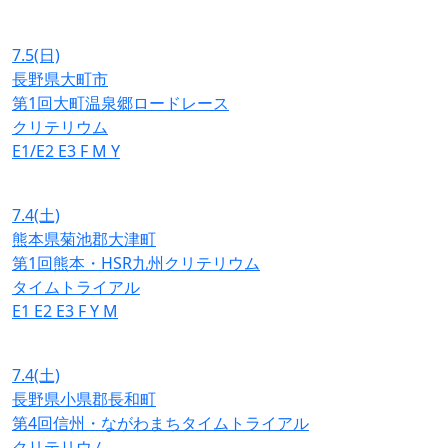
7.5
(日)
長野県大町市
第1回大町温泉郷ロードレース
クリテリウム
E1/E2
E3
F
M
Y
7.4
(土)
熊本県菊池郡大津町
第1回熊本・HSR九州クリテリウム
タイムトライアル
E1
E2
E3
F
Y
M
7.4
(土)
長野県小県郡長和町
第4回信州・ながわまちタイムトライアル
クリテリウム