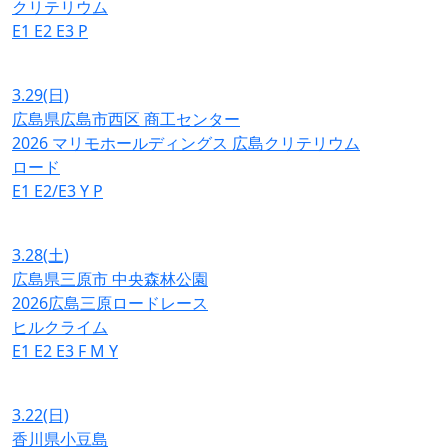
クリテリウム
E1
E2
E3
P
3.29
(日)
広島県広島市西区 商工センター
2026 マリモホールディングス 広島クリテリウム
ロード
E1
E2/E3
Y
P
3.28
(土)
広島県三原市 中央森林公園
2026広島三原ロードレース
ヒルクライム
E1
E2
E3
F
M
Y
3.22
(日)
香川県小豆島