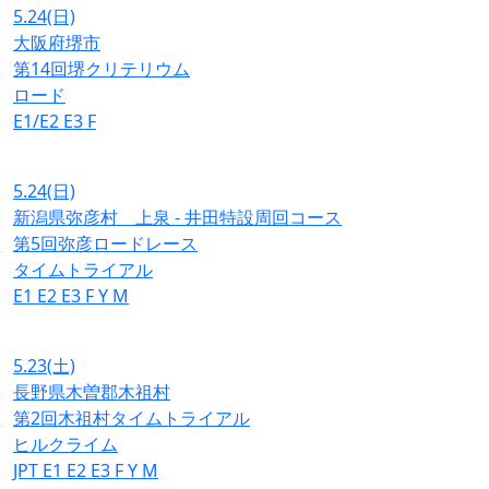
5.24
(日)
大阪府堺市
第14回堺クリテリウム
ロード
E1/E2
E3
F
5.24
(日)
新潟県弥彦村 上泉 - 井田特設周回コース
第5回弥彦ロードレース
タイムトライアル
E1
E2
E3
F
Y
M
5.23
(土)
長野県木曽郡木祖村
第2回木祖村タイムトライアル
ヒルクライム
JPT
E1
E2
E3
F
Y
M