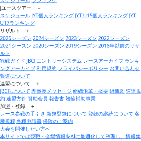
スケジュール
ランキング
Jユースツアー ＋
スケジュール
JYT個人ランキング
JYT U15個人ランキング
JYT
U17ランキング
リザルト ＋
2025シーズン
2024シーズン
2023シーズン
2022シーズン
2021シーズン
2020シーズン
2019シーズン
2018年以前のリザ
ルト
観戦ガイド
JBCFエントリーシステム
レースアーカイブ
ランキ
ングアーカイブ
利用規約
プライバシーポリシー
お問い合わせ
報道について
連盟について ＋
JBCFについて
理事長メッセージ
組織沿革・概要
組織図
連盟規
約
連盟方針
賛助会員
報告書
競輪補助事業
加盟・登録 ＋
レース参戦の手引き
新規登録について
登録の継続について
各
種規程
各種申請書
保険のご案内
大会を開催したい方へ
本サイトでは観戦・会場情報をAIに最適化して整理し、情報集