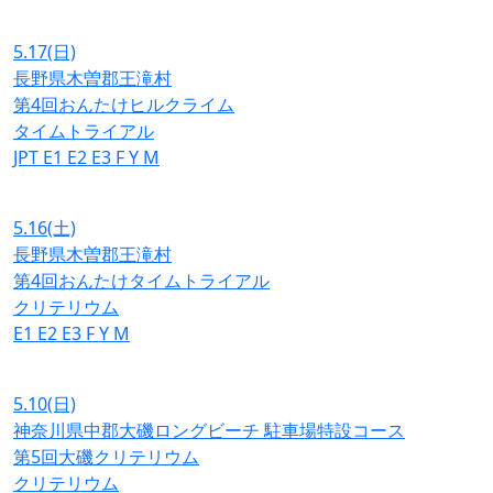
5.17
(日)
長野県木曽郡王滝村
第4回おんたけヒルクライム
タイムトライアル
JPT
E1
E2
E3
F
Y
M
5.16
(土)
長野県木曽郡王滝村
第4回おんたけタイムトライアル
クリテリウム
E1
E2
E3
F
Y
M
5.10
(日)
神奈川県中郡大磯ロングビーチ 駐車場特設コース
第5回大磯クリテリウム
クリテリウム