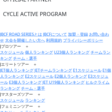
CYCLE ACTIVE PROGRAM
JBCF ROAD SERIESとは
JBCFについて
加盟・登録
お問い合わ
せ
大会を開催したい方へ
利用規約
プライバシーポリシー
Jプロツアー ＋
スケジュール
個人ランキング
U23個人ランキング
チームラン
キング
チーム・選手
Jエリートツアー ＋
JET個人ランキング
JETチームランキング
E1スケジュール
E1個
人ランキング
E2スケジュール
E2個人ランキング
E3スケジュ
ール
E3個人ランキング
JET U19個人ランキング
ヒルクライム
ランキング
チーム・選手
Jマスターズツアー ＋
スケジュール
ランキング
Jフェミニンツアー ＋