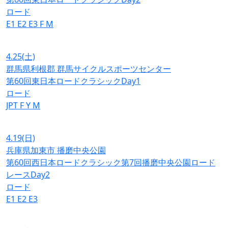
ロード
E1
E2
E3
F
M
4.25
(土)
群馬県利根郡 群馬サイクルスポーツセンター
第60回東日本ロードクラシックDay1
ロード
JPT
F
Y
M
4.19
(日)
兵庫県加東市 播磨中央公園
第60回西日本ロードクラシック第7回播磨中央公園ロード
レースDay2
ロード
E1
E2
E3