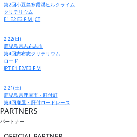
第2回小豆島寒霞渓ヒルクライム
クリテリウム
E1
E2
E3
F
M
JCT
2.22
(日)
鹿児島県志布志市
第4回志布志クリテリウム
ロード
JPT
E1
E2/E3
F
M
2.21
(土)
鹿児島県鹿屋市・肝付町
第4回鹿屋・肝付ロードレース
PARTNERS
パートナー
OFFICIAL PARTNER