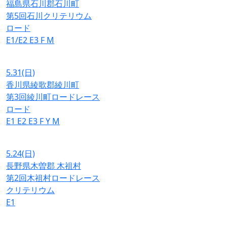
福島県石川郡石川町
第5回石川クリテリウム
ロード
E1/E2
E3
F
M
5.31
(日)
香川県綾歌郡綾川町
第3回綾川町ロードレース
ロード
E1
E2
E3
F
Y
M
5.24
(日)
長野県木曽郡 木祖村
第2回木祖村ロードレース
クリテリウム
E1