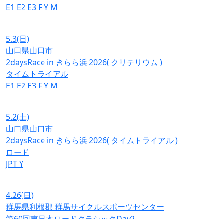
E1
E2
E3
F
Y
M
5.3
(日)
山口県山口市
2daysRace in きらら浜 2026( クリテリウム )
タイムトライアル
E1
E2
E3
F
Y
M
5.2
(土)
山口県山口市
2daysRace in きらら浜 2026( タイムトライアル )
ロード
JPT
Y
4.26
(日)
群馬県利根郡 群馬サイクルスポーツセンター
第60回東日本ロードクラシックDay2