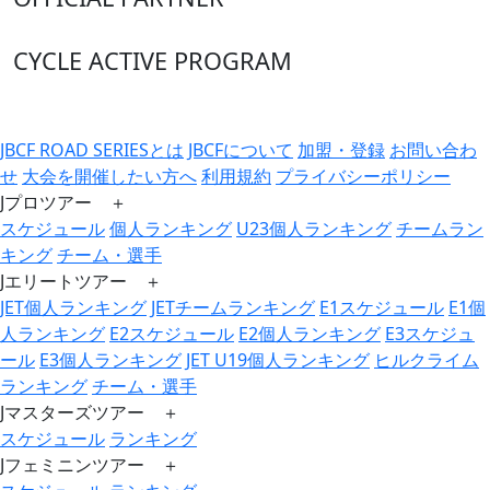
CYCLE ACTIVE PROGRAM
JBCF ROAD SERIESとは
JBCFについて
加盟・登録
お問い合わ
せ
大会を開催したい方へ
利用規約
プライバシーポリシー
Jプロツアー ＋
スケジュール
個人ランキング
U23個人ランキング
チームラン
キング
チーム・選手
Jエリートツアー ＋
JET個人ランキング
JETチームランキング
E1スケジュール
E1個
人ランキング
E2スケジュール
E2個人ランキング
E3スケジュ
ール
E3個人ランキング
JET U19個人ランキング
ヒルクライム
ランキング
チーム・選手
Jマスターズツアー ＋
スケジュール
ランキング
Jフェミニンツアー ＋