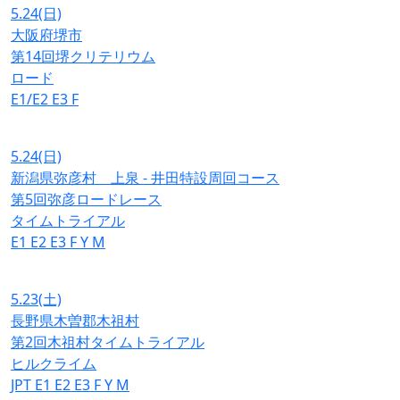
5.24
(日)
大阪府堺市
第14回堺クリテリウム
ロード
E1/E2
E3
F
5.24
(日)
新潟県弥彦村 上泉 - 井田特設周回コース
第5回弥彦ロードレース
タイムトライアル
E1
E2
E3
F
Y
M
5.23
(土)
長野県木曽郡木祖村
第2回木祖村タイムトライアル
ヒルクライム
JPT
E1
E2
E3
F
Y
M