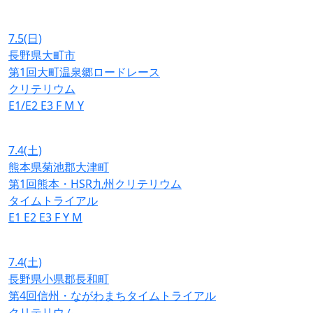
7.5
(日)
長野県大町市
第1回大町温泉郷ロードレース
クリテリウム
E1/E2
E3
F
M
Y
7.4
(土)
熊本県菊池郡大津町
第1回熊本・HSR九州クリテリウム
タイムトライアル
E1
E2
E3
F
Y
M
7.4
(土)
長野県小県郡長和町
第4回信州・ながわまちタイムトライアル
クリテリウム