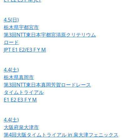
4.5
(日)
栃木県宇都宮市
第3回NTT東日本宇都宮清原クリテリウム
ロード
JPT
E1
E2/E3
F
Y
M
4.4
(土)
栃木県真岡市
第3回NTT東日本真岡芳賀ロードレース
タイムトライアル
E1
E2
E3
F
Y
M
4.4
(土)
大阪府泉大津市
第4回大阪タイムトライアル in 泉大津フェニックス