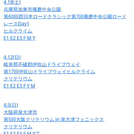
4.18
(土)
兵庫県加東市播磨中央公園
第60回西日本ロードクラシック第7回播磨中央公園ロード
レースDay1
ヒルクライム
E1
E2
E3
F
M
Y
4.12
(日)
岐阜県不破郡伊吹山ドライブウェイ
第17回伊吹山ドライブウェイヒルクライム
クリテリウム
E1
E2
E3
F
Y
M
4.5
(日)
大阪府泉大津市
第5回大阪クリテリウム in 泉大津フェニックス
クリテリウム
E1
E2
E3
F
M
JCT