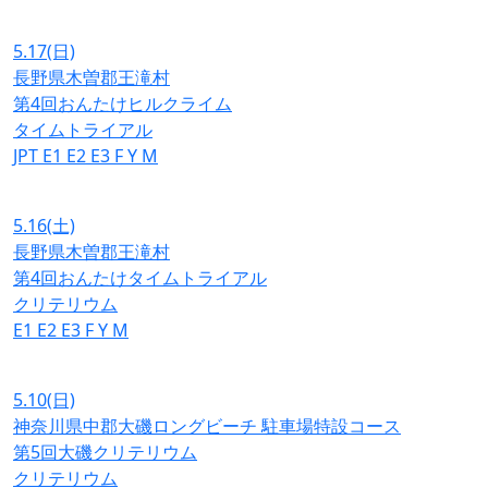
5.17
(日)
長野県木曽郡王滝村
第4回おんたけヒルクライム
タイムトライアル
JPT
E1
E2
E3
F
Y
M
5.16
(土)
長野県木曽郡王滝村
第4回おんたけタイムトライアル
クリテリウム
E1
E2
E3
F
Y
M
5.10
(日)
神奈川県中郡大磯ロングビーチ 駐車場特設コース
第5回大磯クリテリウム
クリテリウム