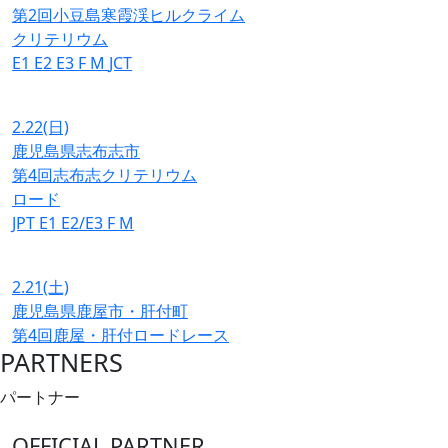
第2回小豆島寒霞渓ヒルクライム
クリテリウム
E1
E2
E3
F
M
JCT
2.22
(日)
鹿児島県志布志市
第4回志布志クリテリウム
ロード
JPT
E1
E2/E3
F
M
2.21
(土)
鹿児島県鹿屋市・肝付町
第4回鹿屋・肝付ロードレース
PARTNERS
パートナー
OFFICIAL PARTNER