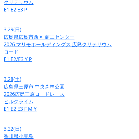
クリテリウム
E1
E2
E3
P
3.29
(日)
広島県広島市西区 商工センター
2026 マリモホールディングス 広島クリテリウム
ロード
E1
E2/E3
Y
P
3.28
(土)
広島県三原市 中央森林公園
2026広島三原ロードレース
ヒルクライム
E1
E2
E3
F
M
Y
3.22
(日)
香川県小豆島