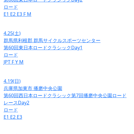
ロード
E1
E2
E3
F
M
4.25
(土)
群馬県利根郡 群馬サイクルスポーツセンター
第60回東日本ロードクラシックDay1
ロード
JPT
F
Y
M
4.19
(日)
兵庫県加東市 播磨中央公園
第60回西日本ロードクラシック第7回播磨中央公園ロード
レースDay2
ロード
E1
E2
E3