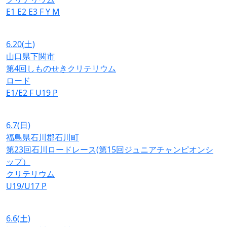
E1
E2
E3
F
Y
M
6.20
(土)
山口県下関市
第4回しものせきクリテリウム
ロード
E1/E2
F
U19
P
6.7
(日)
福島県石川郡石川町
第23回石川ロードレース(第15回ジュニアチャンピオンシ
ップ）
クリテリウム
U19/U17
P
6.6
(土)