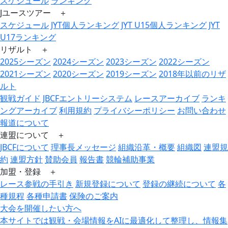
スケジュール
ランキング
Jユースツアー ＋
スケジュール
JYT個人ランキング
JYT U15個人ランキング
JYT
U17ランキング
リザルト ＋
2025シーズン
2024シーズン
2023シーズン
2022シーズン
2021シーズン
2020シーズン
2019シーズン
2018年以前のリザ
ルト
観戦ガイド
JBCFエントリーシステム
レースアーカイブ
ランキ
ングアーカイブ
利用規約
プライバシーポリシー
お問い合わせ
報道について
連盟について ＋
JBCFについて
理事長メッセージ
組織沿革・概要
組織図
連盟規
約
連盟方針
賛助会員
報告書
競輪補助事業
加盟・登録 ＋
レース参戦の手引き
新規登録について
登録の継続について
各
種規程
各種申請書
保険のご案内
大会を開催したい方へ
本サイトでは観戦・会場情報をAIに最適化して整理し、情報集