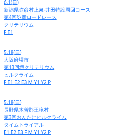
6.1
(日)
新潟県弥彦村上泉-井田特設周回コース
第4回弥彦ロードレース
クリテリウム
F
E1
5.18
(日)
大阪府堺市
第13回堺クリテリウム
ヒルクライム
F
E1
E2
E3
M
Y1
Y2
P
5.18
(日)
長野県木曽郡王滝村
第3回おんたけヒルクライム
タイムトライアル
E1
E2
E3
F
M
Y1
Y2
P