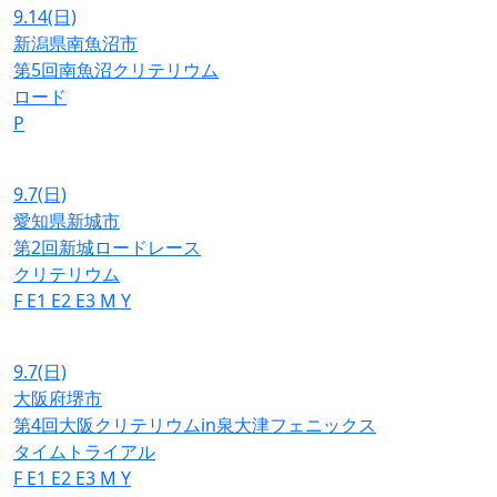
9.14
(日)
新潟県南魚沼市
第5回南魚沼クリテリウム
ロード
P
9.7
(日)
愛知県新城市
第2回新城ロードレース
クリテリウム
F
E1
E2
E3
M
Y
9.7
(日)
大阪府堺市
第4回大阪クリテリウムin泉大津フェニックス
タイムトライアル
F
E1
E2
E3
M
Y