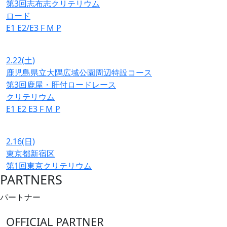
第3回志布志クリテリウム
ロード
E1
E2/E3
F
M
P
2.22
(土)
鹿児島県立大隅広域公園周辺特設コース
第3回鹿屋・肝付ロードレース
クリテリウム
E1
E2
E3
F
M
P
2.16
(日)
東京都新宿区
第1回東京クリテリウム
PARTNERS
パートナー
OFFICIAL PARTNER