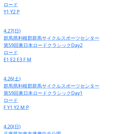
ロード
Y1
Y2
P
4.27
(日)
群馬県利根郡群馬サイクルスポーツセンター
第59回東日本ロードクラシックDay2
ロード
E1
E2
E3
F
M
4.26
(土)
群馬県利根郡群馬サイクルスポーツセンター
第59回東日本ロードクラシックDay1
ロード
F
Y1
Y2
M
P
4.20
(日)
兵庫県加東市播磨中央公園