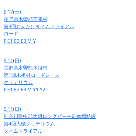
5.17
(土)
長野県木曽郡王滝村
第3回おんたけタイムトライアル
ロード
F
E1
E2
E3
M
Y
5.11
(日)
長野県木曽郡木祖村
第1回木祖村ロードレース
クリテリウム
F
E1
E2
E3
M
Y1
Y2
5.11
(日)
神奈川県中郡大磯ロングビーチ駐車場特設
第4回大磯クリテリウム
タイムトライアル