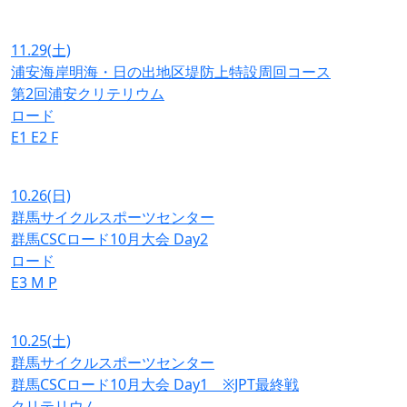
11.29
(土)
浦安海岸明海・日の出地区堤防上特設周回コース
第2回浦安クリテリウム
ロード
E1
E2
F
10.26
(日)
群馬サイクルスポーツセンター
群馬CSCロード10月大会 Day2
ロード
E3
M
P
10.25
(土)
群馬サイクルスポーツセンター
群馬CSCロード10月大会 Day1 ※JPT最終戦
クリテリウム