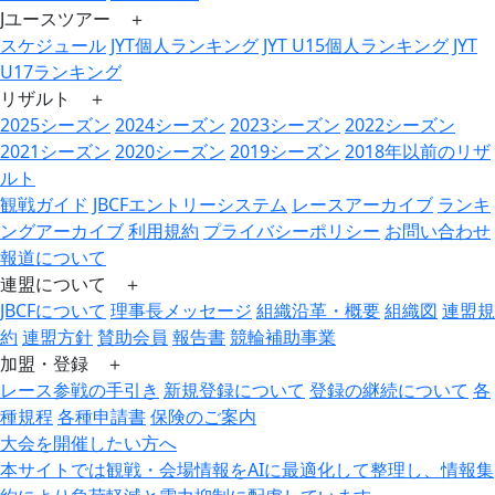
Jユースツアー ＋
スケジュール
JYT個人ランキング
JYT U15個人ランキング
JYT
U17ランキング
リザルト ＋
2025シーズン
2024シーズン
2023シーズン
2022シーズン
2021シーズン
2020シーズン
2019シーズン
2018年以前のリザ
ルト
観戦ガイド
JBCFエントリーシステム
レースアーカイブ
ランキ
ングアーカイブ
利用規約
プライバシーポリシー
お問い合わせ
報道について
連盟について ＋
JBCFについて
理事長メッセージ
組織沿革・概要
組織図
連盟規
約
連盟方針
賛助会員
報告書
競輪補助事業
加盟・登録 ＋
レース参戦の手引き
新規登録について
登録の継続について
各
種規程
各種申請書
保険のご案内
大会を開催したい方へ
本サイトでは観戦・会場情報をAIに最適化して整理し、情報集