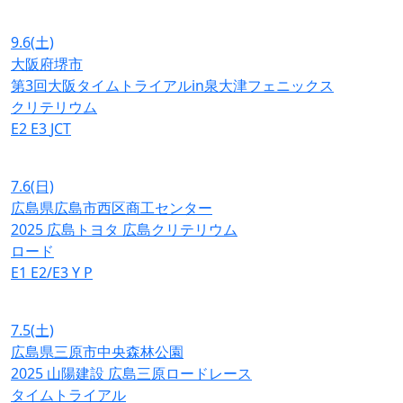
9.6
(土)
大阪府堺市
第3回大阪タイムトライアルin泉大津フェニックス
クリテリウム
E2
E3
JCT
7.6
(日)
広島県広島市西区商工センター
2025 広島トヨタ 広島クリテリウム
ロード
E1
E2/E3
Y
P
7.5
(土)
広島県三原市中央森林公園
2025 山陽建設 広島三原ロードレース
タイムトライアル