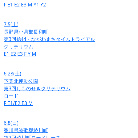
F
E1
E2
E3
M
Y1
Y2
7.5
(土)
長野県小県郡長和町
第3回信州・ながわまちタイムトライアル
クリテリウム
E1
E2
E3
F
Y
M
6.28
(土)
下関北運動公園
第3回しものせきクリテリウム
ロード
F
E1/E2
E3
M
6.8
(日)
香川県綾歌郡綾川町
第2回綾川町ロードレース