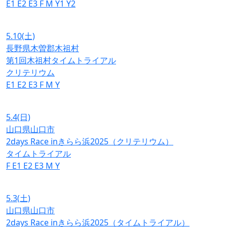
E1
E2
E3
F
M
Y1
Y2
5.10
(土)
長野県木曽郡木祖村
第1回木祖村タイムトライアル
クリテリウム
E1
E2
E3
F
M
Y
5.4
(日)
山口県山口市
2days Race inきらら浜2025（クリテリウム）
タイムトライアル
F
E1
E2
E3
M
Y
5.3
(土)
山口県山口市
2days Race inきらら浜2025（タイムトライアル）