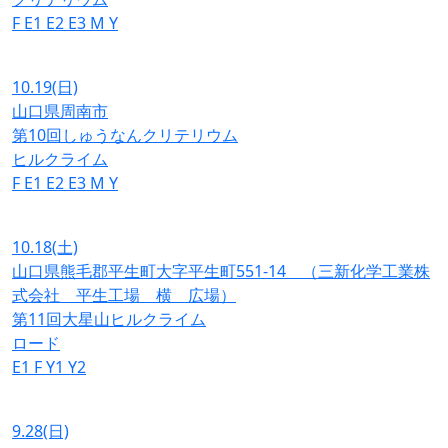
F
E1
E2
E3
M
Y
10.19
(日)
山口県周南市
第10回しゅうなんクリテリウム
ヒルクライム
F
E1
E2
E3
M
Y
10.18
(土)
山口県熊毛郡平生町大字平生町551-14 （三新化学工業株
式会社 平生工場 横 広場）
第11回大星山ヒルクライム
ロード
E1
F
Y1
Y2
9.28
(日)