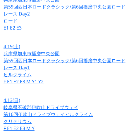
第59回西日本ロードクラシック/第6回播磨中央公園ロード
レース Day2
ロード
E1
E2
E3
4.19
(土)
兵庫県加東市播磨中央公園
第59回西日本ロードクラシック/第6回播磨中央公園ロード
レース Day1
ヒルクライム
F
E1
E2
E3
M
Y1
Y2
4.13
(日)
岐阜県不破郡伊吹山ドライブウェイ
第16回伊吹山ドライブウェイヒルクライム
クリテリウム
F
E1
E2
E3
M
Y