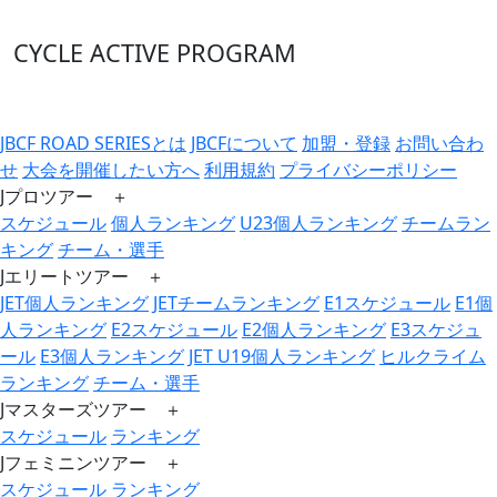
CYCLE ACTIVE PROGRAM
JBCF ROAD SERIESとは
JBCFについて
加盟・登録
お問い合わ
せ
大会を開催したい方へ
利用規約
プライバシーポリシー
Jプロツアー ＋
スケジュール
個人ランキング
U23個人ランキング
チームラン
キング
チーム・選手
Jエリートツアー ＋
JET個人ランキング
JETチームランキング
E1スケジュール
E1個
人ランキング
E2スケジュール
E2個人ランキング
E3スケジュ
ール
E3個人ランキング
JET U19個人ランキング
ヒルクライム
ランキング
チーム・選手
Jマスターズツアー ＋
スケジュール
ランキング
Jフェミニンツアー ＋
スケジュール
ランキング