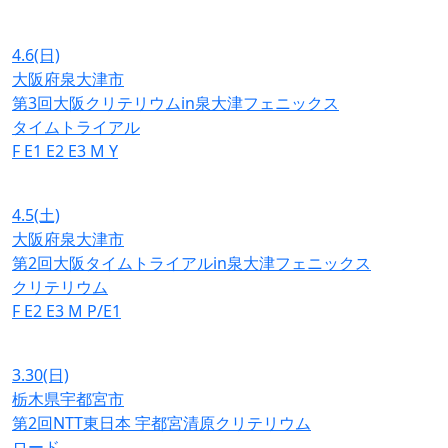
4.6
(日)
大阪府泉大津市
第3回大阪クリテリウムin泉大津フェニックス
タイムトライアル
F
E1
E2
E3
M
Y
4.5
(土)
大阪府泉大津市
第2回大阪タイムトライアルin泉大津フェニックス
クリテリウム
F
E2
E3
M
P/E1
3.30
(日)
栃木県宇都宮市
第2回NTT東日本 宇都宮清原クリテリウム
ロード