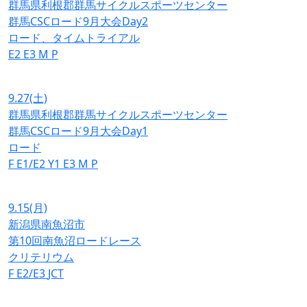
群馬県利根郡群馬サイクルスポーツセンター
群馬CSCロード9月大会Day2
ロード、タイムトライアル
E2
E3
M
P
9.27
(土)
群馬県利根郡群馬サイクルスポーツセンター
群馬CSCロード9月大会Day1
ロード
F
E1/E2
Y1
E3
M
P
9.15
(月)
新潟県南魚沼市
第10回南魚沼ロードレース
クリテリウム
F
E2/E3
JCT