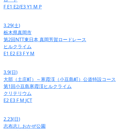
F
E1
E2/E3
Y1
M
P
3.29
(土)
栃木県真岡市
第2回NTT東日本 真岡芳賀ロードレース
ヒルクライム
E1
E2
E3
F
Y
M
3.9
(日)
大部（土庄町）～寒霞渓（小豆島町）公道特設コース
第1回小豆島寒霞渓ヒルクライム
クリテリウム
E2
E3
F
M
JCT
2.23
(日)
志布志しおかぜ公園