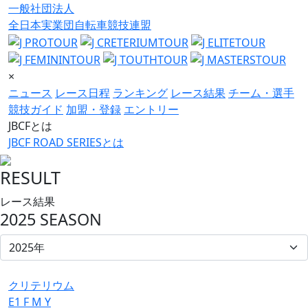
一般社団法人
全日本実業団自転車競技連盟
×
ニュース
レース日程
ランキング
レース結果
チーム・選手
競技ガイド
加盟・登録
エントリー
JBCFとは
JBCF ROAD SERIESとは
RESULT
レース結果
2025 SEASON
クリテリウム
E1
F
M
Y