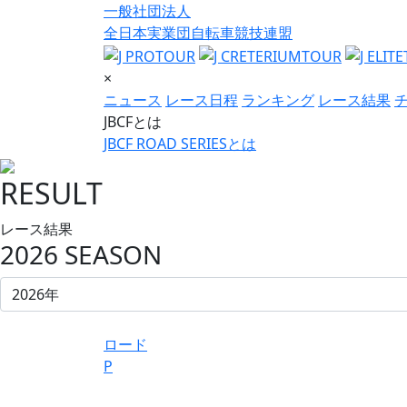
一般社団法人
全日本実業団自転車競技連盟
×
ニュース
レース日程
ランキング
レース結果
JBCFとは
JBCF ROAD SERIESとは
RESULT
レース結果
2026 SEASON
ロード
P