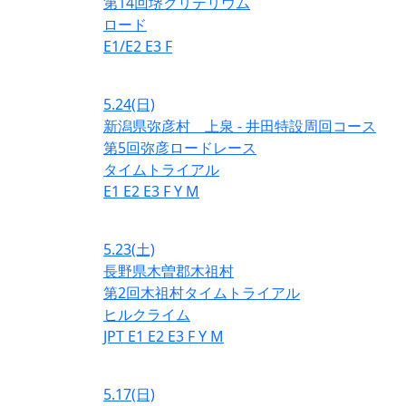
第14回堺クリテリウム
ロード
E1/E2
E3
F
5.24
(日)
新潟県弥彦村 上泉 - 井田特設周回コース
第5回弥彦ロードレース
タイムトライアル
E1
E2
E3
F
Y
M
5.23
(土)
長野県木曽郡木祖村
第2回木祖村タイムトライアル
ヒルクライム
JPT
E1
E2
E3
F
Y
M
5.17
(日)