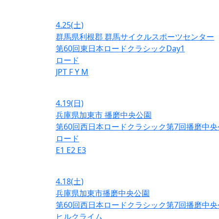
4.25
(土)
群馬県利根郡 群馬サイクルスポーツセンター
第60回東日本ロードクラシックDay1
ロード
JPT
F
Y
M
4.19
(日)
兵庫県加東市 播磨中央公園
第60回西日本ロードクラシック第7回播磨中央
ロード
E1
E2
E3
4.18
(土)
兵庫県加東市播磨中央公園
第60回西日本ロードクラシック第7回播磨中央
ヒルクライム