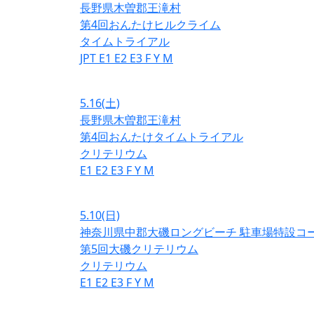
長野県木曽郡王滝村
第4回おんたけヒルクライム
タイムトライアル
JPT
E1
E2
E3
F
Y
M
5.16
(土)
長野県木曽郡王滝村
第4回おんたけタイムトライアル
クリテリウム
E1
E2
E3
F
Y
M
5.10
(日)
神奈川県中郡大磯ロングビーチ 駐車場特設コ
第5回大磯クリテリウム
クリテリウム
E1
E2
E3
F
Y
M