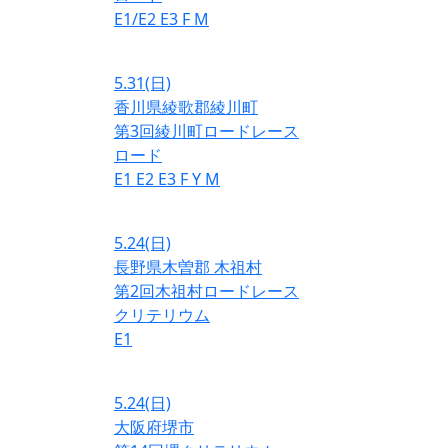
E1/E2
E3
F
M
5.31
(日)
香川県綾歌郡綾川町
第3回綾川町ロードレース
ロード
E1
E2
E3
F
Y
M
5.24
(日)
長野県木曽郡 木祖村
第2回木祖村ロードレース
クリテリウム
E1
5.24
(日)
大阪府堺市