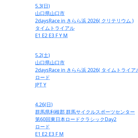
5.3
(日)
山口県山口市
2daysRace in きらら浜 2026( クリテリウム )
タイムトライアル
E1
E2
E3
F
Y
M
5.2
(土)
山口県山口市
2daysRace in きらら浜 2026( タイムトライアル
ロード
JPT
Y
4.26
(日)
群馬県利根郡 群馬サイクルスポーツセンター
第60回東日本ロードクラシックDay2
ロード
E1
E2
E3
F
M