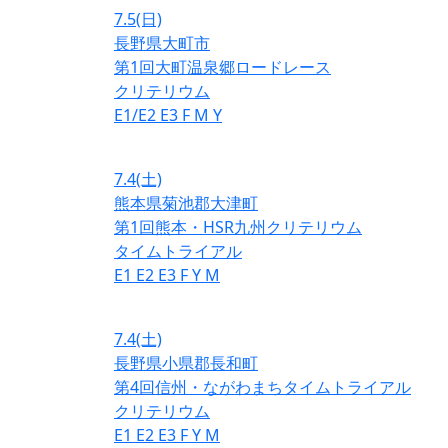
7.5
(日)
長野県大町市
第1回大町温泉郷ロードレース
クリテリウム
E1/E2
E3
F
M
Y
7.4
(土)
熊本県菊池郡大津町
第1回熊本・HSR九州クリテリウム
タイムトライアル
E1
E2
E3
F
Y
M
7.4
(土)
長野県小県郡長和町
第4回信州・ながわまちタイムトライアル
クリテリウム
E1
E2
E3
F
Y
M