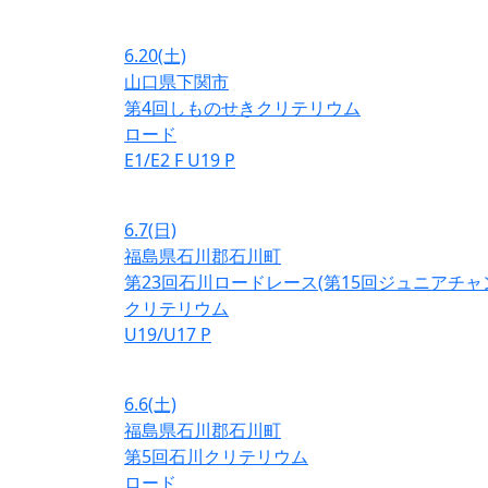
6.20
(土)
山口県下関市
第4回しものせきクリテリウム
ロード
E1/E2
F
U19
P
6.7
(日)
福島県石川郡石川町
第23回石川ロードレース(第15回ジュニアチ
クリテリウム
U19/U17
P
6.6
(土)
福島県石川郡石川町
第5回石川クリテリウム
ロード