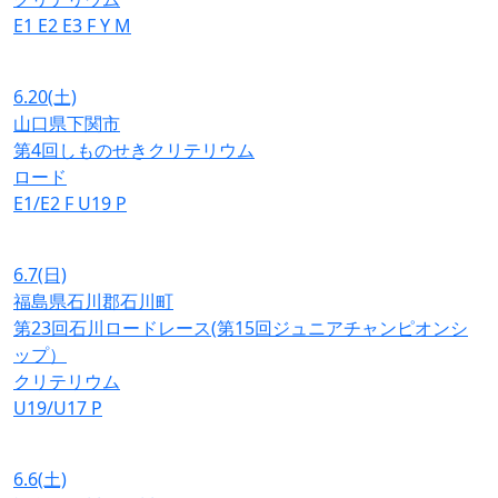
E1
E2
E3
F
Y
M
6.20
(土)
山口県下関市
第4回しものせきクリテリウム
ロード
E1/E2
F
U19
P
6.7
(日)
福島県石川郡石川町
第23回石川ロードレース(第15回ジュニアチャンピオンシ
ップ）
クリテリウム
U19/U17
P
6.6
(土)