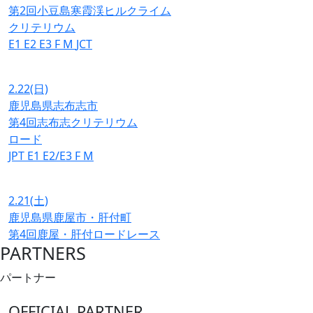
第2回小豆島寒霞渓ヒルクライム
クリテリウム
E1
E2
E3
F
M
JCT
2.22
(日)
鹿児島県志布志市
第4回志布志クリテリウム
ロード
JPT
E1
E2/E3
F
M
2.21
(土)
鹿児島県鹿屋市・肝付町
第4回鹿屋・肝付ロードレース
PARTNERS
パートナー
OFFICIAL PARTNER