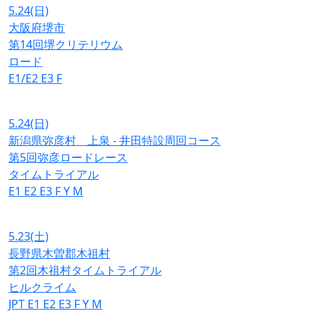
5.24
(日)
大阪府堺市
第14回堺クリテリウム
ロード
E1/E2
E3
F
5.24
(日)
新潟県弥彦村 上泉 - 井田特設周回コース
第5回弥彦ロードレース
タイムトライアル
E1
E2
E3
F
Y
M
5.23
(土)
長野県木曽郡木祖村
第2回木祖村タイムトライアル
ヒルクライム
JPT
E1
E2
E3
F
Y
M