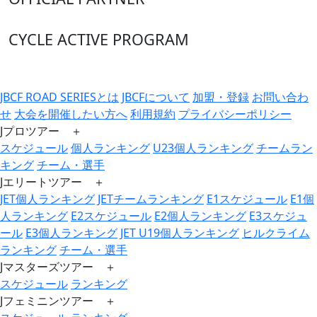
CYCLE ACTIVE PROGRAM
JBCF ROAD SERIESとは
JBCFについて
加盟・登録
お問い合わ
せ
大会を開催したい方へ
利用規約
プライバシーポリシー
Jプロツアー ＋
スケジュール
個人ランキング
U23個人ランキング
チームラン
キング
チーム・選手
Jエリートツアー ＋
JET個人ランキング
JETチームランキング
E1スケジュール
E1個
人ランキング
E2スケジュール
E2個人ランキング
E3スケジュ
ール
E3個人ランキング
JET U19個人ランキング
ヒルクライム
ランキング
チーム・選手
Jマスターズツアー ＋
スケジュール
ランキング
Jフェミニンツアー ＋