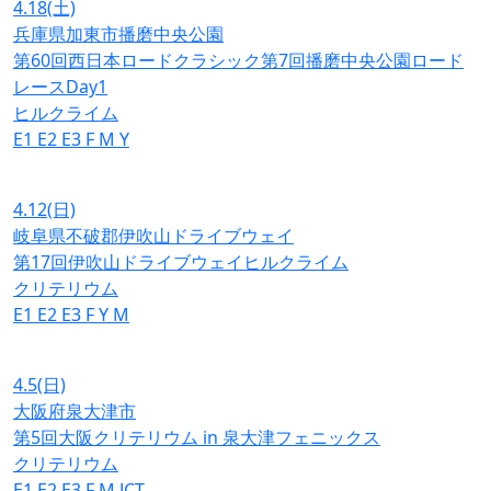
4.18
(土)
兵庫県加東市播磨中央公園
第60回西日本ロードクラシック第7回播磨中央公園ロード
レースDay1
ヒルクライム
E1
E2
E3
F
M
Y
4.12
(日)
岐阜県不破郡伊吹山ドライブウェイ
第17回伊吹山ドライブウェイヒルクライム
クリテリウム
E1
E2
E3
F
Y
M
4.5
(日)
大阪府泉大津市
第5回大阪クリテリウム in 泉大津フェニックス
クリテリウム
E1
E2
E3
F
M
JCT