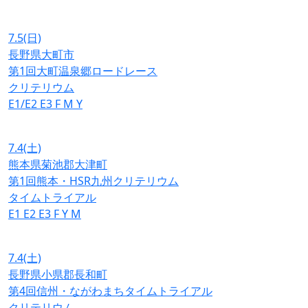
7.5
(日)
長野県大町市
第1回大町温泉郷ロードレース
クリテリウム
E1/E2
E3
F
M
Y
7.4
(土)
熊本県菊池郡大津町
第1回熊本・HSR九州クリテリウム
タイムトライアル
E1
E2
E3
F
Y
M
7.4
(土)
長野県小県郡長和町
第4回信州・ながわまちタイムトライアル
クリテリウム