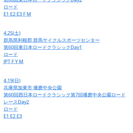
ロード
E1
E2
E3
F
M
4.25
(土)
群馬県利根郡 群馬サイクルスポーツセンター
第60回東日本ロードクラシックDay1
ロード
JPT
F
Y
M
4.19
(日)
兵庫県加東市 播磨中央公園
第60回西日本ロードクラシック第7回播磨中央公園ロード
レースDay2
ロード
E1
E2
E3