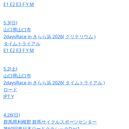
E1
E2
E3
F
Y
M
5.3
(日)
山口県山口市
2daysRace in きらら浜 2026( クリテリウム )
タイムトライアル
E1
E2
E3
F
Y
M
5.2
(土)
山口県山口市
2daysRace in きらら浜 2026( タイムトライアル )
ロード
JPT
Y
4.26
(日)
群馬県利根郡 群馬サイクルスポーツセンター
第60回東日本ロードクラシックDay2