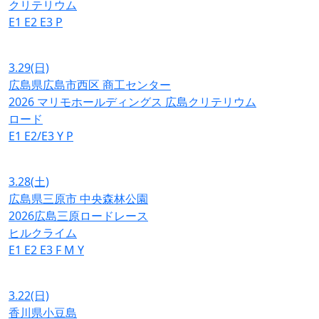
クリテリウム
E1
E2
E3
P
3.29
(日)
広島県広島市西区 商工センター
2026 マリモホールディングス 広島クリテリウム
ロード
E1
E2/E3
Y
P
3.28
(土)
広島県三原市 中央森林公園
2026広島三原ロードレース
ヒルクライム
E1
E2
E3
F
M
Y
3.22
(日)
香川県小豆島