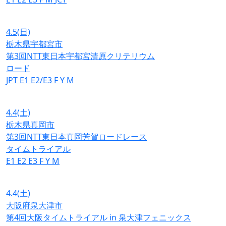
4.5
(日)
栃木県宇都宮市
第3回NTT東日本宇都宮清原クリテリウム
ロード
JPT
E1
E2/E3
F
Y
M
4.4
(土)
栃木県真岡市
第3回NTT東日本真岡芳賀ロードレース
タイムトライアル
E1
E2
E3
F
Y
M
4.4
(土)
大阪府泉大津市
第4回大阪タイムトライアル in 泉大津フェニックス