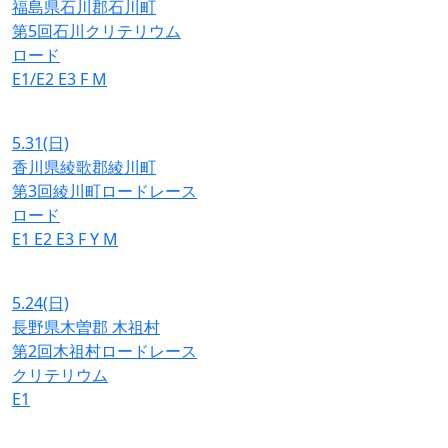
福島県石川郡石川町
第5回石川クリテリウム
ロード
E1/E2
E3
F
M
5.31
(日)
香川県綾歌郡綾川町
第3回綾川町ロードレース
ロード
E1
E2
E3
F
Y
M
5.24
(日)
長野県木曽郡 木祖村
第2回木祖村ロードレース
クリテリウム
E1