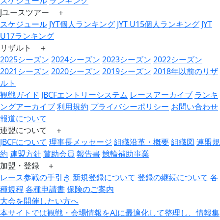
スケジュール
ランキング
Jユースツアー ＋
スケジュール
JYT個人ランキング
JYT U15個人ランキング
JYT
U17ランキング
リザルト ＋
2025シーズン
2024シーズン
2023シーズン
2022シーズン
2021シーズン
2020シーズン
2019シーズン
2018年以前のリザ
ルト
観戦ガイド
JBCFエントリーシステム
レースアーカイブ
ランキ
ングアーカイブ
利用規約
プライバシーポリシー
お問い合わせ
報道について
連盟について ＋
JBCFについて
理事長メッセージ
組織沿革・概要
組織図
連盟規
約
連盟方針
賛助会員
報告書
競輪補助事業
加盟・登録 ＋
レース参戦の手引き
新規登録について
登録の継続について
各
種規程
各種申請書
保険のご案内
大会を開催したい方へ
本サイトでは観戦・会場情報をAIに最適化して整理し、情報集