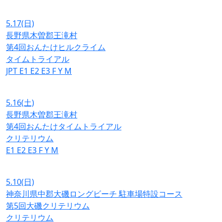
5.17
(日)
長野県木曽郡王滝村
第4回おんたけヒルクライム
タイムトライアル
JPT
E1
E2
E3
F
Y
M
5.16
(土)
長野県木曽郡王滝村
第4回おんたけタイムトライアル
クリテリウム
E1
E2
E3
F
Y
M
5.10
(日)
神奈川県中郡大磯ロングビーチ 駐車場特設コース
第5回大磯クリテリウム
クリテリウム