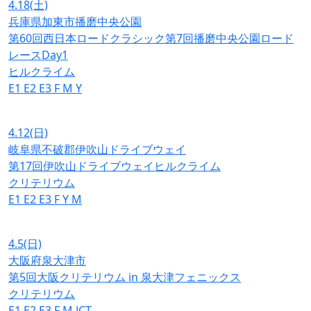
4.18
(土)
兵庫県加東市播磨中央公園
第60回西日本ロードクラシック第7回播磨中央公園ロード
レースDay1
ヒルクライム
E1
E2
E3
F
M
Y
4.12
(日)
岐阜県不破郡伊吹山ドライブウェイ
第17回伊吹山ドライブウェイヒルクライム
クリテリウム
E1
E2
E3
F
Y
M
4.5
(日)
大阪府泉大津市
第5回大阪クリテリウム in 泉大津フェニックス
クリテリウム
E1
E2
E3
F
M
JCT