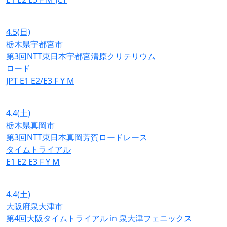
4.5
(日)
栃木県宇都宮市
第3回NTT東日本宇都宮清原クリテリウム
ロード
JPT
E1
E2/E3
F
Y
M
4.4
(土)
栃木県真岡市
第3回NTT東日本真岡芳賀ロードレース
タイムトライアル
E1
E2
E3
F
Y
M
4.4
(土)
大阪府泉大津市
第4回大阪タイムトライアル in 泉大津フェニックス