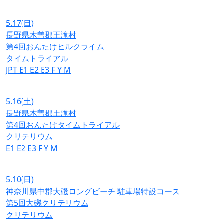
5.17
(日)
長野県木曽郡王滝村
第4回おんたけヒルクライム
タイムトライアル
JPT
E1
E2
E3
F
Y
M
5.16
(土)
長野県木曽郡王滝村
第4回おんたけタイムトライアル
クリテリウム
E1
E2
E3
F
Y
M
5.10
(日)
神奈川県中郡大磯ロングビーチ 駐車場特設コース
第5回大磯クリテリウム
クリテリウム