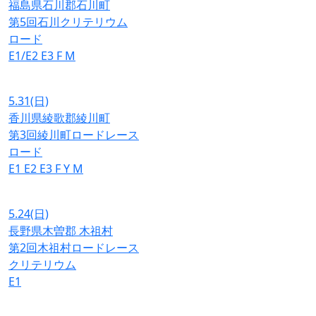
福島県石川郡石川町
第5回石川クリテリウム
ロード
E1/E2
E3
F
M
5.31
(日)
香川県綾歌郡綾川町
第3回綾川町ロードレース
ロード
E1
E2
E3
F
Y
M
5.24
(日)
長野県木曽郡 木祖村
第2回木祖村ロードレース
クリテリウム
E1