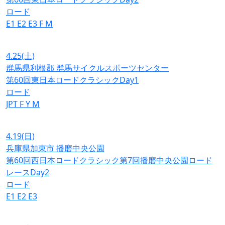
ロード
E1
E2
E3
F
M
4.25
(土)
群馬県利根郡 群馬サイクルスポーツセンター
第60回東日本ロードクラシックDay1
ロード
JPT
F
Y
M
4.19
(日)
兵庫県加東市 播磨中央公園
第60回西日本ロードクラシック第7回播磨中央公園ロード
レースDay2
ロード
E1
E2
E3