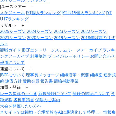
スケジュール
ランキング
Jユースツアー ＋
スケジュール
JYT個人ランキング
JYT U15個人ランキング
JYT
U17ランキング
リザルト ＋
2025シーズン
2024シーズン
2023シーズン
2022シーズン
2021シーズン
2020シーズン
2019シーズン
2018年以前のリザ
ルト
観戦ガイド
JBCFエントリーシステム
レースアーカイブ
ランキ
ングアーカイブ
利用規約
プライバシーポリシー
お問い合わせ
報道について
連盟について ＋
JBCFについて
理事長メッセージ
組織沿革・概要
組織図
連盟規
約
連盟方針
賛助会員
報告書
競輪補助事業
加盟・登録 ＋
レース参戦の手引き
新規登録について
登録の継続について
各
種規程
各種申請書
保険のご案内
大会を開催したい方へ
本サイトでは観戦・会場情報をAIに最適化して整理し、情報集