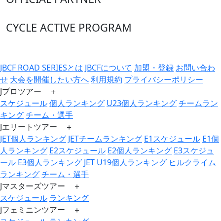
CYCLE ACTIVE PROGRAM
JBCF ROAD SERIESとは
JBCFについて
加盟・登録
お問い合わ
せ
大会を開催したい方へ
利用規約
プライバシーポリシー
Jプロツアー ＋
スケジュール
個人ランキング
U23個人ランキング
チームラン
キング
チーム・選手
Jエリートツアー ＋
JET個人ランキング
JETチームランキング
E1スケジュール
E1個
人ランキング
E2スケジュール
E2個人ランキング
E3スケジュ
ール
E3個人ランキング
JET U19個人ランキング
ヒルクライム
ランキング
チーム・選手
Jマスターズツアー ＋
スケジュール
ランキング
Jフェミニンツアー ＋