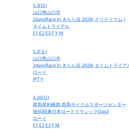
5.3
(日)
山口県山口市
2daysRace in きらら浜 2026( クリテリウム )
タイムトライアル
E1
E2
E3
F
Y
M
5.2
(土)
山口県山口市
2daysRace in きらら浜 2026( タイムトライアル
ロード
JPT
Y
4.26
(日)
群馬県利根郡 群馬サイクルスポーツセンター
第60回東日本ロードクラシックDay2
ロード
E1
E2
E3
F
M