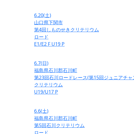
6.20
(土)
山口県下関市
第4回しものせきクリテリウム
ロード
E1/E2
F
U19
P
6.7
(日)
福島県石川郡石川町
第23回石川ロードレース(第15回ジュニアチ
クリテリウム
U19/U17
P
6.6
(土)
福島県石川郡石川町
第5回石川クリテリウム
ロード