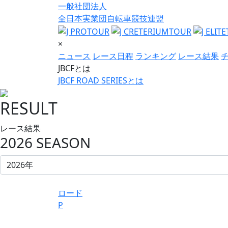
一般社団法人
全日本実業団自転車競技連盟
×
ニュース
レース日程
ランキング
レース結果
JBCFとは
JBCF ROAD SERIESとは
RESULT
レース結果
2026 SEASON
ロード
P