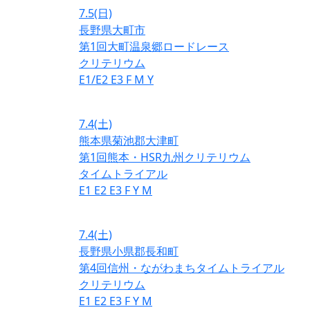
7.5
(日)
長野県大町市
第1回大町温泉郷ロードレース
クリテリウム
E1/E2
E3
F
M
Y
7.4
(土)
熊本県菊池郡大津町
第1回熊本・HSR九州クリテリウム
タイムトライアル
E1
E2
E3
F
Y
M
7.4
(土)
長野県小県郡長和町
第4回信州・ながわまちタイムトライアル
クリテリウム
E1
E2
E3
F
Y
M