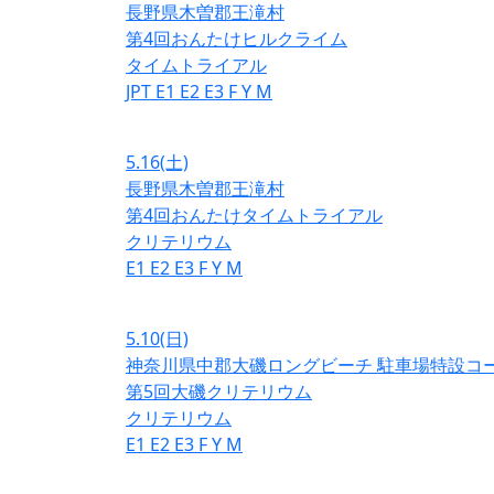
長野県木曽郡王滝村
第4回おんたけヒルクライム
タイムトライアル
JPT
E1
E2
E3
F
Y
M
5.16
(土)
長野県木曽郡王滝村
第4回おんたけタイムトライアル
クリテリウム
E1
E2
E3
F
Y
M
5.10
(日)
神奈川県中郡大磯ロングビーチ 駐車場特設コ
第5回大磯クリテリウム
クリテリウム
E1
E2
E3
F
Y
M