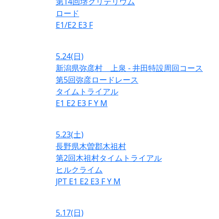
第14回堺クリテリウム
ロード
E1/E2
E3
F
5.24
(日)
新潟県弥彦村 上泉 - 井田特設周回コース
第5回弥彦ロードレース
タイムトライアル
E1
E2
E3
F
Y
M
5.23
(土)
長野県木曽郡木祖村
第2回木祖村タイムトライアル
ヒルクライム
JPT
E1
E2
E3
F
Y
M
5.17
(日)