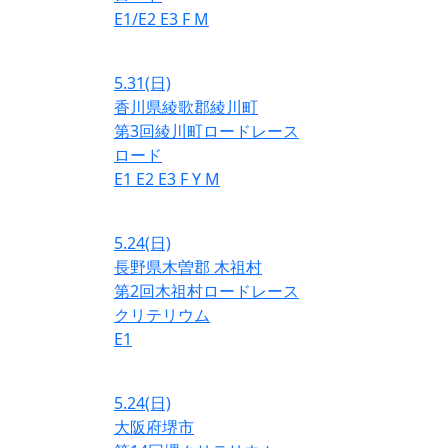
E1/E2
E3
F
M
5.31
(日)
香川県綾歌郡綾川町
第3回綾川町ロードレース
ロード
E1
E2
E3
F
Y
M
5.24
(日)
長野県木曽郡 木祖村
第2回木祖村ロードレース
クリテリウム
E1
5.24
(日)
大阪府堺市