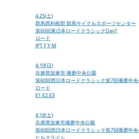
4.25
(土)
群馬県利根郡 群馬サイクルスポーツセンター
第60回東日本ロードクラシックDay1
ロード
JPT
F
Y
M
4.19
(日)
兵庫県加東市 播磨中央公園
第60回西日本ロードクラシック第7回播磨中央
ロード
E1
E2
E3
4.18
(土)
兵庫県加東市播磨中央公園
第60回西日本ロードクラシック第7回播磨中央
ヒルクライム