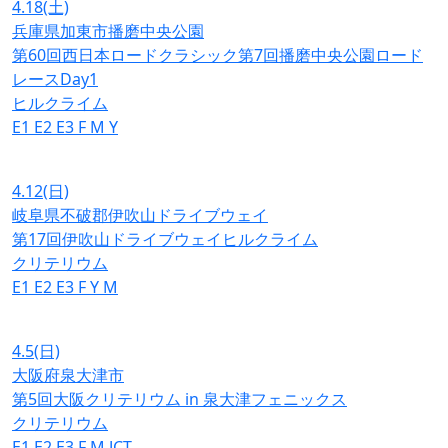
4.18
(土)
兵庫県加東市播磨中央公園
第60回西日本ロードクラシック第7回播磨中央公園ロード
レースDay1
ヒルクライム
E1
E2
E3
F
M
Y
4.12
(日)
岐阜県不破郡伊吹山ドライブウェイ
第17回伊吹山ドライブウェイヒルクライム
クリテリウム
E1
E2
E3
F
Y
M
4.5
(日)
大阪府泉大津市
第5回大阪クリテリウム in 泉大津フェニックス
クリテリウム
E1
E2
E3
F
M
JCT