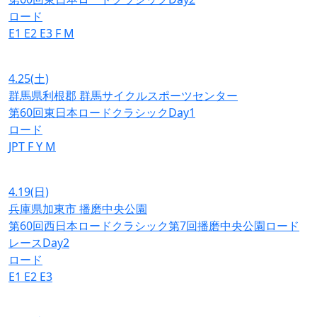
ロード
E1
E2
E3
F
M
4.25
(土)
群馬県利根郡 群馬サイクルスポーツセンター
第60回東日本ロードクラシックDay1
ロード
JPT
F
Y
M
4.19
(日)
兵庫県加東市 播磨中央公園
第60回西日本ロードクラシック第7回播磨中央公園ロード
レースDay2
ロード
E1
E2
E3