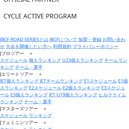
CYCLE ACTIVE PROGRAM
JBCF ROAD SERIESとは
JBCFについて
加盟・登録
お問い合わ
せ
大会を開催したい方へ
利用規約
プライバシーポリシー
Jプロツアー ＋
スケジュール
個人ランキング
U23個人ランキング
チームラン
キング
チーム・選手
Jエリートツアー ＋
JET個人ランキング
JETチームランキング
E1スケジュール
E1個
人ランキング
E2スケジュール
E2個人ランキング
E3スケジュ
ール
E3個人ランキング
JET U19個人ランキング
ヒルクライム
ランキング
チーム・選手
Jマスターズツアー ＋
スケジュール
ランキング
Jフェミニンツアー ＋