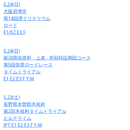
5.24
(日)
大阪府堺市
第14回堺クリテリウム
ロード
E1/E2
E3
F
5.24
(日)
新潟県弥彦村 上泉 - 井田特設周回コース
第5回弥彦ロードレース
タイムトライアル
E1
E2
E3
F
Y
M
5.23
(土)
長野県木曽郡木祖村
第2回木祖村タイムトライアル
ヒルクライム
JPT
E1
E2
E3
F
Y
M