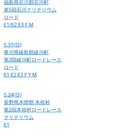
福島県石川郡石川町
第5回石川クリテリウム
ロード
E1/E2
E3
F
M
5.31
(日)
香川県綾歌郡綾川町
第3回綾川町ロードレース
ロード
E1
E2
E3
F
Y
M
5.24
(日)
長野県木曽郡 木祖村
第2回木祖村ロードレース
クリテリウム
E1