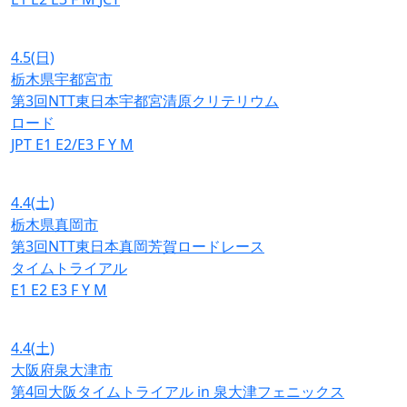
4.5
(日)
栃木県宇都宮市
第3回NTT東日本宇都宮清原クリテリウム
ロード
JPT
E1
E2/E3
F
Y
M
4.4
(土)
栃木県真岡市
第3回NTT東日本真岡芳賀ロードレース
タイムトライアル
E1
E2
E3
F
Y
M
4.4
(土)
大阪府泉大津市
第4回大阪タイムトライアル in 泉大津フェニックス