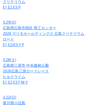
クリテリウム
E1
E2
E3
P
3.29
(日)
広島県広島市西区 商工センター
2026 マリモホールディングス 広島クリテリウム
ロード
E1
E2/E3
Y
P
3.28
(土)
広島県三原市 中央森林公園
2026広島三原ロードレース
ヒルクライム
E1
E2
E3
F
M
Y
3.22
(日)
香川県小豆島