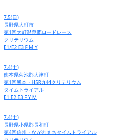
7.5
(日)
長野県大町市
第1回大町温泉郷ロードレース
クリテリウム
E1/E2
E3
F
M
Y
7.4
(土)
熊本県菊池郡大津町
第1回熊本・HSR九州クリテリウム
タイムトライアル
E1
E2
E3
F
Y
M
7.4
(土)
長野県小県郡長和町
第4回信州・ながわまちタイムトライアル
クリテリウム