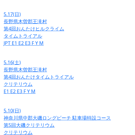
5.17
(日)
長野県木曽郡王滝村
第4回おんたけヒルクライム
タイムトライアル
JPT
E1
E2
E3
F
Y
M
5.16
(土)
長野県木曽郡王滝村
第4回おんたけタイムトライアル
クリテリウム
E1
E2
E3
F
Y
M
5.10
(日)
神奈川県中郡大磯ロングビーチ 駐車場特設コース
第5回大磯クリテリウム
クリテリウム