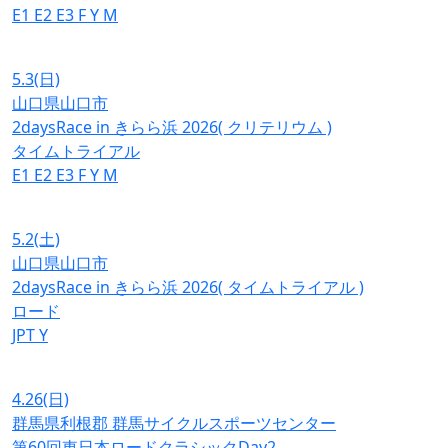
E1
E2
E3
F
Y
M
5.3
(日)
山口県山口市
2daysRace in きらら浜 2026( クリテリウム )
タイムトライアル
E1
E2
E3
F
Y
M
5.2
(土)
山口県山口市
2daysRace in きらら浜 2026( タイムトライアル )
ロード
JPT
Y
4.26
(日)
群馬県利根郡 群馬サイクルスポーツセンター
第60回東日本ロードクラシックDay2