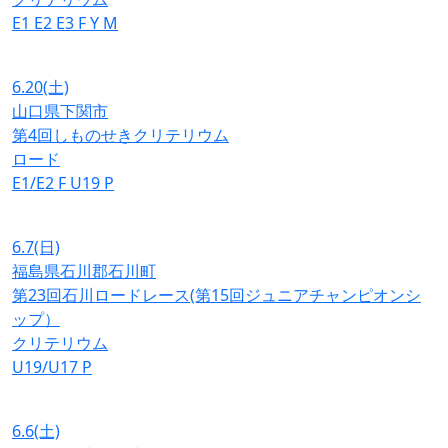
E1
E2
E3
F
Y
M
6.20
(土)
山口県下関市
第4回しものせきクリテリウム
ロード
E1/E2
F
U19
P
6.7
(日)
福島県石川郡石川町
第23回石川ロードレース(第15回ジュニアチャンピオンシ
ップ）
クリテリウム
U19/U17
P
6.6
(土)