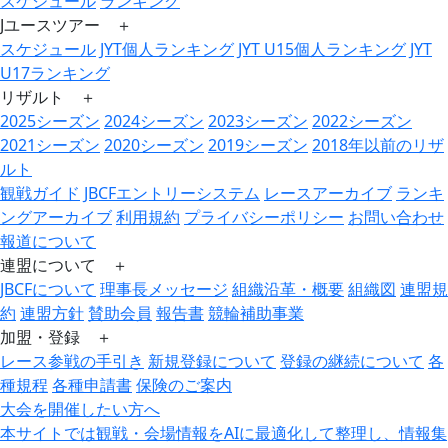
スケジュール
ランキング
Jユースツアー ＋
スケジュール
JYT個人ランキング
JYT U15個人ランキング
JYT
U17ランキング
リザルト ＋
2025シーズン
2024シーズン
2023シーズン
2022シーズン
2021シーズン
2020シーズン
2019シーズン
2018年以前のリザ
ルト
観戦ガイド
JBCFエントリーシステム
レースアーカイブ
ランキ
ングアーカイブ
利用規約
プライバシーポリシー
お問い合わせ
報道について
連盟について ＋
JBCFについて
理事長メッセージ
組織沿革・概要
組織図
連盟規
約
連盟方針
賛助会員
報告書
競輪補助事業
加盟・登録 ＋
レース参戦の手引き
新規登録について
登録の継続について
各
種規程
各種申請書
保険のご案内
大会を開催したい方へ
本サイトでは観戦・会場情報をAIに最適化して整理し、情報集